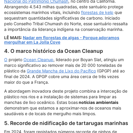
Nacional do Património Chumash
, no centro da Califórnia.
Abrangendo 4.543 milhas quadradas, este santuário protege
ecossistemas marinhos vitais, incluindo
florestas de kelp
que
sequestram quantidades significativas de carbono. Iniciado
pelo Conselho Tribal Chumash do Norte, esse santuário ressalta
a importância da liderança indígena na conservação marinha.
LÊ MAIS:
Nadar em florestas de algas - Porque adoramos
mergulhar em La Jolla Cove
4. O marco histórico da Ocean Cleanup
O
projeto
Ocean Cleanup
, liderado por Boyan Slat, atingiu um
marco significativo ao remover mais de 20 000 toneladas de
plástico da
Grande Mancha de Lixo do Pacífico
(GPGP) até ao
final de 2024. A GPGP cobre uma área cerca de três vezes
maior do que a França.
A abordagem inovadora deste projeto combina a interceção de
plástico nos rios e a instalação de sistemas para limpar as
manchas de lixo oceânico. Estas boas
notícias ambientais
demonstram que estamos a aproximar-nos de oceanos mais
saudáveis e de locais de mergulho mais limpos.
5. Recorde de nidificação de tartarugas marinhas
Em 2024, foram registados números recorde de ninhos de