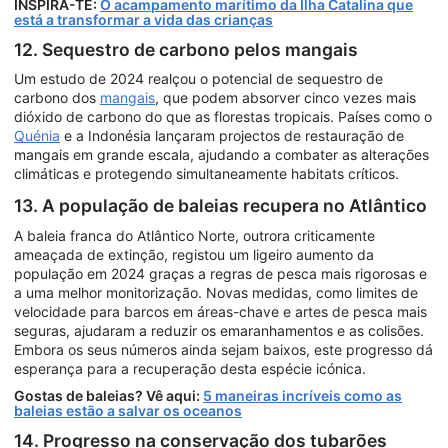
INSPIRA-TE:
O acampamento marítimo da Ilha Catalina que
está a transformar a vida das crianças
12. Sequestro de carbono pelos mangais
Um estudo de 2024 realçou o potencial de sequestro de
carbono dos
mangais
, que podem absorver cinco vezes mais
dióxido de carbono do que as florestas tropicais. Países como o
Quénia
e a Indonésia lançaram projectos de restauração de
mangais em grande escala, ajudando a combater as alterações
climáticas e protegendo simultaneamente habitats críticos.
13. A população de baleias recupera no Atlântico
A baleia franca do Atlântico Norte, outrora criticamente
ameaçada de extinção, registou um ligeiro aumento da
população em 2024 graças a regras de pesca mais rigorosas e
a uma melhor monitorização. Novas medidas, como limites de
velocidade para barcos em áreas-chave e artes de pesca mais
seguras, ajudaram a reduzir os emaranhamentos e as colisões.
Embora os seus números ainda sejam baixos, este progresso dá
esperança para a recuperação desta espécie icónica.
Gostas de baleias? Vê aqui:
5 maneiras incríveis como as
baleias estão a salvar os oceanos
14. Progresso na conservação dos tubarões