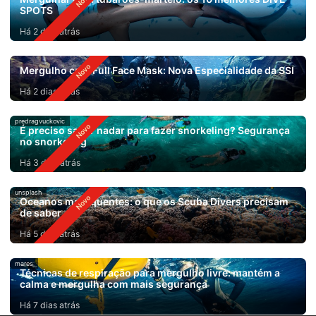
SPOTS
Há 2 dias atrás
Mergulho com Full Face Mask: Nova Especialidade da SSI
Há 2 dias atrás
predragvuckovic
É preciso saber nadar para fazer snorkeling? Segurança
no snorkeling
Há 3 dias atrás
unsplash
Oceanos mais quentes: o que os Scuba Divers precisam
de saber
Há 5 dias atrás
mares
Técnicas de respiração para mergulho livre: mantém a
calma e mergulha com mais segurança
Há 7 dias atrás