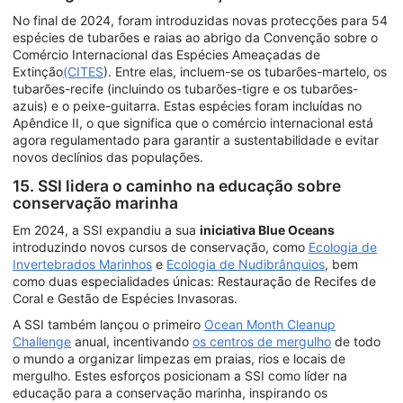
No final de 2024, foram introduzidas novas protecções para 54
espécies de tubarões e raias ao abrigo da Convenção sobre o
Comércio Internacional das Espécies Ameaçadas de
Extinção
(CITES
). Entre elas, incluem-se os tubarões-martelo, os
tubarões-recife (incluindo os tubarões-tigre e os tubarões-
azuis) e o peixe-guitarra. Estas espécies foram incluídas no
Apêndice II, o que significa que o comércio internacional está
agora regulamentado para garantir a sustentabilidade e evitar
novos declínios das populações.
15. SSI lidera o caminho na educação sobre
conservação marinha
Em 2024, a SSI expandiu a sua
iniciativa Blue Oceans
introduzindo novos cursos de conservação, como
Ecologia de
Invertebrados Marinhos
e
Ecologia de Nudibrânquios
, bem
como duas especialidades únicas: Restauração de Recifes de
Coral e Gestão de Espécies Invasoras.
A SSI também lançou o primeiro
Ocean Month Cleanup
Challenge
anual, incentivando
os centros de mergulho
de todo
o mundo a organizar limpezas em praias, rios e locais de
mergulho. Estes esforços posicionam a SSI como líder na
educação para a conservação marinha, inspirando os