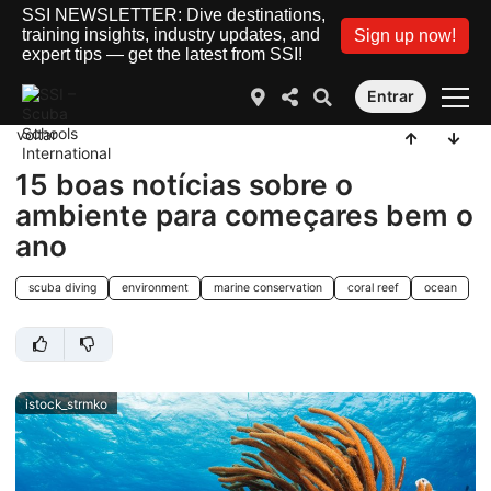
SSI NEWSLETTER: Dive destinations,
training insights, industry updates, and
Sign up now!
expert tips — get the latest from SSI!
Entrar
voltar
15 boas notícias sobre o
ambiente para começares bem o
ano
scuba diving
environment
marine conservation
coral reef
ocean
istock_strmko