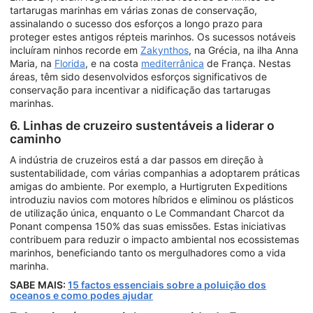
tartarugas marinhas em várias zonas de conservação,
assinalando o sucesso dos esforços a longo prazo para
proteger estes antigos répteis marinhos. Os sucessos notáveis
incluíram ninhos recorde em
Zakynthos
, na Grécia, na ilha Anna
Maria, na
Florida
, e na costa
mediterrânica
de França. Nestas
áreas, têm sido desenvolvidos esforços significativos de
conservação para incentivar a nidificação das tartarugas
marinhas.
6. Linhas de cruzeiro sustentáveis a liderar o
caminho
A indústria de cruzeiros está a dar passos em direção à
sustentabilidade, com várias companhias a adoptarem práticas
amigas do ambiente. Por exemplo, a Hurtigruten Expeditions
introduziu navios com motores híbridos e eliminou os plásticos
de utilização única, enquanto o Le Commandant Charcot da
Ponant compensa 150% das suas emissões. Estas iniciativas
contribuem para reduzir o impacto ambiental nos ecossistemas
marinhos, beneficiando tanto os mergulhadores como a vida
marinha.
SABE MAIS:
15 factos essenciais sobre a poluição dos
oceanos e como podes ajudar