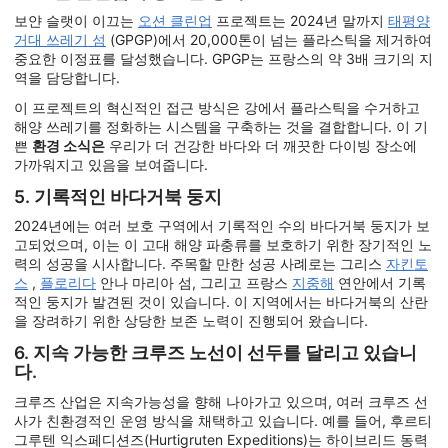
보얀 슬랫이 이끄는
오션 클린업
프로젝트는 2024년 말까지
태평양
거대 쓰레기 섬
(GPGP)에서 20,000톤이 넘는 플라스틱을 제거하여
중요한 이정표를 달성했습니다. GPGP는 프랑스의 약 3배 크기의 지
역을 담당합니다.
이 프로젝트의 혁신적인 접근 방식은 강에서 플라스틱을 수거하고
해양 쓰레기를 정화하는 시스템을 구축하는 것을 결합합니다. 이 기
쁜
환경 소식은
우리가 더 건강한 바다와 더 깨끗한 다이빙 장소에
가까워지고 있음을 보여줍니다.
5. 기록적인 바다거북 둥지
2024년에는 여러 보호 구역에서 기록적인 수의 바다거북 둥지가 보
고되었으며, 이는 이 고대 해양 파충류를 보호하기 위한 장기적인 노
력의 성공을 시사합니다. 주목할 만한 성공 사례로는 그리스
자킨토
스
,
플로리다
안나 마리아 섬, 그리고 프랑스
지중해
연안에서 기록
적인 둥지가 발견된 것이 있습니다. 이 지역에서는 바다거북의 산란
을 장려하기 위한 상당한 보존 노력이 진행되어 왔습니다.
6. 지속 가능한 크루즈 노선이 선두를 달리고 있습니
다.
크루즈 산업은 지속가능성을 향해 나아가고 있으며, 여러 크루즈 선
사가 친환경적인 운영 방식을 채택하고 있습니다. 예를 들어, 후르티
그루텐 익스페디션즈(Hurtigruten Expeditions)는 하이브리드 동력