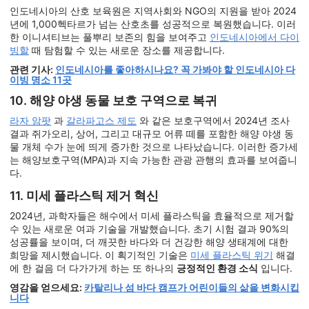
인도네시아의 산호 보육원은 지역사회와 NGO의 지원을 받아 2024
년에 1,000헥타르가 넘는 산호초를 성공적으로 복원했습니다. 이러
한 이니셔티브는 풀뿌리 보존의 힘을 보여주고
인도네시아에서 다이
빙할
때 탐험할 수 있는 새로운 장소를 제공합니다.
관련 기사:
인도네시아를 좋아하시나요? 꼭 가봐야 할 인도네시아 다
이빙 명소 11곳
10. 해양 야생 동물 보호 구역으로 복귀
라자 암팟
과
갈라파고스 제도
와 같은 보호구역에서 2024년 조사
결과 쥐가오리, 상어, 그리고 대규모 어류 떼를 포함한 해양 야생 동
물 개체 수가 눈에 띄게 증가한 것으로 나타났습니다. 이러한 증가세
는 해양보호구역(MPA)과 지속 가능한 관광 관행의 효과를 보여줍니
다.
11. 미세 플라스틱 제거 혁신
2024년, 과학자들은 해수에서 미세 플라스틱을 효율적으로 제거할
수 있는 새로운 여과 기술을 개발했습니다. 초기 시험 결과 90%의
성공률을 보이며, 더 깨끗한 바다와 더 건강한 해양 생태계에 대한
희망을 제시했습니다. 이 획기적인 기술은
미세 플라스틱 위기
해결
에 한 걸음 더 다가가게 하는 또 하나의
긍정적인 환경 소식
입니다.
영감을 얻으세요:
카탈리나 섬 바다 캠프가 어린이들의 삶을 변화시킵
니다