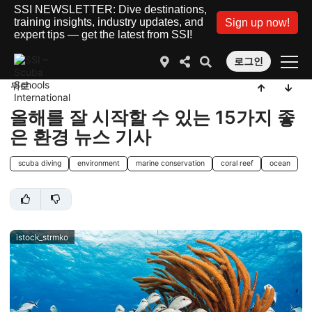
SSI NEWSLETTER: Dive destinations,
training insights, industry updates, and
Sign up now!
expert tips — get the latest from SSI!
로그인
뒤로
올해를 잘 시작할 수 있는 15가지 좋
은 환경 뉴스 기사
scuba diving
environment
marine conservation
coral reef
ocean
istock_strmko