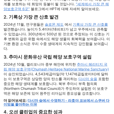
계를 보호하는 데 희망의 등불이 될 것입니다.
"세계에서 가장 큰 해
양보호구역 6곳"
블로그에서 HPT에 대해 자세히 알아보세요.
2. 기록상 가장 큰 산호 발견
2024년 11월, 연구원들은
솔로몬 제도
에서
기록상 가장 큰 산호를
발견했습니다. 높이가 5.4미터(18피트)가 넘고 우주에서도 관측할
수 있었습니다. 300년에서 500년 된 것으로 추정되는 이 산호는 기
후 변화와 같은 위협 속에서도 해양 생물의 회복력을 보여줍니다. 이
기쁜 환경 소식은 우리 수중 생태계의 지속적인 강인함을 보여줍니
다.
3. 추마시 문화유산 국립 해양 보호구역 설립
2024년 10월, 캘리포니아 중부 해안에 위치한
추마시 헤리티지 국
립 해양 보호구역(Chumash Heritage National Marine Sanctuary)
이 승인되었습니다. 4,543제곱마일(약 1,147제곱킬로미터)에 달하
는 이 보호구역은 상당한 양의 탄소를 격리하는
다시마 숲을
포함한
중요한 해양 생태계를 보호합니다. 북부 추마시 부족 협의회
(Northern Chumash Tribal Council)가 주도하여 설립된 이 보호구
역은 해양 보존에 있어 원주민 리더십의 중요성을 강조합니다.
더 읽어보세요:
다시마 숲에서 수영하기 - 라호야 코브에서 스쿠버 다
이빙을 좋아하는 이유
4. 오션 클린업의 중요한 성과