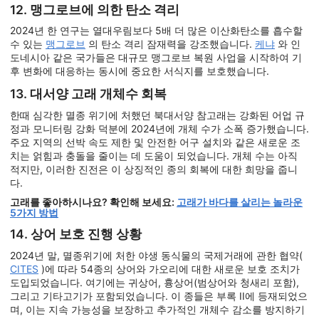
12. 맹그로브에 의한 탄소 격리
2024년 한 연구는 열대우림보다 5배 더 많은 이산화탄소를 흡수할
수 있는
맹그로브
의 탄소 격리 잠재력을 강조했습니다.
케냐
와 인
도네시아 같은 국가들은 대규모 맹그로브 복원 사업을 시작하여 기
후 변화에 대응하는 동시에 중요한 서식지를 보호했습니다.
13. 대서양 고래 개체수 회복
한때 심각한 멸종 위기에 처했던 북대서양 참고래는 강화된 어업 규
정과 모니터링 강화 덕분에 2024년에 개체 수가 소폭 증가했습니다.
주요 지역의 선박 속도 제한 및 안전한 어구 설치와 같은 새로운 조
치는 얽힘과 충돌을 줄이는 데 도움이 되었습니다. 개체 수는 아직
적지만, 이러한 진전은 이 상징적인 종의 회복에 대한 희망을 줍니
다.
고래를 좋아하시나요? 확인해 보세요:
고래가 바다를 살리는 놀라운
5가지 방법
14. 상어 보호 진행 상황
2024년 말, 멸종위기에 처한 야생 동식물의 국제거래에 관한 협약(
CITES
)에 따라 54종의 상어와 가오리에 대한 새로운 보호 조치가
도입되었습니다. 여기에는 귀상어, 흉상어(범상어와 청새리 포함),
그리고 기타고기가 포함되었습니다. 이 종들은 부록 II에 등재되었으
며, 이는 지속 가능성을 보장하고 추가적인 개체수 감소를 방지하기