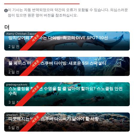
이 기사는 자동 번역되었으며 약간의 오류가 포함될 수 있습니다. 의심스러운
점이 있으면 원문 영어 버전을 참조하십시오.
더
Alamy-Christian-Zappel
망치상어와 함께하는 다이빙: 최고의 DIVE SPOT 10선
2 일 전
풀 페이스 마스크 스쿠버 다이빙: 새로운 SSI 스페셜티
2 일 전
predragvuckovic
스노클링을 하려면 수영을 할 줄 알아야 할까요? 스노클링 안전
수칙
3 일 전
unsplash
따뜻해지는 바다: 스쿠버 다이버가 알아야 할 사항
5 일 전