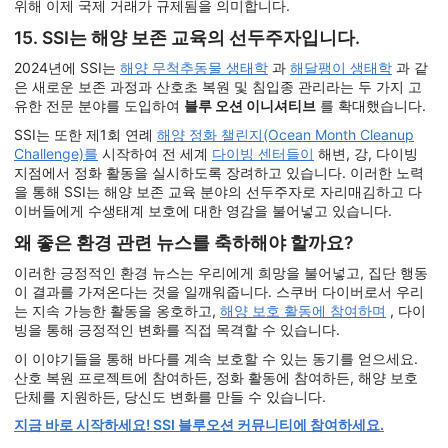
위해 이제 국제 거래가 규제됨을 의미합니다.
15. SSI는 해양 보존 교육의 선두주자입니다.
2024년에 SSI는
해양 무척추동물 생태학
과
해달팽이 생태학
과 같
은 새로운 보존 과정과 산호초 복원 및 침입종 관리라는 두 가지 고
유한 전문 분야를 도입하여
블루 오션 이니셔티브
를 확대했습니다.
SSI는 또한 제1회 연례
해양 정화 챌린지(Ocean Month Cleanup
Challenge)를
시작하여 전 세계
다이빙 센터들이
해변, 강, 다이빙
지점에서 정화 활동을 실시하도록 장려하고 있습니다. 이러한 노력
을 통해 SSI는 해양 보존 교육 분야의 선두주자로 자리매김하고 다
이버들에게 수생태계 보호에 대한 영감을 불어넣고 있습니다.
왜 좋은 환경 관련 뉴스를 축하해야 할까요?
이러한 긍정적인 환경 뉴스는 우리에게 희망을 불어넣고, 집단 행동
이 결과를 가져온다는 것을 일깨워줍니다. 스쿠버 다이버로서 우리
는 지속 가능한 활동을 옹호하고,
해양 보호 활동에 참여하며
, 다이
빙을 통해 긍정적인 변화를 직접 목격할 수 있습니다.
이 이야기들을 통해 바다를 계속 보호할 수 있는 동기를 얻으세요.
산호 복원 프로젝트에 참여하든, 정화 활동에 참여하든, 해양 보호
단체를 지원하든, 당신도 변화를 만들 수 있습니다.
지금 바로 시작하세요! SSI 블루오션 커뮤니티에 참여하세요.