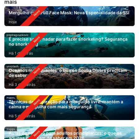
mais
Mergulho com Full Face Mask: Nova Especialidade da SSI
Hoje
predragvuckovic
É preciso saber nadar para fazer snorkeling? Segurança
no snorkeling
Há 1 dia atrás
unsplash
Oceanos mais quentes: o que os Scuba Divers precisam
de saber
Há 3 dias atrás
mares
Técnicas de respiração para mergulho livre: mantém a
calma e mergulha com mais segurança
Há 5 dias atrás
zoggs
Aulas de natação para adultos principiantes: o que os
adultos precisam de saber em 2026