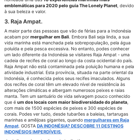
emblemáticas para 2020 pelo guia The Lonely Planet
, devido
à sua beleza e valor.
3. Raja Ampat.
A maior parte das pessoas que vão de férias para a Indonésia
acabam por
mergulhar em Bali
. Embora Bali seja linda, a sua
vida marinha está manchada pela sobrepopulação, pela água
poluída e pela pesca excessiva. No entanto, podes conhecer
um lado diferente da Indonésia se visitares Raja Ampat - uma
cadeia de recifes de coral ao longo da costa ocidental do país.
Raja Ampat não está contaminada pela poluição humana e pela
atividade industrial. Esta província, situada na parte oriental da
Indonésia, é conhecida pelos seus recifes imaculados. Alguns
dos recifes de coral têm um elevado nível de resistência às
alterações climáticas e albergam numerosos peixes e raias
manta. Tem um santuário de vida selvagem pouco conhecido
que é
um dos locais com maior biodiversidade do planeta
,
com mais de 1500 espécies de peixes e 300 espécies de
corais. Podes ver tudo, desde tubarões a baleias, tartarugas
marinhas e amêijoas gigantes, quando
mergulhares em Raja
Ampat
. GOSTA
DA INDONÉSIA? DESCOBRE 11 DESTINOS
INDONÉSIOS IMPERDÍVEIS.