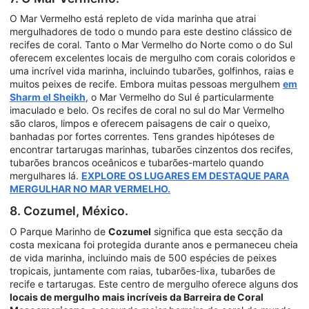
O Mar Vermelho está repleto de vida marinha que atrai
mergulhadores de todo o mundo para este destino clássico de
recifes de coral. Tanto o Mar Vermelho do Norte como o do Sul
oferecem excelentes locais de mergulho com corais coloridos e
uma incrível vida marinha, incluindo tubarões, golfinhos, raias e
muitos peixes de recife. Embora muitas pessoas mergulhem
em
Sharm el Sheikh
, o Mar Vermelho do Sul é particularmente
imaculado e belo. Os recifes de coral no sul do Mar Vermelho
são claros, limpos e oferecem paisagens de cair o queixo,
banhadas por fortes correntes. Tens grandes hipóteses de
encontrar tartarugas marinhas, tubarões cinzentos dos recifes,
tubarões brancos oceânicos e tubarões-martelo quando
mergulhares lá.
EXPLORE OS LUGARES EM DESTAQUE PARA
MERGULHAR NO MAR VERMELHO.
8. Cozumel, México.
O Parque Marinho de
Cozumel
significa que esta secção da
costa mexicana foi protegida durante anos e permaneceu cheia
de vida marinha, incluindo mais de 500 espécies de peixes
tropicais, juntamente com raias, tubarões-lixa, tubarões de
recife e tartarugas. Este centro de mergulho oferece alguns dos
locais de mergulho mais incríveis da Barreira de Coral