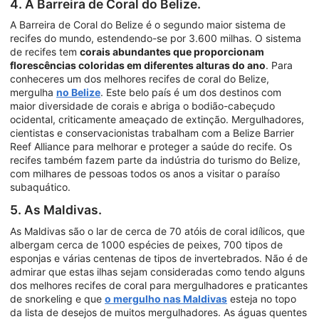
4. A Barreira de Coral do Belize.
A Barreira de Coral do Belize é o segundo maior sistema de
recifes do mundo, estendendo-se por 3.600 milhas. O sistema
de recifes tem
corais abundantes que proporcionam
florescências coloridas em diferentes alturas do ano
. Para
conheceres um dos melhores recifes de coral do Belize,
mergulha
no Belize
. Este belo país é um dos destinos com
maior diversidade de corais e abriga o bodião-cabeçudo
ocidental, criticamente ameaçado de extinção. Mergulhadores,
cientistas e conservacionistas trabalham com a Belize Barrier
Reef Alliance para melhorar e proteger a saúde do recife. Os
recifes também fazem parte da indústria do turismo do Belize,
com milhares de pessoas todos os anos a visitar o paraíso
subaquático.
5. As Maldivas.
As Maldivas são o lar de cerca de 70 atóis de coral idílicos, que
albergam cerca de 1000 espécies de peixes, 700 tipos de
esponjas e várias centenas de tipos de invertebrados. Não é de
admirar que estas ilhas sejam consideradas como tendo alguns
dos melhores recifes de coral para mergulhadores e praticantes
de snorkeling e que
o mergulho nas Maldivas
esteja no topo
da lista de desejos de muitos mergulhadores. As águas quentes