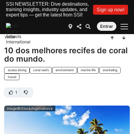
SSI NEWSLETTER: Dive destinations,
training insights, industry updates, and
Sign up now!
expert tips — get the latest from SSI!
Entrar
voltar
10 dos melhores recifes de coral
do mundo.
scuba diving
coral reefs
environment
marine life
snorkeling
travel
1
image©iStock/IngaIvanova