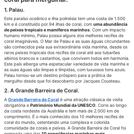
1. Palau.
Este paraíso oceânico e ilha polinésia tem uma costa de 1.500
km e é constituído por 94 ilhas de coral, com
uma abundância
de peixes tropicais e mamíferos marinhos
. Com um impacto
humano mínimo, Palau possui alguns dos melhores recifes de
coral imagináveis. O Mar de Palau e as suas águas circundantes
são conhecidos pela sua extraordinária vida marinha, desde os
raros peixes tropicais dos recifes de coral até aos tubarões
albinos brancos e castanhos, que convivem todos em harmonia.
Este país alberga uma espetacular variedade de vida marinha e
as suas águas são limpas e límpidas, com luxuosos tons azuis.
Palau tornou-se um destino próspero para a prática de
mergulho desde que foi descoberto por Jacques Cousteau.
2. A Grande Barreira de Coral.
A
Grande Barreira de Coral
é uma atração clássica de visita
obrigatória e
Património Mundial da UNESCO
. Corre ao longo
da costa nordeste da Austrália e tem mais de 2.000 km de
comprimento. É o mais conhecido dos 10 melhores recifes de
coral do mundo, ostentando uma complexa e colorida
comunidade de corais e peixes. A Grande Barreira de Coral foi
nomeada uma das
10 experiências marinhas mais