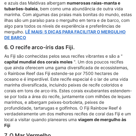
e azuis das Maldivas albergam
numerosas raias-manta e
tubarões-baleia
, bem como uma abundância de outra vida
marinha. Com algumas das praias mais bonitas do mundo, estas
ilhas são um paraíso para o mergulho em terra e de barco, com
algo para todos os níveis de experiência e preferências de
mergulho.
LÊ MAIS: 5 DICAS PARA FACILITAR O MERGULHO
DE BARCO
6. O recife arco-íris das Fiji.
As Fiji são conhecidas pelos seus recifes vibrantes e são a "
capital mundial dos corais moles
". Um dos poucos recifes
que ainda oferecem uma gama diversificada de ecossistemas,
o Rainbow Reef das Fiji estende-se por 7500 hectares de
oceano e é imperdível. Este recife especial é o lar de uma vida
marinha diversificada, incluindo peixes de recife coloridos e
corais em tons de arco-íris. Estes corais exuberantes estendem-
se por toda a área do recife, juntamente com milhões de leques
marinhos, e albergam peixes-borboleta, peixes de
profundidade, tartarugas e golfinhos. O Fiji Rainbow Reef é
verdadeiramente um dos melhores recifes de coral das Fiji e um
local a visitar quando planeares uma
viagem de mergulho às
Fiji
7. O Mar Vermelho.