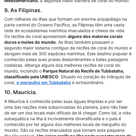
Mesoamericana
, a segunda maior barreira de coral do mundo.
9. As Filipinas.
Com milhares de ilhas que formam um enorme arquipélago na
parte central do Oceano Pacífico, as Filipinas têm uma vasta
rede de ecossistemas marinhos imaculados e cheios de vida.
Os recifes de coral apresentam
alguns dos maiores corais
duros e moles do mundo
. As ilhas também possuem o
segundo maior sistema contíguo de recifes de coral do mundo e
abrigam mais de 300 espécies marinhas. Este destino popular é
conhecido pelas suas praias deslumbrantes e belas paisagens
costeiras. Alberga alguns dos melhores recifes de coral do
mundo, incluindo o
Parque Natural do Recife de Tubbataha,
classificado pela UNESCO
. Situado no coração do triângulo de
coral,
o mergulho em Tubbataha
é extraordinário.
10. Maurícia.
A Maurícia é conhecida pelas suas águas límpidas e por ser
uma das nações mais subpovoadas do planeta, para não falar
de ser um dos locais mais difíceis de lá chegar. Como tal, a vida
subaquática na ilha é incrivelmente diversificada e o país é
conhecido por ter alguns dos melhores locais de mergulho do
mundo. São os recifes imaculados que tornam esta pequena
ilha tão notável.
Um único recife na ilha pode suportar mais de