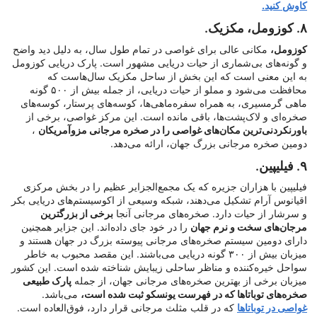
کاوش کنید.
۸. کوزومل، مکزیک.
کوزومل،
مکانی عالی برای غواصی در تمام طول سال، به دلیل دید واضح
و گونه‌های بی‌شماری از حیات دریایی مشهور است. پارک دریایی کوزومل
به این معنی است که این بخش از ساحل مکزیک سال‌هاست که
محافظت می‌شود و مملو از حیات دریایی، از جمله بیش از ۵۰۰ گونه
ماهی گرمسیری، به همراه سفره‌ماهی‌ها، کوسه‌های پرستار، کوسه‌های
صخره‌ای و لاک‌پشت‌ها، باقی مانده است. این مرکز غواصی، برخی از
باورنکردنی‌ترین مکان‌های غواصی را در صخره مرجانی مزوآمریکان
،
دومین صخره مرجانی بزرگ جهان، ارائه می‌دهد.
۹. فیلیپین.
فیلیپین با هزاران جزیره که یک مجمع‌الجزایر عظیم را در بخش مرکزی
اقیانوس آرام تشکیل می‌دهند، شبکه وسیعی از اکوسیستم‌های دریایی بکر
و سرشار از حیات دارد. صخره‌های مرجانی آنجا
برخی از بزرگترین
مرجان‌های سخت و نرم جهان
را در خود جای داده‌اند. این جزایر همچنین
دارای دومین سیستم صخره‌های مرجانی پیوسته بزرگ در جهان هستند و
میزبان بیش از ۳۰۰ گونه دریایی می‌باشند. این مقصد محبوب به خاطر
سواحل خیره‌کننده و مناظر ساحلی زیبایش شناخته شده است. این کشور
میزبان برخی از بهترین صخره‌های مرجانی جهان، از جمله
پارک طبیعی
صخره‌های توباتاها که در فهرست یونسکو ثبت شده است،
می‌باشد.
غواصی در توباتاها
که در قلب مثلث مرجانی قرار دارد، فوق‌العاده است.