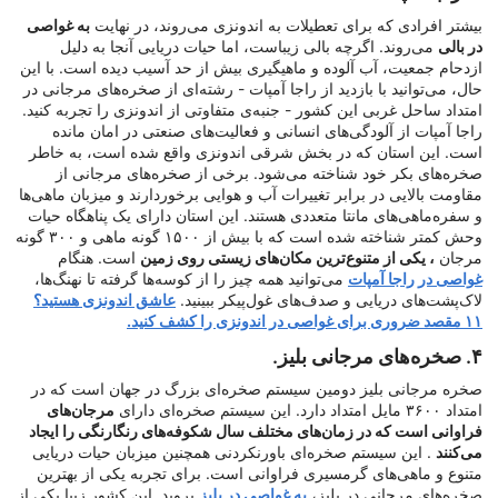
بیشتر افرادی که برای تعطیلات به اندونزی می‌روند، در نهایت
به غواصی
در بالی
می‌روند. اگرچه بالی زیباست، اما حیات دریایی آنجا به دلیل
ازدحام جمعیت، آب آلوده و ماهیگیری بیش از حد آسیب دیده است. با این
حال، می‌توانید با بازدید از راجا آمپات - رشته‌ای از صخره‌های مرجانی در
امتداد ساحل غربی این کشور - جنبه‌ی متفاوتی از اندونزی را تجربه کنید.
راجا آمپات از آلودگی‌های انسانی و فعالیت‌های صنعتی در امان مانده
است. این استان که در بخش شرقی اندونزی واقع شده است، به خاطر
صخره‌های بکر خود شناخته می‌شود. برخی از صخره‌های مرجانی از
مقاومت بالایی در برابر تغییرات آب و هوایی برخوردارند و میزبان ماهی‌ها
و سفره‌ماهی‌های مانتا متعددی هستند. این استان دارای یک پناهگاه حیات
وحش کمتر شناخته شده است که با بیش از ۱۵۰۰ گونه ماهی و ۳۰۰ گونه
مرجان
، یکی از متنوع‌ترین مکان‌های زیستی روی زمین
است. هنگام
غواصی در راجا آمپات
می‌توانید همه چیز را از کوسه‌ها گرفته تا نهنگ‌ها،
لاک‌پشت‌های دریایی و صدف‌های غول‌پیکر ببینید.
عاشق اندونزی هستید؟
۱۱ مقصد ضروری برای غواصی در اندونزی را کشف کنید.
۴. صخره‌های مرجانی بلیز.
صخره مرجانی بلیز دومین سیستم صخره‌ای بزرگ در جهان است که در
امتداد ۳۶۰۰ مایل امتداد دارد. این سیستم صخره‌ای دارای
مرجان‌های
فراوانی است که در زمان‌های مختلف سال شکوفه‌های رنگارنگی را ایجاد
می‌کنند
. این سیستم صخره‌ای باورنکردنی همچنین میزبان حیات دریایی
متنوع و ماهی‌های گرمسیری فراوانی است. برای تجربه یکی از بهترین
صخره‌های مرجانی در بلیز،
به غواصی در بلیز
بروید. این کشور زیبا یکی از