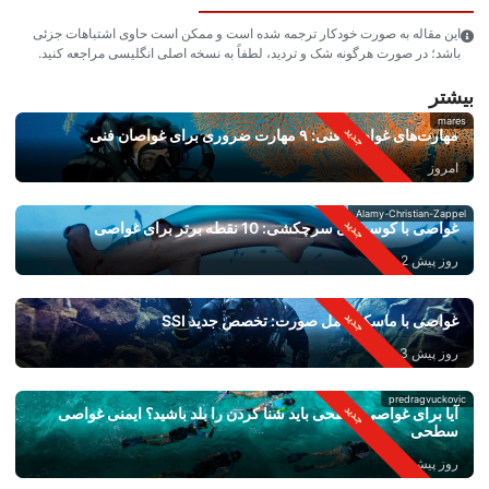
این مقاله به صورت خودکار ترجمه شده است و ممکن است حاوی اشتباهات جزئی
باشد؛ در صورت هرگونه شک و تردید، لطفاً به نسخه اصلی انگلیسی مراجعه کنید.
بیشتر
mares
مهارت‌های غواصی فنی: ۹ مهارت ضروری برای غواصان فنی
امروز
Alamy-Christian-Zappel
غواصی با کوسه‌های سرچکشی: 10 نقطه برتر برای غواصی
روز پیش 2
غواصی با ماسک کامل صورت: تخصص جدید SSI
روز پیش 3
predragvuckovic
آیا برای غواصی سطحی باید شنا کردن را بلد باشید؟ ایمنی غواصی
سطحی
روز پیش 4