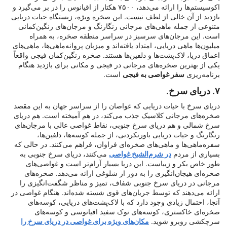
اکوسیستم‌ها را ارائه می‌دهد، ۷۵۰۰ هکتار از اقیانوس را در بر می‌گیرد و
بازدید از آن خالی از لطف نیست. این صخره ویژه، زیستگاه حیات دریایی
متنوعی از جمله ماهی‌های مرجانی رنگارنگ و مرجان‌های رنگین‌کمانی
است. این مرجان‌های سرسبز در سراسر منطقه صخره، به همراه
میلیون‌ها ماهی دریایی، امتداد یافته‌اند و میزبان پروانه‌ماهی‌ها، ماهی‌های
اعماق دریا، لاک‌پشت‌ها و دلفین‌ها هستند. صخره رنگین‌کمان فیجی واقعاً
یکی از بهترین صخره‌های مرجانی در فیجی و مکانی برای بازدید هنگام
برنامه‌ریزی
سفر غواصی به فیجی
است.
۷. دریای سرخ.
دریای سرخ با حیات دریایی که غواصان را از سراسر جهان به این مقصد
صخره‌های مرجانی کلاسیک جذب می‌کند، در هم آمیخته است. هم دریای
سرخ شمالی و هم دریای سرخ جنوبی، نقاط غواصی عالی با مرجان‌های
رنگارنگ و حیات دریایی باورنکردنی، از جمله کوسه‌ها، دلفین‌ها،
سفره‌ماهی‌ها و ماهی‌های صخره‌ای فراوان، فراهم می‌کنند. در حالی که
بسیاری از مردم
در شرم‌الشیخ غواصی
می‌کنند، دریای سرخ جنوبی به
طور خاص بکر و زیباست. این دریا بسیار آرام‌تر است و غواصی‌های
صخره‌ای هیجان‌انگیزی را به دور از شلوغی ارائه می‌دهد. صخره‌های
مرجانی در دریای سرخ جنوبی شفاف، تمیز و مناظر شگفت‌انگیزی را
ارائه می‌دهند که توسط جریان‌های قوی شسته شده‌اند. هنگام غواصی در
آنجا، احتمال زیادی وجود دارد که با لاک‌پشت‌های دریایی، کوسه‌های
صخره‌ای خاکستری، کوسه‌های نوک سفید اقیانوسی و کوسه‌های
سرچکشی روبرو شوید.
مکان‌های ویژه برای غواصی در دریای سرخ را