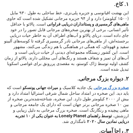
۱. کاخ.
این بهشت اقیانوسی و جزیره پلی‌نزی، خط ساحلی به طول ۹۳۰ مایل
(۱۵۰۰ کیلومتر) دارد و از ۹۴ جزیره مرجانی تشکیل شده است که حاوی
ماهی‌های گرمسیری و پستانداران دریایی فراوانی
است. پالائو با حداقل
تأثیر انسانی، برخی از بهترین صخره‌های مرجانی قابل تصور را در خود
جای داده است. دریای پالائو و آب‌های اطراف آن به خاطر حیات دریایی
برجسته‌اش، از ماهی‌های مرجانی نادر گرمسیری گرفته تا کوسه‌های آلبینو
سفید و قهوه‌ای، که همگی در هماهنگی با هم زندگی می‌کنند، مشهور
است. این کشور زیستگاه مجموعه‌ای دیدنی از حیات دریایی است و
آب‌های آن تمیز و شفاف هستند و رنگ‌های آبی مجللی دارند. پالائو از زمان
کشف اولیه توسط ژاک کوستو، به مقصدی پررونق برای غواصی اسکوبا
تبدیل شده است.
۲. دیواره بزرگ مرجانی.
صخره بزرگ مرجانی
یک جاذبه کلاسیک و
میراث جهانی یونسکو
است که
باید دید. این صخره در امتداد ساحل شمال شرقی استرالیا امتداد دارد و
بیش از ۲۰۰۰ کیلومتر طول دارد. این صخره، شناخته‌شده‌ترین صخره از
بین ۱۰ صخره مرجانی برتر جهان است که دارای یک جامعه مرجانی و
ماهی پیچیده و رنگارنگ است. صخره بزرگ مرجانی به دلیل زیبایی و
ارزشش،
توسط راهنمای Lonely Planet به عنوان یکی از ۱۰ تجربه
دریایی نمادین سال ۲۰۲۰
نامگذاری شد.
۳. راجا آمپات.