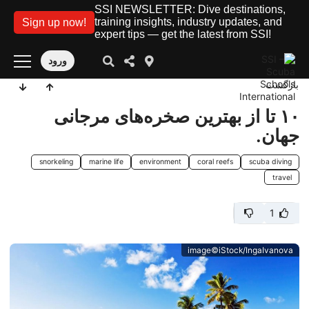
SSI NEWSLETTER: Dive destinations,
training insights, industry updates, and
Sign up now!
expert tips — get the latest from SSI!
ورود
بازگشت
۱۰ تا از بهترین صخره‌های مرجانی
جهان.
snorkeling
marine life
environment
coral reefs
scuba diving
travel
1
image©iStock/IngaIvanova