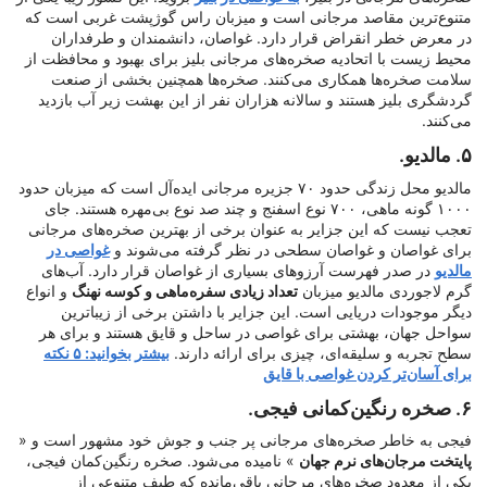
متنوع‌ترین مقاصد مرجانی است و میزبان راس گوژپشت غربی است که
در معرض خطر انقراض قرار دارد. غواصان، دانشمندان و طرفداران
محیط زیست با اتحادیه صخره‌های مرجانی بلیز برای بهبود و محافظت از
سلامت صخره‌ها همکاری می‌کنند. صخره‌ها همچنین بخشی از صنعت
گردشگری بلیز هستند و سالانه هزاران نفر از این بهشت زیر آب بازدید
می‌کنند.
۵. مالدیو.
مالدیو محل زندگی حدود ۷۰ جزیره مرجانی ایده‌آل است که میزبان حدود
۱۰۰۰ گونه ماهی، ۷۰۰ نوع اسفنج و چند صد نوع بی‌مهره هستند. جای
تعجب نیست که این جزایر به عنوان برخی از بهترین صخره‌های مرجانی
برای غواصان و غواصان سطحی در نظر گرفته می‌شوند و
غواصی در
مالدیو
در صدر فهرست آرزوهای بسیاری از غواصان قرار دارد. آب‌های
گرم لاجوردی مالدیو میزبان
تعداد زیادی سفره‌ماهی و کوسه نهنگ
و انواع
دیگر موجودات دریایی است. این جزایر با داشتن برخی از زیباترین
سواحل جهان، بهشتی برای غواصی در ساحل و قایق هستند و برای هر
سطح تجربه و سلیقه‌ای، چیزی برای ارائه دارند.
بیشتر بخوانید: ۵ نکته
برای آسان‌تر کردن غواصی با قایق
۶. صخره رنگین‌کمانی فیجی.
فیجی به خاطر صخره‌های مرجانی پر جنب و جوش خود مشهور است و «
پایتخت مرجان‌های نرم جهان
» نامیده می‌شود. صخره رنگین‌کمان فیجی،
یکی از معدود صخره‌های مرجانی باقی‌مانده که طیف متنوعی از