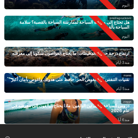
اليوم
predragvuckovic
هل تحتاج إلى معرفة السباحة لممارسة السباحة بالقصبة؟ سلامة
السباحة بالقصبة
اليوم
unsplash
ارتفاع درجة حرارة المحيطات: ما يحتاج الغواصون سكوبا إلى معرفته
منذ3 أيام
mares
تقنيات التنفس في الغوص الحر: حافظ على هدوئك واغوص بأمان أكبر
منذ5 أيام
zoggs
دروس السباحة للمبتدئين البالغين: ماذا يحتاج البالغون إلى معرفته في
عام 2026
منذ6 أيام