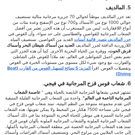
5. المالديف
تعد جزر المالديف موطناً لحوالي 70 جزيرة مرجانية مثالية تستضيف
حوالي 1000 نوع من الأسماك و700 نوع من الإسفنج وعدة مئات من
أنواع اللافقاريات. ليس من المستغرب أن هذه الجزر تعتبر من أفضل
الشعاب المرجانية للغواصين والغطاسين على حد سواء، وأن الغوص في
جزر المالديف يتصدر قائمة أمنيات
العديد من الغواصين. تستضيف المياه
اللازوردية الدافئة لجزر المالديف
العديد من أسماك شيطان البحر وأسماك
قرش الحوت،
ووفرة من الحياة البحرية الأخرى. كما أن هذه الجزر التي
تضم بعض أجمل الشواطئ في العالم، تعد ملاذاً للغوص على الشاطئ
والقوارب، مع وجود شيء لكل مستوى من مستويات الخبرة في الغوص
وتفضيلات الغوص. اقرأ
المزيد: 5 نصائح لتسهيل الغوص من القارب (Boat
Diving)
6. شعاب قوس قزح المرجانية في فيجي.
تشتهر فيجي بشعابها المرجانية النابضة بالحياة وهي "
عاصمة الشعاب
المرجانية الناعمة في العالم"
. واحدة من الشعاب المرجانية القليلة المتبقية
التي تقدم مجموعة متنوعة من النظم البيئية، تمتد شعاب قوس قزح في
فيجي على مساحة 7500 هكتار من المحيط ولا يمكن تفويتها، هذه الشعاب
المرجانية المميزة هي موطن للحياة البحرية المتنوعة بما في ذلك أسماك
الشعاب المرجانية الملونة والشعاب المرجانية الملونة بألوان قوس قزح.
تمتد هذه الشعاب المرجانية الخصبة عبر منطقة الشعاب المرجانية بأكملها،
إلى جانب الملايين من مراوح البحر، وتستضيف أسماك الفراشات وأسماك