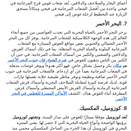
أعماق البحار والسلاحف والدلافين. تُعد شعاب قوس قزح المرجانية في
فيجي واحدة من أفضل الشعاب المرجانية في فيجي ومكاناً يستحق
الزيارة عند التخطيط لرحلة غوص إلى فيجي
7. البحر الأحمر
يزخر البحر الأحمر بالحياة البحرية التي تجذب الغواصين من جميع أنحاء
العالم إلى هذه الوجهة الكلاسيكية للشعاب المرجانية. يوفر كل من البحر
الأحمر الشمالي والجنوبي بعض مواقع الغوص الممتازة مع الشعاب
المرجانية الملونة والحياة البحرية المذهلة، بما في ذلك أسماك القرش
والدلافين والشفنين والكثير من أسماك الشعاب المرجانية. في حين أن
الكثير من الناس يذهبون للغوص في
شرم الشيخ، فإن جنوب البحر الأحمر
هو
مكان
بكر وجميل بشكل خاص. فهو أكثر هدوءاً ويوفر غوصات مذهلة
في الشعاب المرجانية بعيداً عن أي ازدحام، فالشعاب المرجانية في جنوب
البحر الأحمر صافية ونظيفة وتوفر مناظر طبيعية خلابة تغسلها تيارات
قوية. لديك فرصة كبيرة لمقابلة السلاحف البحرية وأسماك قرش الشعاب
المرجانية الرمادية وأسماك القرش الأبيض المحيطي وأسماك قرش
المطرقة أثناء الغوص هناك. اكتشف
الأماكن المميزة للغطس في البحر
الأحمر.
8. كوزوميل، المكسيك.
تُعد كوزوميل
موقعًا ممتازًا للغوص على مدار السنة،
وتشتهر كوزوميل
برؤيتها الواضحة وأنواع الحياة البحرية التي لا حصر لها. يعني المتنزه
البحري في كوزوميل أن هذا الجزء من الساحل المكسيكي محمي منذ