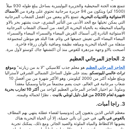
تتمتع هذه الجنة المحيطية والجزيرة البولينيزية بساحل يبلغ طوله 930 ميلاً
(1500 كم) ويتكون من 94 جزيرة مرجانية تحتوي على وفرة من
الأسماك
الاستوائية والثدييات البحرية.
تتمتع بالاو ببعض من أفضل الشعاب المرجانية
التي يمكن تخيلها مع الحد الأدنى من التأثير البشري، حيث يشتهر بحر بالاو
والمياه المحيطة به بالحياة البحرية الرائعة، من أسماك الشعاب المرجانية
الاستوائية النادرة إلى أسماك القرش البيضاء والسمراء البيضاء والسمراء
البيضاء البيضاء التي تعيش جميعها في وئام. هذا البلد هو موطن لمجموعة
مذهلة من الحياة البحرية ومياهه نظيفة وصافية بألوان زرقاء فاخرة.
أصبحت بالاو وجهة مزدهرة للغوص منذ أن اكتشفها جاك كوستو لأول مرة.
2. الحاجز المرجاني العظيم
الحاجز المرجاني العظيم
هو معلم جذب كلاسيكي "لا بد من زيارته"
وموقع
تراث عالمي لليونسكو.
يمتد على طول الساحل الشمالي الشرقي لأستراليا
ويبلغ طوله أكثر من 2000 كيلومتر، وهو الأكثر شهرة من بين أفضل 10
شعاب مرجانية في العالم، حيث يضم مجتمعاً مرجانياً وسمكياً معقداً
وملوناً. تم اختيار الحاجز المرجاني العظيم كواحد من
أكثر 10 تجارب بحرية
شهيرة لعام 2020 من قبل دليل لونلي بلانيت
، نظرًا لجماله وقيمته.
3. راجا أمبات.
معظم الناس الذين يذهبون إلى إندونيسيا لقضاء عطلة ينتهي بهم المطاف
بالغوص في بالي
. في حين أن بالي جميلة، إلا أن الحياة البحرية هناك
يشوبها الاكتظاظ والمياه الملوثة والصيد الجائر. ومع ذلك، يمكنك تجربة
جانب مختلف من إندونيسيا من خلال زيارة راجا أمبات - وهي سلسلة من