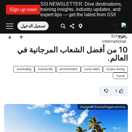
SSI NEWSLETTER: Dive destinations,
training insights, industry updates, and
Sign up now!
expert tips — get the latest from SSI!
تسجيل الدخول
رجوع
10 من أفضل الشعاب المرجانية في
العالم.
snorkeling
marine life
environment
coral reefs
scuba diving
travel
1
image©iStock/IngaIvanova