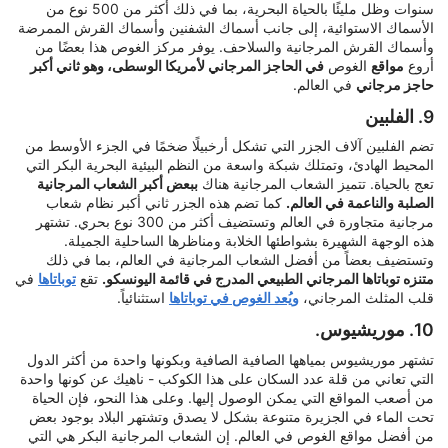
سنوات وظل مليئًا بالحياة البحرية، بما في ذلك أكثر من 500 نوع من
الأسماك الاستوائية، إلى جانب أسماك الشفنين وأسماك القرش الممرضة
وأسماك القرش المرجانية والسلاحف. يوفر مركز الغوص هذا بعضًا من
أروع
مواقع
الغوص
في الحاجز المرجاني لأمريكا الوسطى، وهو ثاني أكبر
حاجز مرجاني
في العالم.
9. الفلبين
تضم الفلبين آلاف الجزر التي تشكل أرخبيلًا ضخمًا في الجزء الأوسط من
المحيط الهادئ، وتمتلك شبكة واسعة من النظم البيئية البحرية البكر التي
تعج بالحياة. تتميز الشعاب المرجانية هناك
ببعض أكبر الشعاب المرجانية
الصلبة والناعمة في العالم.
كما تضم هذه الجزر ثاني أكبر نظام شعاب
مرجانية متجاورة في العالم وتستضيف أكثر من 300 نوع بحري. تشتهر
هذه الوجهة الشهيرة بشواطئها الخلابة ومناظرها الساحلية الجميلة.
وتستضيف بعضاً من أفضل الشعاب المرجانية في العالم، بما في ذلك
متنزه توباتاها المرجاني الطبيعي المدرج في قائمة اليونسكو.
تقع
توباتاها
في
قلب المثلث المرجاني،
ويُعد الغوص في توباتاها
استثنائياً.
10. موريشيوس.
تشتهر موريشيوس بمياهها الصافية الصافية وبكونها واحدة من أكثر الدول
التي تعاني من قلة عدد السكان على هذا الكوكب - ناهيك عن كونها واحدة
من أصعب المواقع التي يمكن الوصول إليها. وعلى هذا النحو، فإن الحياة
تحت الماء في الجزيرة متنوعة بشكل لا يصدق وتشتهر البلاد بوجود بعض
من أفضل مواقع الغوص في العالم. إن الشعاب المرجانية البكر هي التي