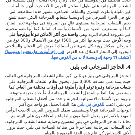
الشعاب المرجانية على طول الساحل الغربي للبلاد، حيث أن راجا أمبات
غير ملوثة بالتلوث البشري والنشاط الصناعي. تشتهر هذه المقاطعة التي
تقع في الجزء الشرقي من إندونيسيا بشعابها المرجانية البكر، حيث تتمتع
بعض الشعاب المرجانية بمستوى عالٍ من المرونة في مواجهة تغير المناخ،
كما أنها تستضيف العديد من الأسماك وأسماك المانتا. كما أنها تضم محمية
غير معروفة للحياة البرية وهي
واحدة من أكثر الأماكن تنوعاً بيولوجياً على
وجه الأرض
حيث يوجد بها أكثر من 1500 نوع من الأسماك و300 نوع من
المرجان. يمكنك رؤية كل شيء من أسماك القرش إلى الحيتان والسلاحف
البحرية إلى المحار العملاق عند الغوص
في راجا أمبات. هل تحب
إندونيسيا؟
اكتشف 11 وجهة إندونيسية لا بد من الغوص فيها.
4. الحاجز المرجاني في بليز.
الحاجز المرجاني في بليز هو ثاني أكبر نظام للشعاب المرجانية في العالم،
حيث يمتد على مسافة 3,600 ميل. يحتوي نظام الشعاب المرجانية على
شعاب مرجانية وفيرة توفر أزهاراً ملونة في أوقات مختلفة من العام
. كما
يستضيف هذا النظام المذهل للشعاب المرجانية أيضاً حياة بحرية متنوعة
وثروة من الأسماك الاستوائية. لتجربة واحدة من أفضل الشعاب المرجانية
في بليز، اذهب
للغوص في بليز.
هذا البلد الجميل هو واحد من أكثر
الوجهات المرجانية تنوعاً ويستضيف سمك اللبروس الغربي الأحدب الرأس
المهدد بالانقراض. يعمل الغواصون والعلماء والمحافظون على البيئة مع
تحالف الحاجز المرجاني في بليز لتحسين وحماية صحة الشعاب المرجانية.
تُعد الشعاب المرجانية أيضاً جزءاً من صناعة السياحة في بليز، حيث يزور
آلاف الأشخاص كل عام هذه الجنة المغمورة بالمياه.