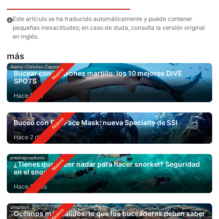
Este artículo se ha traducido automáticamente y puede contener
pequeñas inexactitudes; en caso de duda, consulta la versión original
en inglés.
más
Alamy-Christian-Zappel
Bucear con tiburones martillo: los 10 mejores DIVE
SPOTS
Hace 1 día
Buceo con Full Face Mask: nueva Specialty de SSI
Hace 2 días
predragvuckovic
¿Tienes que saber nadar para hacer snorkel? Seguridad
en el snorkel
Hace 3 días
unsplash
Océanos más cálidos: lo que los buceadores deben saber