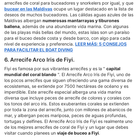
arrecifes de coral para buceadores y snorkelers por igual, y que
bucear en las Maldivas
ocupe un lugar destacado en la lista de
deseos de muchos buceadores. Las cálidas aguas azules de las
Maldivas albergan
numerosas mantarrayas y tiburones
ballena
, además de una abundante vida marina. Con algunas
de las playas más bellas del mundo, estas islas son un paraíso
para el buceo desde costa y desde barco, con algo para cada
nivel de experiencia y preferencia.
LEER MÁS: 5 CONSEJOS
PARA FACILITAR EL BOAT DIVING
6. Arrecife Arco Iris de Fiyi.
Fiyi es famosa por sus vibrantes arrecifes y es la "
capital
mundial del coral blando
". El Arrecife Arco Iris de Fiyi, uno de
los pocos arrecifes que siguen ofreciendo una gama diversa de
ecosistemas, se extiende por 7500 hectáreas de océano y es
imperdible. Este arrecife especial alberga una vida marina
diversa que incluye peces de arrecife de colores y corales con
los tonos del arco iris. Estos exuberantes corales se extienden
por toda la zona del arrecife, junto con millones de abanicos de
mar, y albergan peces mariposa, peces de aguas profundas,
tortugas y delfines. El Arrecife Arco Iris de Fiyi es realmente uno
de los mejores arrecifes de coral de Fiyi y un lugar que debes
visitar cuando planees un
viaje de buceo a Fiyi
.