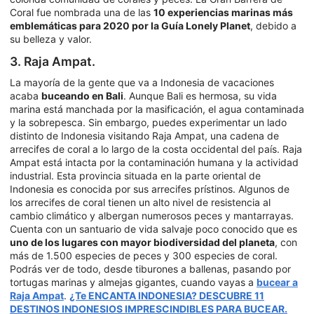
Coral fue nombrada una de las
10 experiencias marinas más
emblemáticas para 2020 por la Guía Lonely Planet
, debido a
su belleza y valor.
3. Raja Ampat.
La mayoría de la gente que va a Indonesia de vacaciones
acaba
buceando en Bali
. Aunque Bali es hermosa, su vida
marina está manchada por la masificación, el agua contaminada
y la sobrepesca. Sin embargo, puedes experimentar un lado
distinto de Indonesia visitando Raja Ampat, una cadena de
arrecifes de coral a lo largo de la costa occidental del país. Raja
Ampat está intacta por la contaminación humana y la actividad
industrial. Esta provincia situada en la parte oriental de
Indonesia es conocida por sus arrecifes prístinos. Algunos de
los arrecifes de coral tienen un alto nivel de resistencia al
cambio climático y albergan numerosos peces y mantarrayas.
Cuenta con un santuario de vida salvaje poco conocido que es
uno de los lugares con mayor biodiversidad del planeta
, con
más de 1.500 especies de peces y 300 especies de coral.
Podrás ver de todo, desde tiburones a ballenas, pasando por
tortugas marinas y almejas gigantes, cuando vayas a
bucear a
Raja Ampat
.
¿Te ENCANTA INDONESIA? DESCUBRE 11
DESTINOS INDONESIOS IMPRESCINDIBLES PARA BUCEAR.