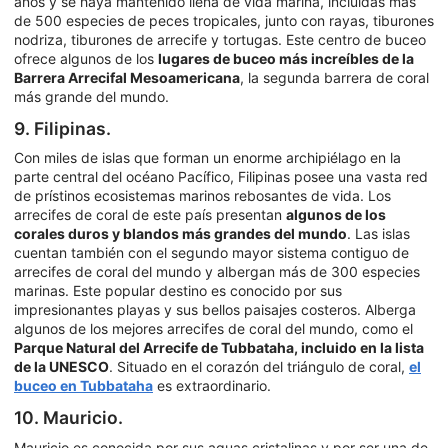
años y se haya mantenido llena de vida marina, incluidas más
de 500 especies de peces tropicales, junto con rayas, tiburones
nodriza, tiburones de arrecife y tortugas. Este centro de buceo
ofrece algunos de los
lugares de buceo más increíbles de la
Barrera Arrecifal Mesoamericana
, la segunda barrera de coral
más grande del mundo.
9. Filipinas.
Con miles de islas que forman un enorme archipiélago en la
parte central del océano Pacífico, Filipinas posee una vasta red
de prístinos ecosistemas marinos rebosantes de vida. Los
arrecifes de coral de este país presentan
algunos de los
corales duros y blandos más grandes del mundo
. Las islas
cuentan también con el segundo mayor sistema contiguo de
arrecifes de coral del mundo y albergan más de 300 especies
marinas. Este popular destino es conocido por sus
impresionantes playas y sus bellos paisajes costeros. Alberga
algunos de los mejores arrecifes de coral del mundo, como el
Parque Natural del Arrecife de Tubbataha, incluido en la lista
de la UNESCO
. Situado en el corazón del triángulo de coral,
el
buceo en Tubbataha
es extraordinario.
10. Mauricio.
Mauricio es conocida por sus aguas cristalinas y por ser una de