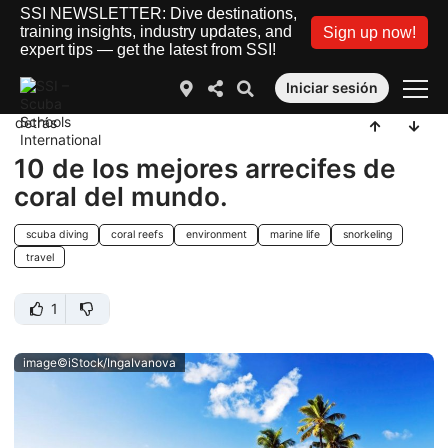
SSI NEWSLETTER: Dive destinations,
training insights, industry updates, and
Sign up now!
expert tips — get the latest from SSI!
Iniciar sesión
detrás
10 de los mejores arrecifes de
coral del mundo.
scuba diving
coral reefs
environment
marine life
snorkeling
travel
1
image©iStock/IngaIvanova