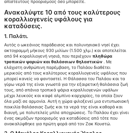
απίστευτους προορισμούς όσο μπορείτε.
Ανακαλύψτε 10 από τους καλύτερους
κοραλλιογενείς υφάλους για
καταδύσεις.
1. Παλάτι.
Αυτός ο ωκεάνιος παράδεισος και πολυνησιακό νησί έχει
ακτογραμμή μήκους 930 μιλίων (1.500 χλμ.) και αποτελείται
από 94 κοραλλιογενή νησιά, που περιέχουν
πληθώρα
τροπικών ψαριών και θαλάσσιων θηλαστικών
. Με
ελάχιστη ανθρώπινη παρέμβαση, το Παλάου διαθέτει
μερικούς από τους καλύτερους κοραλλιογενείς υφάλους που
μπορεί κανείς να φανταστεί. Η Θάλασσα του Παλάου και τα
γύρω νερά της είναι γνωστά για την εξαιρετική θαλάσσια ζωή
τους, από σπάνια τροπικά ψάρια κοραλλιογενών υφάλων
μέχρι λευκούς και καφέ αλμπίνο καρχαρίες, τα οποία ζουν
όλα μαζί σε αρμονία. Αυτή η χώρα φιλοξενεί μια εντυπωσιακή
ποικιλία θαλάσσιας ζωής και τα νερά της είναι καθαρά και
διαυγή, με πολυτελείς μπλε αποχρώσεις. Το Παλάου έχει γίνει
ένας ακμάζων προορισμός για καταδύσεις από τότε που
ανακαλύφθηκε για πρώτη φορά από τον Ζακ Κουστώ.