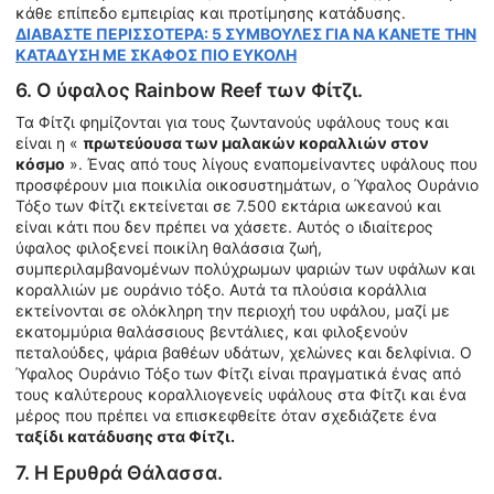
κάθε επίπεδο εμπειρίας και προτίμησης κατάδυσης.
ΔΙΑΒΑΣΤΕ ΠΕΡΙΣΣΟΤΕΡΑ: 5 ΣΥΜΒΟΥΛΕΣ ΓΙΑ ΝΑ ΚΑΝΕΤΕ ΤΗΝ
ΚΑΤΑΔΥΣΗ ΜΕ ΣΚΑΦΟΣ ΠΙΟ ΕΥΚΟΛΗ
6. Ο ύφαλος Rainbow Reef των Φίτζι.
Τα Φίτζι φημίζονται για τους ζωντανούς υφάλους τους και
είναι η «
πρωτεύουσα των μαλακών κοραλλιών στον
κόσμο
». Ένας από τους λίγους εναπομείναντες υφάλους που
προσφέρουν μια ποικιλία οικοσυστημάτων, ο Ύφαλος Ουράνιο
Τόξο των Φίτζι εκτείνεται σε 7.500 εκτάρια ωκεανού και
είναι κάτι που δεν πρέπει να χάσετε. Αυτός ο ιδιαίτερος
ύφαλος φιλοξενεί ποικίλη θαλάσσια ζωή,
συμπεριλαμβανομένων πολύχρωμων ψαριών των υφάλων και
κοραλλιών με ουράνιο τόξο. Αυτά τα πλούσια κοράλλια
εκτείνονται σε ολόκληρη την περιοχή του υφάλου, μαζί με
εκατομμύρια θαλάσσιους βεντάλιες, και φιλοξενούν
πεταλούδες, ψάρια βαθέων υδάτων, χελώνες και δελφίνια. Ο
Ύφαλος Ουράνιο Τόξο των Φίτζι είναι πραγματικά ένας από
τους καλύτερους κοραλλιογενείς υφάλους στα Φίτζι και ένα
μέρος που πρέπει να επισκεφθείτε όταν σχεδιάζετε ένα
ταξίδι κατάδυσης στα Φίτζι.
7. Η Ερυθρά Θάλασσα.