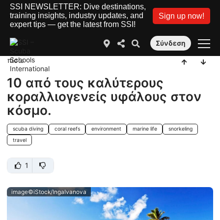
SSI NEWSLETTER: Dive destinations,
training insights, industry updates, and
Sign up now!
expert tips — get the latest from SSI!
Σύνδεση
πίσω
10 από τους καλύτερους
κοραλλιογενείς υφάλους στον
κόσμο.
scuba diving
coral reefs
environment
marine life
snorkeling
travel
1
image©iStock/IngaIvanova