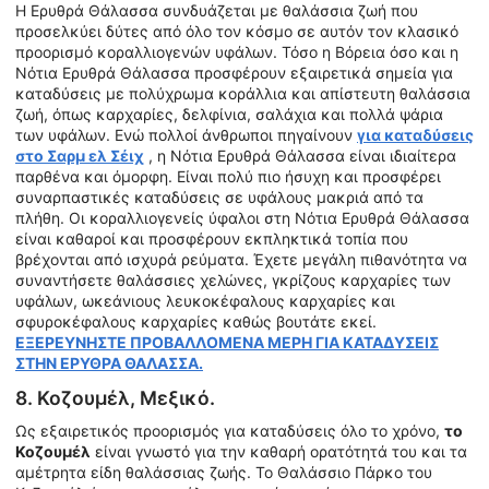
Η Ερυθρά Θάλασσα συνδυάζεται με θαλάσσια ζωή που
προσελκύει δύτες από όλο τον κόσμο σε αυτόν τον κλασικό
προορισμό κοραλλιογενών υφάλων. Τόσο η Βόρεια όσο και η
Νότια Ερυθρά Θάλασσα προσφέρουν εξαιρετικά σημεία για
καταδύσεις με πολύχρωμα κοράλλια και απίστευτη θαλάσσια
ζωή, όπως καρχαρίες, δελφίνια, σαλάχια και πολλά ψάρια
των υφάλων. Ενώ πολλοί άνθρωποι πηγαίνουν
για καταδύσεις
στο Σαρμ ελ Σέιχ
, η Νότια Ερυθρά Θάλασσα είναι ιδιαίτερα
παρθένα και όμορφη. Είναι πολύ πιο ήσυχη και προσφέρει
συναρπαστικές καταδύσεις σε υφάλους μακριά από τα
πλήθη. Οι κοραλλιογενείς ύφαλοι στη Νότια Ερυθρά Θάλασσα
είναι καθαροί και προσφέρουν εκπληκτικά τοπία που
βρέχονται από ισχυρά ρεύματα. Έχετε μεγάλη πιθανότητα να
συναντήσετε θαλάσσιες χελώνες, γκρίζους καρχαρίες των
υφάλων, ωκεάνιους λευκοκέφαλους καρχαρίες και
σφυροκέφαλους καρχαρίες καθώς βουτάτε εκεί.
ΕΞΕΡΕΥΝΗΣΤΕ ΠΡΟΒΑΛΛΟΜΕΝΑ ΜΕΡΗ ΓΙΑ ΚΑΤΑΔΥΣΕΙΣ
ΣΤΗΝ ΕΡΥΘΡΑ ΘΑΛΑΣΣΑ.
8. Κοζουμέλ, Μεξικό.
Ως εξαιρετικός προορισμός για καταδύσεις όλο το χρόνο,
το
Κοζουμέλ
είναι γνωστό για την καθαρή ορατότητά του και τα
αμέτρητα είδη θαλάσσιας ζωής. Το Θαλάσσιο Πάρκο του