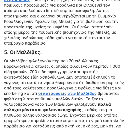
ποικίλους προορισμούς για κοράλλια και φιλοξενεί τον
κρίσιμα απειλούμενο δυτικό καμπουροκεφαλή. Δύτες,
επιστήμονες και οικολόγοι συνεργάζονται με τη Συμμαχία
Κοραλλιογενών Υφάλων της Μπελίζ για τη βελτίωση και την
προστασία της υγείας του υφάλου. Οι ύφαλοι αποτελούν
επίσης μέρος της τουριστικής βιομηχανίας της Μπελίζ, με
χιλιάδες ανθρώπους κάθε χρόνο να επισκέπτονται τον
υποβρύχιο παράδεισο.
5. Οι Μαλδίβες.
Οι Μαλδίβες φιλοξενούν περίπου 70 ειδυλλιακές
κοραλλιογενείς ατόλες, οι οποίες φιλοξενούν περίπου 1.000
είδη ψαριών, 700 είδη σφουγγαριών και αρκετές
εκατοντάδες είδη ασπόνδυλων. Δεν αποτελεί έκπληξη το
γεγονός ότι αυτά τα νησιά θεωρούνται ότι διαθέτουν μερικούς
από τους καλύτερους κοραλλιογενείς υφάλους για δύτες και
snorkeling και ότι
οι καταδύσεις στις Μαλδίβες
βρίσκονται
ψηλά στη λίστα επιθυμιών πολλών δυτών. Τα ζεστά
γαλαζοπράσινα νερά των Μαλδίβων φιλοξενούν
πολλά
σαλάχια μάντα και φαλαινοκαρχαρίες
, καθώς και μια
πληθώρα άλλης θαλάσσιας ζωής. Έχοντας μερικές από τις
ομορφότερες παραλίες στον κόσμο, αυτά τα νησιά αποτελούν
παράδεισο για καταδύσεις από ακτή και σκάφος, με κάτι για