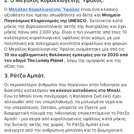
2. Ο Μεγάλος Κοραλλιογενής Ύφαλος.
Ο
Μεγάλος Κοραλλιογενής Ύφαλος
είναι ένα κλασικό
αξιοθέατο που πρέπει οπωσδήποτε να δείτε και
Μνημείο
Παγκόσμιας Κληρονομιάς της UNESCO
. Εκτείνεται κατά
μήκος της βορειοανατολικής ακτής της Αυστραλίας και έχει
μήκος πάνω από 2.000 χλμ. Είναι ο πιο γνωστός από τους 10
καλύτερους κοραλλιογενείς υφάλους στον κόσμο, με μια
πολύπλοκη και πολύχρωμη κοινότητα κοραλλιών και ψαριών.
Ο Μεγάλος Κοραλλιογενής Ύφαλος ονομάστηκε μία από τις
10 πιο εμβληματικές θαλάσσιες εμπειρίες για το 2020 από
τον οδηγό The Lonely Planet
, λόγω της ομορφιάς και της
αξίας του.
3. Ράτζα Αμπάτ.
Οι περισσότεροι άνθρωποι που πηγαίνουν στην Ινδονησία για
διακοπές καταλήγουν
να κάνουν καταδύσεις στο Μπαλί
.
Ενώ το Μπαλί είναι πανέμορφο, η θαλάσσια ζωή εκεί έχει
αλλοιωθεί από τον υπερπληθυσμό, τα μολυσμένα νερά και
την υπεραλίευση. Ωστόσο, μπορείτε να ζήσετε μια
διαφορετική πλευρά της Ινδονησίας επισκεπτόμενοι το Ράτζα
Αμπάτ - μια σειρά από κοραλλιογενείς υφάλους κατά μήκος
της δυτικής ακτής της χώρας. Το Ράτζα Αμπάτ είναι
ανέγγιχτο από την ανθρώπινη ρύπανση και τη βιομηχανική