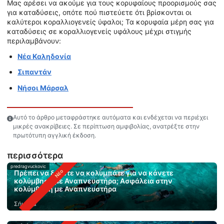
Μας αρέσει να ακούμε για τους κορυφαίους προορισμούς σας
για καταδύσεις, οπότε πού πιστεύετε ότι βρίσκονται οι
καλύτεροι κοραλλιογενείς ύφαλοι; Τα κορυφαία μέρη σας για
καταδύσεις σε κοραλλιογενείς υφάλους μέχρι στιγμής
περιλαμβάνουν:
Νέα Καληδονία
Σιπαντάν
Νήσοι Μάρσαλ
Αυτό το άρθρο μεταφράστηκε αυτόματα και ενδέχεται να περιέχει
μικρές ανακρίβειες. Σε περίπτωση αμφιβολίας, ανατρέξτε στην
πρωτότυπη αγγλική έκδοση.
περισσότερα
predragvuckovic
Πρέπει να ξέρετε να κολυμπάτε για να κάνετε
κολύμβηση με Αναπνευστήρα; Ασφάλεια στην
κολύμβηση με Αναπνευστήρα
Σήμερα