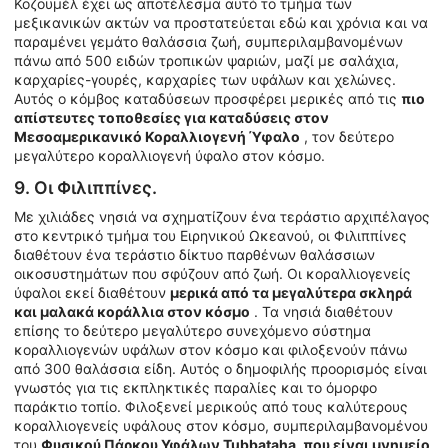
Κοζουμέλ έχει ως αποτέλεσμα αυτό το τμήμα των
μεξικανικών ακτών να προστατεύεται εδώ και χρόνια και να
παραμένει γεμάτο θαλάσσια ζωή, συμπεριλαμβανομένων
πάνω από 500 ειδών τροπικών ψαριών, μαζί με σαλάχια,
καρχαρίες-γουρές, καρχαρίες των υφάλων και χελώνες.
Αυτός ο κόμβος καταδύσεων προσφέρει μερικές από τις
πιο
απίστευτες τοποθεσίες για καταδύσεις στον
Μεσοαμερικανικό Κοραλλιογενή Ύφαλο
, τον δεύτερο
μεγαλύτερο κοραλλιογενή ύφαλο στον κόσμο.
9. Οι Φιλιππίνες.
Με χιλιάδες νησιά να σχηματίζουν ένα τεράστιο αρχιπέλαγος
στο κεντρικό τμήμα του Ειρηνικού Ωκεανού, οι Φιλιππίνες
διαθέτουν ένα τεράστιο δίκτυο παρθένων θαλάσσιων
οικοσυστημάτων που σφύζουν από ζωή. Οι κοραλλιογενείς
ύφαλοι εκεί διαθέτουν
μερικά από τα μεγαλύτερα σκληρά
και μαλακά κοράλλια στον κόσμο
. Τα νησιά διαθέτουν
επίσης το δεύτερο μεγαλύτερο συνεχόμενο σύστημα
κοραλλιογενών υφάλων στον κόσμο και φιλοξενούν πάνω
από 300 θαλάσσια είδη. Αυτός ο δημοφιλής προορισμός είναι
γνωστός για τις εκπληκτικές παραλίες και το όμορφο
παράκτιο τοπίο. Φιλοξενεί μερικούς από τους καλύτερους
κοραλλιογενείς υφάλους στον κόσμο, συμπεριλαμβανομένου
του
Φυσικού Πάρκου Υφάλων Tubbataha, που είναι μνημείο