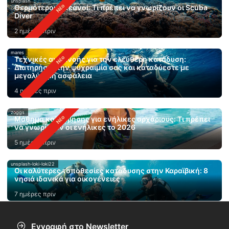
unsplash
Θερμότεροι ωκεανοί: Τι πρέπει να γνωρίζουν οι Scuba
Diver
2 ημέρες πριν
mares
Τεχνικές αναπνοής για την ελεύθερη κατάδυση:
Διατηρήστε την ψυχραιμία σας και καταδύεστε με
μεγαλύτερη ασφάλεια
4 ημέρες πριν
zoggs
Μάθημα κολύμβησης για ενήλικες αρχάριους: Τι πρέπει
να γνωρίζουν οι ενήλικες το 2026
5 ημέρες πριν
unsplash-loki-loki22
Οι καλύτερες τοποθεσίες κατάδυσης στην Καραϊβική: 8
νησιά ιδανικά για οικογένειες
7 ημέρες πριν
Εγγραφή στο Newsletter