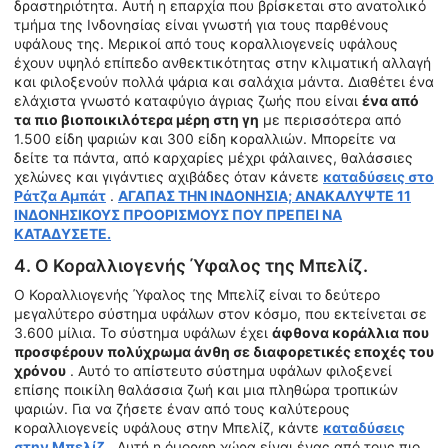
δραστηριότητα. Αυτή η επαρχία που βρίσκεται στο ανατολικό
τμήμα της Ινδονησίας είναι γνωστή για τους παρθένους
υφάλους της. Μερικοί από τους κοραλλιογενείς υφάλους
έχουν υψηλό επίπεδο ανθεκτικότητας στην κλιματική αλλαγή
και φιλοξενούν πολλά ψάρια και σαλάχια μάντα. Διαθέτει ένα
ελάχιστα γνωστό καταφύγιο άγριας ζωής που είναι
ένα από
τα πιο βιοποικιλότερα μέρη στη γη
με περισσότερα από
1.500 είδη ψαριών και 300 είδη κοραλλιών. Μπορείτε να
δείτε τα πάντα, από καρχαρίες μέχρι φάλαινες, θαλάσσιες
χελώνες και γιγάντιες αχιβάδες όταν κάνετε
καταδύσεις στο
Ράτζα Αμπάτ
.
ΑΓΑΠΑΣ ΤΗΝ ΙΝΔΟΝΗΣΙΑ; ΑΝΑΚΑΛΥΨΤΕ 11
ΙΝΔΟΝΗΣΙΚΟΥΣ ΠΡΟΟΡΙΣΜΟΥΣ ΠΟΥ ΠΡΕΠΕΙ ΝΑ
ΚΑΤΑΔΥΣΕΤΕ.
4. Ο Κοραλλιογενής Ύφαλος της Μπελίζ.
Ο Κοραλλιογενής Ύφαλος της Μπελίζ είναι το δεύτερο
μεγαλύτερο σύστημα υφάλων στον κόσμο, που εκτείνεται σε
3.600 μίλια. Το σύστημα υφάλων έχει
άφθονα κοράλλια που
προσφέρουν πολύχρωμα άνθη σε διαφορετικές εποχές του
χρόνου
. Αυτό το απίστευτο σύστημα υφάλων φιλοξενεί
επίσης ποικίλη θαλάσσια ζωή και μια πληθώρα τροπικών
ψαριών. Για να ζήσετε έναν από τους καλύτερους
κοραλλιογενείς υφάλους στην Μπελίζ, κάντε
καταδύσεις
στην Μπελίζ
. Αυτή η όμορφη χώρα είναι ένας από τους πιο