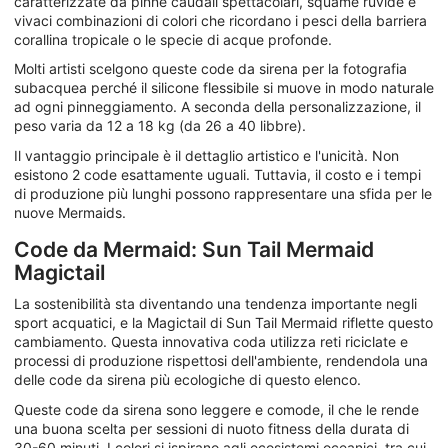
caratterizzate da pinne caudali spettacolari, squame ruvide e
vivaci combinazioni di colori che ricordano i pesci della barriera
corallina tropicale o le specie di acque profonde.
Molti artisti scelgono queste code da sirena per la fotografia
subacquea perché il silicone flessibile si muove in modo naturale
ad ogni pinneggiamento. A seconda della personalizzazione, il
peso varia da 12 a 18 kg (da 26 a 40 libbre).
Il vantaggio principale è il dettaglio artistico e l'unicità. Non
esistono 2 code esattamente uguali. Tuttavia, il costo e i tempi
di produzione più lunghi possono rappresentare una sfida per le
nuove Mermaids.
Code da Mermaid: Sun Tail Mermaid
Magictail
La sostenibilità sta diventando una tendenza importante negli
sport acquatici, e la Magictail di Sun Tail Mermaid riflette questo
cambiamento. Questa innovativa coda utilizza reti riciclate e
processi di produzione rispettosi dell'ambiente, rendendola una
delle code da sirena più ecologiche di questo elenco.
Queste code da sirena sono leggere e comode, il che le rende
una buona scelta per sessioni di nuoto fitness della durata di
30-60 minuti. I colori si ispirano agli ecosistemi oceanici, tra cui