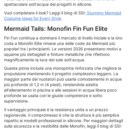
spettacolare sott'acqua dei progetti in silicone.
Vuoi completare il look? Leggi il blog di SSI:
Stunning Mermaid
Costume Ideas for Every Style
.
Mermaid Tails: Monofin Fin Fun Elite
Fin Fun continua a dominare il mercato di livello iniziale e la loro
coda a Monofin Elite rimane una delle code da Mermaid più
popolari tra i principianti. Le versioni 2026 presentano motivi a
squame più dettagliati e finiture metalliche che riflettono
magnificamente la luce del sole sott'acqua.
Questa pinna include una monopinna rinforzata che migliora la
propulsione mantenendo il progetto complessivo leggero. La
maggior parte dei nuotatori può usarla comodamente in acque
più profonde di 1,2 m (4 piedi), rendendola adatta
all'allenamento in piscina e alle sessioni in acqua libera poco
profonde se usata con le giuste competenze e sotto
supervisione.
Il vantaggio principale è la resistenza unita a un prezzo
ragionevole. Il compromesso è che la struttura è più semplice
rispetto ai modelli professionali in silicone. Per maggiori dettagli
sulla sicurezza e la vestibilità delle Monofin, leggi il blog di SSI: