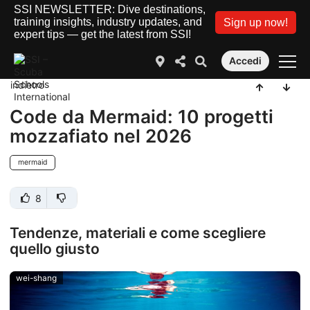
SSI NEWSLETTER: Dive destinations,
training insights, industry updates, and
Sign up now!
expert tips — get the latest from SSI!
Accedi
indietro
Code da Mermaid: 10 progetti
mozzafiato nel 2026
mermaid
8
Tendenze, materiali e come scegliere
quello giusto
wei-shang