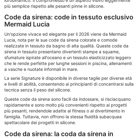
idrodinamico. Il compromesso è un aspetto visivo leggermente
più semplice rispetto alle pesanti pinne in silicone.
Code da sirena: code in tessuto esclusivo
Mermaid Lucia
Un'opzione vivace ed elegante per il 2026 viene da Mermaid
Lucia, nota per le sue code da sirena colorate e comode
realizzate in tessuto da bagno di alta qualità. Queste code da
sirena in tessuto presentano divertenti stampe a squame,
sfumature ispirate all'oceano e un tessuto elasticizzato leggero
che le rende perfette per lunghe sessioni in piscina, allenamenti
a vasche e nuotate informali in mare.
La serie Signature è disponibile in diverse taglie per diverse età
e livelli di abilità, consentendo ai principianti di concentrarsi sulla
tecnica senza il peso del silicone.
Queste code da sirena sono facili da indossare, si risciacquano
rapidamente e sono molto più convenienti rispetto ai progetti
più pesanti, rendendole adatte al fitness o al divertimento in
famiglia. Tuttavia, non offrono la stessa fluidità subacquea
spettacolare dei progetti in silicone.
Code da sirena: la coda da sirena in