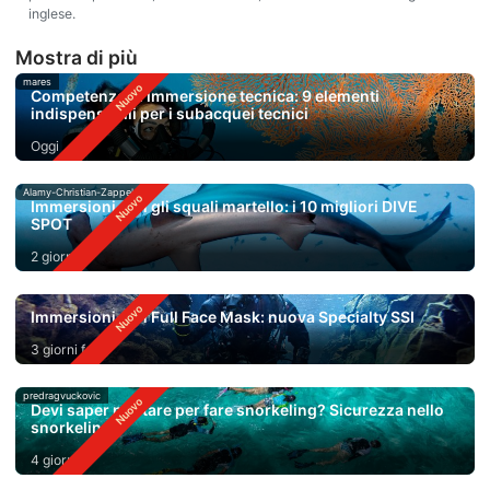
inglese.
Mostra di più
mares
Competenze di immersione tecnica: 9 elementi
indispensabili per i subacquei tecnici
Oggi
Alamy-Christian-Zappel
Immersioni con gli squali martello: i 10 migliori DIVE
SPOT
2 giorni fa
Immersioni con Full Face Mask: nuova Specialty SSI
3 giorni fa
predragvuckovic
Devi saper nuotare per fare snorkeling? Sicurezza nello
snorkeling
4 giorni fa