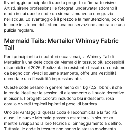
Il vantaggio principale di questo progetto è l'impatto visivo.
Artisti, sirene professionali e fotografi underwater adorano il
modo in cui queste code da sirena si muovono con grazia
nell'acqua. Lo svantaggio è il prezzo e la manutenzione, poiché
le code in silicone richiedono una conservazione accurata e una
pulizia regolare.
Mermaid Tails: Mertailor Whimsy Fabric
Tail
Per i principianti o i nuotatori occasionali, la Whimsy Tail di
Mertailor è una delle code da Mermaid in tessuto più accessibili
disponibili nel 2026. Realizzata in resistente tessuto da costume
da bagno con vivaci squame stampate, offre una vestibilità
comoda e una flessibilità impressionante.
Queste code pesano in genere meno di 1 kg (2,2 libbre), il che
le rende ideali per le sessioni di allenamento o il nuoto ricreativo
in piscina. I progetti colorati includono blu iridescenti, rosa
corallo e verdi tropicali ispirati ai pesci di barriera.
Uno dei vantaggi di questa coda è l'economicità e la facilità
d'uso. Le nuove Mermaid possono esercitarsi in sicurezza
mentre sviluppano la loro tecnica di pinneggiamento a delfino.
Tuttavia, le code in tessuto non hanno lo stesso movimento