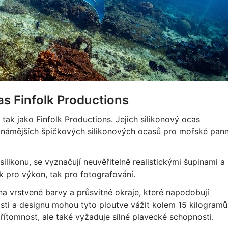
as Finfolk Productions
tak jako Finfolk Productions. Jejich silikonový ocas
ejznámějších špičkových silikonových ocasů pro mořské pan
ilikonu, se vyznačují neuvěřitelně realistickými šupinami a
k pro výkon, tak pro fotografování.
a vrstvené barvy a průsvitné okraje, které napodobují
kosti a designu mohou tyto ploutve vážit kolem 15 kilogramů
řítomnost, ale také vyžaduje silné plavecké schopnosti.