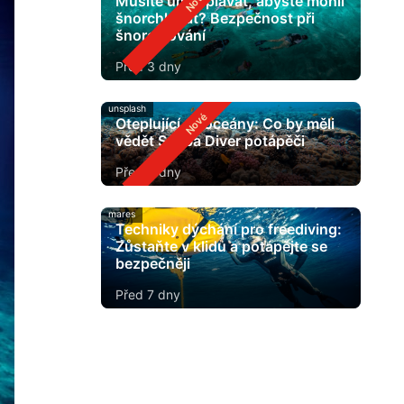
Musíte umět plavat, abyste mohli
šnorchlovat? Bezpečnost při
šnorchlování
Před 3 dny
unsplash
Oteplující se oceány: Co by měli
vědět Scuba Diver potápěči
Před 5 dny
mares
Techniky dýchání pro freediving:
Zůstaňte v klidu a potápějte se
bezpečněji
Před 7 dny