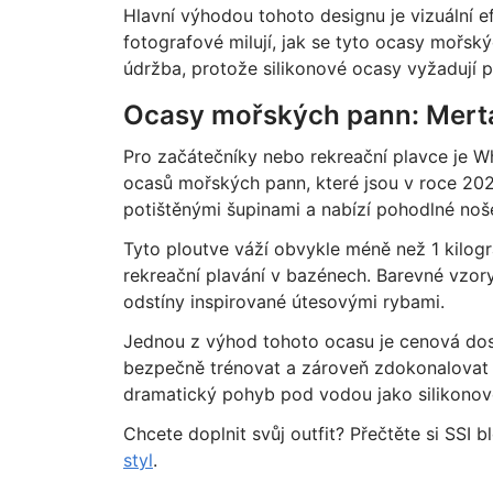
Hlavní výhodou tohoto designu je vizuální e
fotografové milují, jak se tyto ocasy mořs
údržba, protože silikonové ocasy vyžadují pe
Ocasy mořských pann: Mertai
Pro začátečníky nebo rekreační plavce je Wh
ocasů mořských pann, které jsou v roce 202
potištěnými šupinami a nabízí pohodlné nošen
Tyto ploutve váží obvykle méně než 1 kilogra
rekreační plavání v bazénech. Barevné vzor
odstíny inspirované útesovými rybami.
Jednou z výhod tohoto ocasu je cenová do
bezpečně trénovat a zároveň zdokonalovat t
dramatický pohyb pod vodou jako silikonov
Chcete doplnit svůj outfit? Přečtěte si SSI b
styl
.