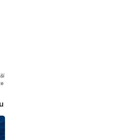
ší
te
u