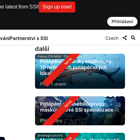
e latest from SSI!
Sign up now!
Přihlášení
Czech
vání
Partnerství s SSI
další
Alamy-Christian-Zappel
Potápění s žraloky kladivouny:
10 nejlepších potápěčských
lokalit
Před 1 dnem
Potápění s celoobličejovou
maskou: nová SSI specializace
Před 2 dny
predragvuckovic