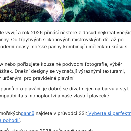
e vyvíjí a rok 2026 přináší některé z dosud nejkreativnější
anny. Od třpytivých silikonových mistrovských děl až po
 moderní ocasy mořské panny kombinují uměleckou krásu s
ow nebo pořizujete kouzelné podvodní fotografie, výběr
žitek. Dnešní designy se vyznačují výraznými texturami,
y určenými pro pravidelné plavání.
nnů pro plavání, je dobré se dívat nejen na barvu a styl.
ompatibilita s monoploutví a vaše vlastní plavecké
ů mořských
pannů
najdete v průvodci SSI:
Vyberte si perfektn
a pohodlí
.
nnů, které v roce 2026 způsobují rozruch.