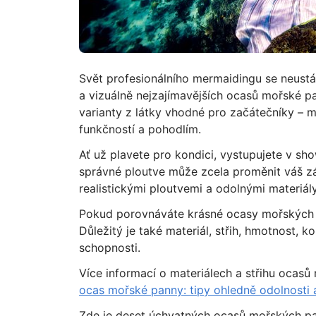
Svět profesionálního mermaidingu se neustál
a vizuálně nejzajímavějších ocasů mořské p
varianty z látky vhodné pro začátečníky –
funkčností a pohodlím.
Ať už plavete pro kondici, vystupujete v sh
správné ploutve může zcela proměnit váš zá
realistickými ploutvemi a odolnými materiál
Pokud porovnáváte krásné ocasy mořských pa
Důležitý je také materiál, střih, hmotnost, k
schopnosti.
Více informací o materiálech a střihu ocas
ocas mořské panny: tipy ohledně odolnosti 
Zde je deset úchvatných ocasů mořských pa