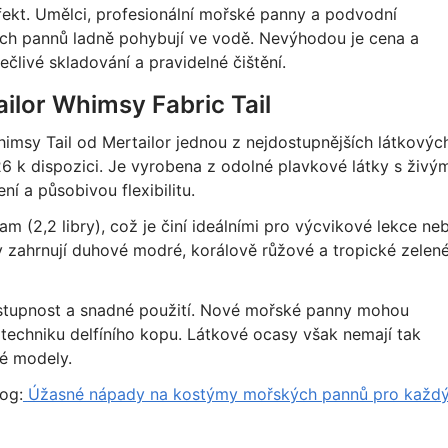
fekt. Umělci, profesionální mořské panny a podvodní
kých pannů ladně pohybují ve vodě. Nevýhodou je cena a
člivé skladování a pravidelné čištění.
lor Whimsy Fabric Tail
imsy Tail od Mertailor jednou z nejdostupnějších látkovýc
6 k dispozici. Je vyrobena z odolné plavkové látky s živý
í a působivou flexibilitu.
m (2,2 libry), což je činí ideálními pro výcvikové lekce ne
y zahrnují duhové modré, korálově růžové a tropické zelen
stupnost a snadné použití. Nové mořské panny mohou
echniku delfíního kopu. Látkové ocasy však nemají tak
é modely.
log:
Úžasné nápady na kostýmy mořských pannů pro každ