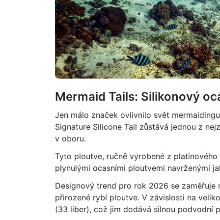
Mermaid Tails: Silikonový oc
Jen málo značek ovlivnilo svět mermaidingu 
Signature Silicone Tail zůstává jednou z n
v oboru.
Tyto ploutve, ručně vyrobené z platinového s
plynulými ocasními ploutvemi navrženými ja
Designový trend pro rok 2026 se zaměřuje n
přirozené rybí ploutve. V závislosti na veli
(33 liber), což jim dodává silnou podvodní p