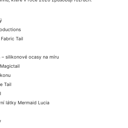
ý
roductions
Fabric Tail
– silikonové ocasy na míru
Magictail
ikonu
 Tail
l
ní látky Mermaid Lucia
y