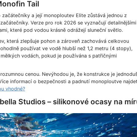
Monofin Tail
 začátečníky a její monoploutev Elite zůstává jednou z
začátečníky. Verze pro rok 2026 se vyznačují detailnějšími
i, které pod vodou krásně odrážejí sluneční světlo.
ev, která zlepšuje pohon a zároveň zachovává celkovou
pohodlně používat ve vodě hlubší než 1,2 metru (4 stopy),
v mělkých vodách, pokud je používána s patřičnými
 rozumnou cenou. Nevýhodou je, že konstrukce je jednoduš
 Více informací o bezpečnosti a padnutí monoploutve najde
sou vhodné?
lla Studios – silikonové ocasy na mír