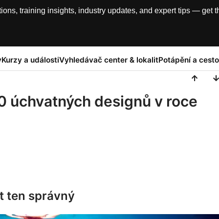
, training insights, industry updates, and expert tips — get th
y
Kurzy a události
Vyhledávač center & lokalit
Potápění a cesto
0 úchvatných designů v roce
at ten správný