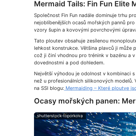
Mermaid Tails: Fin Fun Elite 
Společnost Fin Fun nadále dominuje trhu pro
nejoblíbenějších ocasů mořských pannů pro 
vzory šupin a kovovými povrchovými úpravam
Tato ploutev obsahuje zesílenou monoplout
lehkost konstrukce. Většina plavců ji může 
což ji činí vhodnou pro trénink v bazénu a 
dovednostmi a pod dohledem.
Největší výhodou je odolnost v kombinaci s
než u profesionálních silikonových modelů.
na SSI blogu:
Mermaiding – Které ploutve j
Ocasy mořských panen: Merbe
shutterstock-toporkova