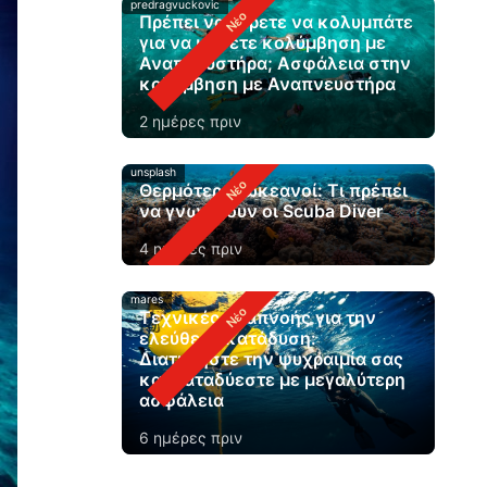
predragvuckovic
Πρέπει να ξέρετε να κολυμπάτε
για να κάνετε κολύμβηση με
Αναπνευστήρα; Ασφάλεια στην
κολύμβηση με Αναπνευστήρα
2 ημέρες πριν
unsplash
Θερμότεροι ωκεανοί: Τι πρέπει
να γνωρίζουν οι Scuba Diver
4 ημέρες πριν
mares
Τεχνικές αναπνοής για την
ελεύθερη κατάδυση:
Διατηρήστε την ψυχραιμία σας
και καταδύεστε με μεγαλύτερη
ασφάλεια
6 ημέρες πριν