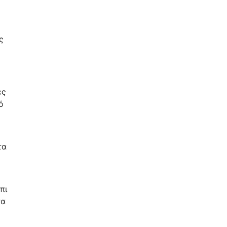
ς
ές
ό
τα
πι
τα