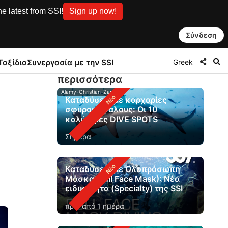
e latest from SSI!
Sign up now!
Σύνδεση
Greek
Ταξίδια
Συνεργασία με την SSI
περισσότερα
Alamy-Christian-Zappel
Καταδύσεις με καρχαρίες
σφυροκέφαλους: Οι 10
καλύτερες DIVE SPOTS
Σήμερα
Καταδύσεις με Ολοπρόσωπη
Μάσκα (Full Face Mask): Νέα
ειδικότητα (Specialty) της SSI
πριν από 1 ημέρα