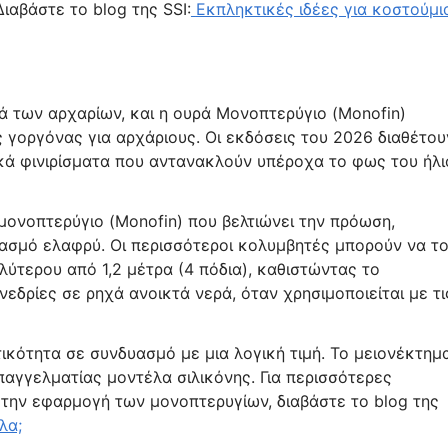
ιαβάστε το blog της SSI:
Εκπληκτικές ιδέες για κοστούμι
ρά των αρχαρίων, και η ουρά Μονοπτερύγιο (Monofin)
ς γοργόνας για αρχάριους. Οι εκδόσεις του 2026 διαθέτου
ικά φινιρίσματα που αντανακλούν υπέροχα το φως του ήλι
μονοπτερύγιο (Monofin) που βελτιώνει την πρόωση,
ασμό ελαφρύ. Οι περισσότεροι κολυμβητές μπορούν να τ
ύτερου από 1,2 μέτρα (4 πόδια), καθιστώντας το
νεδρίες σε ρηχά ανοικτά νερά, όταν χρησιμοποιείται με τι
ικότητα σε συνδυασμό με μια λογική τιμή. Το μειονέκτημ
επαγγελματίας μοντέλα σιλικόνης. Για περισσότερες
 την εφαρμογή των μονοπτερυγίων, διαβάστε το blog της
λα;