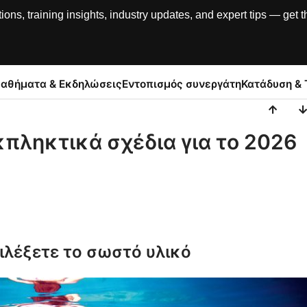
, training insights, industry updates, and expert tips — get th
αθήματα & Εκδηλώσεις
Εντοπισμός συνεργάτη
Κατάδυση & 
κπληκτικά σχέδια για το 2026
πιλέξετε το σωστό υλικό