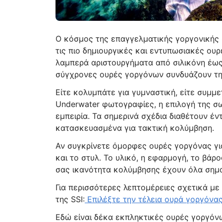
Ο κόσμος της επαγγελματικής γοργονικής σ
τις πιο δημιουργικές και εντυπωσιακές ου
λαμπερά αριστουργήματα από σιλικόνη έως
σύγχρονες ουρές γοργόνων συνδυάζουν την
Είτε κολυμπάτε για γυμναστική, είτε συμμ
Underwater φωτογραφίες, η επιλογή της σ
εμπειρία. Τα σημερινά σχέδια διαθέτουν έν
κατασκευασμένα για τακτική κολύμβηση.
Αν συγκρίνετε όμορφες ουρές γοργόνας για
και το στυλ. Το υλικό, η εφαρμογή, το βάρ
σας ικανότητα κολύμβησης έχουν όλα σημα
Για περισσότερες λεπτομέρειες σχετικά με
της SSI:
Επιλέξτε την τέλεια ουρά γοργόνα
Εδώ είναι δέκα εκπληκτικές ουρές γοργόν