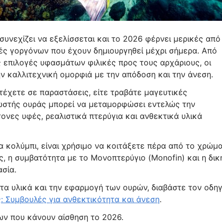
υνεχίζει να εξελίσσεται και το 2026 φέρνει μερικές από
ρές γοργόνων που έχουν δημιουργηθεί μέχρι σήμερα. Από
 επιλογές υφασμάτων φιλικές προς τους αρχάριους, οι
 καλλιτεχνική ομορφιά με την απόδοση και την άνεση.
ετέχετε σε παραστάσεις, είτε τραβάτε μαγευτικές
ωστής ουράς μπορεί να μεταμορφώσει εντελώς την
τονες υφές, ρεαλιστικά πτερύγια και ανθεκτικά υλικά
 κολύμπι, είναι χρήσιμο να κοιτάξετε πέρα από το χρώμ
ος, η συμβατότητα με το Μονοπτερύγιο (Monofin) και η δικ
σία.
 τα υλικά και την εφαρμογή των ουρών, διαβάστε τον οδη
ς: Συμβουλές για ανθεκτικότητα και άνεση
.
ων που κάνουν αίσθηση το 2026.