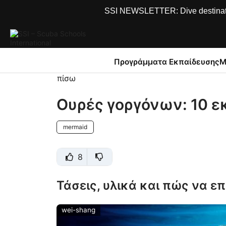
SSI NEWSLETTER: Dive destinations
Προγράμματα Εκπαίδευσης
Μ
πίσω
Ουρές γοργόνων: 10 ε
mermaid
8
Τάσεις, υλικά και πώς να ε
wei-shang