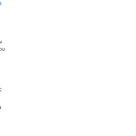
α
ν
ου
ο
ς
α