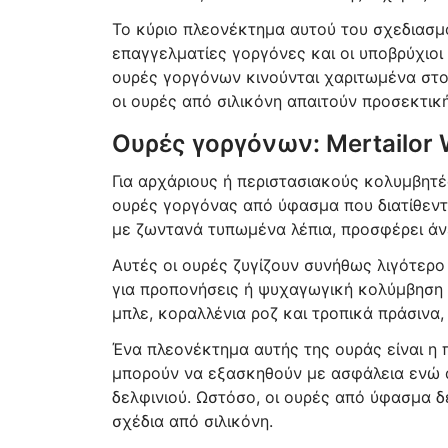
Το κύριο πλεονέκτημα αυτού του σχεδιασμού
επαγγελματίες γοργόνες και οι υποβρύχιοι
ουρές γοργόνων κινούνται χαριτωμένα στο 
οι ουρές από σιλικόνη απαιτούν προσεκτικ
Ουρές γοργόνων: Mertailor W
Για αρχάριους ή περιστασιακούς κολυμβητές,
ουρές γοργόνας από ύφασμα που διατίθεντ
με ζωντανά τυπωμένα λέπια, προσφέρει άν
Αυτές οι ουρές ζυγίζουν συνήθως λιγότερο α
για προπονήσεις ή ψυχαγωγική κολύμβηση σ
μπλε, κοραλλένια ροζ και τροπικά πράσινα
Ένα πλεονέκτημα αυτής της ουράς είναι η π
μπορούν να εξασκηθούν με ασφάλεια ενώ α
δελφινιού. Ωστόσο, οι ουρές από ύφασμα δ
σχέδια από σιλικόνη.