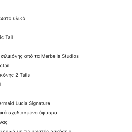
σωστό υλικό
c Tail
ιλικόνης από τα Merbella Studios
tail
κόνης 2 Tails
l
maid Lucia Signature
δικά σχεδιασμένο ύφασμα
νας
εκινά με τις σωστές ασκήσεις