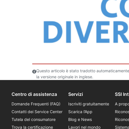
Questo articolo è stato tradotto automaticamente
la versione originale in inglese.
Centro di assistenza
Servizi
SSI In
Domande Frequenti (FAQ)
Iscriviti gratuitamente
A propo
Contatti dei Service Center
Scarica l’App
Ricono
Tutela del consumatore
Blog e News
Riconos
Trova la certificazione
Lavori nel mondo
Sistem