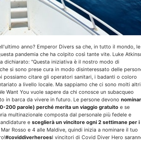
l'ultimo anno? Emperor Divers sa che, in tutto il mondo, le
uesta pandemia che ha colpito così tante vite. Luke Atkins
 dichiarato: "Questa iniziativa è il nostro modo di
e che si sono prese cura in modo disinteressato delle person
i possiamo citare gli operatori sanitari, i badanti o coloro
tariato a livello locale. Ma sappiamo che ci sono molti altri
 "We Want You vuole sapere da chi conosce un subacqueo
to in barca da vivere in futuro. Le persone devono
nomina
0-200 parole) perché merita un viaggio gratuito
e se
uria multinazionale composta dal personale più fedele e
candidature e
sceglierà un vincitore ogni 2 settimane per i
 Mar Rosso e 4 alle Maldive, quindi inizia a nominare il tuo
ro!
#coviddiverheroes
I vincitori di Covid Diver Hero saran