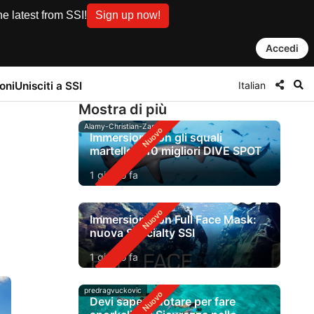
e latest from SSI!
Sign up now!
Accedi
Italian
oni
Unisciti a SSI
Mostra di più
Alamy-Christian-Zappel
Immersioni con gli squali
martello: i 10 migliori DIVE SPOT
1 giorno fa
Immersioni con Full Face Mask:
nuova Specialty SSI
1 giorno fa
predragvuckovic
Devi saper nuotare per fare