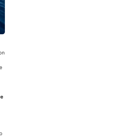
on
e
re
no