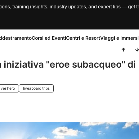
, training insights, industry updates, and expert tips — get th
addestramento
Corsi ed Eventi
Centri e Resort
Viaggi e Immersi
iniziativa "eroe subacqueo" di
iver hero
liveaboard trips