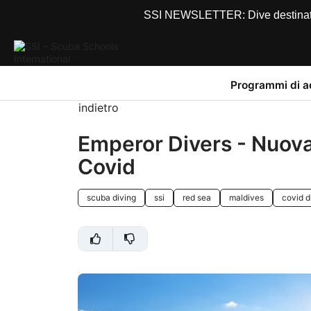
SSI NEWSLETTER: Dive destinations
Programmi di 
indietro
Emperor Divers - Nuova 
Covid
scuba diving
ssi
red sea
maldives
covid d