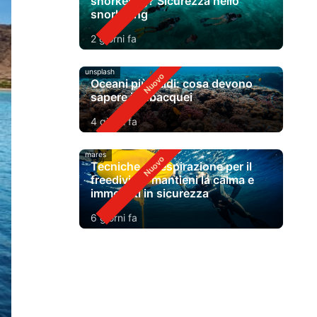
snorkeling? Sicurezza nello
snorkeling
2 giorni fa
unsplash
Oceani più caldi: cosa devono
sapere i subacquei
4 giorni fa
mares
Tecniche di respirazione per il
freediving: mantieni la calma e
immergiti in sicurezza
6 giorni fa