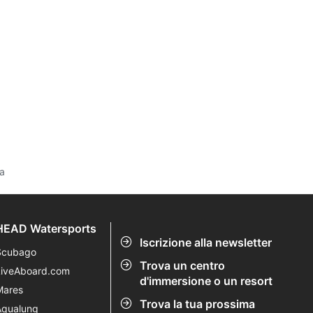
ta
HEAD Watersports
Iscrizione alla newsletter
Scubago
Trova un centro
LiveAboard.com
d'immersione o un resort
Mares
Trova la tua prossima
Aqualung