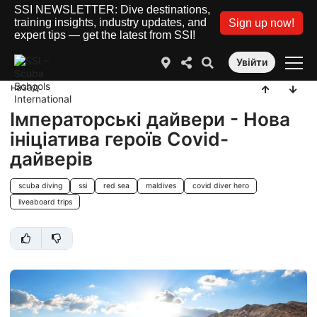
SSI NEWSLETTER: Dive destinations,
training insights, industry updates, and
Sign up now!
expert tips — get the latest from SSI!
Увійти
назад
Імператорські дайвери - Нова
ініціатива героїв Covid-
дайверів
scuba diving
ssi
red sea
maldives
covid diver hero
liveaboard trips