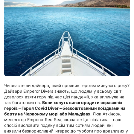
Чи знаєте ви дайвера, який проявив героїзм минулого року?
Дайвери Emperor Divers знають, що людям у всьому світі
довелося взяти гору під час цієї пандемії, яка вплинула на
так багато життів.
Вони хочуть винагородити справжніх
героїв – Героя Covid Diver – безкоштовними поїздками на
борту на Червоному морі або Мальдівах.
Люк Аткінсон,
менеджер Emperor Red Sea, сказав: «Ця ініціатива – наш
спосіб висловити подяку всім тим сотням людей, які
виявили безкорисливий інтерес до турботи про вразливих у