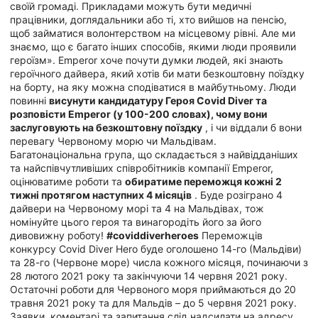
своїй громаді. Прикладами можуть бути медичні
працівники, доглядальники або ті, хто вийшов на пенсію,
щоб займатися волонтерством на місцевому рівні. Але ми
знаємо, що є багато інших способів, якими люди проявили
героїзм». Emperor хоче почути думки людей, які знають
героїчного дайвера, який хотів би мати безкоштовну поїздку
на борту, на яку можна сподіватися в майбутньому. Люди
повинні
висунути кандидатуру Героя Covid Diver та
розповісти Emperor (у 100-200 словах), чому вони
заслуговують на безкоштовну поїздку
, і чи віддали б вони
перевагу Червоному морю чи Мальдівам.
Багатонаціональна група, що складається з найвідданіших
та найспівчутливіших співробітників компанії Emperor,
оцінюватиме роботи та
обиратиме переможця кожні 2
тижні протягом наступних 4 місяців
. Буде розіграно 4
дайвери на Червоному морі та 4 на Мальдівах, тож
номінуйте цього героя та винагородіть його за його
дивовижну роботу!
#coviddiverheroes
Переможців
конкурсу Covid Diver Hero буде оголошено 14-го (Мальдіви)
та 28-го (Червоне море) числа кожного місяця, починаючи з
28 лютого 2021 року та закінчуючи 14 червня 2021 року.
Остаточні роботи для Червоного моря приймаються до 20
травня 2021 року та для Мальдів – до 5 червня 2021 року.
Заявки, коментарі та запитання слід надсилати на адресу