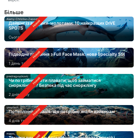
Бiльше
Alamy-Christian-Zappel
Дайвінг із акулами-молотами: 10 найкращих DIVE
SPOTS
Сьогодні
Підводне плавання з Full Face Mask: нова Specialty SSI
1 день тому
predragvuckovic
Чи потрібно вміти плавати, щоб займатися
снорклінгом? Безпека під час снорклінгу
2 днів тому
unsplash
Потепління океанів: що потрібно знати дайверам
4 днів тому
mares
Техніки дихання у фрідайвінгу: зберігайте спокій і