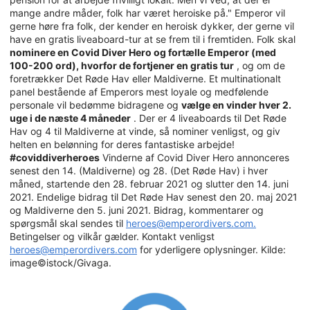
mange andre måder, folk har været heroiske på." Emperor vil
gerne høre fra folk, der kender en heroisk dykker, der gerne vil
have en gratis liveaboard-tur at se frem til i fremtiden. Folk skal
nominere en Covid Diver Hero og fortælle Emperor (med
100-200 ord), hvorfor de fortjener en gratis tur
, og om de
foretrækker Det Røde Hav eller Maldiverne. Et multinationalt
panel bestående af Emperors mest loyale og medfølende
personale vil bedømme bidragene og
vælge en vinder hver 2.
uge i de næste 4 måneder
. Der er 4 liveaboards til Det Røde
Hav og 4 til Maldiverne at vinde, så nominer venligst, og giv
helten en belønning for deres fantastiske arbejde!
#coviddiverheroes
Vinderne af Covid Diver Hero annonceres
senest den 14. (Maldiverne) og 28. (Det Røde Hav) i hver
måned, startende den 28. februar 2021 og slutter den 14. juni
2021. Endelige bidrag til Det Røde Hav senest den 20. maj 2021
og Maldiverne den 5. juni 2021. Bidrag, kommentarer og
spørgsmål skal sendes til
heroes@emperordivers.com.
Betingelser og vilkår gælder. Kontakt venligst
heroes@emperordivers.com
for yderligere oplysninger. Kilde:
image©istock/Givaga.