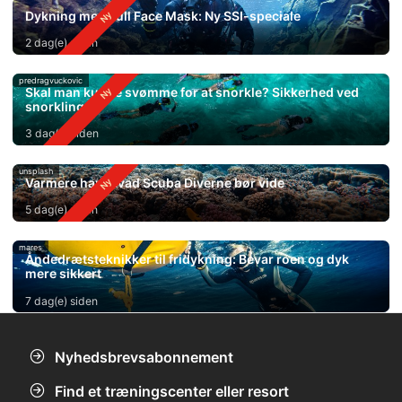
Dykning med Full Face Mask: Ny SSI-speciale
2 dag(e) siden
predragvuckovic
Skal man kunne svømme for at snorkle? Sikkerhed ved
snorkling
3 dag(e) siden
unsplash
Varmere hav: Hvad Scuba Diverne bør vide
5 dag(e) siden
mares
Åndedrætsteknikker til fridykning: Bevar roen og dyk
mere sikkert
7 dag(e) siden
Nyhedsbrevsabonnement
Find et træningscenter eller resort