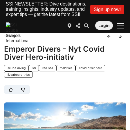
SSI NEWSLETTER: Dive destinations,
training insights, industry updates, and
Sign up now!
expert tips — get the latest from SSI!
Login
tilbage
Emperor Divers - Nyt Covid
Diver Hero-initiativ
scuba diving
ssi
red sea
maldives
covid diver hero
liveaboard trips