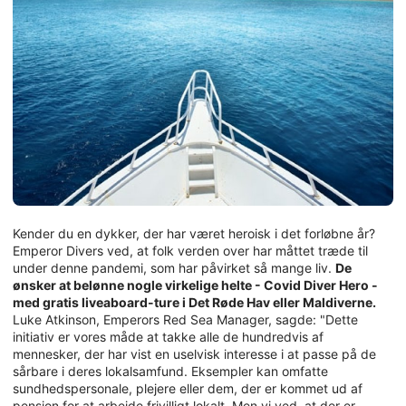
Kender du en dykker, der har været heroisk i det forløbne år?
Emperor Divers ved, at folk verden over har måttet træde til
under denne pandemi, som har påvirket så mange liv.
De
ønsker at belønne nogle virkelige helte - Covid Diver Hero -
med gratis liveaboard-ture i Det Røde Hav eller Maldiverne.
Luke Atkinson, Emperors Red Sea Manager, sagde: "Dette
initiativ er vores måde at takke alle de hundredvis af
mennesker, der har vist en uselvisk interesse i at passe på de
sårbare i deres lokalsamfund. Eksempler kan omfatte
sundhedspersonale, plejere eller dem, der er kommet ud af
pension for at arbejde frivilligt lokalt. Men vi ved, at der er