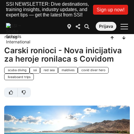
SSI NEWSLETTER: Dive destinations,
training insights, industry updates, and
Sign up now!
expert tips — get the latest from SSI!
Prijava
natrag
Carski ronioci - Nova inicijativa
za heroje ronilaca s Covidom
scuba diving
ssi
red sea
maldives
covid diver hero
liveaboard trips