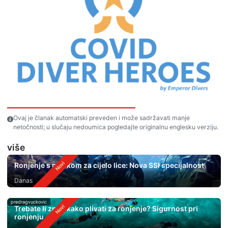
Ovaj je članak automatski preveden i može sadržavati manje
netočnosti; u slučaju nedoumica pogledajte originalnu englesku verziju.
više
Ronjenje s maskom za cijelo lice: Nova SSI specijalnost
Danas
predragvuckovic
Trebate li znati kako plivati ​​za ronjenje? Sigurnost pri
ronjenju