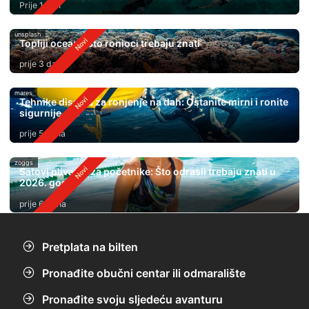
Prije 1 dan
unsplash
Topliji oceani: Što ronioci trebaju znati
prije 3 dana
mares
Tehnike disanja za ronjenje na dah: Ostanite mirni i ronite
sigurnije
prije 5 dana
zoggs
Satovi plivanja za početnike: Što odrasli trebaju znati u
2026. godini
prije 6 dana
Pretplata na bilten
Pronađite obučni centar ili odmaralište
Pronađite svoju sljedeću avanturu