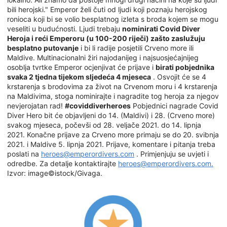
bili herojski." Emperor želi čuti od ljudi koji poznaju herojskog
ronioca koji bi se volio besplatnog izleta s broda kojem se mogu
veseliti u budućnosti. Ljudi trebaju
nominirati Covid Diver
Heroja i reći Emperoru (u 100-200 riječi) zašto zaslužuju
besplatno putovanje
i bi li radije posjetili Crveno more ili
Maldive. Multinacionalni žiri najodanijeg i najsuosjećajnijeg
osoblja tvrtke Emperor ocjenjivat će prijave i
birati pobjednika
svaka 2 tjedna tijekom sljedeća 4 mjeseca
. Osvojit će se 4
krstarenja s brodovima za život na Crvenom moru i 4 krstarenja
na Maldivima, stoga nominirajte i nagradite tog heroja za njegov
nevjerojatan rad!
#coviddiverheroes
Pobjednici nagrade Covid
Diver Hero bit će objavljeni do 14. (Maldivi) i 28. (Crveno more)
svakog mjeseca, počevši od 28. veljače 2021. do 14. lipnja
2021. Konačne prijave za Crveno more primaju se do 20. svibnja
2021. i Maldive 5. lipnja 2021. Prijave, komentare i pitanja treba
poslati na
heroes@emperordivers.com
. Primjenjuju se uvjeti i
odredbe. Za detalje kontaktirajte
heroes@emperordivers.com.
Izvor: image©istock/Givaga.