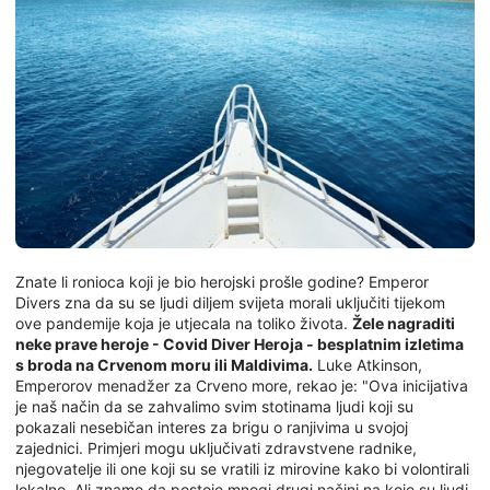
Znate li ronioca koji je bio herojski prošle godine? Emperor
Divers zna da su se ljudi diljem svijeta morali uključiti tijekom
ove pandemije koja je utjecala na toliko života.
Žele nagraditi
neke prave heroje - Covid Diver Heroja - besplatnim izletima
s broda na Crvenom moru ili Maldivima.
Luke Atkinson,
Emperorov menadžer za Crveno more, rekao je: "Ova inicijativa
je naš način da se zahvalimo svim stotinama ljudi koji su
pokazali nesebičan interes za brigu o ranjivima u svojoj
zajednici. Primjeri mogu uključivati zdravstvene radnike,
njegovatelje ili one koji su se vratili iz mirovine kako bi volontirali
lokalno. Ali znamo da postoje mnogi drugi načini na koje su ljudi