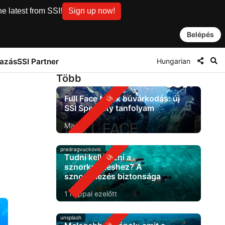
e latest from SSI!
Sign up now!
Belépés
Hungarian
tazás
SSI Partner
Több
Full Face Mask búvárkodás: új
SSI Specialty tanfolyam
Ma
predragvuckovic
Tudni kell úszni a
sznorkelezéshez? A
sznorkelezés biztonsága
1 nappal ezelőtt
unsplash