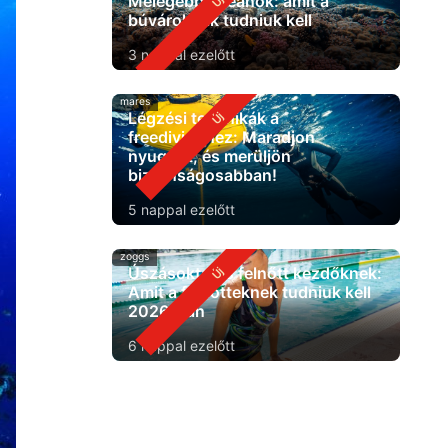
Melegebb óceánok: amit a
búvároknak tudniuk kell
3 nappal ezelőtt
mares
Légzési technikák a
freedivinghez: Maradjon
nyugodt, és merüljön
biztonságosabban!
5 nappal ezelőtt
zoggs
Úszásoktatás felnőtt kezdőknek:
Amit a felnőtteknek tudniuk kell
2026-ban
6 nappal ezelőtt