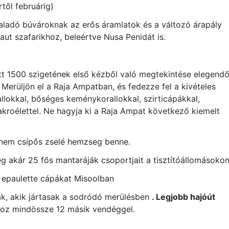
től februárig)
ladó búvároknak az erős áramlatok és a változó árapály
ut szafarikhoz, beleértve Nusa Penidát is.
t 1500 szigetének első kézből való megtekintése elegend
t. Merüljön el a Raja Ampatban, és fedezze fel a kivételes
rallokkal, bőséges keménykorallokkal, szirticápákkal,
akroélettel. Ne hagyja ki a Raja Ampat következő kiemelt
nem csípős zselé hemzseg benne.
eg akár 25 fős mantaráják csoportjait a tisztítóállomásoko
az epaulette cápákat Misoolban
, akik jártasak a sodródó merülésben
. Legjobb hajóút
hoz mindössze 12 másik vendéggel.