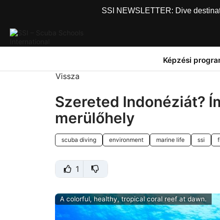
SSI NEWSLETTER: Dive destinations
Képzési progr
Vissza
Szereted Indonéziát? Í
merülőhely
scuba diving
environment
marine life
ssi
1
A colorful, healthy, tropical coral reef at dawn.