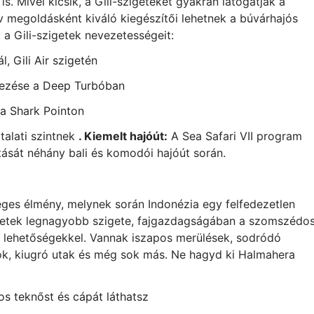
. Mivel kicsik, a Gili-szigeteket gyakran látogatják a
v megoldásként kiváló kiegészítői lehetnek a búvárhajós
 a Gili-szigetek nevezetességeit:
, Gili Air szigetén
edezése a Deep Turbóban
a Shark Pointon
alati szintnek
. Kiemelt hajóút:
A Sea Safari VII program
tását néhány bali és komodói hajóút során.
eges élmény, melynek során Indonézia egy felfedezetlen
igetek legnagyobb szigete, fajgazdagságában a szomszédo
i lehetőségekkel. Vannak iszapos merülések, sodródó
sok, kiugró utak és még sok más. Ne hagyd ki Halmahera
s teknőst és cápát láthatsz