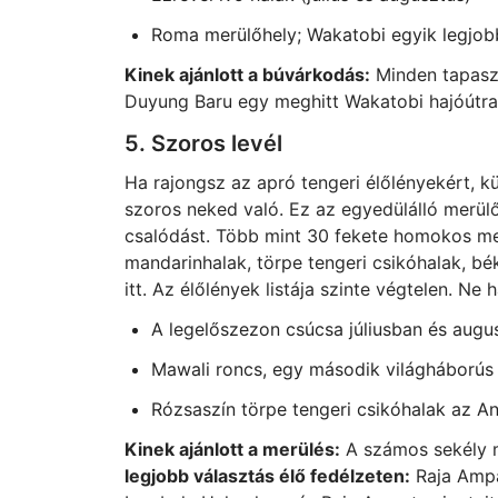
Roma merülőhely; Wakatobi egyik legjob
Kinek ajánlott a búvárkodás:
Minden tapaszt
Duyung Baru egy meghitt Wakatobi hajóútr
5. Szoros levél
Ha rajongsz az apró tengeri élőlényekért, k
szoros neked való. Ez az egyedülálló merülő
csalódást. Több mint 30 fekete homokos me
mandarinhalak, törpe tengeri csikóhalak, bé
itt. Az élőlények listája szinte végtelen. 
A legelőszezon csúcsa júliusban és augu
Mawali roncs, egy második világháborús j
Rózsaszín törpe tengeri csikóhalak az A
Kinek ajánlott a merülés:
A számos sekély 
legjobb választás élő fedélzeten:
Raja Ampa