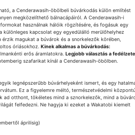
lható, a Cenderawasih-öbölbeli búvárkodás külön említést
önnyen megközelíthető bálnacápáiról. A Cenderawasih-i
formokat használnak hálóik rögzítésére, és fogásuk egy
 a különleges kapcsolat egy egyedülálló merülőhelyhez
an érzik magukat a búvárok és a snorkelezők körében,
foltos óriásokhoz.
Kinek alkalmas a búvárkodás:
almankénti erős áramlatokra.
Legjobb választás a fedélzet
temberig szafarikat kínál a Cenderawasih-öbölben.
gyik legnépszerűbb búvárhelyeként ismert, és egy hatalma
ervátum. Ez a figyelemre méltó, természetvédelmi központ
k ad otthont, tökéletes mind a sznorkelezők, mind a búvár
ilágát felfedezni. Ne hagyja ki ezeket a Wakatobi kiemelt
mbertől áprilisig)