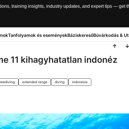
, training insights, industry updates, and expert tips — get th
amok
Tanfolyamok és események
Báziskereső
Búvárkodás & U
me 11 kihagyhatatlan indonéz
freediving
extended range
diving
indonesia