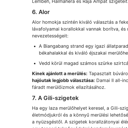
Lembeh, Halmahera és Raja Ampat szigeteit
6. Alor
Alor homokja szintén kiváló választás a fek
lávafolyamai korallokkal vannak borítva, és r
nevezetességeit:
A Biangabang strand egy igazi állatpara
békahalakkal és kiváló éjszakai merülőhe
Vedd körül magad számos szürke szirtcá
Kinek ajánlott a merülés:
Tapasztalt búváro
hajóutak legjobb választása:
Damai II all-in
fáradt merülőizmok ellazításához.
7. A Gili-szigetek
Ha egy laza merülőhelyet keresel, a Gili-sz
életmódjukról és a könnyű merülési lehetősé
a nyüzsgéstől. A szigetek korallzátonyai é