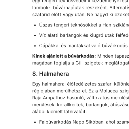
egy tengeri teknősvédelmi kezdeményezést is
lombok-i búvárhajóutak részeként. Alternatí
szafarid előtt vagy után. Ne hagyd ki ezeket
Úszás tengeri teknősökkel a Han-sziklánál
Víz alatti barlangok és kiugró utak felf
Cápákkal és mantákkal való búvárkodás 
Kinek ajánlott a búvárkodás:
Minden tapaszt
magában foglalja a Gili-szigetek meglátoga
8. Halmahera
Egy halmaherai élőfedélzetes szafari különl
régiójában merülhetsz el. Ez a Molucca-sz
Raja Ampathoz hasonló, változatos merülés
merülések, korallkertek, barlangok, átúszá
alábbi kiemelt látnivalóit:
Falbúvárkodás Napo Sikóban, ahol számo