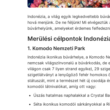
Indonézia, a világ egyik legkedveltebb búvá
hová menjünk. De ne féljünk! Mi elvégeztük 
búvárhelyünk, amelyeket érdemes felfedezni
Merülési célpontok Indonéz
1. Komodo Nemzeti Park
Indonézia ikonikus búvárhelye, a Komodo N
nemcsak világszínvonalú a búvárkodás, de e
világon csak 7 ilyen strand egyike), 29 szig
szigetlátványt a lenyűgöző fehér homokos 
státuszát, mint a természet hét új csodája
komodói látnivalókat, amíg ott vagy:
Úszás hatalmas naphalakkal a Crystal Bay
Séta ikonikus komodói sárkányokkal a R