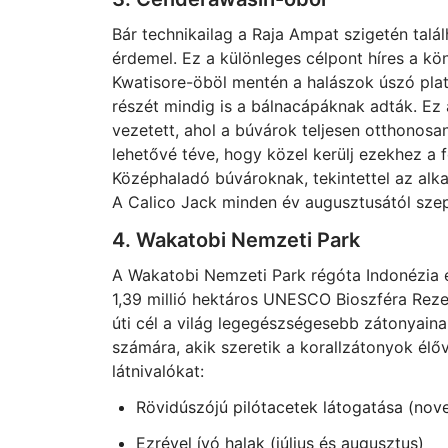
Bár technikailag a Raja Ampat szigetén talá
érdemel. Ez a különleges célpont híres a k
Kwatisore-öböl mentén a halászok úszó plat
részét mindig is a bálnacápáknak adták. Ez
vezetett, ahol a búvárok teljesen otthonos
lehetővé téve, hogy közel kerülj ezekhez a 
Középhaladó búvároknak, tekintettel az alk
A Calico Jack minden év augusztusától szep
4. Wakatobi Nemzeti Park
A Wakatobi Nemzeti Park régóta Indonézia e
1,39 millió hektáros UNESCO Bioszféra Rez
úti cél a világ legegészségesebb zátonyaina
számára, akik szeretik a korallzátonyok élőv
látnivalókat:
Rövidúszójú pilótacetek látogatása (nove
Ezrével ívó halak (július és augusztus)