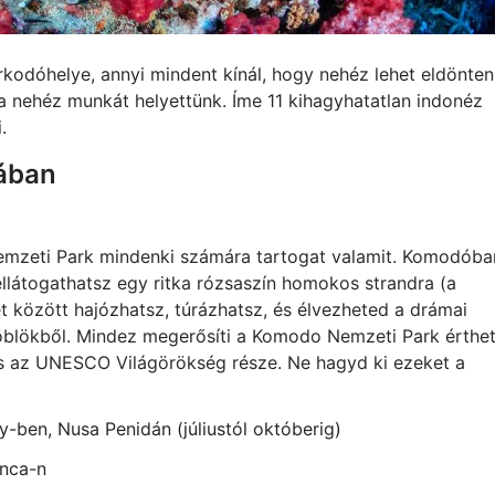
rkodóhelye, annyi mindent kínál, hogy nehéz lehet eldönteni
a nehéz munkát helyettünk. Íme 11 kihagyhatatlan indonéz
.
iában
emzeti Park mindenki számára tartogat valamit. Komodóba
llátogathatsz egy ritka rózsaszín homokos strandra (a
et között hajózhatsz, túrázhatsz, és élvezheted a drámai
öblökből. Mindez megerősíti a Komodo Nemzeti Park érthe
 és az UNESCO Világörökség része. Ne hagyd ki ezeket a
-ben, Nusa Penidán (júliustól októberig)
inca-n