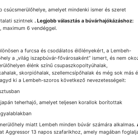
b csúcsmerülőhelye, amelyet mindenki ismer és szeret
alati szintnek
. Legjobb választás a búvárhajókázáshoz:
a, maximum 6 vendéggel.
ülönösen a furcsa és csodálatos élőlényekért, a Lembeh-
hely a „világ iszapbúvár-fővárosaként” ismert, és nem oko
rülőhelyen élénk színű csupaszkopoltyúhalak,
kahalak, skorpióhalak, szellemcsípőhalak és még sok más é
Ne hagyd ki a Lembeh-szoros következő nevezetességeit:
sztusban
apán teherhajó, amelyet teljesen korallok borítottak
ngyalablakban
merülőhely miatt Lembeh minden búvár számára alkalmas.
t Aggressor 13 napos szafarikhoz, amely magában foglalj