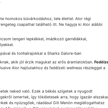
.
ete homokos búvárkodáshoz, tele élettel. Alor régi
engeteg csapathal található itt. Ne hagyja ki Alor alábbi
dicsom tengeri lepkékkel, imádkozó garnélákkal,
lyekkel.
pával és tonhalrajokkal a Sharks Galore-ban
knak, akik jól érzik magukat az erős áramlatokban.
Fedélze
clusive Alor hajóutakhoz és fedélzeti wellness részleggel a
igetek neked való. Ezek a békés szigetek a nyugodt
gekről ismertek, így tökéletesek arra, hogy igazán elszaka
lénkek és nyüzsgőek, ráadásul Gili Menón meglátogathatsz