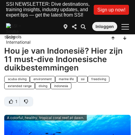
SSI NEWSLETTER: Dive destinations,
training insights, industry updates, and
Sign up now!
expert tips — get the latest from SSI!
Inloggen
terug
Hou je van Indonesië? Hier zijn
11 must-dive Indonesische
duikbestemmingen
scuba diving
environment
marine life
ssi
freediving
extended range
diving
indonesia
1
A colorful, healthy, tropical coral reef at dawn.