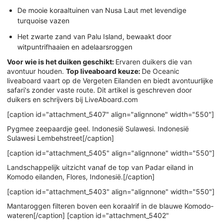
De mooie koraaltuinen van Nusa Laut met levendige
turquoise vazen
Het zwarte zand van Palu Island, bewaakt door
witpuntrifhaaien en adelaarsroggen
Voor wie is het duiken geschikt:
Ervaren duikers die van
avontuur houden.
Top liveaboard keuze:
De Oceanic
liveaboard vaart op de Vergeten Eilanden en biedt avontuurlijke
safari's zonder vaste route. Dit artikel is geschreven door
duikers en schrijvers bij LiveAboard.com
[caption id="attachment_5407" align="alignnone" width="550"]
Pygmee zeepaardje geel. Indonesië Sulawesi. Indonesië
Sulawesi Lembehstreet[/caption]
[caption id="attachment_5405" align="alignnone" width="550"]
Landschappelijk uitzicht vanaf de top van Padar eiland in
Komodo eilanden, Flores, Indonesië.[/caption]
[caption id="attachment_5403" align="alignnone" width="550"]
Mantaroggen filteren boven een koraalrif in de blauwe Komodo-
wateren[/caption] [caption id="attachment_5402"