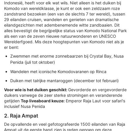
Indonesië, heeft voor elk wat wils. Niet alleen is het duiken bij
Komodo van wereldklasse, je kunt er ook een zeldzaam roze
zandstrand bezoeken (een van de slechts 7 ter wereld), tussen
29 eilanden cruisen, wandelen en genieten van dramatische
eilandgezichten met adembenemende witte zandbaaien. Dit
alles bevestigt de begrijpelijke status van Komodo National Park
als een van de zeven nieuwe natuurwonderen en UNESCO
Werelderfgoed. Mis deze hoogtepunten van Komodo niet als je
er bent:
Zwemmen met enorme zonnebaarzen bij Crystal Bay, Nusa
Penida (juli tot oktober)
Wandelen met iconische Komodovaranen op Rinca
Duiken met talrijke mantaroggen (december tot februari)
Voor wie is het duiken geschikt:
Gevorderde en vergevorderde
duikers vanwege de zeer sterke stromingen en veranderende
getijden
Top liveaboard keuze:
Emperor Raja Laut voor safari's
inclusief Nusa Penida
2. Raja Ampat
De opvallende en veel gefotografeerde 1500 eilanden van Raja
Ampat uit de eerste hand zien is reden genoeg om deze