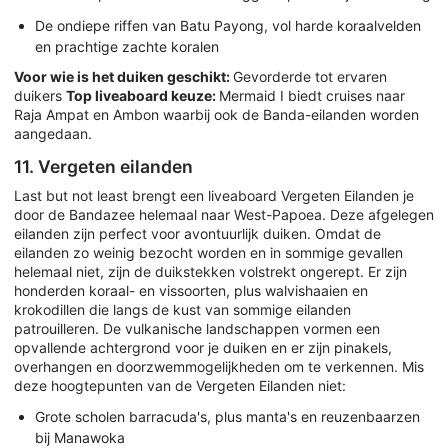
De ondiepe riffen van Batu Payong, vol harde koraalvelden
en prachtige zachte koralen
Voor wie is het duiken geschikt:
Gevorderde tot ervaren
duikers
Top liveaboard keuze:
Mermaid I biedt cruises naar
Raja Ampat en Ambon waarbij ook de Banda-eilanden worden
aangedaan.
11. Vergeten eilanden
Last but not least brengt een liveaboard Vergeten Eilanden je
door de Bandazee helemaal naar West-Papoea. Deze afgelegen
eilanden zijn perfect voor avontuurlijk duiken. Omdat de
eilanden zo weinig bezocht worden en in sommige gevallen
helemaal niet, zijn de duikstekken volstrekt ongerept. Er zijn
honderden koraal- en vissoorten, plus walvishaaien en
krokodillen die langs de kust van sommige eilanden
patrouilleren. De vulkanische landschappen vormen een
opvallende achtergrond voor je duiken en er zijn pinakels,
overhangen en doorzwemmogelijkheden om te verkennen. Mis
deze hoogtepunten van de Vergeten Eilanden niet:
Grote scholen barracuda's, plus manta's en reuzenbaarzen
bij Manawoka