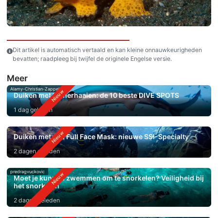
Dit artikel is automatisch vertaald en kan kleine onnauwkeurigheden
bevatten; raadpleeg bij twijfel de originele Engelse versie.
Meer
Alamy-Christian-Zappel
Duiken met hamerhaaien: de 10 beste DIVE SPOTS
1 dag geleden
Duiken met een Full Face Mask: nieuwe SSI-Specialty
2 dagen geleden
predragvuckovic
Moet je kunnen zwemmen om te snorkelen? Veiligheid bij
het snorkelen
2 dagen geleden