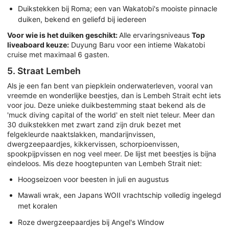
Duikstekken bij Roma; een van Wakatobi's mooiste pinnacle
duiken, bekend en geliefd bij iedereen
Voor wie is het duiken geschikt:
Alle ervaringsniveaus
Top
liveaboard keuze:
Duyung Baru voor een intieme Wakatobi
cruise met maximaal 6 gasten.
5. Straat Lembeh
Als je een fan bent van piepklein onderwaterleven, vooral van
vreemde en wonderlijke beestjes, dan is Lembeh Strait echt iets
voor jou. Deze unieke duikbestemming staat bekend als de
'muck diving capital of the world' en stelt niet teleur. Meer dan
30 duikstekken met zwart zand zijn druk bezet met
felgekleurde naaktslakken, mandarijnvissen,
dwergzeepaardjes, kikkervissen, schorpioenvissen,
spookpijpvissen en nog veel meer. De lijst met beestjes is bijna
eindeloos. Mis deze hoogtepunten van Lembeh Strait niet:
Hoogseizoen voor beesten in juli en augustus
Mawali wrak, een Japans WOII vrachtschip volledig ingelegd
met koralen
Roze dwergzeepaardjes bij Angel's Window