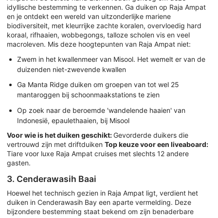
idyllische bestemming te verkennen. Ga duiken op Raja Ampat
en je ontdekt een wereld van uitzonderlijke mariene
biodiversiteit, met kleurrijke zachte koralen, overvloedig hard
koraal, rifhaaien, wobbegongs, talloze scholen vis en veel
macroleven. Mis deze hoogtepunten van Raja Ampat niet:
Zwem in het kwallenmeer van Misool. Het wemelt er van de
duizenden niet-zwevende kwallen
Ga Manta Ridge duiken om groepen van tot wel 25
mantaroggen bij schoonmaakstations te zien
Op zoek naar de beroemde 'wandelende haaien' van
Indonesië, epaulethaaien, bij Misool
Voor wie is het duiken geschikt:
Gevorderde duikers die
vertrouwd zijn met driftduiken
Top keuze voor een liveaboard:
Tiare voor luxe Raja Ampat cruises met slechts 12 andere
gasten.
3. Cenderawasih Baai
Hoewel het technisch gezien in Raja Ampat ligt, verdient het
duiken in Cenderawasih Bay een aparte vermelding. Deze
bijzondere bestemming staat bekend om zijn benaderbare