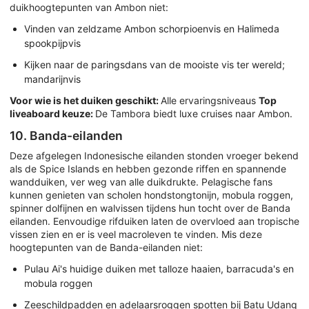
duikhoogtepunten van Ambon niet:
Vinden van zeldzame Ambon schorpioenvis en Halimeda
spookpijpvis
Kijken naar de paringsdans van de mooiste vis ter wereld;
mandarijnvis
Voor wie is het duiken geschikt:
Alle ervaringsniveaus
Top
liveaboard keuze:
De Tambora biedt luxe cruises naar Ambon.
10. Banda-eilanden
Deze afgelegen Indonesische eilanden stonden vroeger bekend
als de Spice Islands en hebben gezonde riffen en spannende
wandduiken, ver weg van alle duikdrukte. Pelagische fans
kunnen genieten van scholen hondstongtonijn, mobula roggen,
spinner dolfijnen en walvissen tijdens hun tocht over de Banda
eilanden. Eenvoudige rifduiken laten de overvloed aan tropische
vissen zien en er is veel macroleven te vinden. Mis deze
hoogtepunten van de Banda-eilanden niet:
Pulau Ai's huidige duiken met talloze haaien, barracuda's en
mobula roggen
Zeeschildpadden en adelaarsroggen spotten bij Batu Udang