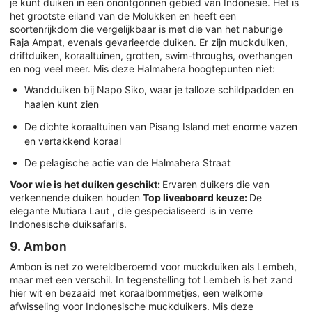
je kunt duiken in een onontgonnen gebied van Indonesië. Het is
het grootste eiland van de Molukken en heeft een
soortenrijkdom die vergelijkbaar is met die van het naburige
Raja Ampat, evenals gevarieerde duiken. Er zijn muckduiken,
driftduiken, koraaltuinen, grotten, swim-throughs, overhangen
en nog veel meer. Mis deze Halmahera hoogtepunten niet:
Wandduiken bij Napo Siko, waar je talloze schildpadden en
haaien kunt zien
De dichte koraaltuinen van Pisang Island met enorme vazen
en vertakkend koraal
De pelagische actie van de Halmahera Straat
Voor wie is het duiken geschikt:
Ervaren duikers die van
verkennende duiken houden
Top liveaboard keuze:
De
elegante Mutiara Laut , die gespecialiseerd is in verre
Indonesische duiksafari's.
9. Ambon
Ambon is net zo wereldberoemd voor muckduiken als Lembeh,
maar met een verschil. In tegenstelling tot Lembeh is het zand
hier wit en bezaaid met koraalbommetjes, een welkome
afwisseling voor Indonesische muckduikers. Mis deze