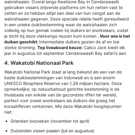
walvishaaien. Overal langs Kwatisore Bay in Cenderawasih
gebruiken vissers drijvende platforms om hun netten vast te
zetten en ze hebben altijd een deel van hun vangst aan de
walvishaaien gegeven. Deze speciale relatie heeft geresulteerd
in een unieke duikbestemming waar de walvishaaien zich
volledig op hun gemak voelen bij duikers en snorkelaars, zodat
je dicht bij deze vlekkerige reuzen kunt komen
. Voor wie is het
duiken geschikt:
Intermediate duikers gezien de af en toe
sterke stroming.
Top liveaboard keuze:
Calico Jack biedt elk
jaar in augustus tot september Cenderawasih Bay safari's aan.
4. Wakatobi Nationaal Park
Wakatobi National Park staat al lang bekend als een van de
beste duikbestemmingen van Indonesië en is een enorm
UNESCO Biosphere Reserve van 1,39 miljoen hectare. Deze
opmerkelijke, op natuurbehoud gerichte bestemming is de
thuisbasis van enkele van de gezondste riffen ter wereld,
perfect voor zowel snorkelaars als duikers die graag het
koraalrifleven verkennen. Mis deze Wakatobi hoogtepunten
niet:
Grienden bezoeken (november tot april)
Duizenden vissen paaien (juli en augustus)