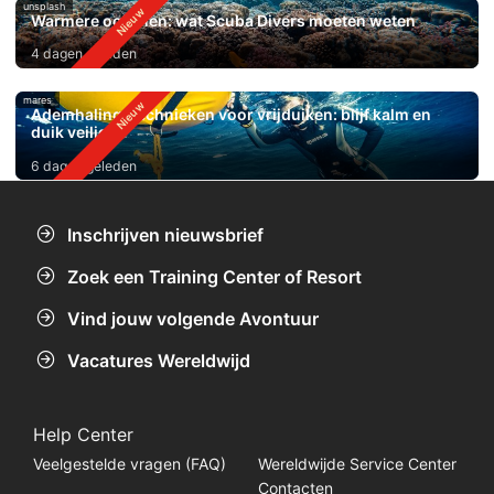
unsplash
Warmere oceanen: wat Scuba Divers moeten weten
4 dagen geleden
mares
Ademhalingstechnieken voor vrijduiken: blijf kalm en
duik veiliger
6 dagen geleden
Inschrijven nieuwsbrief
Zoek een Training Center of Resort
Vind jouw volgende Avontuur
Vacatures Wereldwijd
Help Center
Veelgestelde vragen (FAQ)
Wereldwijde Service Center
Contacten