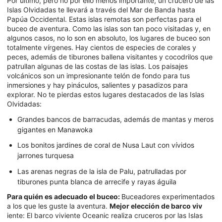
Por último, pero no por ello menos importante, un crucero de las
Islas Olvidadas te llevará a través del Mar de Banda hasta
Papúa Occidental. Estas islas remotas son perfectas para el
buceo de aventura. Como las islas son tan poco visitadas y, en
algunos casos, no lo son en absoluto, los lugares de buceo son
totalmente vírgenes. Hay cientos de especies de corales y
peces, además de tiburones ballena visitantes y cocodrilos que
patrullan algunas de las costas de las islas. Los paisajes
volcánicos son un impresionante telón de fondo para tus
inmersiones y hay pináculos, salientes y pasadizos para
explorar. No te pierdas estos lugares destacados de las Islas
Olvidadas:
Grandes bancos de barracudas, además de mantas y meros
gigantes en Manawoka
Los bonitos jardines de coral de Nusa Laut con vívidos
jarrones turquesa
Las arenas negras de la isla de Palu, patrulladas por
tiburones punta blanca de arrecife y rayas águila
Para quién es adecuado el buceo:
Buceadores experimentados
a los que les guste la aventura.
Mejor elección de barco viv
iente: El barco viviente Oceanic realiza cruceros por las Islas