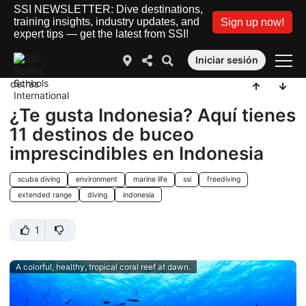
SSI NEWSLETTER: Dive destinations,
training insights, industry updates, and
Sign up now!
expert tips — get the latest from SSI!
Iniciar sesión
detrás
¿Te gusta Indonesia? Aquí tienes
11 destinos de buceo
imprescindibles en Indonesia
scuba diving
environment
marine life
ssi
freediving
extended range
diving
indonesia
1
A colorful, healthy, tropical coral reef at dawn.