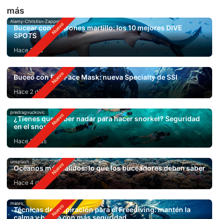
más
Alamy-Christian-Zappel
Bucear con tiburones martillo: los 10 mejores DIVE
SPOTS
Hace 1 día
Buceo con Full Face Mask: nueva Specialty de SSI
Hace 2 días
predragvuckovic
¿Tienes que saber nadar para hacer snorkel? Seguridad
en el snorkel
Hace 2 días
unsplash
Océanos más cálidos: lo que los buceadores deben saber
Hace 4 días
mares
Técnicas de respiración para el Freediving: mantén la
calma y bucea con más seguridad