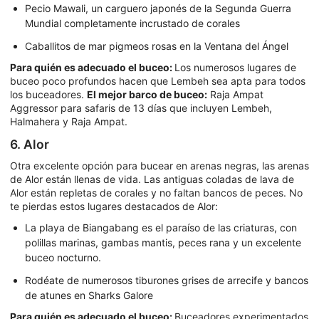
Pecio Mawali, un carguero japonés de la Segunda Guerra
Mundial completamente incrustado de corales
Caballitos de mar pigmeos rosas en la Ventana del Ángel
Para quién es adecuado el buceo:
Los numerosos lugares de
buceo poco profundos hacen que Lembeh sea apta para todos
los buceadores.
El mejor barco de buceo:
Raja Ampat
Aggressor para safaris de 13 días que incluyen Lembeh,
Halmahera y Raja Ampat.
6. Alor
Otra excelente opción para bucear en arenas negras, las arenas
de Alor están llenas de vida. Las antiguas coladas de lava de
Alor están repletas de corales y no faltan bancos de peces. No
te pierdas estos lugares destacados de Alor:
La playa de Biangabang es el paraíso de las criaturas, con
polillas marinas, gambas mantis, peces rana y un excelente
buceo nocturno.
Rodéate de numerosos tiburones grises de arrecife y bancos
de atunes en Sharks Galore
Para quién es adecuado el buceo:
Buceadores experimentados