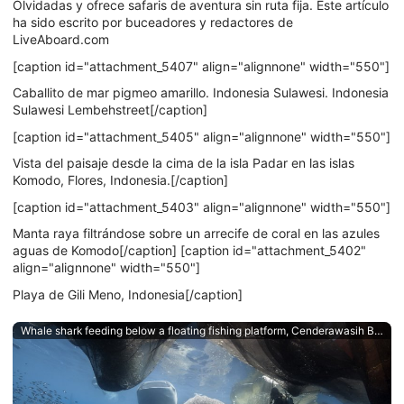
Olvidadas y ofrece safaris de aventura sin ruta fija. Este artículo
ha sido escrito por buceadores y redactores de
LiveAboard.com
[caption id="attachment_5407" align="alignnone" width="550"]
Caballito de mar pigmeo amarillo. Indonesia Sulawesi. Indonesia
Sulawesi Lembehstreet[/caption]
[caption id="attachment_5405" align="alignnone" width="550"]
Vista del paisaje desde la cima de la isla Padar en las islas
Komodo, Flores, Indonesia.[/caption]
[caption id="attachment_5403" align="alignnone" width="550"]
Manta raya filtrándose sobre un arrecife de coral en las azules
aguas de Komodo[/caption] [caption id="attachment_5402"
align="alignnone" width="550"]
Playa de Gili Meno, Indonesia[/caption]
Whale shark feeding below a floating fishing platform, Cenderawasih Bay, West Papua, an Indonesian dive destination.