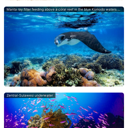
Manta ray filter feeding above a coral reef in the blue Komodo waters - an Indonesian Dive Destination
Zentral-Sulawesi underwater