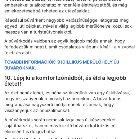
emberekkel találkozhatsz mindenféle élethelyzetből, és még
emlékezetesebbé teheted az utazásaidat.
Ráadásul búvárként nagyobb valószínűséggel látogatsz meg
egyedi úti célokat, mivel a világ legjobb merülőhelyei közül sok
messze van a turistaútvonalaktól.
A búvárkodás valóban az egyik legjobb módja annak, hogy
felfedezzük mindazt, amit csodálatos világunk kínál – a vízvonal
felett
és
alatt.
TOVÁBBI INFORMÁCIÓK: 9 IDILLIKUS MERÜLŐHELY ÚJ
BÚVÁROKNAK.
10. Lépj ki a komfortzónádból, és éld a legjobb
életet!
Az élet nehéz lehet, és néha szükségünk van egy új kihívásra,
hogy visszanyerjük a mosolyt az arcunkon. A búvárkodás
megtanulása nagyszerű módja ennek, és annak, hogy
visszanyerjük az önbizalmunkat.
A búvárkodás során nemcsak izgalmas új készségeket
sajátíthatsz el, hanem más kezdő búvárokkal közös cél
eléréséért is dolgozhatsz.