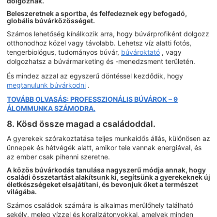
dolgoznak.
Beleszeretnek a sportba, és felfedeznek egy befogadó,
globális búvárközösséget.
Számos lehetőség kínálkozik arra, hogy búvárprofiként dolgozz
otthonodhoz közel vagy távolabb. Lehetsz víz alatti fotós,
tengerbiológus, tudományos búvár,
búvároktató
, vagy
dolgozhatsz a búvármarketing és -menedzsment területén.
És mindez azzal az egyszerű döntéssel kezdődik, hogy
megtanulunk búvárkodni
.
TOVÁBB OLVASÁS: PROFESSZIONÁLIS BÚVÁROK – 9
ÁLOMMUNKA SZÁMODRA.
8. Kösd össze magad a családoddal.
A gyerekek szórakoztatása teljes munkaidős állás, különösen az
ünnepek és hétvégék alatt, amikor tele vannak energiával, és
az ember csak pihenni szeretne.
A közös búvárkodás tanulása nagyszerű módja annak, hogy
családi összetartást alakítsunk ki, segítsünk a gyerekeknek új
életkészségeket elsajátítani, és bevonjuk őket a természet
világába.
Számos családok számára is alkalmas merülőhely található
sekély, meleg vízzel és korallzátonyokkal, amelyek minden