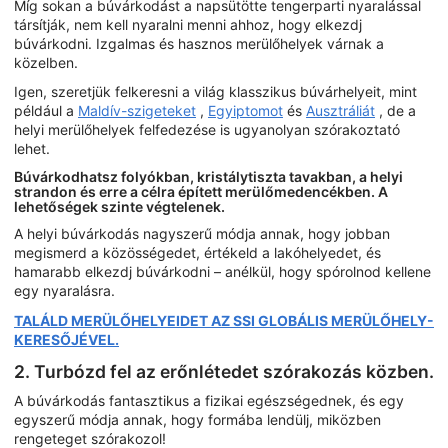
Míg sokan a búvárkodást a napsütötte tengerparti nyaralással
társítják, nem kell nyaralni menni ahhoz, hogy elkezdj
búvárkodni. Izgalmas és hasznos merülőhelyek várnak a
közelben.
Igen, szeretjük felkeresni a világ klasszikus búvárhelyeit, mint
például a
Maldív-szigeteket
,
Egyiptomot
és
Ausztráliát
, de a
helyi merülőhelyek felfedezése is ugyanolyan szórakoztató
lehet.
Búvárkodhatsz folyókban, kristálytiszta tavakban, a helyi
strandon és erre a célra épített merülőmedencékben. A
lehetőségek szinte végtelenek.
A helyi búvárkodás nagyszerű módja annak, hogy jobban
megismerd a közösségedet, értékeld a lakóhelyedet, és
hamarabb elkezdj búvárkodni – anélkül, hogy spórolnod kellene
egy nyaralásra.
TALÁLD MERÜLŐHELYEIDET AZ SSI GLOBÁLIS MERÜLŐHELY-
KERESŐJÉVEL.
2. Turbózd fel az erőnlétedet szórakozás közben.
A búvárkodás fantasztikus a fizikai egészségednek, és egy
egyszerű módja annak, hogy formába lendülj, miközben
rengeteget szórakozol!