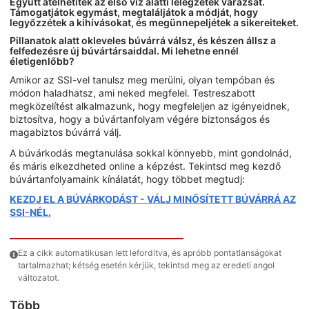
Együtt átélhetitek az első víz alatti lélegzetek varázsát.
Támogatjátok egymást, megtaláljátok a módját, hogy
legyőzzétek a kihívásokat, és megünnepeljétek a sikereiteket.
Pillanatok alatt okleveles búvárrá válsz, és készen állsz a
felfedezésre új búvártársaiddal. Mi lehetne ennél
életigenlőbb?
Amikor az SSI-vel tanulsz meg merülni, olyan tempóban és
módon haladhatsz, ami neked megfelel. Testreszabott
megközelítést alkalmazunk, hogy megfeleljen az igényeidnek,
biztosítva, hogy a búvártanfolyam végére biztonságos és
magabiztos búvárrá válj.
A búvárkodás megtanulása sokkal könnyebb, mint gondolnád,
és máris elkezdheted online a képzést. Tekintsd meg kezdő
búvártanfolyamaink kínálatát, hogy többet megtudj:
KEZDJ EL A BÚVÁRKODÁST - VÁLJ MINŐSÍTETT BÚVÁRRÁ AZ
SSI-NÉL.
Ez a cikk automatikusan lett lefordítva, és apróbb pontatlanságokat
tartalmazhat; kétség esetén kérjük, tekintsd meg az eredeti angol
változatot.
Több