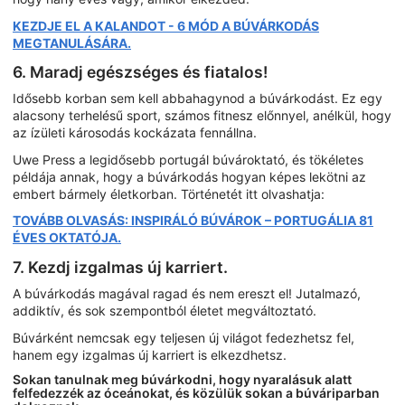
KEZDJE EL A KALANDOT - 6 MÓD A BÚVÁRKODÁS
MEGTANULÁSÁRA.
6. Maradj egészséges és fiatalos!
Idősebb korban sem kell abbahagynod a búvárkodást. Ez egy
alacsony terhelésű sport, számos fitnesz előnnyel, anélkül, hogy
az ízületi károsodás kockázata fennállna.
Uwe Press a legidősebb portugál búvároktató, és tökéletes
példája annak, hogy a búvárkodás hogyan képes lekötni az
embert bármely életkorban. Történetét itt olvashatja:
TOVÁBB OLVASÁS: INSPIRÁLÓ BÚVÁROK – PORTUGÁLIA 81
ÉVES OKTATÓJA.
7. Kezdj izgalmas új karriert.
A búvárkodás magával ragad és nem ereszt el! Jutalmazó,
addiktív, és sok szempontból életet megváltoztató.
Búvárként nemcsak egy teljesen új világot fedezhetsz fel,
hanem egy izgalmas új karriert is elkezdhetsz.
Sokan tanulnak meg búvárkodni, hogy nyaralásuk alatt
felfedezzék az óceánokat, és közülük sokan a búváriparban