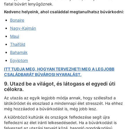
fiatal búvárt lenyűgöznek.
Kedvenc helyeink, ahol családdal megtanulhatsz búvárkodni:
Bonaire
Nagy-Kajmán
Maui
Thaiföld
Bahamák
Egyiptom
ITT TUDJA MEG, HOGYAN TERVEZHETI MEG A LEGJOBB
CSALÁDBARÁT BÚVÁROSI NYARALÁST.
9. Utazd be a világot, és látogass el egyedi úti
célokra.
Az utazás az egyik legjobb módja annak, hogy szélesítsd a
látókörödet és eloszlasd a mindennapi élet stresszét. Ha ehhez
még hozzáadod a búvárkodást is, még jobb lesz.
A különböző kultúrák és országok felfedezése segít újra
felfedezni az élet iránti lelkesedésedet. Ha a búvárkodást is
felveszed az utazási terveid közé, hasonló gondolkodású