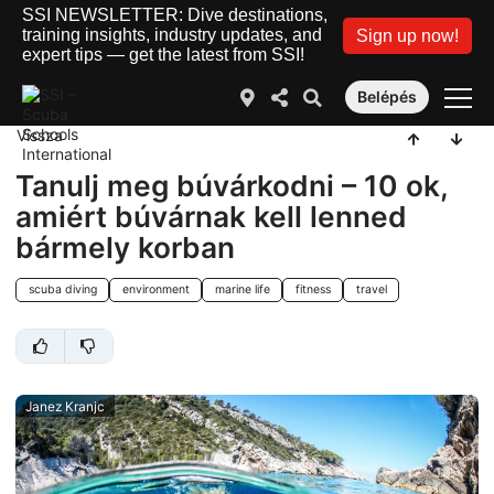
SSI NEWSLETTER: Dive destinations,
training insights, industry updates, and
Sign up now!
expert tips — get the latest from SSI!
Belépés
Vissza
Tanulj meg búvárkodni – 10 ok,
amiért búvárnak kell lenned
bármely korban
scuba diving
environment
marine life
fitness
travel
Janez Kranjc