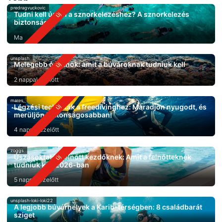
predragvuckovic
Tudni kell úszni a sznorkelezéshez? A sznorkelezés
biztonsága
Ma
unsplash
Melegebb óceánok: amit a búvároknak tudniuk kell
2 nappal ezelőtt
mares
Légzési technikák a freedivinghez: Maradjon nyugodt, és
merüljön biztonságosabban!
4 nappal ezelőtt
zoggs
Úszásoktatás felnőtt kezdőknek: Amit a felnőtteknek
tudniuk kell 2026-ban
5 nappal ezelőtt
unsplash-loki-loki22
A legjobb búvárhelyek a Karib-térségben: 8 családbarát
sziget