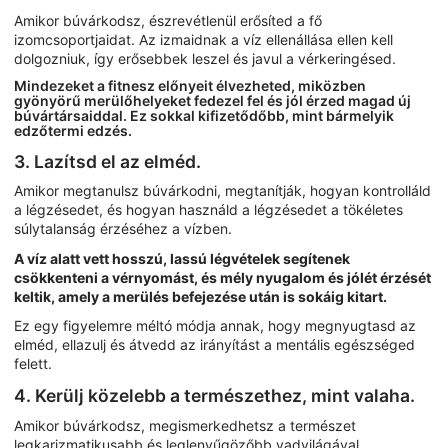
Amikor búvárkodsz, észrevétlenül erősíted a fő
izomcsoportjaidat. Az izmaidnak a víz ellenállása ellen kell
dolgozniuk, így erősebbek leszel és javul a vérkeringésed.
Mindezeket a fitnesz előnyeit élvezheted, miközben
gyönyörű merülőhelyeket fedezel fel és jól érzed magad új
búvártársaiddal. Ez sokkal kifizetődőbb, mint bármelyik
edzőtermi edzés.
3. Lazítsd el az elméd.
Amikor megtanulsz búvárkodni, megtanítják, hogyan kontrolláld
a légzésedet, és hogyan használd a légzésedet a tökéletes
súlytalanság érzéséhez a vízben.
A víz alatt vett hosszú, lassú légvételek segítenek
csökkenteni a vérnyomást, és mély nyugalom és jólét érzését
keltik, amely a merülés befejezése után is sokáig kitart.
Ez egy figyelemre méltó módja annak, hogy megnyugtasd az
elméd, ellazulj és átvedd az irányítást a mentális egészséged
felett.
4. Kerülj közelebb a természethez, mint valaha.
Amikor búvárkodsz, megismerkedhetsz a természet
legkarizmatikusabb és leglenyűgözőbb vadvilágával.