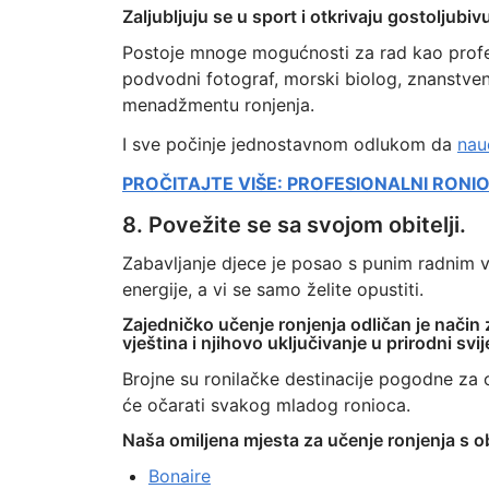
Zaljubljuju se u sport i otkrivaju gostoljubi
Postoje mnoge mogućnosti za rad kao profesi
podvodni fotograf, morski biolog, znanstven
menadžmentu ronjenja.
I sve počinje jednostavnom odlukom da
nauč
PROČITAJTE VIŠE: PROFESIONALNI RONIOC
8. Povežite se sa svojom obitelji.
Zabavljanje djece je posao s punim radnim 
energije, a vi se samo želite opustiti.
Zajedničko učenje ronjenja odličan je način 
vještina i njihovo uključivanje u prirodni svij
Brojne su ronilačke destinacije pogodne za o
će očarati svakog mladog ronioca.
Naša omiljena mjesta za učenje ronjenja s obi
Bonaire