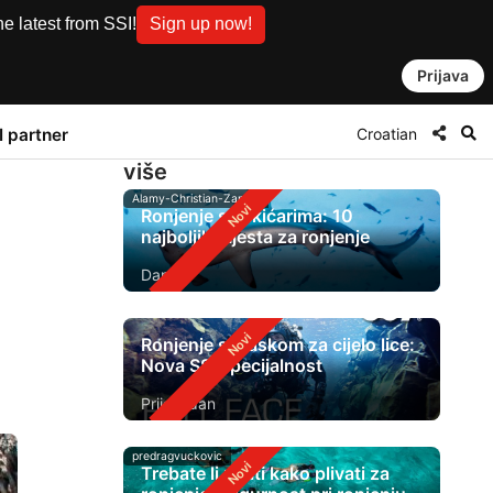
e latest from SSI!
Sign up now!
Prijava
Croatian
I partner
više
Alamy-Christian-Zappel
Ronjenje s čekićarima: 10
najboljih mjesta za ronjenje
Danas
Ronjenje s maskom za cijelo lice:
Nova SSI specijalnost
Prije 1 dan
predragvuckovic
Trebate li znati kako plivati ​​za