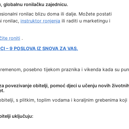
vu, globalnu ronilačku zajednicu.
onalni ronilac blizu doma ili dalje. Možete postati
i ronilac,
instruktor ronjenja
ili raditi u marketingu i
ite roniti
.
I – 9 POSLOVA IZ SNOVA ZA VAS.
vremenom, posebno tijekom praznika i vikenda kada su pun
za povezivanje obitelji, pomoć djeci u učenju novih životni
et.
bitelji, s plitkim, toplim vodama i koraljnim grebenima koji
telji uključuju: