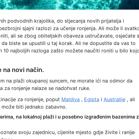
ih podvodnih krajolika, do stjecanja novih prijatelja i
zbrojni sjajni razlozi za učenje ronjenja. Ali može li svatk
oniti, ali se zbog obiteljskih obaveza ustručavate, osjećate 
da biste se upustili u taj korak. Ali ne dopustite da vas to
h 10 najboljih razloga zašto možete naučiti roniti u bilo kojo
 na novi način.
om na plaži okupanoj suncem, ne morate ići na odmor da
sta za ronjenje nalaze se nadohvat ruke.
tinacije za ronjenje, poput
Maldiva
,
Egipta
i
Australije
, ali
je može biti jednako zabavno.
ezerima, na lokalnoj plaži i u posebno izgrađenim bazenima 
oznate svoju zajednicu, cijenite mjesto gdje živite i ranije