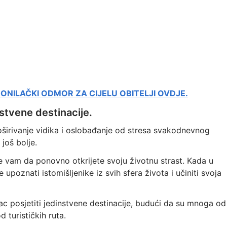
ONILAČKI ODMOR ZA CIJELU OBITELJI OVDJE.
nstvene destinacije.
roširivanje vidika i oslobađanje od stresa svakodnevnog
još bolje.
že vam da ponovno otkrijete svoju životnu strast. Kada u
poznati istomišljenike iz svih sfera života i učiniti svoja
lac posjetiti jedinstvene destinacije, budući da su mnoga od
d turističkih ruta.