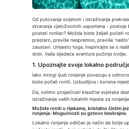
Od putovanja svijetom i istraživanja prekrasn
stvaranja cjeloživotnih uspomena - postoje be
postati ronilac? Možda biste željeli početi r
prestaro, previše nespremno, previše 'nešto' 
zaustavi. Umjesto toga, inspirirajte se s naši
dobi. Vaša sljedeća avantura počinje ovdje.
1. Upoznajte svoje lokalno područje
Iako mnogi ljudi ronjenje povezuju s odmor
biste počeli roniti. Uzbudljiva i korisna mje
Da, volimo posjećivati klasične svjetske des
istraživanje vaših lokalnih mjesta za ronjen
Možete roniti u rijekama, kristalno čistim j
ronjenje. Mogućnosti su gotovo beskrajne.
Lokalno ronjenje odličan je način da bolje up