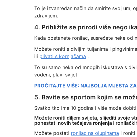
To je izvanredan način da smirite svoj um, 
zdravljem.
4. Približite se prirodi više nego ika
Kada postanete ronilac, susrećete neke od najk
Možete roniti s divljim tuljanima i pingvinim
ili
plivati s kornjačama
.
To su samo neka od mnogih iskustava s divlj
vodeni, plavi svijet.
PROČITAJTE VIŠE: NAJBOLJA MJESTA ZA 
5. Bavite se sportom kojim se možet
Svatko tko ima 10 godina i više može dobit
Možete roniti diljem svijeta, slijediti svoje 
ponestati novih tečajeva ronjenja i ronilački
Možete postati
ronilac na olupinama
i ronit