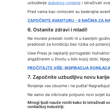
uzbuđenje
dubokog ronjenja
i istraživati o
Pred vama kao roniocem su beskrajne avantu
ZAPOČNITE AVANTURU - 6 NAČINA ZA N
6. Ostanite zdravi i mladi!
Ne morate prestati roniti ni u kasnijim godi
prednosti za kondiciju bez rizika od potenc
Uwe Press je najstariji portugalski instrukto
angažiranim u životu u bilo kojoj dobi. Njeg
PROČITAJTE VIŠE: INSPIRACIJA RONILAC
7. Započnite uzbudljivu novu karije
Ronjenje vas obuzme i ne pušta! Nagrađujuće
Ne samo da otkrivate potpuno novi svijet kao
Mnogi ljudi nauče roniti kako bi istraživali 
ronilačkoj industriji.