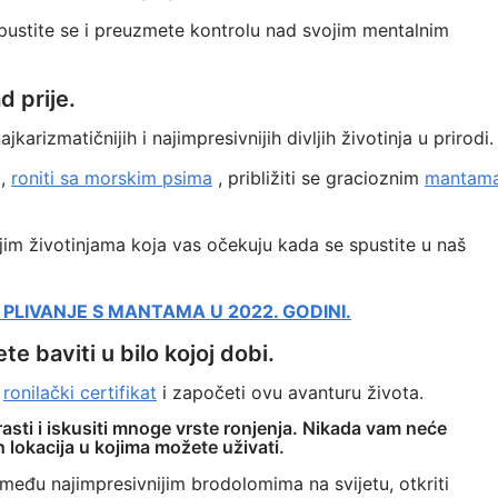
opustite se i preuzmete kontrolu nad svojim mentalnim
d prije.
arizmatičnijih i najimpresivnijih divljih životinja u prirodi.
a,
roniti sa morskim psima
, približiti se gracioznim
mantam
im životinjama koja vas očekuju kada se spustite u naš
PLIVANJE S MANTAMA U 2022. GODINI.
e baviti u bilo kojoj dobi.
i
ronilački certifikat
i započeti ovu avanturu života.
strasti i iskusiti mnoge vrste ronjenja. Nikada vam neće
h lokacija u kojima možete uživati.
i među najimpresivnijim brodolomima na svijetu, otkriti