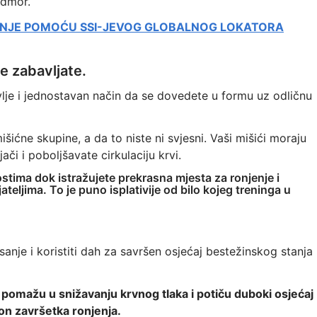
odmor.
ENJE POMOĆU SSI-JEVOG GLOBALNOG LOKATORA
se zabavljate.
vlje i jednostavan način da se dovedete u formu uz odličnu
ićne skupine, a da to niste ni svjesni. Vaši mišići moraju
ači i poboljšavate cirkulaciju krvi.
tima dok istražujete prekrasna mjesta za ronjenje i
ateljima. To je puno isplativije od bilo kojeg treninga u
isanje i koristiti dah za savršen osjećaj bestežinskog stanja
 pomažu u snižavanju krvnog tlaka i potiču duboki osjećaj
kon završetka ronjenja.