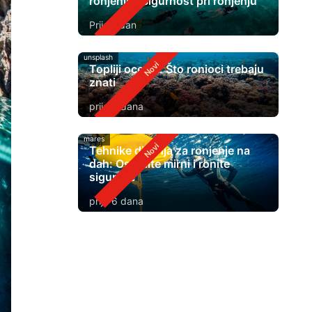
ronjenje? Sigurnost pri ronjenju
Prije 1 dan
unsplash
Topliji oceani: Što ronioci trebaju
znati
prije 4 dana
mares
Tehnike disanja za ronjenje na
dah: Ostanite mirni i ronite
sigurnije
prije 6 dana