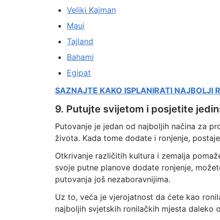
Veliki Kajman
Maui
Tajland
Bahami
Egipat
SAZNAJTE KAKO ISPLANIRATI NAJBOLJI R
9. Putujte svijetom i posjetite jedi
Putovanje je jedan od najboljih načina za p
života. Kada tome dodate i ronjenje, postaje 
Otkrivanje različitih kultura i zemalja poma
svoje putne planove dodate ronjenje, možete u
putovanja još nezaboravnijima.
Uz to, veća je vjerojatnost da ćete kao roni
najboljih svjetskih ronilačkih mjesta daleko o