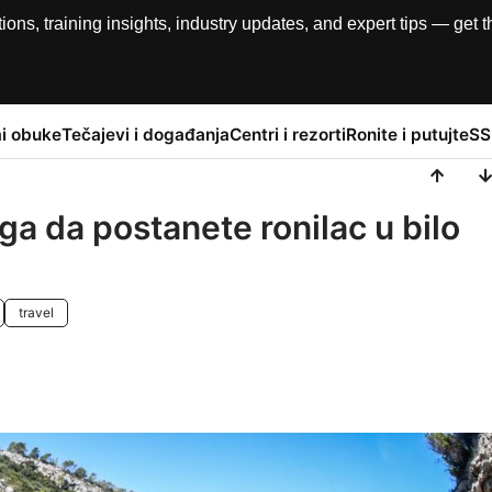
, training insights, industry updates, and expert tips — get th
i obuke
Tečajevi i događanja
Centri i rezorti
Ronite i putujte
SS
oga da postanete ronilac u bilo
travel