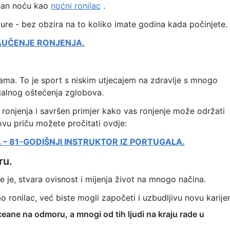
cean noću kao
noćni ronilac
.
re - bez obzira na to koliko imate godina kada počinjete.
AUČENJE RONJENJA.
nama. To je sport s niskim utjecajem na zdravlje s mnogo
ijalnog oštećenja zglobova.
r ronjenja i savršen primjer kako vas ronjenje može održati
ovu priču možete pročitati ovdje:
A – 81-GODIŠNJI INSTRUKTOR IZ PORTUGALA.
ru.
 je, stvara ovisnost i mijenja život na mnogo načina.
 ronilac, već biste mogli započeti i uzbudljivu novu karijer
oceane na odmoru, a mnogi od tih ljudi na kraju rade u