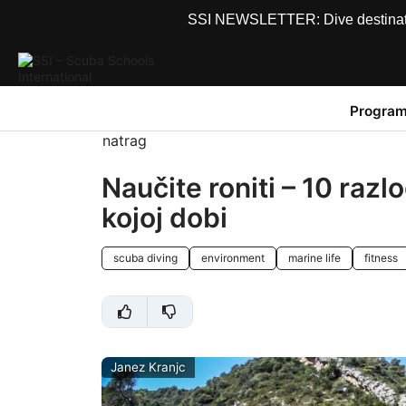
SSI NEWSLETTER: Dive destinations
Program
natrag
Naučite roniti – 10 razl
kojoj dobi
scuba diving
environment
marine life
fitness
Janez Kranjc