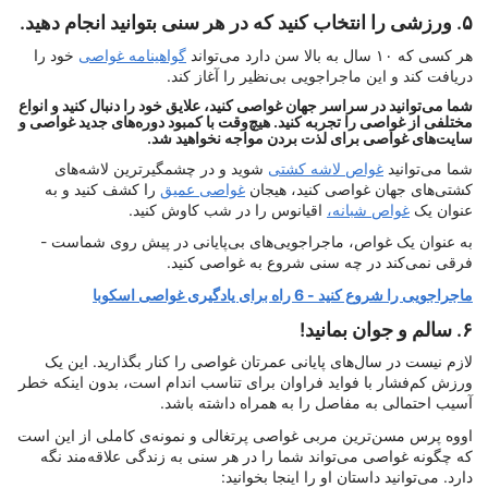
۵. ورزشی را انتخاب کنید که در هر سنی بتوانید انجام دهید.
هر کسی که ۱۰ سال به بالا سن دارد می‌تواند
گواهینامه غواصی
خود را
دریافت کند و این ماجراجویی بی‌نظیر را آغاز کند.
شما می‌توانید در سراسر جهان غواصی کنید، علایق خود را دنبال کنید و انواع
مختلفی از غواصی را تجربه کنید. هیچ‌وقت با کمبود دوره‌های جدید غواصی و
سایت‌های غواصی برای لذت بردن مواجه نخواهید شد.
شما می‌توانید
غواص لاشه کشتی
شوید و در چشمگیرترین لاشه‌های
کشتی‌های جهان غواصی کنید، هیجان
غواصی عمیق
را کشف کنید و به
عنوان یک
غواص شبانه،
اقیانوس را در شب کاوش کنید.
به عنوان یک غواص، ماجراجویی‌های بی‌پایانی در پیش روی شماست -
فرقی نمی‌کند در چه سنی شروع به غواصی کنید.
ماجراجویی را شروع کنید - 6 راه برای یادگیری غواصی اسکوبا
۶. سالم و جوان بمانید!
لازم نیست در سال‌های پایانی عمرتان غواصی را کنار بگذارید. این یک
ورزش کم‌فشار با فواید فراوان برای تناسب اندام است، بدون اینکه خطر
آسیب احتمالی به مفاصل را به همراه داشته باشد.
اووه پرس مسن‌ترین مربی غواصی پرتغالی و نمونه‌ی کاملی از این است
که چگونه غواصی می‌تواند شما را در هر سنی به زندگی علاقه‌مند نگه
دارد. می‌توانید داستان او را اینجا بخوانید: