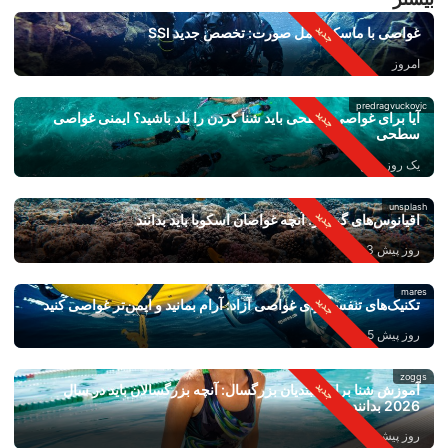
غواصی با ماسک کامل صورت: تخصص جدید SSI
امروز
predragvuckovic
آیا برای غواصی سطحی باید شنا کردن را بلد باشید؟ ایمنی غواصی
سطحی
یک روز پیش
unsplash
اقیانوس‌های گرم‌تر: آنچه غواصان اسکوبا باید بدانند
روز پیش 3
mares
تکنیک‌های تنفس برای غواصی آزاد: آرام بمانید و ایمن‌تر غواصی کنید
روز پیش 5
zoggs
آموزش شنا برای مبتدیان بزرگسال: آنچه بزرگسالان باید در سال
2026 بدانند
روز پیش 6