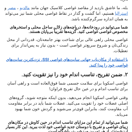
بله، ما عاشق بازدید از مقاصد غواصی کلاسیک جهان مانند
مالدیو
،
مصر
و
استرالیا
هستیم، اما گشت و گذار در نقاط غواصی محلی شما نیز می‌تواند
به همان اندازه سرگرم‌کننده باشد.
شما می‌توانید در رودخانه‌ها، دریاچه‌های زلال، ساحل محلی و استخرهای
مخصوص غواصی غواصی کنید. گزینه‌ها تقریباً بی‌پایان هستند.
غواصی محلی راهی عالی برای شناخت بهتر جامعه‌تان، قدردانی از محل
زندگی‌تان و شروع سریع‌تر غواصی است - بدون نیاز به پس‌انداز برای
تعطیلات.
با استفاده از مکان‌یاب جهانی سایت‌های غواصی SSI، نزدیکترین سایت‌های
غواصی خود را پیدا کنید.
۲. ضمن تفریح، تناسب اندام خود را نیز تقویت کنید.
غواصی اسکوبا برای سلامت جسمی شما فوق‌العاده است و راهی آسان
برای تناسب اندام و در عین حال تفریح فراوان!
وقتی غواصی اسکوبا انجام می‌دهید، بدون اینکه متوجه شوید، گروه‌های
اصلی عضلات خود را تقویت می‌کنید. عضلات شما باید در برابر مقاومت
آب مقاومت کنند، بنابراین قوی‌تر می‌شوید و گردش خون شما بهبود
می‌یابد.
شما می‌توانید از تمام این مزایای تناسب اندام در حین کاوش در مکان‌های
زیبای غواصی و تفریح با دوستان جدید غواصی خود لذت ببرید. این کار بسیار
ارزشمندتر از هر تمرین ورزشی در باشگاه است.