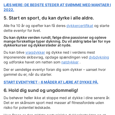
LÆS MERE: DE BEDSTE STEDER AT SVØMME MED MANTAER I
2022.
5. Start en sport, du kan dyrke i alle aldre.
Alle fra 10 år og opefter kan få deres
dykkercertifikat
og starte
dette eventyr for livet.
Du kan dykke verden rundt, følge dine passioner og opleve
mange forskellige typer dykning. Du vil aldrig løbe tør for nye
dykkerkurser og dykkersteder at nyde.
Du kan blive
vragdykker
og dykke ned i verdens mest
imponerende skibsvrag, opdage spændingen ved
dybdykning
og udforske havet om natten som
natdykker
.
Der er uendelige eventyr foran dig som dykker – uanset hvor
gammel du er, når du starter.
START EVENTYRET - 6 MÅDER AT LÆRE AT DYKKE PÅ.
6. Hold dig sund og ungdommelig!
Du behøver heller ikke at stoppe med at dykke i dine senere år.
Det er en skånsom sport med masser af fitnessfordele uden
risiko for potentiel ledskade.