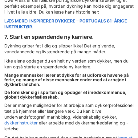
Uwe Press er den ældste portugisiske dykkerinstruktør og et
perfekt eksempel på, hvordan dykning kan holde dig engageret
i livet i alle aldre. Du kan læse hans historie her:
LÆS MERE: INSPIRERER DYKKERE – PORTUGALS 81-ÅRIGE
INSTRUKTØR.
7. Start en spændende ny karriere.
Dykning griber fat i dig og slipper ikke! Det er givende,
vanedannende og livsændrende på mange måder.
Ikke alene opdager du en helt ny verden som dykker, men du
kan også starte en spændende ny karriere.
Mange mennesker lærer at dykke for at udforske havene på
ferie, og mange af disse mennesker ender med at arbejde i
dykkerbranchen.
De forelsker sig i sporten og opdager et imødekommende,
globalt dykkerfællesskab.
Der er mange muligheder for at arbejde som dykkerprofessionel
tæt på hjemmet eller længere væk. Du kan blive
undervandsfotograf, marinbiolog, videnskabelig dykker,
dykkerinstruktør
eller arbejde med dykkermarkedsføring og -
ledelse.
Og det hele begynder med den simple beslutning om at
lære at