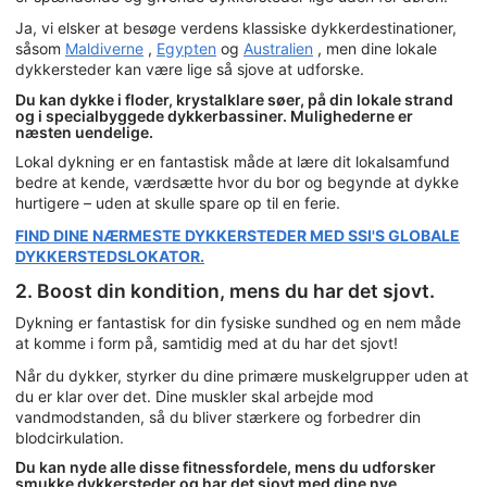
Ja, vi elsker at besøge verdens klassiske dykkerdestinationer,
såsom
Maldiverne
,
Egypten
og
Australien
, men dine lokale
dykkersteder kan være lige så sjove at udforske.
Du kan dykke i floder, krystalklare søer, på din lokale strand
og i specialbyggede dykkerbassiner. Mulighederne er
næsten uendelige.
Lokal dykning er en fantastisk måde at lære dit lokalsamfund
bedre at kende, værdsætte hvor du bor og begynde at dykke
hurtigere – uden at skulle spare op til en ferie.
FIND DINE NÆRMESTE DYKKERSTEDER MED SSI'S GLOBALE
DYKKERSTEDSLOKATOR.
2. Boost din kondition, mens du har det sjovt.
Dykning er fantastisk for din fysiske sundhed og en nem måde
at komme i form på, samtidig med at du har det sjovt!
Når du dykker, styrker du dine primære muskelgrupper uden at
du er klar over det. Dine muskler skal arbejde mod
vandmodstanden, så du bliver stærkere og forbedrer din
blodcirkulation.
Du kan nyde alle disse fitnessfordele, mens du udforsker
smukke dykkersteder og har det sjovt med dine nye