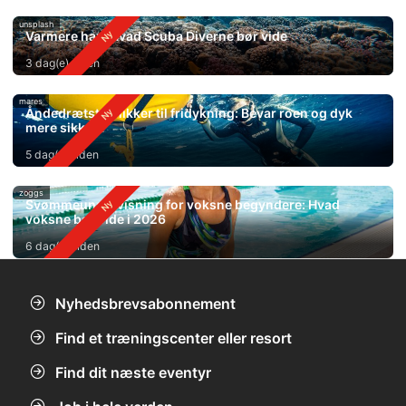
unsplash
Varmere hav: Hvad Scuba Diverne bør vide
3 dag(e) siden
mares
Åndedrætsteknikker til fridykning: Bevar roen og dyk
mere sikkert
5 dag(e) siden
zoggs
Svømmeundervisning for voksne begyndere: Hvad
voksne bør vide i 2026
6 dag(e) siden
Nyhedsbrevsabonnement
Find et træningscenter eller resort
Find dit næste eventyr