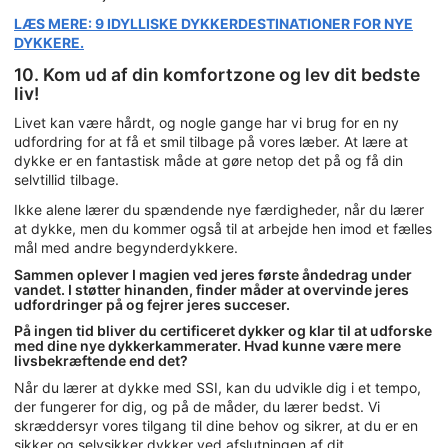
LÆS MERE: 9 IDYLLISKE DYKKERDESTINATIONER FOR NYE
DYKKERE.
10. Kom ud af din komfortzone og lev dit bedste
liv!
Livet kan være hårdt, og nogle gange har vi brug for en ny
udfordring for at få et smil tilbage på vores læber. At lære at
dykke er en fantastisk måde at gøre netop det på og få din
selvtillid tilbage.
Ikke alene lærer du spændende nye færdigheder, når du lærer
at dykke, men du kommer også til at arbejde hen imod et fælles
mål med andre begynderdykkere.
Sammen oplever I magien ved jeres første åndedrag under
vandet. I støtter hinanden, finder måder at overvinde jeres
udfordringer på og fejrer jeres succeser.
På ingen tid bliver du certificeret dykker og klar til at udforske
med dine nye dykkerkammerater. Hvad kunne være mere
livsbekræftende end det?
Når du lærer at dykke med SSI, kan du udvikle dig i et tempo,
der fungerer for dig, og på de måder, du lærer bedst. Vi
skræddersyr vores tilgang til dine behov og sikrer, at du er en
sikker og selvsikker dykker ved afslutningen af dit