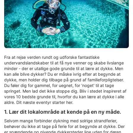
Fra at rejse verden rundt og udforske fantastiske
undervandslandskaber til at få nye venner og skabe livslange
minder - der er utallige gode grunde til at lære at dykke. Men
kan alle blive dykker? Du er måske ivrig efter at begynde at
dykke, men holder dig tilbage på grund af familieforpligtelser.
Du føler dig for gammel, for uegnet, for 'noget' til at tage
springet. Men lad det ikke stoppe dig. Bliv i stedet inspireret af
vores 10 bedste grunde til, hvorfor du kan lære at dykke i alle
aldre. Dit næste eventyr starter her.
1. Lær dit lokalområde at kende på en ny måde.
Selvom mange forbinder dykning med solrige strandferier,
behøver du ikke at tage på ferie for at begynde at dykke. Der
er spændende og givende dykkersteder lige uden for døren.