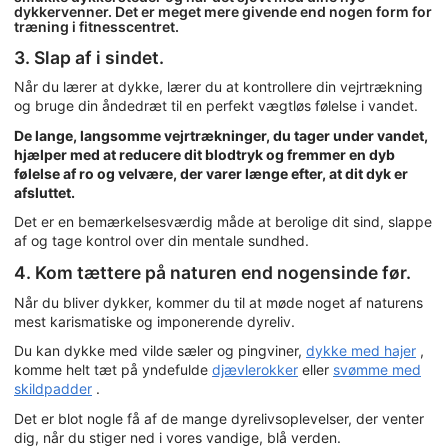
dykkervenner. Det er meget mere givende end nogen form for
træning i fitnesscentret.
3. Slap af i sindet.
Når du lærer at dykke, lærer du at kontrollere din vejrtrækning
og bruge din åndedræt til en perfekt vægtløs følelse i vandet.
De lange, langsomme vejrtrækninger, du tager under vandet,
hjælper med at reducere dit blodtryk og fremmer en dyb
følelse af ro og velvære, der varer længe efter, at dit dyk er
afsluttet.
Det er en bemærkelsesværdig måde at berolige dit sind, slappe
af og tage kontrol over din mentale sundhed.
4. Kom tættere på naturen end nogensinde før.
Når du bliver dykker, kommer du til at møde noget af naturens
mest karismatiske og imponerende dyreliv.
Du kan dykke med vilde sæler og pingviner,
dykke med hajer
,
komme helt tæt på yndefulde
djævlerokker
eller
svømme med
skildpadder
.
Det er blot nogle få af de mange dyrelivsoplevelser, der venter
dig, når du stiger ned i vores vandige, blå verden.