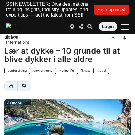
SSI NEWSLETTER: Dive destinations,
training insights, industry updates, and
Sign up now!
expert tips — get the latest from SSI!
Login
tilbage
Lær at dykke – 10 grunde til at
blive dykker i alle aldre
scuba diving
environment
marine life
fitness
travel
Janez Kranjc