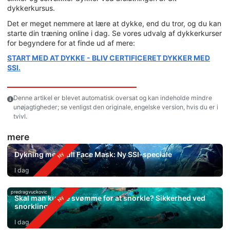
dykkerkursus.
Det er meget nemmere at lære at dykke, end du tror, og du kan
starte din træning online i dag. Se vores udvalg af dykkerkurser
for begyndere for at finde ud af mere:
START MED AT DYKKE - BLIV CERTIFICERET DYKKER MED
SSI.
Denne artikel er blevet automatisk oversat og kan indeholde mindre
unøjagtigheder; se venligst den originale, engelske version, hvis du er i
tvivl.
mere
Dykning med Full Face Mask: Ny SSI-speciale
I dag
predragvuckovic
Skal man kunne svømme for at snorkle? Sikkerhed ved
snorkling
I dag