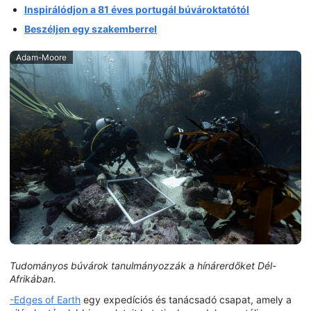
Inspirálódjon a 81 éves portugál búvároktatótól
Beszéljen egy szakemberrel
Adam-Moore
Tudományos búvárok tanulmányozzák a hínárerdőket Dél-
Afrikában.
-Edges of Earth
egy expedíciós és tanácsadó csapat, amely a