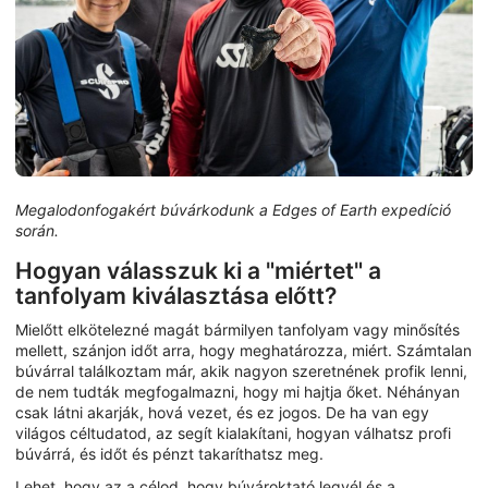
Megalodonfogakért búvárkodunk a Edges of Earth expedíció
során.
Hogyan válasszuk ki a "miértet" a
tanfolyam kiválasztása előtt?
Mielőtt elkötelezné magát bármilyen tanfolyam vagy minősítés
mellett, szánjon időt arra, hogy meghatározza, miért. Számtalan
búvárral találkoztam már, akik nagyon szeretnének profik lenni,
de nem tudták megfogalmazni, hogy mi hajtja őket. Néhányan
csak látni akarják, hová vezet, és ez jogos. De ha van egy
világos céltudatod, az segít kialakítani, hogyan válhatsz profi
búvárrá, és időt és pénzt takaríthatsz meg.
Lehet, hogy az a célod, hogy búvároktató legyél és a