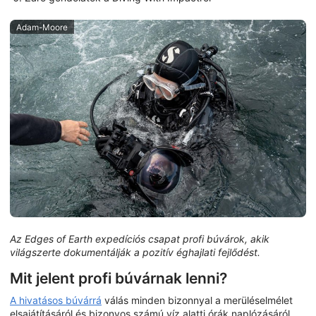
Adam-Moore
Az Edges of Earth expedíciós csapat profi búvárok, akik
világszerte dokumentálják a pozitív éghajlati fejlődést.
Mit jelent profi búvárnak lenni?
A hivatásos búvárrá
válás minden bizonnyal a merüléselmélet
elsajátításáról és bizonyos számú víz alatti órák naplózásáról