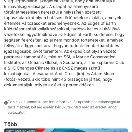
világ legtávolabbi szegleteit kutatja, hogy dokumentálja a
klímaválság valóságát. A csapat az élményszerű
történetmesélésen keresztül a helyszínen szerzett
tapasztalatokat olyan hatásos történetekké alakítja, amelyek
értelmes változásokat eredményeznek. Az Edges of Earth
küldetésorientált vállalkozásokkal, tudósokkal és alulról jövő
vezetőkkel együttműködve az Edges of Earth küldetése, hogy
segítsen felerősíteni az el nem mondott történeteket, amelyek
felhívják a figyelmet arra, hogyan tudunk fenntarthatóbb és
igazságosabb jövőt teremteni. Az expedíciót olyan vezető
partnerek támogatják, mint az SSI, a Marine Conservation
Institute, az Oceanic Global, a Scubapro, a The Explorers Club,
a SHE Changes Climate és az ENSZ magas szintű
klímabajnokai. A csapatot Andi Cross (író) és Adam Moore
(fotós) vezeti, akik több mint 45 országban jártak, hogy
dokumentálják, milyen az élet a peremvidéken.
Ez a cikk automatikusan lett lefordítva, és apróbb pontatlanságokat
tartalmazhat; kétség esetén kérjük, tekintsd meg az eredeti angol
változatot.
Több
Alamy-Christian-Zappel