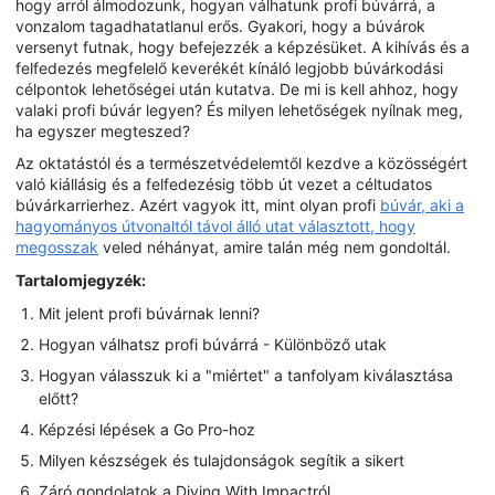
hogy arról álmodozunk, hogyan válhatunk profi búvárrá, a
vonzalom tagadhatatlanul erős. Gyakori, hogy a búvárok
versenyt futnak, hogy befejezzék a képzésüket. A kihívás és a
felfedezés megfelelő keverékét kínáló legjobb búvárkodási
célpontok lehetőségei után kutatva. De mi is kell ahhoz, hogy
valaki profi búvár legyen? És milyen lehetőségek nyílnak meg,
ha egyszer megteszed?
Az oktatástól és a természetvédelemtől kezdve a közösségért
való kiállásig és a felfedezésig több út vezet a céltudatos
búvárkarrierhez. Azért vagyok itt, mint olyan profi
búvár, aki a
hagyományos útvonaltól távol álló utat választott, hogy
megosszak
veled néhányat, amire talán még nem gondoltál.
Tartalomjegyzék:
Mit jelent profi búvárnak lenni?
Hogyan válhatsz profi búvárrá - Különböző utak
Hogyan válasszuk ki a "miértet" a tanfolyam kiválasztása
előtt?
Képzési lépések a Go Pro-hoz
Milyen készségek és tulajdonságok segítik a sikert
Záró gondolatok a Diving With Impactról