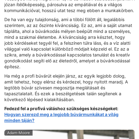
józan ítélőképesség, párosulva az empátiával és a világos
kommunikációval, hosszú utat tesz meg ebben a munkakörben.
De ha van egy tulajdonság, ami a többi fölött áll, legalábbis
szerintem, az az őszinte kíváncsiság. Ez az, ami a saját utamat
táplálta, ahol a búvárkodás mélyen beépült mind a személyes,
mind a szakmai életembe. A kíváncsiság arra késztet, hogy
jobb kérdéseket tegyél fel, a felszínen túlra láss, és a víz alatti
világgal való kapcsolat különböző módjait képzeld el. Ez az a
szikra, amely a búvárkodással kapcsolatos tanulást és kreatív
gondolkodást segíti elő az életedről, amelyet a búvárkodással
építesz.
Ha még a profi búvárút elején jársz, az egyik legjobb dolog,
amit tehetsz, hogy elérsz és kérdezel, hogy nyitott maradj. A
legtöbb búvár szívesen megosztja meglátásait és
tapasztalatait. És ezek a beszélgetések talán segítenek a
következő lépésed kialakításában.
Fedezd fel a profivá váláshoz szükséges készségeket:
Hogyan szerezd meg a legjobb búvármunkákat a világ
minden táján?
Adam-Moore