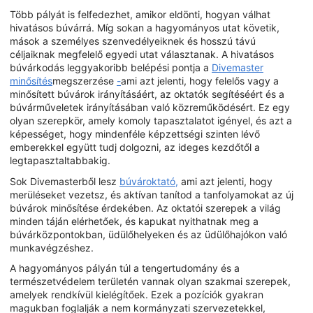
Több pályát is felfedezhet, amikor eldönti, hogyan válhat
hivatásos búvárrá. Míg sokan a hagyományos utat követik,
mások a személyes szenvedélyeiknek és hosszú távú
céljaiknak megfelelő egyedi utat választanak. A hivatásos
búvárkodás leggyakoribb belépési pontja a
Divemaster
minősítés
megszerzése
-
ami azt jelenti, hogy felelős vagy a
minősített búvárok irányításáért, az oktatók segítéséért és a
búvárműveletek irányításában való közreműködésért. Ez egy
olyan szerepkör, amely komoly tapasztalatot igényel, és azt a
képességet, hogy mindenféle képzettségi szinten lévő
emberekkel együtt tudj dolgozni, az ideges kezdőtől a
legtapasztaltabbakig.
Sok Divemasterből lesz
búvároktató,
ami azt jelenti, hogy
merüléseket vezetsz, és aktívan tanítod a tanfolyamokat az új
búvárok minősítése érdekében. Az oktatói szerepek a világ
minden táján elérhetőek, és kapukat nyithatnak meg a
búvárközpontokban, üdülőhelyeken és az üdülőhajókon való
munkavégzéshez.
A hagyományos pályán túl a tengertudomány és a
természetvédelem területén vannak olyan szakmai szerepek,
amelyek rendkívül kielégítőek. Ezek a pozíciók gyakran
magukban foglalják a nem kormányzati szervezetekkel,