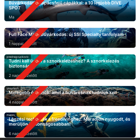
Búvárkodás kalapácsfejű cápákkal: a 10 legjobb DIVE
SPOT
Ma
Full Face Mask búvárkodás: új SSI Specialty tanfolyam
1 nappal ezelőtt
predragvuckovic
Tudni kell úszni a sznorkelezéshez? A sznorkelezés
biztonsága
2 nappal ezelőtt
unsplash
Melegebb óceánok: amit a búvároknak tudniuk kell
4 nappal ezelőtt
mares
Légzési technikák a freedivinghez: Maradjon nyugodt, és
merüljön biztonságosabban!
6 nappal ezelőtt