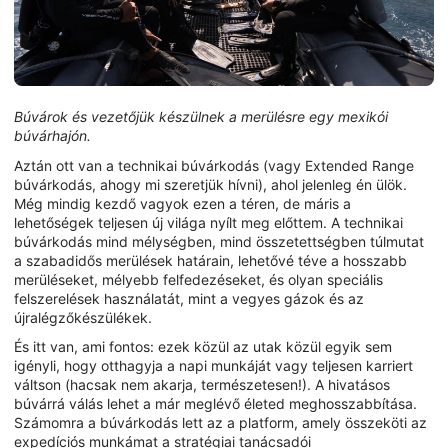
Búvárok és vezetőjük készülnek a merülésre egy mexikói
búvárhajón.
Aztán ott van a technikai búvárkodás (vagy Extended Range
búvárkodás, ahogy mi szeretjük hívni), ahol jelenleg én ülök.
Még mindig kezdő vagyok ezen a téren, de máris a
lehetőségek teljesen új világa nyílt meg előttem. A technikai
búvárkodás mind mélységben, mind összetettségben túlmutat
a szabadidős merülések határain, lehetővé téve a hosszabb
merüléseket, mélyebb felfedezéseket, és olyan speciális
felszerelések használatát, mint a vegyes gázok és az
újralégzőkészülékek.
És itt van, ami fontos: ezek közül az utak közül egyik sem
igényli, hogy otthagyja a napi munkáját vagy teljesen karriert
váltson (hacsak nem akarja, természetesen!). A hivatásos
búvárrá válás lehet a már meglévő életed meghosszabbítása.
Számomra a búvárkodás lett az a platform, amely összeköti az
expedíciós munkámat a stratégiai tanácsadói