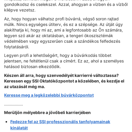
gondolkodsz és cselekszel. Azzal, ahogyan a vízben és a vízből
kilépve vezetsz.
Az, hogy hogyan válhatsz profi búvárrá, végső soron rajtad
múlik. Nincs egységes útiterv, és ez a szépsége. Az útját úgy
alakíthatja ki, hogy mi az, ami a legfontosabb az Ön számára,
legyen szó akár az oktatásban, a tengeri ökoszisztémák
védelmében vagy egyszerűen csak a szándékos felfedezés
folytatásáról.
Legyen profi a lehetőségért, hogy a búvárkodás többet
jelentsen, ne feltétlenül csak a címért. Ez az, ahol a személyes
hatásod biztosan elkezdődik.
Készen áll arra, hogy szenvedélyét karrierré változtassa?
Keressen egy SSI Oktatóközpontot a közelében, és kezdje el
az utazását még ma.
Keresse meg a legközelebbi búvárközpontot
................
Merüljön mélyebbre a jövőbeli karrierjében
Fedezze fel az SSI professzionális tanfolyamainak
kínálatát