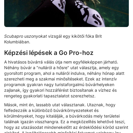
Scubapro uszonyokat
vizsgál egy kikötői fóka Brit
Kolumbiában.
Képzési lépések a Go Pro-hoz
A hivatásos búvárrá válás útja nem egyféleképpen járható.
Néhány búvár a "nulláról a hősre" utat választja, amely egy
gyorsított program, ahol a nulláról indulva, néhány hónap alatt
szerezheti meg a szakmai minősítéseket. Ezek az intenzív
programok gyakran nagy turistaforgalmú búvárhelyeken
zajlanak, így gyakori hozzáférést biztosítanak a vízhez és
rengeteg gyakorlati tapasztalatot szerezhetsz.
Mások, mint én, lassabb utat választanak. Utaznak, hogy
felfedezzék a különböző búvárkörnyezeteket és
körülményeket, hogy kitalálják, a búvárkodás mely területei
találnak igazán visszhangra. Ez a megközelítés lehetővé teszi,
hogy az utazásodat mindenekelőtt az érdeklődési köröd szerint
alakítsd. A legáltalánosabb minősítési folyamat valahogy így