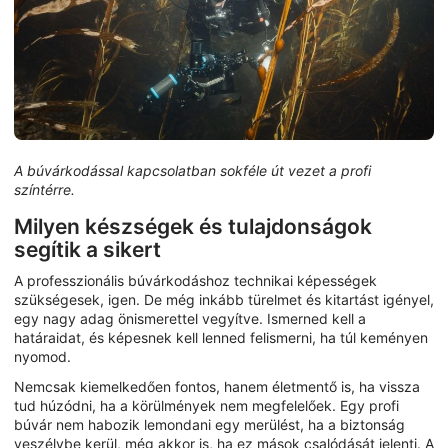
A búvárkodással kapcsolatban sokféle út vezet a profi
színtérre.
Milyen készségek és tulajdonságok
segítik a sikert
A professzionális búvárkodáshoz technikai képességek
szükségesek, igen. De még inkább türelmet és kitartást igényel,
egy nagy adag önismerettel vegyítve. Ismerned kell a
határaidat, és képesnek kell lenned felismerni, ha túl keményen
nyomod.
Nemcsak kiemelkedően fontos, hanem életmentő is, ha vissza
tud húzódni, ha a körülmények nem megfelelőek. Egy profi
búvár nem habozik lemondani egy merülést, ha a biztonság
veszélybe kerül, még akkor is, ha ez mások csalódását jelenti. A