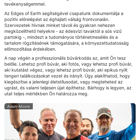
tevékenységemmel.
Az Edges of Earth segítségével csapatunk dokumentálja a
pozitív előrelépést az éghajlati válság frontvonalán.
Szervezetek hívnak minket távoli és gyakran nehezen
megközelíthető helyekre - az édesvízi tavaktól a sós vizű
partokig -, mindezt a tudományos történetmesélés és a
tartalom rögzítésének támogatására, a környezettudatosság
előmozdítása érdekében.
A nap végén a professzionális búvárkodás az, amit Ön tesz
belőle. Lehetsz profi búvár, aki fotós, vagy lehetsz profi búvár,
aki kutatást végez, vagy lehetsz profi búvár, aki epikus nyílt
tengeri találkozásokat vezet és irányít. Úgy alakíthatod, hogy
kiegészítse a jelenlegi életstílusodat, vagy megteheted az
ugrást, és valami teljesen újat építhetsz. Bárhogy is legyen, az
utat teljes mértékben Ön határozza meg.
Adam-Moore