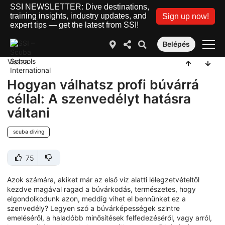
SSI NEWSLETTER: Dive destinations,
training insights, industry updates, and
Sign up now!
expert tips — get the latest from SSI!
Belépés
Vissza
Hogyan válhatsz profi búvárrá
céllal: A szenvedélyt hatásra
váltani
scuba diving
75
Azok számára, akiket már az első víz alatti lélegzetvételtől
kezdve magával ragad a búvárkodás, természetes, hogy
elgondolkodunk azon, meddig vihet el bennünket ez a
szenvedély? Legyen szó a búvárképességek szintre
emeléséről, a haladóbb minősítések felfedezéséről, vagy arról,