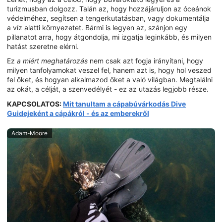
turizmusban dolgozz. Talán az, hogy hozzájáruljon az óceánok
védelméhez, segítsen a tengerkutatásban, vagy dokumentálja
a víz alatti környezetet. Bármi is legyen az, szánjon egy
pillanatot arra, hogy átgondolja, mi izgatja leginkább, és milyen
hatást szeretne elérni.
Ez
a miért meghatározás
nem csak azt fogja irányítani, hogy
milyen tanfolyamokat veszel fel, hanem azt is, hogy hol veszed
fel őket, és hogyan alkalmazod őket a való világban. Megtalálni
az okát, a célját, a szenvedélyét - ez az utazás legjobb része.
KAPCSOLATOS:
Mit tanultam a cápabúvárkodás Dive
Guidejeként a cápákról - és az emberekről
Adam-Moore