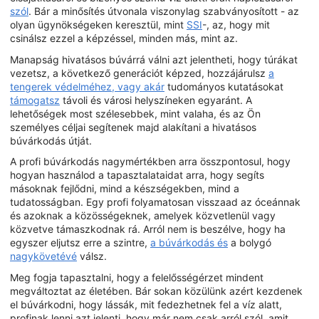
szól
. Bár a minősítés útvonala viszonylag szabványosított - az
olyan ügynökségeken keresztül, mint
SSI
-, az, hogy mit
csinálsz ezzel a képzéssel, minden más, mint az.
Manapság hivatásos búvárrá válni azt jelentheti, hogy túrákat
vezetsz, a következő generációt képzed, hozzájárulsz
a
tengerek védelméhez, vagy akár
tudományos kutatásokat
támogatsz
távoli és városi helyszíneken egyaránt. A
lehetőségek most szélesebbek, mint valaha, és az Ön
személyes céljai segítenek majd alakítani a hivatásos
búvárkodás útját.
A profi búvárkodás nagymértékben arra összpontosul, hogy
hogyan használod a tapasztalataidat arra, hogy segíts
másoknak fejlődni, mind a készségekben, mind a
tudatosságban. Egy profi folyamatosan visszaad az óceánnak
és azoknak a közösségeknek, amelyek közvetlenül vagy
közvetve támaszkodnak rá. Arról nem is beszélve, hogy ha
egyszer eljutsz erre a szintre,
a búvárkodás és
a bolygó
nagykövetévé
válsz.
Meg fogja tapasztalni, hogy a felelősségérzet mindent
megváltoztat az életében. Bár sokan közülünk azért kezdenek
el búvárkodni, hogy lássák, mit fedezhetnek fel a víz alatt,
profinak lenni azt jelenti, hogy már nem csak arról szól, amit