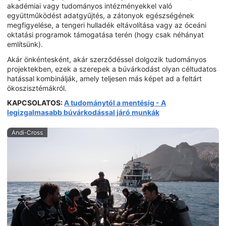
akadémiai vagy tudományos intézményekkel való
együttműködést adatgyűjtés, a zátonyok egészségének
megfigyelése, a tengeri hulladék eltávolítása vagy az óceáni
oktatási programok támogatása terén (hogy csak néhányat
említsünk).
Akár önkéntesként, akár szerződéssel dolgozik tudományos
projektekben, ezek a szerepek a búvárkodást olyan céltudatos
hatással kombinálják, amely teljesen más képet ad a feltárt
ökoszisztémákról.
KAPCSOLATOS:
A tudománytól a mentésig - A
legizgalmasabb búvárkodással járó munkák
Andi-Cross