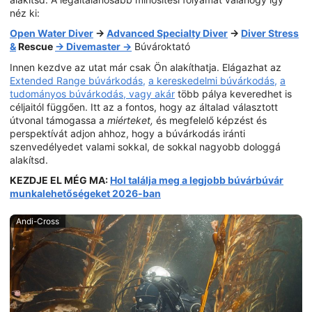
néz ki:
Open Water Diver
→
Advanced Specialty Diver
→
Diver Stress
&
Rescue
→ Divemaster →
Búvároktató
Innen kezdve az utat már csak Ön alakíthatja. Elágazhat az
Extended Range búvárkodás,
a kereskedelmi búvárkodás,
a
tudományos búvárkodás, vagy akár
több pálya keveredhet is
céljaitól függően. Itt az a fontos, hogy az általad választott
útvonal támogassa a
miérteket,
és megfelelő képzést és
perspektívát adjon ahhoz, hogy a búvárkodás iránti
szenvedélyedet valami sokkal, de sokkal nagyobb dologgá
alakítsd.
KEZDJE EL MÉG MA:
Hol találja meg a legjobb búvárbúvár
munkalehetőségeket 2026-ban
Andi-Cross