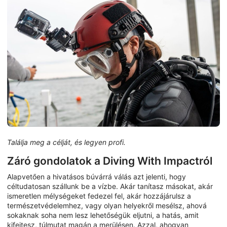
Találja meg a célját, és legyen profi.
Záró gondolatok a Diving With Impactról
Alapvetően a hivatásos búvárrá válás azt jelenti, hogy
céltudatosan szállunk be a vízbe. Akár tanítasz másokat, akár
ismeretlen mélységeket fedezel fel, akár hozzájárulsz a
természetvédelemhez, vagy olyan helyekről mesélsz, ahová
sokaknak soha nem lesz lehetőségük eljutni, a hatás, amit
kifejtesz, túlmutat magán a merülésen. Azzal, ahogyan