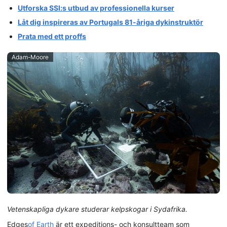
Utforska SSI:s utbud av professionella kurser
Låt dig inspireras av Portugals 81-åriga dykinstruktör
Prata med ett proffs
Adam-Moore
Vetenskapliga dykare studerar kelpskogar i Sydafrika.
Edges
of Earth
är ett expeditions- och konsultteam som