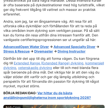
yrkescertifikat på bara några månader. Dessa intensiva kurser
är ofta baserade på dykdestinationer med hög turisttrafik, vilket
ger dig frekvent tillgång till vattnet och massor av praktisk
erfarenhet.
Andra, som jag, tar en långsammare väg. Att resa för att
utforska olika dykmiljöer och förhållanden för att ta reda på
vilka områden inom dykning som verkligen passar. På så sätt
kan du forma din resa utifrån dina intressen framför allt. Den
vanligaste certifieringsprogressionen ser ut ungefär så här:
Advanced
Open Water Diver
→
Advanced Specialty Diver
→
Stress & Rescue
→
Divemaster
→
Diving Instructor
Därifrån blir det upp till dig att forma vägen. Du kan förgrena
dig till
Extended Range (Extended Range) dykning
,
kommersiell
dykning
,
vetenskaplig dykning
eller till och med blanda flera
spår beroende på dina mål. Det viktiga här är att den väg du
väljer stöder ditt
varför
och ger dig lämplig utbildning och
perspektiv för att förvandla din passion för dykning till något
mycket, mycket större.
BÖRJA REDAN IDAG:
Var hittar du de bästa
anställningsmöjligheterna inom sportdykning 2026?
Andi-Cross