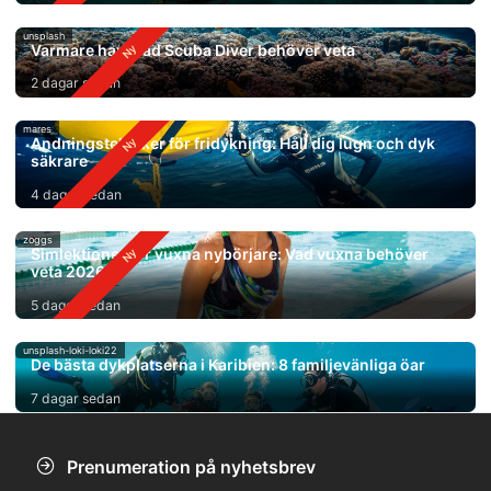
unsplash
Varmare hav: Vad Scuba Diver behöver veta
2 dagar sedan
mares
Andningstekniker för fridykning: Håll dig lugn och dyk
säkrare
4 dagar sedan
zoggs
Simlektioner för vuxna nybörjare: Vad vuxna behöver
veta 2026
5 dagar sedan
unsplash-loki-loki22
De bästa dykplatserna i Karibien: 8 familjevänliga öar
7 dagar sedan
Prenumeration på nyhetsbrev