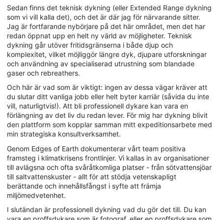
Sedan finns det teknisk dykning (eller Extended Range dykning
som vi vill kalla det), och det är där jag för närvarande sitter.
Jag är fortfarande nybörjare på det här området, men det har
redan öppnat upp en helt ny värld av möjligheter. Teknisk
dykning går utöver fritidsgränserna i både djup och
komplexitet, vilket möjliggör längre dyk, djupare utforskningar
och användning av specialiserad utrustning som blandade
gaser och rebreathers.
Och här är vad som är viktigt: ingen av dessa vägar kräver att
du slutar ditt vanliga jobb eller helt byter karriär (såvida du inte
vill, naturligtvis!). Att bli professionell dykare kan vara en
förlängning av det liv du redan lever. För mig har dykning blivit
den plattform som kopplar samman mitt expeditionsarbete med
min strategiska konsultverksamhet.
Genom Edges of Earth dokumenterar vårt team positiva
framsteg i klimatkrisens frontlinjer. Vi kallas in av organisationer
till avlägsna och ofta svåråtkomliga platser - från sötvattensjöar
till saltvattenskuster - allt för att stödja vetenskapligt
berättande och innehållsfångst i syfte att främja
miljömedvetenhet.
I slutändan är professionell dykning vad du gör det till. Du kan
vara en proffsdykare som är fotograf, eller en proffsdykare som