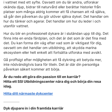
i vattnet med ett syfte. Oavsett om du lär andra, utforskar
okända djup, bidrar till naturvård eller berättar historier från
platser som många aldrig kommer att få chansen att nå själva,
så går den påverkan du gör utöver själva dyket. Det handlar om
hur du tänker och agerar. Det handlar om hur du leder i och
utanför vattnet.
Hur du blir en professionell dykare är i slutändan upp till dig. Det
finns inte en enda färdplan, och det är det som är det fina med
det. Du kan forma din väg efter vad som är viktigast för dig,
oavsett om det handlar om utbildning, att skydda marina
ekosystem eller helt enkelt att fortsätta utforska med avsikt.
Gå proffsigt efter möjligheten att få dykning att betyda mer,
inte nödvändigtvis bara för titeln. Det är där din personliga
påverkan säkert kommer att börja.
Är du redo att göra din passion till en karriär?
Hitta ett SSI Utbildningscenter nära dig och börja din resa
idag.
Hitta ditt närmaste dykcenter
................
Dyk djupare in i din framtida karriär