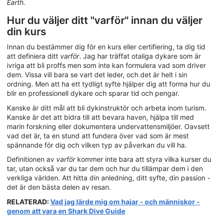
Earth.
Hur du väljer ditt "varför" innan du väljer
din kurs
Innan du bestämmer dig för en kurs eller certifiering, ta dig tid
att definiera ditt
varför
. Jag har träffat otaliga dykare som är
ivriga att bli proffs men som inte kan formulera vad som driver
dem. Vissa vill bara se vart det leder, och det är helt i sin
ordning. Men att ha ett tydligt syfte hjälper dig att forma hur du
blir en professionell dykare och sparar tid och pengar.
Kanske är ditt mål att bli dykinstruktör och arbeta inom turism.
Kanske är det att bidra till att bevara haven, hjälpa till med
marin forskning eller dokumentera undervattensmiljöer. Oavsett
vad det är, ta en stund att fundera över vad som är mest
spännande för dig och vilken typ av påverkan du vill ha.
Definitionen av
varför
kommer inte bara att styra vilka kurser du
tar, utan också var du tar dem och hur du tillämpar dem i den
verkliga världen. Att hitta din anledning, ditt syfte, din passion -
det är den bästa delen av resan.
RELATERAD:
Vad jag lärde mig om hajar - och människor -
genom att vara en Shark Dive Guide