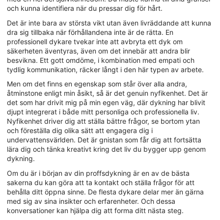
och kunna identifiera när du pressar dig för hårt.
Det är inte bara av största vikt utan även livräddande att kunna
dra sig tillbaka när förhållandena inte är de rätta. En
professionell dykare tvekar inte att avbryta ett dyk om
säkerheten äventyras, även om det innebär att andra blir
besvikna. Ett gott omdöme, i kombination med empati och
tydlig kommunikation, räcker långt i den här typen av arbete.
Men om det finns en egenskap som står över alla andra,
åtminstone enligt min åsikt, så är det genuin nyfikenhet. Det är
det som har drivit mig på min egen väg, där dykning har blivit
djupt integrerat i både mitt personliga och professionella liv.
Nyfikenhet driver dig att ställa bättre frågor, se bortom ytan
och föreställa dig olika sätt att engagera dig i
undervattensvärlden. Det är gnistan som får dig att fortsätta
lära dig och tänka kreativt kring det liv du bygger upp genom
dykning.
Om du är i början av din proffsdykning är en av de bästa
sakerna du kan göra att ta kontakt och ställa frågor för att
behålla ditt öppna sinne. De flesta dykare delar mer än gärna
med sig av sina insikter och erfarenheter. Och dessa
konversationer kan hjälpa dig att forma ditt nästa steg.