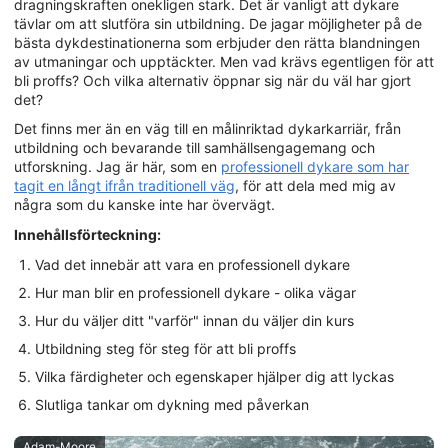
dragningskraften onekligen stark. Det är vanligt att dykare
tävlar om att slutföra sin utbildning. De jagar möjligheter på de
bästa dykdestinationerna som erbjuder den rätta blandningen
av utmaningar och upptäckter. Men vad krävs egentligen för att
bli proffs? Och vilka alternativ öppnar sig när du väl har gjort
det?
Det finns mer än en väg till en målinriktad dykarkarriär, från
utbildning och bevarande till samhällsengagemang och
utforskning. Jag är här, som en
professionell dykare som har
tagit en långt ifrån traditionell väg
, för att dela med mig av
några som du kanske inte har övervägt.
Innehållsförteckning:
Vad det innebär att vara en professionell dykare
Hur man blir en professionell dykare - olika vägar
Hur du väljer ditt "varför" innan du väljer din kurs
Utbildning steg för steg för att bli proffs
Vilka färdigheter och egenskaper hjälper dig att lyckas
Slutliga tankar om dykning med påverkan
Adam-Moore