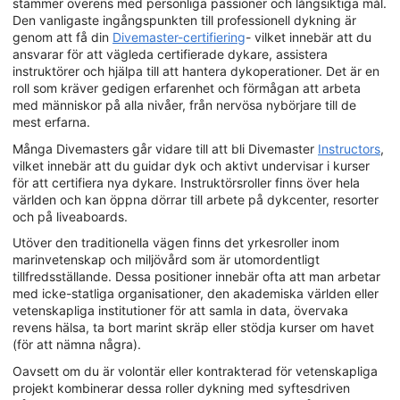
stämmer överens med personliga passioner och långsiktiga mål.
Den vanligaste ingångspunkten till professionell dykning är
genom att få din
Divemaster-certifiering
- vilket innebär att du
ansvarar för att vägleda certifierade dykare, assistera
instruktörer och hjälpa till att hantera dykoperationer. Det är en
roll som kräver gedigen erfarenhet och förmågan att arbeta
med människor på alla nivåer, från nervösa nybörjare till de
mest erfarna.
Många Divemasters går vidare till att bli Divemaster
Instructors
,
vilket innebär att du guidar dyk och aktivt undervisar i kurser
för att certifiera nya dykare. Instruktörsroller finns över hela
världen och kan öppna dörrar till arbete på dykcenter, resorter
och på liveaboards.
Utöver den traditionella vägen finns det yrkesroller inom
marinvetenskap och miljövård som är utomordentligt
tillfredsställande. Dessa positioner innebär ofta att man arbetar
med icke-statliga organisationer, den akademiska världen eller
vetenskapliga institutioner för att samla in data, övervaka
revens hälsa, ta bort marint skräp eller stödja kurser om havet
(för att nämna några).
Oavsett om du är volontär eller kontrakterad för vetenskapliga
projekt kombinerar dessa roller dykning med syftesdriven