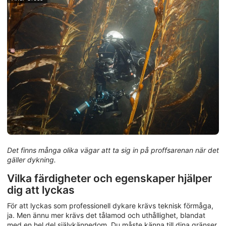
Det finns många olika vägar att ta sig in på proffsarenan när det
gäller dykning.
Vilka färdigheter och egenskaper hjälper
dig att lyckas
För att lyckas som professionell dykare krävs teknisk förmåga,
ja. Men ännu mer krävs det tålamod och uthållighet, blandat
med en hel del självkännedom. Du måste känna till dina gränser