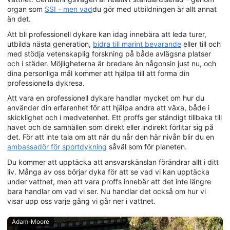
organ som
SSI - men vad
du gör med utbildningen är allt annat
än det.
Att bli professionell dykare kan idag innebära att leda turer,
utbilda nästa generation,
bidra till marint bevarande
eller till och
med stödja vetenskaplig forskning på både avlägsna platser
och i städer. Möjligheterna är bredare än någonsin just nu, och
dina personliga mål kommer att hjälpa till att forma din
professionella dykresa.
Att vara en professionell dykare handlar mycket om hur du
använder din erfarenhet för att hjälpa andra att växa, både i
skicklighet och i medvetenhet. Ett proffs ger ständigt tillbaka till
havet och de samhällen som direkt eller indirekt förlitar sig på
det. För att inte tala om att när du når den här nivån blir du en
ambassadör för sportdykning
såväl som för planeten.
Du kommer att upptäcka att ansvarskänslan förändrar allt i ditt
liv. Många av oss börjar dyka för att se vad vi kan upptäcka
under vattnet, men att vara proffs innebär att det inte längre
bara handlar om vad vi ser. Nu handlar det också om hur vi
visar upp oss varje gång vi går ner i vattnet.
Adam-Moore