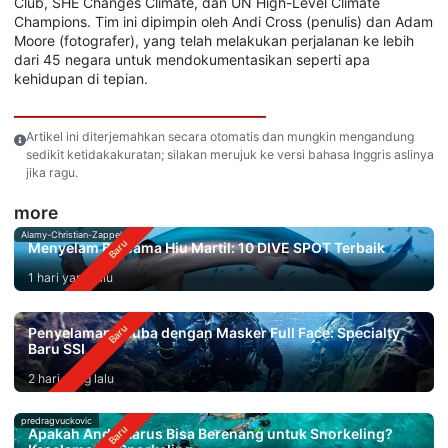
Club, SHE Changes Climate, dan UN High-Level Climate
Champions. Tim ini dipimpin oleh Andi Cross (penulis) dan Adam
Moore (fotografer), yang telah melakukan perjalanan ke lebih
dari 45 negara untuk mendokumentasikan seperti apa
kehidupan di tepian.
Artikel ini diterjemahkan secara otomatis dan mungkin mengandung
sedikit ketidakakuratan; silakan merujuk ke versi bahasa Inggris aslinya
jika ragu.
more
Alamy-Christian-Zappel
Menyelam Bersama Hiu Martil: 10 DIVE SPOT Terbaik
1 hari yang lalu
Penyelaman Scuba dengan Masker Full Face: Specialty
Baru SSI
2 hari yang lalu
predragvuckovic
Apakah Anda Harus Bisa Berenang untuk Snorkeling?