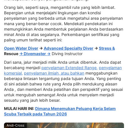
Orang lain, seperti saya, mengambil rute yang lebih lambat.
Bepergian untuk menjelajahi lingkungan dan kondisi
penyelaman yang berbeda untuk mengetahui area penyelaman
mana yang benar-benar cocok. Mendekati pendekatan ini
memungkinkan Anda membentuk perjalanan Anda berdasarkan
minat Anda di atas segalanya. Perkembangan sertifikasi yang
paling umum terlihat seperti ini:
Open Water Diver
→
Advanced Specialty Diver
→
Stress &
Rescue
→ Divemaster →
Diving Instructor
Dari sana, jalur menjadi milik Anda untuk dibentuk. Anda dapat
bercabang menjadi
penyelaman Extended Range,
penyelaman
komersial,
penyelaman ilmiah, atau bahkan
menggabungkan
beberapa lintasan tergantung pada tujuan Anda. Yang penting
di sini adalah bahwa rute yang Anda pilih mendukung
alasan
Anda
,
dan memberi Anda pelatihan dan perspektif yang sesuai
untuk mengubah semangat Anda untuk menyelam menjadi
sesuatu yang jauh lebih besar.
MULAI HARI INI:
Dimana Menemukan Peluang Kerja Selam
Scuba Terbaik pada Tahun 2026
Andi-Cross