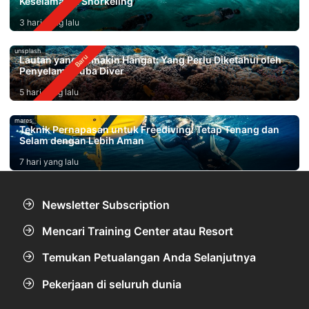
Keselamatan Snorkeling
3 hari yang lalu
unsplash
Lautan yang Semakin Hangat: Yang Perlu Diketahui oleh
Penyelam Scuba Diver
5 hari yang lalu
mares
Teknik Pernapasan untuk Freediving: Tetap Tenang dan
Selam dengan Lebih Aman
7 hari yang lalu
Newsletter Subscription
Mencari Training Center atau Resort
Temukan Petualangan Anda Selanjutnya
Pekerjaan di seluruh dunia