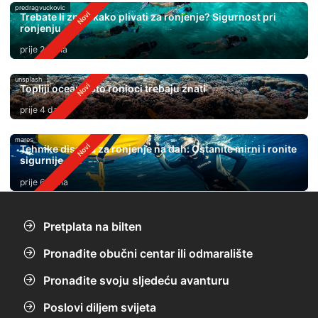
predragvuckovic
Trebate li znati kako plivati ​​za ronjenje? Sigurnost pri
ronjenju
prije 2 dana
unsplash
Topliji oceani: Što ronioci trebaju znati
prije 4 dana
mares
Tehnike disanja za ronjenje na dah: Ostanite mirni i ronite
sigurnije
prije 6 dana
Pretplata na bilten
Pronađite obučni centar ili odmaralište
Pronađite svoju sljedeću avanturu
Poslovi diljem svijeta