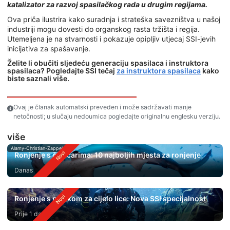
katalizator za razvoj spasilačkog rada u drugim regijama.
Ova priča ilustrira kako suradnja i strateška savezništva u našoj
industriji mogu dovesti do organskog rasta tržišta i regija.
Utemeljena je na stvarnosti i pokazuje opipljiv utjecaj SSI-jevih
inicijativa za spašavanje.
Želite li obučiti sljedeću generaciju spasilaca i instruktora
spasilaca? Pogledajte SSI tečaj
za instruktora spasilaca
kako
biste saznali više.
Ovaj je članak automatski preveden i može sadržavati manje
netočnosti; u slučaju nedoumica pogledajte originalnu englesku verziju.
više
Alamy-Christian-Zappel
Ronjenje s čekićarima: 10 najboljih mjesta za ronjenje
Danas
Ronjenje s maskom za cijelo lice: Nova SSI specijalnost
Prije 1 dan