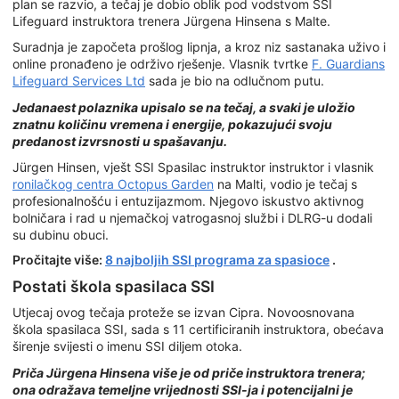
plan se razvio, a tečaj je dobio oblik pod vodstvom SSI
Lifeguard instruktora trenera Jürgena Hinsena s Malte.
Suradnja je započeta prošlog lipnja, a kroz niz sastanaka uživo i
online pronađeno je održivo rješenje. Vlasnik tvrtke
F. Guardians
Lifeguard Services Ltd
sada je bio na odlučnom putu.
Jedanaest polaznika upisalo se na tečaj, a svaki je uložio
znatnu količinu vremena i energije, pokazujući svoju
predanost izvrsnosti u spašavanju.
Jürgen Hinsen, vješt SSI Spasilac instruktor instruktor i vlasnik
ronilačkog centra Octopus Garden
na Malti, vodio je tečaj s
profesionalnošću i entuzijazmom. Njegovo iskustvo aktivnog
bolničara i rad u njemačkoj vatrogasnoj službi i DLRG-u dodali
su dubinu obuci.
Pročitajte više:
8 najboljih SSI programa za spasioce
.
Postati škola spasilaca SSI
Utjecaj ovog tečaja proteže se izvan Cipra. Novoosnovana
škola spasilaca SSI, sada s 11 certificiranih instruktora, obećava
širenje svijesti o imenu SSI diljem otoka.
Priča Jürgena Hinsena više je od priče instruktora trenera;
ona odražava temeljne vrijednosti SSI-ja i potencijalni je