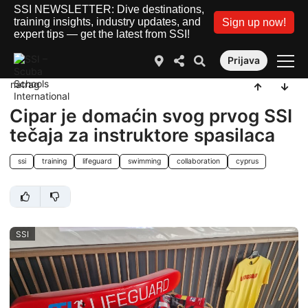
SSI NEWSLETTER: Dive destinations,
training insights, industry updates, and
Sign up now!
expert tips — get the latest from SSI!
Prijava
natrag
Cipar je domaćin svog prvog SSI
tečaja za instruktore spasilaca
ssi
training
lifeguard
swimming
collaboration
cyprus
SSI