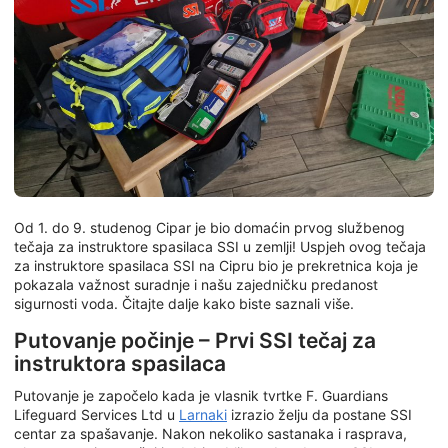
Od 1. do 9. studenog Cipar je bio domaćin prvog službenog
tečaja za instruktore spasilaca SSI u zemlji! Uspjeh ovog tečaja
za instruktore spasilaca SSI na Cipru bio je prekretnica koja je
pokazala važnost suradnje i našu zajedničku predanost
sigurnosti voda. Čitajte dalje kako biste saznali više.
Putovanje počinje – Prvi SSI tečaj za
instruktora spasilaca
Putovanje je započelo kada je vlasnik tvrtke F. Guardians
Lifeguard Services Ltd u
Larnaki
izrazio želju da postane SSI
centar za spašavanje. Nakon nekoliko sastanaka i rasprava,