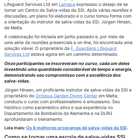
Lifeguard Services Ltd em
Larnaca
expressou o desejo de se
tornar um Centro de Salva-vidas da SSI. Após várias reuniões e
discussões, um plano foi elaborado e o curso tomou forma com
a orientação do instrutor de salva-vidas da SSI, Jürgen Hinsen,
de Malta.
A colaboração foi iniciada em junho passado e, por meio de
uma série de reuniões presenciais e on-line, foi encontrada uma
solução viável. O proprietário da
F. Guardians Lifeguard
Services Ltd
estava agora em um caminho determinado.
Onze participantes se inscreveram no curso, cada um deles
investindo uma quantidade considerável de tempo e energia,
demonstrando seu compromisso com a excelência dos
salva-vidas.
Jürgen Hinsen, um proficiente instrutor de salva-vidas da SSI e
proprietário do
Octopus Garden Diving Center
em Malta,
conduziu o curso com profissionalismo e entusiasmo. Seu
histórico como paramédico ativo e sua experiência no
Departamento de Bombeiros da Alemanha e na DLRG
aprofundaram o treinamento.
Leia mais:
Os 8 melhores programas de salva-vidas da SSI
.
Como se tornar uma escola de salva-vidas SSI