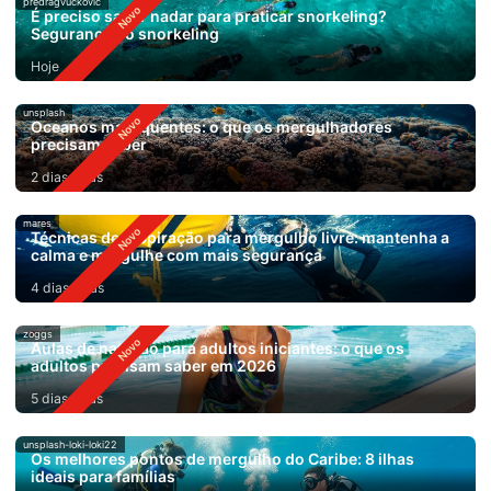
predragvuckovic
É preciso saber nadar para praticar snorkeling?
Segurança no snorkeling
Hoje
unsplash
Oceanos mais quentes: o que os mergulhadores
precisam saber
2 dias atrás
mares
Técnicas de respiração para mergulho livre: mantenha a
calma e mergulhe com mais segurança
4 dias atrás
zoggs
Aulas de natação para adultos iniciantes: o que os
adultos precisam saber em 2026
5 dias atrás
unsplash-loki-loki22
Os melhores pontos de mergulho do Caribe: 8 ilhas
ideais para famílias