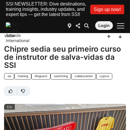
SSI NEWSLETTER: Dive destinations,
training insights, industry updates, and
Sign up now!
expert tips — get the latest from SSI!
Login
voltar
Chipre sedia seu primeiro curso
de instrutor de salva-vidas da
SSI
ssi
training
lifeguard
swimming
collaboration
cyprus
SSI