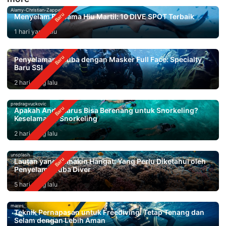
Alamy-Christian-Zappel
Menyelam Bersama Hiu Martil: 10 DIVE SPOT Terbaik
1 hari yang lalu
Penyelaman Scuba dengan Masker Full Face: Specialty
Baru SSI
2 hari yang lalu
predragvuckovic
Apakah Anda Harus Bisa Berenang untuk Snorkeling?
Keselamatan Snorkeling
2 hari yang lalu
unsplash
Lautan yang Semakin Hangat: Yang Perlu Diketahui oleh
Penyelam Scuba Diver
5 hari yang lalu
mares
Teknik Pernapasan untuk Freediving: Tetap Tenang dan
Selam dengan Lebih Aman