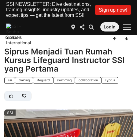
SSI NEWSLETTER: Dive destinations,
training insights, industry updates, and
Sign up now!
expert tips — get the latest from SSI!
Login
kembali
Siprus Menjadi Tuan Rumah
Kursus Lifeguard Instructor SSI
yang Pertama
ssi
training
lifeguard
swimming
collaboration
cyprus
SSI