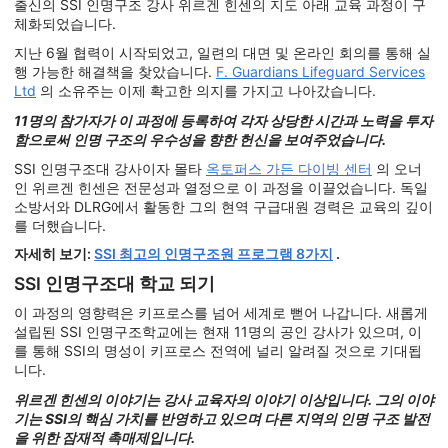
출신의 SSI 인명구조 강사 위르겐 힌센의 지도 아래 교육 과정이 구
체화되었습니다.
지난 6월 협력이 시작되었고, 일련의 대면 및 온라인 회의를 통해 실
행 가능한 해결책을 찾았습니다.
F. Guardians Lifeguard Services
Ltd
의 소유주는 이제 확고한 의지를 가지고 나아갔습니다.
11명의 참가자가 이 과정에 등록하여 각자 상당한 시간과 노력을 투자
함으로써 인명 구조의 우수성을 향한 헌신을 보여주었습니다.
SSI 인명구조대 강사이자 몰타
옥토퍼스 가든 다이빙 센터
의 오너
인 위르겐 힌센은 전문성과 열정으로 이 과정을 이끌었습니다. 독일
소방서와 DLRG에서 활동한 그의 현역 구급대원 경력은 교육의 깊이
를 더했습니다.
자세히 보기:
SSI 최고의 인명구조원 프로그램 8가지
.
SSI 인명구조대 학교 되기
이 과정의 영향력은 키프로스를 넘어 세계로 뻗어 나갑니다. 새롭게
설립된 SSI 인명구조학교에는 현재 11명의 공인 강사가 있으며, 이
를 통해 SSI의 명성이 키프로스 전역에 널리 알려질 것으로 기대됩
니다.
위르겐 힌센의 이야기는 강사 교육자의 이야기 이상입니다. 그의 이야
기는 SSI의 핵심 가치를 반영하고 있으며 다른 지역의 인명 구조 발전
을 위한 잠재적 촉매제입니다.