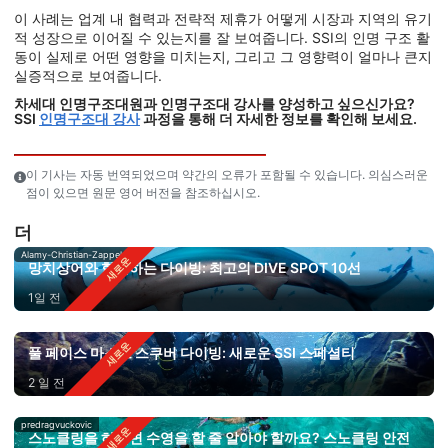
이 사례는 업계 내 협력과 전략적 제휴가 어떻게 시장과 지역의 유기
적 성장으로 이어질 수 있는지를 잘 보여줍니다. SSI의 인명 구조 활
동이 실제로 어떤 영향을 미치는지, 그리고 그 영향력이 얼마나 큰지
실증적으로 보여줍니다.
차세대 인명구조대원과 인명구조대 강사를 양성하고 싶으신가요?
SSI
인명구조대 강사
과정을 통해 더 자세한 정보를 확인해 보세요.
이 기사는 자동 번역되었으며 약간의 오류가 포함될 수 있습니다. 의심스러운
점이 있으면 원문 영어 버전을 참조하십시오.
더
Alamy-Christian-Zappel
망치상어와 함께하는 다이빙: 최고의 DIVE SPOT 10선
1일 전
풀 페이스 마스크 스쿠버 다이빙: 새로운 SSI 스페셜티
2 일 전
predragvuckovic
스노클링을 하려면 수영을 할 줄 알아야 할까요? 스노클링 안전