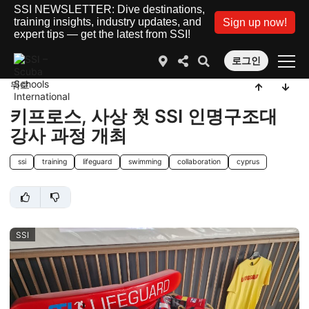
SSI NEWSLETTER: Dive destinations,
training insights, industry updates, and
Sign up now!
expert tips — get the latest from SSI!
로그인
뒤로
키프로스, 사상 첫 SSI 인명구조대
강사 과정 개최
ssi
training
lifeguard
swimming
collaboration
cyprus
SSI