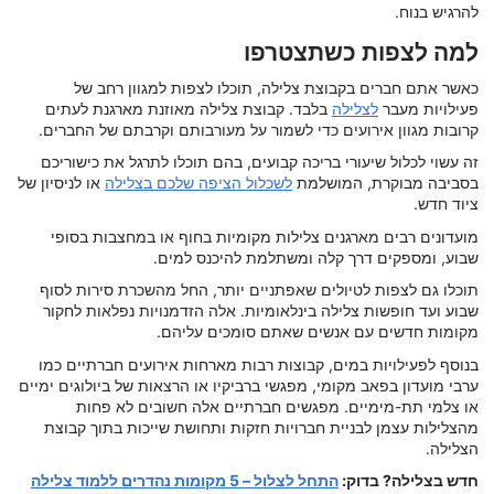
להרגיש בנוח.
למה לצפות כשתצטרפו
כאשר אתם חברים בקבוצת צלילה, תוכלו לצפות למגוון רחב של
פעילויות מעבר
לצלילה
בלבד. קבוצת צלילה מאוזנת מארגנת לעתים
קרובות מגוון אירועים כדי לשמור על מעורבותם וקרבתם של החברים.
זה עשוי לכלול שיעורי בריכה קבועים, בהם תוכלו לתרגל את כישוריכם
בסביבה מבוקרת, המושלמת
לשכלול הציפה שלכם בצלילה
או לניסיון של
ציוד חדש.
מועדונים רבים מארגנים צלילות מקומיות בחוף או במחצבות בסופי
שבוע, ומספקים דרך קלה ומשתלמת להיכנס למים.
תוכלו גם לצפות לטיולים שאפתניים יותר, החל מהשכרת סירות לסוף
שבוע ועד חופשות צלילה בינלאומיות. אלה הזדמנויות נפלאות לחקור
מקומות חדשים עם אנשים שאתם סומכים עליהם.
בנוסף לפעילויות במים, קבוצות רבות מארחות אירועים חברתיים כמו
ערבי מועדון בפאב מקומי, מפגשי ברביקיו או הרצאות של ביולוגים ימיים
או צלמי תת-מימיים. מפגשים חברתיים אלה חשובים לא פחות
מהצלילות עצמן לבניית חברויות חזקות ותחושת שייכות בתוך קבוצת
הצלילה.
חדש בצלילה? בדוק:
התחל לצלול – 5 מקומות נהדרים ללמוד צלילה