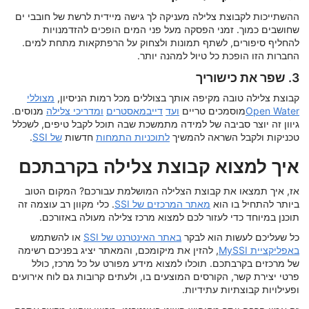
ההשתייכות לקבוצת צלילה מעניקה לך גישה מיידית לרשת של חובבי ים
שחושבים כמוך. זמני הפסקה מעל פני המים הופכים להזדמנויות
להחליף סיפורים, לשתף תמונות ולצחוק על הרפתקאות מתחת למים.
החברות הזו הופכת כל טיול למהנה יותר.
3. שפר את כישוריך
קבוצת צלילה טובה מקיפה אותך בצוללים מכל רמות הניסיון,
מצוללי
Open Water
מוסמכים טריים
ועד
דייבמאסטרים
ומדריכי צלילה
מנוסים.
גיוון זה יוצר סביבה של למידה מתמשכת שבה תוכל לקבל טיפים, לשכלל
טכניקות ולקבל השראה להמשיך
לתוכניות התמחות
חדשות
של SSI
.
איך למצוא קבוצת צלילה בקרבתכם
אז, איך תמצאו את קבוצת הצלילה המושלמת עבורכם? המקום הטוב
ביותר להתחיל בו הוא
מאתר המרכזים של SSI
. כלי מקוון רב עוצמה זה
תוכנן במיוחד כדי לעזור לכם למצוא מרכז צלילה מעולה באזורכם.
כל שעליכם לעשות הוא לבקר
באתר האינטרנט של SSI
או להשתמש
באפליקציית MySSI
, להזין את מיקומכם, והמאתר יציג בפניכם רשימה
של מרכזים בקרבתכם. תוכלו למצוא מידע מפורט על כל מרכז, כולל
פרטי יצירת קשר, הקורסים המוצעים בו, ולעתים קרובות גם לוח אירועים
ופעילויות קבוצתיות עתידיות.