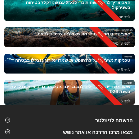
האם צריך לדעת לשחות כדי לצלול עם שנורקל? בטיחות
בשנירקול
לפני יום אחד
unsplash
אוקיינוסים מתחממים: מה שצוללים צריכים לדעת
לפני 3 ימים
mares
טכניקות נשימה לצלילה חופשית: שמרו על רוגע וצללו בבטחה
לפני 5 ימים
zoggs
שיעורי שחייה למתחילים למבוגרים: מה שמבוגרים צריכים לדעת
בשנת 2026
לפני 6 ימים
הרשמה לניוזלטר
מצאו מרכז הדרכה או אתר נופש