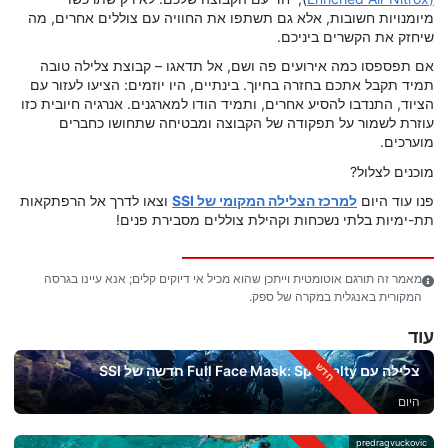
מיומנויות חשובות, אלא גם תשתפו את החוויה עם צוללים אחרים, מה
שיחזק את הקשרים ביניכם.
אם תפספסו כמה אירועים פה ושם, אל תדאגו – קבוצת צלילה טובה
תמיד תקבל אתכם בחזרה בחיוך. בינתיים, היו יוזמים: הציעו לעזור עם
הציוד, התנדבו להסיע אחרים, ותמיד הודו למארגנים. אנרגיה חיובית כזו
עוזרת לשמור על תפקודה של הקבוצה ומבטיחה שתחושו כחברים
מוערכים.
מוכנים לצלול?
פנו עוד היום
למרכז הצלילה המקומי של SSI
וצאו לדרך אל הרפתקאות
תת-ימיות בלתי נשכחות וקהילת צוללים מסבירת פנים!
מאמר זה תורגם אוטומטית וייתכן שהוא מכיל אי דיוקים קלים; אנא עיינו בגרסה
המקורית באנגלית במקרה של ספק.
עוד
צלילה עם Full Face Mask: Specialty חדשה של SSI
היום
predragvuckovic