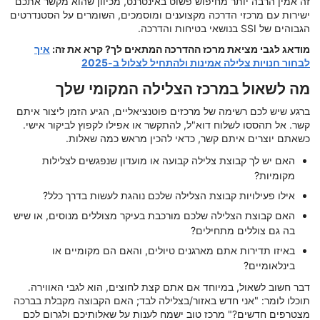
זה אמין הרבה יותר מחיפוש פשוט באינטרנט, מכיוון שהוא מקשר אתכם
ישירות עם מרכזי הדרכה מקצוענים ומוסמכים, השומרים על הסטנדרטים
הגבוהים של SSI בנושאי בטיחות והדרכה.
מודאג לגבי מציאת מרכז ההדרכה המתאים לך? קרא את זה:
איך
לבחור חנויות צלילה אמינות ולהתחיל לצלול ב-2025
מה לשאול במרכז הצלילה המקומי שלך
ברגע שיש לכם רשימה של מרכזים פוטנציאליים, הגיע הזמן ליצור איתם
קשר. אל תהססו לשלוח דוא"ל, להתקשר או אפילו לקפוץ לביקור אישי.
כשאתם יוצרים איתם קשר, כדאי להכין מראש כמה שאלות.
האם יש לך קבוצת צלילה קבועה או מועדון שנפגשים לצלילות
מקומיות?
אילו פעילויות קבוצת הצלילה שלכם נוהגת לעשות בדרך כלל?
האם קבוצת הצלילה שלכם מורכבת בעיקר מצוללים מנוסים, או שיש
בה גם צוללים מתחילים?
באיזו תדירות אתם מארגנים טיולים, והאם הם מקומיים או
בינלאומיים?
דבר חשוב לשאול, במיוחד אם אתם קצת לחוצים, הוא לגבי האווירה.
תוכלו לומר: "אני חדש באזור/בצלילה לבד; האם הקבוצה מקבלת בברכה
מצטרפים חדשים?" מרכז טוב ישמח לענות על שאלותיכם ולגרום לכם