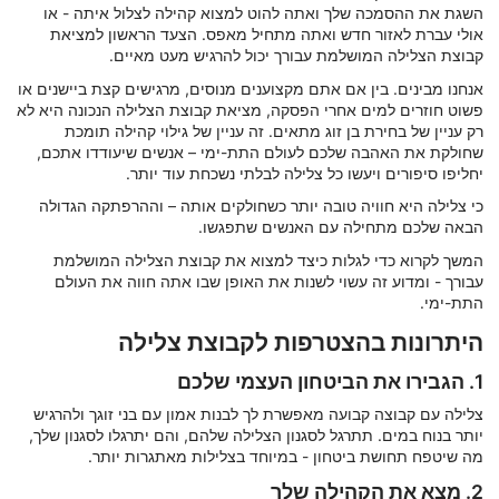
השגת את ההסמכה שלך ואתה להוט למצוא קהילה לצלול איתה - או
אולי עברת לאזור חדש ואתה מתחיל מאפס. הצעד הראשון למציאת
קבוצת הצלילה המושלמת עבורך יכול להרגיש מעט מאיים.
אנחנו מבינים. בין אם אתם מקצוענים מנוסים, מרגישים קצת ביישנים או
פשוט חוזרים למים אחרי הפסקה, מציאת קבוצת הצלילה הנכונה היא לא
רק עניין של בחירת בן זוג מתאים. זה עניין של גילוי קהילה תומכת
שחולקת את האהבה שלכם לעולם התת-ימי – אנשים שיעודדו אתכם,
יחליפו סיפורים ויעשו כל צלילה לבלתי נשכחת עוד יותר.
כי צלילה היא חוויה טובה יותר כשחולקים אותה – וההרפתקה הגדולה
הבאה שלכם מתחילה עם האנשים שתפגשו.
המשך לקרוא כדי לגלות כיצד למצוא את קבוצת הצלילה המושלמת
עבורך - ומדוע זה עשוי לשנות את האופן שבו אתה חווה את העולם
התת-ימי.
היתרונות בהצטרפות לקבוצת צלילה
1. הגבירו את הביטחון העצמי שלכם
צלילה עם קבוצה קבועה מאפשרת לך לבנות אמון עם בני זוגך ולהרגיש
יותר בנוח במים. תתרגל לסגנון הצלילה שלהם, והם יתרגלו לסגנון שלך,
מה שיטפח תחושת ביטחון - במיוחד בצלילות מאתגרות יותר.
2. מצא את הקהילה שלך