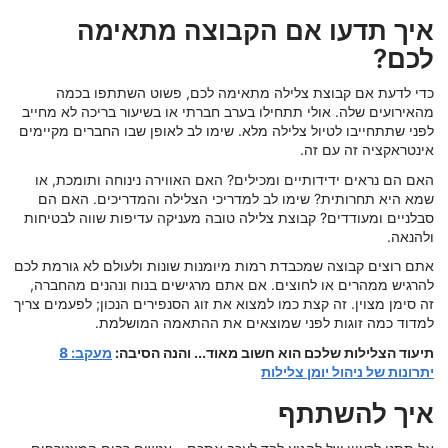
איך תדעו אם הקבוצה מתאימה
לכם?
כדי לדעת אם קבוצת צלילה מתאימה לכם, פשוט השתתפו בכמה
מהאירועים שלה. אולי תתחילו בערב חברתי או בשיעור בריכה לא מחייב
לפני שתתחייבו לטיול צלילה מלא. שימו לב לאופן שבו החברים מקיימים
אינטראקציה זה עם זה.
האם הם נראים ידידותיים ומכילים? האם האווירה נינוחה ותומכת, או
שמא היא תחרותית? שימו לב למדריכי הצלילה והמדריכים. האם הם
סבלניים ומעודדים? קבוצת צלילה טובה מעניקה עדיפות שווה לבטיחות
ולהנאה.
אתם רוצים קבוצה שמכבדת רמות מיומנות שונות ולעולם לא גורמת לכם
להרגיש ממהרים או לחוצים. אם אתם מרגישים בנוח ונהנים מהחברה,
זה סימן מצוין. זה קצת כמו למצוא את זוג הסנפירים הנכון; לפעמים צריך
למדוד כמה זוגות לפני שמוצאים את ההתאמה המושלמת.
תיעוד הצלילות שלכם הוא חשוב מאוד... והנה הסיבה:
מעקב: 8
יתרונות של ניהול יומן צלילות
איך להשתתף