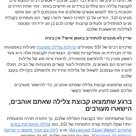
אל תתנו לרעיון של להגיע לבד לעכב אתכם – אנשים רבים המצטרפים
לקבוצת צלילה הם צוללים בודדים או חדשים באזור. זוהי אחת הדרכים
הטובות ביותר לפגוש אנשים שחולקים את אהבתכם לים. אם אתם
מגיעים לבד, הודיעו על כך למרכז כאשר תיצרו קשר. הם מומחים בקבלת
פנים למתחילים ולעתים קרובות ישדכו לכם בן זוג ידידותי ומנוסה
לצלילות הראשונות שלכם.
עדיין לא מוכנים להתחייב באופן אישי? אין בעיה
מרכזים רבים של SSI מפעילים
קהילות צלילה מקוונות
פעילות באמצעות
מדיה חברתית או אפליקציות מסרים. הצטרפות לקבוצות אלה היא צעד
ראשון מצוין כדי להתרשם מהאווירה, לראות איזה סוג של צלילות
ואירועים הם מארגנים, ולהתחיל ליצור קשרים מהנוחות של הבית. תוכלו
להציג את עצמכם, לשאול על צלילות עתידיות ולהשתלב בקהילה בקצב
שלכם.
ברגע שתמצאו קבוצת צלילה שאתם אוהבים, כדי להישאר מעורבים
עליכם פשוט להגיע ולהישאר בקשר.
ברגע שתמצאו קבוצת צלילה שאתם אוהבים,
הישארו מעורבים
ככל שתשתתפו יותר בקבוצת הצלילה שלכם, כך החוויה תהיה מתגמלת
יותר! שקלו לקחת קורס התמחות של SSI, כמו
צלילה מתקדמת במים
פתוחים (Advanced Open Water)
או צ
לילה עם אוויר מועשר נייטרוקס
(Enriched Air Nitrox
), יחד עם הקבוצה שלכם. לא רק שתרכשו