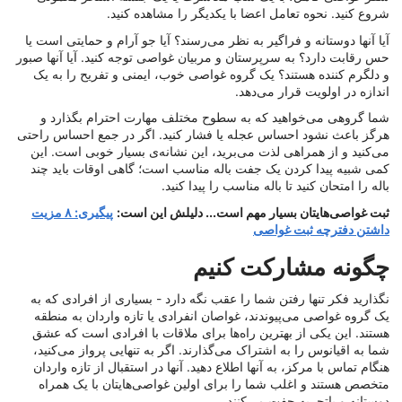
شروع کنید. نحوه تعامل اعضا با یکدیگر را مشاهده کنید.
آیا آنها دوستانه و فراگیر به نظر می‌رسند؟ آیا جو آرام و حمایتی است یا
حس رقابت دارد؟ به سرپرستان و مربیان غواصی توجه کنید. آیا آنها صبور
و دلگرم کننده هستند؟ یک گروه غواصی خوب، ایمنی و تفریح ​​را به یک
اندازه در اولویت قرار می‌دهد.
شما گروهی می‌خواهید که به سطوح مختلف مهارت احترام بگذارد و
هرگز باعث نشود احساس عجله یا فشار کنید. اگر در جمع احساس راحتی
می‌کنید و از همراهی لذت می‌برید، این نشانه‌ی بسیار خوبی است. این
کمی شبیه پیدا کردن یک جفت باله مناسب است؛ گاهی اوقات باید چند
باله را امتحان کنید تا باله مناسب را پیدا کنید.
ثبت غواصی‌هایتان بسیار مهم است... دلیلش این است:
پیگیری: ۸ مزیت
داشتن دفترچه ثبت غواصی
چگونه مشارکت کنیم
نگذارید فکر تنها رفتن شما را عقب نگه دارد - بسیاری از افرادی که به
یک گروه غواصی می‌پیوندند، غواصان انفرادی یا تازه واردان به منطقه
هستند. این یکی از بهترین راه‌ها برای ملاقات با افرادی است که عشق
شما به اقیانوس را به اشتراک می‌گذارند. اگر به تنهایی پرواز می‌کنید،
هنگام تماس با مرکز، به آنها اطلاع دهید. آنها در استقبال از تازه واردان
متخصص هستند و اغلب شما را برای اولین غواصی‌هایتان با یک همراه
دوستانه و باتجربه جفت می‌کنند.