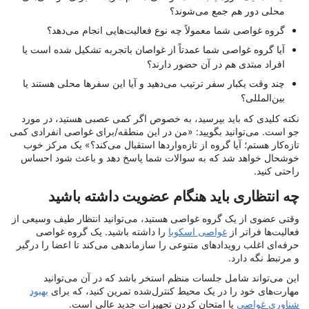
محلی دور هم جمع می‌شوند؟
گروه غواصی شما معمولاً چه نوع فعالیت‌هایی انجام می‌دهد؟
آیا گروه غواصی شما عمدتاً از غواصان باتجربه تشکیل شده است یا
افراد مبتدی هم در آن حضور دارند؟
چند وقت یکبار سفر ترتیب می‌دهید و آیا این سفرها محلی هستند یا
بین‌المللی؟
نکته کلیدی که باید بپرسید، به خصوص اگر کمی عصبی هستید، در مورد
جو است. می‌توانید بگویید: «من در این منطقه/برای غواصی انفرادی کمی
تازه‌کار هستم؛ آیا گروه از تازه‌واردها استقبال می‌کند؟» یک مرکز خوب
خوشحال خواهد شد که به سوالات شما پاسخ دهد و باعث شود احساس
راحتی کنید.
چه انتظاری باید هنگام عضویت داشته باشید
وقتی عضوی از یک گروه غواصی هستید، می‌توانید انتظار طیف وسیعی از
فعالیت‌ها فراتر از
غواصی اسکوبا
را داشته باشید. یک گروه غواصی
حرفه‌ای اغلب رویدادهای متنوعی را سازماندهی می‌کند تا اعضا را درگیر
و مرتبط نگه دارد.
این می‌تواند شامل جلسات منظم استخر باشد که در آن می‌توانید
مهارت‌های خود را در یک محیط کنترل‌شده تمرین کنید، که برای
بهبود
شناوری غواصی
یا امتحان کردن تجهیزات جدید عالی است.