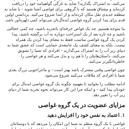
می‌کنند، به اشتراک بگذارید؟ شاید به تازگی گواهینامه خود را دریافت
کرده‌اید و مشتاق هستید که با گروهی برای غواصی آشنا شوید - یا شاید به
منطقه جدیدی نقل مکان کرده‌اید و از ابتدا شروع می‌کنید. برداشتن اولین
قدم برای پیدا کردن گروه غواصی ایده‌آل‌تان می‌تواند کمی دلهره‌آور باشد.
ما متوجه هستیم. چه یک غواص حرفه‌ای باتجربه باشید، چه کمی خجالتی
باشید و چه تازه بعد از یک استراحت دوباره به آب برگشته باشید، پیدا
کردن یک گروه غواصی مناسب فقط به معنای پیدا کردن یک همراه
نیست. بلکه به معنای کشف یک جامعه‌ی حمایتی است که عشق شما به
دنیای زیر آب را به اشتراک می‌گذارند - افرادی که شما را تشویق
می‌کنند، داستان‌هایتان را با هم رد و بدل می‌کنند و هر غواصی را
خاطره‌انگیزتر می‌کنند.
چون غواصی وقتی مشترک باشد بهتر است - و ماجراجویی بزرگ بعدی
شما با افرادی که ملاقات می‌کنید شروع می‌شود.
ادامه مطلب را بخوانید تا بفهمید چگونه یک گروه غواصی ایده‌آل برای
خودتان پیدا کنید - و اینکه چرا این کار می‌تواند نحوه تجربه شما از دنیای
زیر آب را تغییر دهد.
مزایای عضویت در یک گروه غواصی
۱. اعتماد به نفس خود را افزایش دهید
غواصی با یک گروه منظم به شما این امکان را می‌دهد که با دوستانتان
اعتماد ایجاد کنید و در آب احساس راحتی بیشتری داشته باشید. شما با