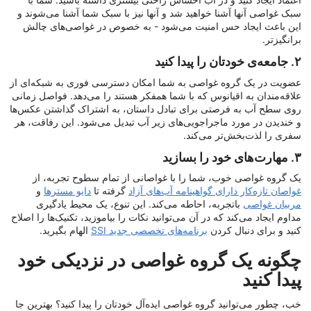
سبک غواصی آنها آشنا خواهید شد و آنها نیز با سبک شما آشنا می‌شوند و
این باعث ایجاد حس امنیت می‌شود - به خصوص در غواصی‌های چالش
برانگیزتر.
۲. جامعه‌ی خودتان را پیدا کنید
عضویت در یک گروه غواصی به شما امکان دسترسی فوری به شبکه‌ای از
علاقه‌مندان به اقیانوس که با شما همفکر هستند را می‌دهد. فواصل زمانی
روی سطح آب به فرصتی برای تبادل داستان، به اشتراک گذاشتن عکس‌ها
و خندیدن در مورد ماجراجویی‌های زیر آب تبدیل می‌شود. این رفاقت، هر
سفری را لذت‌بخش‌تر می‌کند.
۳. مهارت‌های خود را بسازید
یک گروه غواصی خوب، شما را با غواصانی از تمام سطوح تجربه، از
غواصان تازه‌کار دارای گواهینامه آب‌های آزاد
گرفته تا
دایو مسترها
و
مربیان غواصی
باتجربه، احاطه می‌کند. این تنوع، یک محیط یادگیری
مداوم ایجاد می‌کند که در آن می‌توانید نکات را بیاموزید، تکنیک‌ها را اصلاح
کنید و برای دنبال کردن
برنامه‌های تخصصی جدید SSI
الهام بگیرید.
چگونه یک گروه غواصی در نزدیکی خود
پیدا کنید
خب، چطور می‌توانید گروه غواصی ایده‌آل خودتان را پیدا کنید؟ بهترین جا