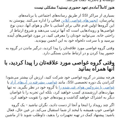
هنوز کاملاً آماده‌ی تعهد حضوری نیستید؟ مشکلی نیست
بسیاری از مراکز SSI از طریق رسانه‌های اجتماعی یا برنامه‌های
پیام‌رسان،
انجمن‌های غواصی آنلاین
فعالی را اداره می‌کنند. پیوستن به
این گروه‌ها اولین قدم عالی برای آشنایی با حال و هوای آنها، دیدن نوع
غواصی‌ها و رویدادهایی است که آنها ترتیب می‌دهند و شروع ارتباط از
راحتی خانه. می‌توانید خودتان را معرفی کنید، در مورد غواصی‌های آینده
بپرسید و با سرعت دلخواه خود به این انجمن بپیوندید.
وقتی گروه غواصی مورد علاقه‌تان را پیدا کردید، درگیر ماندن در گروه به
حضور پیدا کردن و در ارتباط ماندن بستگی دارد.
وقتی گروه غواصی مورد علاقه‌تان را پیدا کردید، با
آنها همراه بمانید
هرچه بیشتر در گروه غواصی خود شرکت کنید، ارزش آن بیشتر می‌شود!
گذراندن یک دوره تخصصی SSI، مانند
غواصی پیشرفته در آب‌های آزاد
یا
غواصی با نیتروکس هوای غنی‌شده را
با گروه خود در نظر بگیرید. نه تنها
مهارت‌های ارزشمندی کسب خواهید کرد، بلکه این تجربه را با غواصان
دیگر به اشتراک خواهید گذاشت و پیوندهای خود را تقویت خواهید کرد.
اگر چند رویداد را اینجا و آنجا از دست دادید، نگران نباشید - یک گروه
غواصی خوب همیشه با لبخند از شما استقبال می‌کند. در عین حال، فعال
باشید: پیشنهاد کمک در تهیه تجهیزات را بدهید، داوطلب شوید تا از ماشین