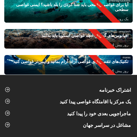
predragvuckovic
آیا برای غواصی سطحی باید شنا کردن را بلد باشید؟ ایمنی غواصی
سطحی
یک روز پیش
unsplash
اقیانوس‌های گرم‌تر: آنچه غواصان اسکوبا باید بدانند
روز پیش 4
mares
تکنیک‌های تنفس برای غواصی آزاد: آرام بمانید و ایمن‌تر غواصی کنید
روز پیش 6
اشتراک خبرنامه
یک مرکز یا اقامتگاه غواصی پیدا کنید
ماجراجویی بعدی خود را پیدا کنید
مشاغل در سراسر جهان