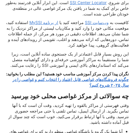
برای شروع،
SSI Center Locator
است. این ابزار آنلاین قدرتمند به‌طور
خاص برای کمک به شما در یافتن یک مرکز غواصی عالی در منطقه‌ی
خودتان طراحی شده است.
کافیست به
وب‌سایت SSI
مراجعه کنید یا
از برنامه MySSI
استفاده کنید،
موقعیت مکانی خود را وارد کنید و مکان‌یاب لیستی از مراکز نزدیک را به
شما نشان می‌دهد. اطلاعات دقیقی در مورد هر مرکز، از جمله اطلاعات
تماس، دوره‌هایی که ارائه می‌دهند و اغلب، تقویمی از رویدادهای آینده و
فعالیت‌های گروهی، پیدا خواهید کرد.
این روش بسیار قابل اعتمادتر از یک جستجوی ساده آنلاین است، زیرا
شما را مستقیماً به مراکز آموزشی حرفه‌ای و دارای گواهینامه متصل
می‌کند که استانداردهای بالای ایمنی و آموزشی SSI را رعایت می‌کنند.
نگران پیدا کردن مرکز آموزشی مناسب خود هستید؟ این مطلب را بخوانید:
چگونه فروشگاه‌های غواصی قابل اعتماد را انتخاب کنیم و غواصی را در
سال ۲۰۲۵ شروع کنیم؟
چه سوالاتی از مرکز غواصی محلی خود بپرسید
وقتی فهرستی از مراکز بالقوه را تهیه کردید، وقت آن است که با آنها
تماس بگیرید. از ارسال ایمیل، تماس تلفنی یا حتی مراجعه حضوری
نترسید. وقتی با آنها ارتباط برقرار می‌کنید، خوب است که چند سوال از
قبل آماده داشته باشید.
آیا شما یک گروه یا باشگاه غواصی منظم دارید که برای غواصی‌های