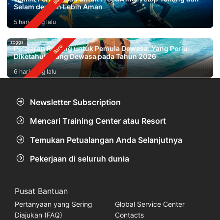
Selam dengan Lebih Aman
5 hari yang lalu
zoggs
Pelajaran Renang untuk Pemula Dewasa: Yang Perlu
Diketahui Orang Dewasa pada Tahun 2026
6 hari yang lalu
Newsletter Subscription
Mencari Training Center atau Resort
Temukan Petualangan Anda Selanjutnya
Pekerjaan di seluruh dunia
Pusat Bantuan
Pertanyaan yang Sering
Global Service Center
Diajukan (FAQ)
Contacts