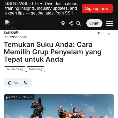
SSI NEWSLETTER: Dive destinations,
training insights, industry updates, and
Sign up now!
expert tips — get the latest from SSI!
Login
kembali
Temukan Suku Anda: Cara
Memilih Grup Penyelam yang
Tepat untuk Anda
scuba diving
freediving
66
predrag-vuckovic