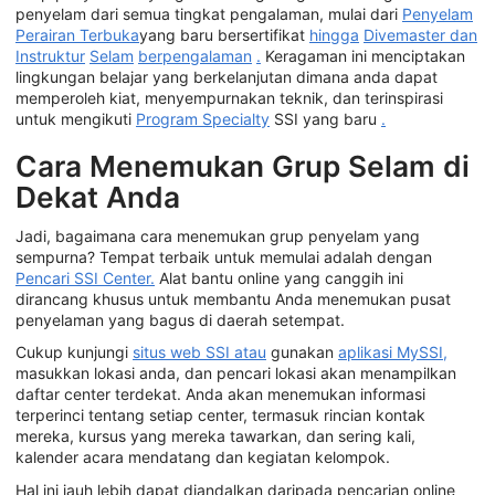
penyelam dari semua tingkat pengalaman, mulai dari
Penyelam
Perairan Terbuka
yang baru bersertifikat
hingga
Divemaster dan
Instruktur
Selam
berpengalaman
.
Keragaman ini menciptakan
lingkungan belajar yang berkelanjutan dimana anda dapat
memperoleh kiat, menyempurnakan teknik, dan terinspirasi
untuk mengikuti
Program Specialty
SSI yang baru
.
Cara Menemukan Grup Selam di
Dekat Anda
Jadi, bagaimana cara menemukan grup penyelam yang
sempurna? Tempat terbaik untuk memulai adalah dengan
Pencari SSI Center.
Alat bantu online yang canggih ini
dirancang khusus untuk membantu Anda menemukan pusat
penyelaman yang bagus di daerah setempat.
Cukup kunjungi
situs web SSI atau
gunakan
aplikasi MySSI,
masukkan lokasi anda, dan pencari lokasi akan menampilkan
daftar center terdekat. Anda akan menemukan informasi
terperinci tentang setiap center, termasuk rincian kontak
mereka, kursus yang mereka tawarkan, dan sering kali,
kalender acara mendatang dan kegiatan kelompok.
Hal ini jauh lebih dapat diandalkan daripada pencarian online