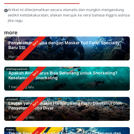
Artikel ini diterjemahkan secara otomatis dan mungkin mengandung
sedikit ketidakakuratan; silakan merujuk ke versi bahasa Inggris aslinya
jika ragu.
more
Penyelaman Scuba dengan Masker Full Face: Specialty
Baru SSI
Hari ini
predragvuckovic
Apakah Anda Harus Bisa Berenang untuk Snorkeling?
Keselamatan Snorkeling
1 hari yang lalu
unsplash
Lautan yang Semakin Hangat: Yang Perlu Diketahui oleh
Penyelam Scuba Diver
3 hari yang lalu
mares
Teknik Pernapasan untuk Freediving: Tetap Tenang dan