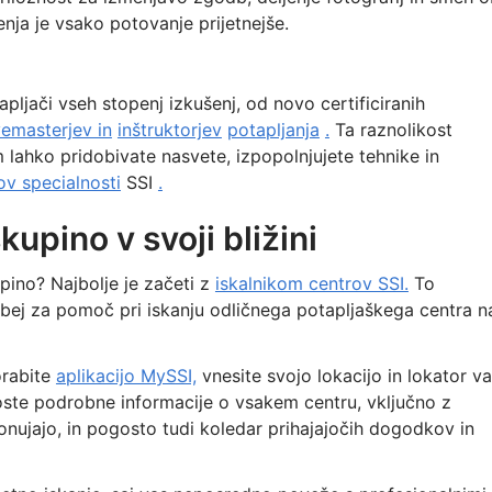
ja je vsako potovanje prijetnejše.
ljači vseh stopenj izkušenj, od novo certificiranih
emasterjev in
inštruktorjev
potapljanja
.
Ta raznolikost
 lahko pridobivate nasvete, izpopolnjujete tehnike in
v specialnosti
SSI
.
kupino v svoji bližini
pino? Najbolje je začeti z
iskalnikom centrov SSI.
To
bej za pomoč pri iskanju odličnega potapljaškega centra n
rabite
aplikacijo MySSI,
vnesite svojo lokacijo in lokator v
oste podrobne informacije o vsakem centru, vključno z
 ponujajo, in pogosto tudi koledar prihajajočih dogodkov in