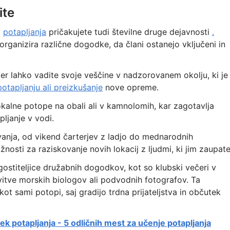
ite
g
potapljanja
pričakujete tudi številne druge dejavnosti
.
rganizira različne dogodke, da člani ostanejo vključeni in
jer lahko vadite svoje veščine v nadzorovanem okolju, ki je
otapljanju ali preizkušanje
nove opreme.
lokalne potope na obali ali v kamnolomih, kar zagotavlja
ljanje v vodi.
vanja, od vikend čarterjev z ladjo do mednarodnih
ožnosti za raziskovanje novih lokacij z ljudmi, ki jim zaupate
gostiteljice družabnih dogodkov, kot so klubski večeri v
vitve morskih biologov ali podvodnih fotografov. Ta
 sami potopi, saj gradijo trdna prijateljstva in občutek
ek potapljanja - 5 odličnih mest za učenje potapljanja