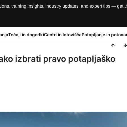
, training insights, industry updates, and expert tips — get th
anja
Tečaji in dogodki
Centri in letovišča
Potapljanje in potova
ako izbrati pravo potapljaško