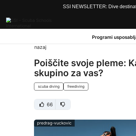
SSI NEWSLETTER: Dive destinations
Programi usposablj
nazaj
Poiščite svoje pleme: K
skupino za vas?
scuba diving
freediving
66
predrag-vuckovic