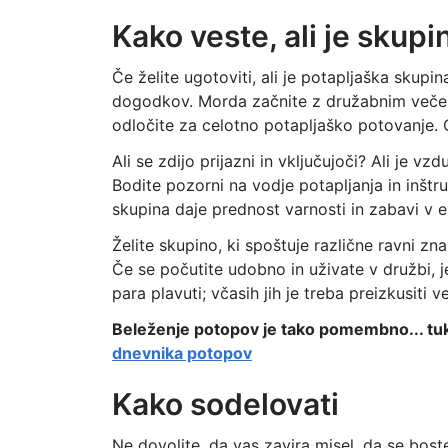
Kako veste, ali je skup
Če želite ugotoviti, ali je potapljaška skupi
dogodkov. Morda začnite z družabnim večer
odločite za celotno potapljaško potovanje. 
Ali se zdijo prijazni in vključujoči? Ali je 
Bodite pozorni na vodje potapljanja in inštr
skupina daje prednost varnosti in zabavi v e
Želite skupino, ki spoštuje različne ravni zna
Če se počutite udobno in uživate v družbi, j
para plavuti; včasih jih je treba preizkusiti
Beleženje potopov je tako pomembno... tuka
dnevnika potopov
Kako sodelovati
Ne dovolite, da vas zavira misel, da se boste 