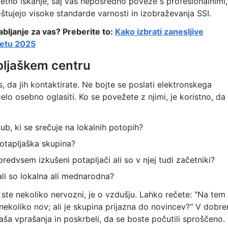
pletno iskanje, saj vas neposredno poveže s profesionalnimi,
poštujejo visoke standarde varnosti in izobraževanja SSI.
abljanje za vas? Preberite to:
Kako izbrati zanesljive
 letu 2025
pljaškem centru
, da jih kontaktirate. Ne bojte se poslati elektronskega
celo osebno oglasiti. Ko se povežete z njimi, je koristno, da
ub, ki se srečuje na lokalnih potopih?
otapljaška skupina?
redvsem izkušeni potapljači ali so v njej tudi začetniki?
li so lokalna ali mednarodna?
če ste nekoliko nervozni, je o vzdušju. Lahko rečete: "Na tem
nekoliko nov; ali je skupina prijazna do novincev?" V dobr
ša vprašanja in poskrbeli, da se boste počutili sproščeno.