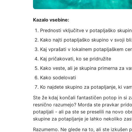
Kazalo vsebine:
Prednosti vključitve v potapljaško skupi
Kako najti potapljaško skupino v svoji bli
Kaj vprašati v lokalnem potapljaškem ce
Kaj pričakovati, ko se pridružite
Kako veste, ali je skupina primerna za va
Kako sodelovati
Ko najdete skupino za potapljanje, ki vam
Ste že kdaj končali fantastičen potop in si za
resnično razumejo? Morda ste pravkar pridobili
potapljali - ali pa ste se preselili na novo 
skupine za potapljanje je lahko nekoliko zas
Razumemo. Ne glede na to, ali ste izkušen pr