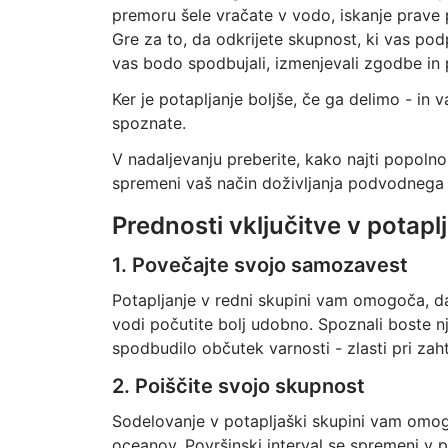
premoru šele vračate v vodo, iskanje prave 
Gre za to, da odkrijete skupnost, ki vas pod
vas bodo spodbujali, izmenjevali zgodbe in 
Ker je potapljanje boljše, če ga delimo - in v
spoznate.
V nadaljevanju preberite, kako najti popolno
spremeni vaš način doživljanja podvodnega 
Prednosti vključitve v potap
1. Povečajte svojo samozavest
Potapljanje v redni skupini vam omogoča, da 
vodi počutite bolj udobno. Spoznali boste n
spodbudilo občutek varnosti - zlasti pri zah
2. Poiščite svojo skupnost
Sodelovanje v potapljaški skupini vam omog
oceanov. Površinski interval se spremeni v p