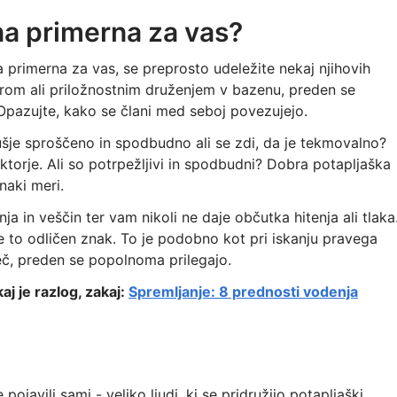
ina primerna za vas?
na primerna za vas, se preprosto udeležite nekaj njihovih
om ali priložnostnim druženjem v bazenu, preden se
Opazujte, kako se člani med seboj povezujejo.
vzdušje sproščeno in spodbudno ali se zdi, da je tekmovalno?
uktorje. Ali so potrpežljivi in spodbudni? Dobra potapljaška
naki meri.
nja in veščin ter vam nikoli ne daje občutka hitenja ali tlaka
e to odličen znak. To je podobno kot pri iskanju pravega
 več, preden se popolnoma prilegajo.
j je razlog, zakaj:
Spremljanje: 8 prednosti vodenja
pojavili sami - veliko ljudi, ki se pridružijo potapljaški