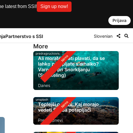
e latest from SSI!
Sign up now!
Prijava
Slovenian
nja
Partnerstvo s SSI
More
predragvuckovic
Ali morate znati plavati, da se
lahko potapljate s dihalko?
Varnost pri Snorkljanju
(Snorkeling)
Danes
unsplash
Toplejši oceani: Kaj morajo
vedeti Scuba potapljači
Pred 2 dnevi