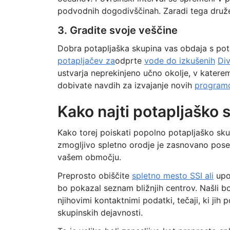
podvodnih dogodivščinah. Zaradi tega družen
3. Gradite svoje veščine
Dobra potapljaška skupina vas obdaja s potap
potapljačev za
odprte
vode do izkušenih
Div
ustvarja neprekinjeno učno okolje, v katerem
dobivate navdih za izvajanje novih
programo
Kako najti potapljaško s
Kako torej poiskati popolno potapljaško sku
zmogljivo spletno orodje je zasnovano pose
vašem območju.
Preprosto obiščite
spletno mesto SSI ali
upo
bo pokazal seznam bližnjih centrov. Našli b
njihovimi kontaktnimi podatki, tečaji, ki jih
skupinskih dejavnosti.