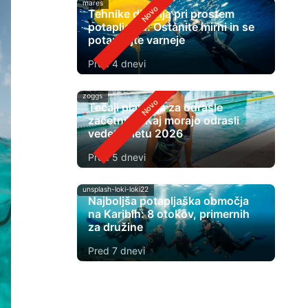
mares
Tehnike dihanja pri prostem
potapljanju: Ostanite mirni in se
potapljajte varneje
Pred 4 dnevi
zoggs
Tečaji plavanja za odrasle
začetnike: Kaj morajo odrasli
vedeti v letu 2026
Pred 5 dnevi
unsplash-loki-loki22
Najboljša potapljaška območja
na Karibih: 8 otokov, primernih
za družine
Pred 7 dnevi