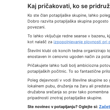
Kaj pričakovati, ko se pridruž
Ko ste član potapljaške skupine, lahko pole
Dobro razvita potapljaška skupina pogosto o
povezani.
To lahko vključuje redne seanse v bazenu, k
kot nalašč za
izpopolnjevanje plovnosti pri p
Številni klubi ob koncih tedna organizirajo 
enostaven in cenovno ugoden način za potap
Pričakujete lahko tudi bolj ambiciozna poto
potapljaških počitnic. To so fantastične pril
Poleg dejavnosti v vodi številne skupine so 
lokalnem pubu, druženja na žaru ali predsta
družabna srečanja so prav tako pomembna kot
pripadnosti znotraj potapljaške skupine.
Ste novinec v potapljanju? Oglejte si:
Začet