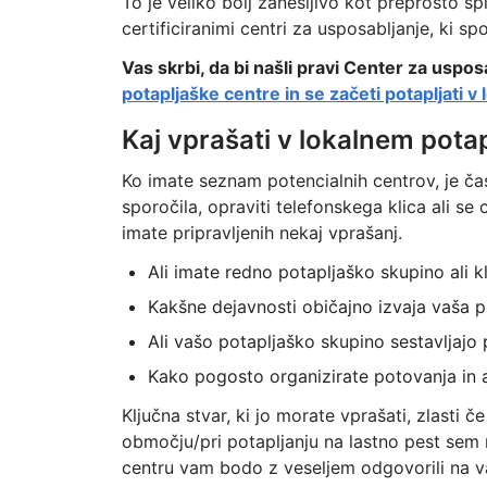
To je veliko bolj zanesljivo kot preprosto s
certificiranimi centri za usposabljanje, ki s
Vas skrbi, da bi našli pravi Center za uspos
potapljaške centre in se začeti potapljati v
Kaj vprašati v lokalnem pota
Ko imate seznam potencialnih centrov, je čas
sporočila, opraviti telefonskega klica ali se 
imate pripravljenih nekaj vprašanj.
Ali imate redno potapljaško skupino ali kl
Kakšne dejavnosti običajno izvaja vaša p
Ali vašo potapljaško skupino sestavljajo p
Kako pogosto organizirate potovanja in a
Ključna stvar, ki jo morate vprašati, zlasti 
območju/pri potapljanju na lastno pest sem 
centru vam bodo z veseljem odgovorili na va