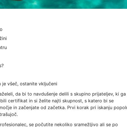
no
žini
ntru
s?
 je všeč, ostanite vključeni
želeli, da bi to navdušenje delili s skupino prijateljev, ki ga
 certifikat in si želite najti skupnost, s katero bi se
območje in začenjate od začetka. Prvi korak pri iskanju popo
trašujoč.
ofesionalec, se počutite nekoliko sramežljivo ali se po