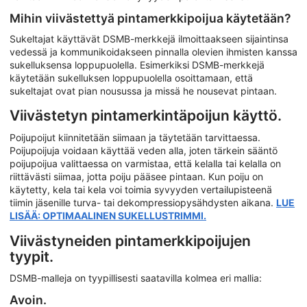
Mihin viivästettyä pintamerkkipoijua käytetään?
Sukeltajat käyttävät DSMB-merkkejä ilmoittaakseen sijaintinsa
vedessä ja kommunikoidakseen pinnalla olevien ihmisten kanssa
sukelluksensa loppupuolella. Esimerkiksi DSMB-merkkejä
käytetään sukelluksen loppupuolella osoittamaan, että
sukeltajat ovat pian nousussa ja missä he nousevat pintaan.
Viivästetyn pintamerkintäpoijun käyttö.
Poijupoijut kiinnitetään siimaan ja täytetään tarvittaessa.
Poijupoijuja voidaan käyttää veden alla, joten tärkein sääntö
poijupoijua valittaessa on varmistaa, että kelalla tai kelalla on
riittävästi siimaa, jotta poiju pääsee pintaan. Kun poiju on
käytetty, kela tai kela voi toimia syvyyden vertailupisteenä
tiimin jäsenille turva- tai dekompressiopysähdysten aikana.
LUE
LISÄÄ: OPTIMAALINEN SUKELLUSTRIMMI.
Viivästyneiden pintamerkkipoijujen
tyypit.
DSMB-malleja on tyypillisesti saatavilla kolmea eri mallia:
Avoin.