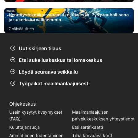
mares
Hengitystekniikat vapaasukelluksessa: Pysy rauhallisena
ja sukelta turvallisemmin
7 päivää sitten
Uutiskirjeen tilaus
Etsi sukelluskeskus tai lomakeskus
Löydä seuraava seikkailu
Työpaikat maailmanlaajuisesti
Ohjekeskus
Usein kysytyt kysymykset
Maailmanlaajuisen
(FAQ)
palvelukeskuksen yhteystiedot
Kuluttajansuoja
Etsi sertifikaatti
Ammatillinen todentaminen
Tilaa korvaava kortti