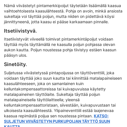
Nämä viivästetyt pintamerkkipoijut täytetään lisäämällä kaasua
vaihtoehtoisesta kaasulähteestä. Pohja on avoin, minkä ansiosta
sukeltaja voi täyttää poijun, mutta niiden on pidettävä köysi
jännittyneenä, jotta kaasu ei pääse karkaamaan pinnalle.
Itsetiivistyvä.
Itsetiivistyvät viiveellä toimivat pintamerkintäpoijut voidaan
täyttää myös täyttämällä ne kaasulla poijun pohjassa olevan
aukon kautta. Poijun noustessa pohja tiivistyy estäen kaasun
pääsyn ulos.
Sinetöity.
Suljetussa viivästetyssä pintapoijussa on täyttöventtiili, joka
voidaan täyttää joko suun kautta tai kiinnittää matalapaineiseen
kaasulähteeseen, joka on samanlainen kuin
kelluntakompensaattoreissa tai kuivapuvuissa käytetty
matalapaineinen täyttölaite. Sukeltaja täyttää poijun
matalapaineisella täyttölaitteella; yleensä
kelluntakompensaattoristaan, siivestään, kuivapuvustaan tai
ulkoisesta kaasulähteestä. Ylipaineventtiili estää laajenevaa
kaasua repimästä poijua sen noustessa pintaan.
KATSO:
SULJETUN VIIVÄSTETYN PURKUPOIJAN TÄYTTÖ SUUN
KAUTTA.