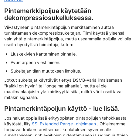
Pintamerkkipoijua käytetään
dekompressiosukelluksessa.
Viivästyneen pintamerkintäpoijun merkitseminen auttaa
tunnistamaan dekompressiosukeltajan. Tiimi käyttää yleensä
vain yhtä pintamerkintäpoijua, mutta useammalla poijulla voi olla
useita hyödyllisiä toimintoja, kuten:
Liuskekivien kantaminen pinnalle.
Avuntarpeen viestiminen.
Sukeltajan tilan muutoksen ilmoitus.
Jotkut sukeltajat käyttävät tiettyä DSMB-väriä ilmaisemaan
"kaikki on hyvin" tai "ongelma alhaalla", mutta ei ole
maailmanlaajuista yksimielisyyttä siitä, mitkä värit osoittavat
mitäkin signaalia.
Pintamerkintäpoijun käyttö - lue lisää.
Jos haluat oppia lisää erityyppisten pintapoijujen tehokkaasta
käytöstä, liity
SSI Extended Range -ohjelmaan
. Ohjelmamme
tarjoavat kaiken tarvitsemasi koulutuksen syvemmälle
sukeltamiseen, pohja-aikojen pidentämiseen ja syvien riuttojen,