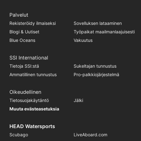
Palvelut
Rekisteröidy ilmaiseksi
Sovelluksen lataaminen
Blogi & Uutiset
Työpaikat maailmanlaajuisesti
Blue Oceans
Vakuutus
SSI International
Tietoja SSI:stä
Sukeltajan tunnustus
Ammatillinen tunnustus
Pro-palkkiojärjestelmä
Oikeudellinen
Tietosuojakäytäntö
Jälki
Muuta evästeasetuksia
HEAD Watersports
Scubago
LiveAboard.com