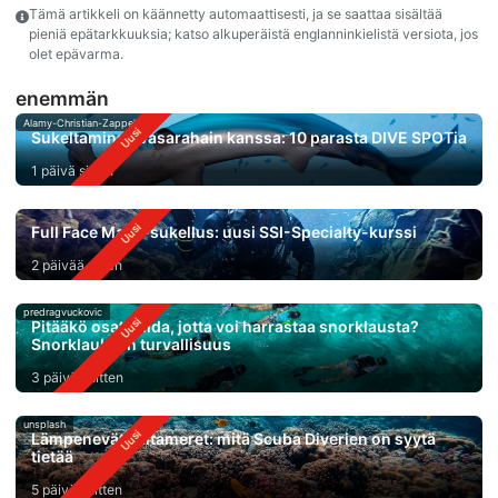
Tämä artikkeli on käännetty automaattisesti, ja se saattaa sisältää
pieniä epätarkkuuksia; katso alkuperäistä englanninkielistä versiota, jos
olet epävarma.
enemmän
Alamy-Christian-Zappel
Sukeltaminen vasarahain kanssa: 10 parasta DIVE SPOTia
1 päivä sitten
Full Face Mask-sukellus: uusi SSI-Specialty-kurssi
2 päivää sitten
predragvuckovic
Pitääkö osata uida, jotta voi harrastaa snorklausta?
Snorklauksen turvallisuus
3 päivää sitten
unsplash
Lämpenevät valtameret: mitä Scuba Diverien on syytä
tietää
5 päivää sitten