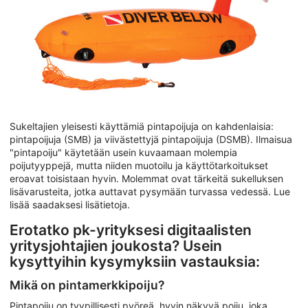
Sukeltajien yleisesti käyttämiä pintapoijuja on kahdenlaisia:
pintapoijuja (SMB) ja viivästettyjä pintapoijuja (DSMB). Ilmaisua
"pintapoiju" käytetään usein kuvaamaan molempia
poijutyyppejä, mutta niiden muotoilu ja käyttötarkoitukset
eroavat toisistaan hyvin. Molemmat ovat tärkeitä sukelluksen
lisävarusteita, jotka auttavat pysymään turvassa vedessä. Lue
lisää saadaksesi lisätietoja.
Erotatko pk-yrityksesi digitaalisten
yritysjohtajien joukosta? Usein
kysyttyihin kysymyksiin vastauksia:
Mikä on pintamerkkipoiju?
Pintapoiju on tyypillisesti pyöreä, hyvin näkyvä poiju, joka