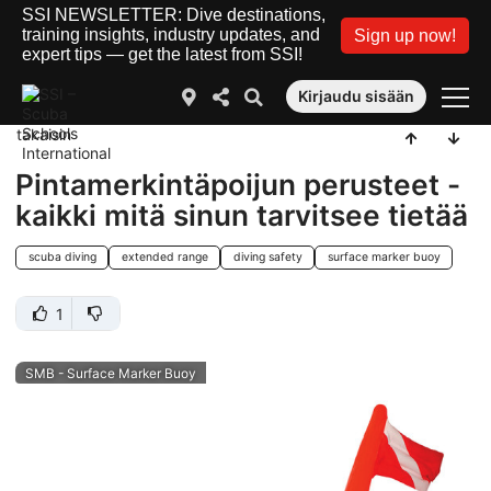
SSI NEWSLETTER: Dive destinations,
training insights, industry updates, and
Sign up now!
expert tips — get the latest from SSI!
Kirjaudu sisään
takaisin
Pintamerkintäpoijun perusteet -
kaikki mitä sinun tarvitsee tietää
scuba diving
extended range
diving safety
surface marker buoy
1
SMB - Surface Marker Buoy