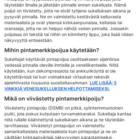
täytetään ilmalla ja jätetään pinnalle ennen sukellusta. Nämä
poijut on tiivistetty, jotta ne eivät tyhjene sukelluksen aikana ja
pysyvät pinnalla. Ne on valmistettu kestävästä kelluvasta
materiaalista ja ovat yleensä kirkkaanpunaisia, keltaisia tai
oransseja, jotta ne on helppo nähdä veden pinnalla. Joissakin
poijuissa on tekstiä tai niihin on kiinnitetty lippu, joka lisää niiden
näkyvyyttä entisestään.
Mihin pintamerkkipoijua käytetään?
Sukeltajat käyttävät pintapoijua osoittaakseen sijaintinsa
vedessä pinnalla oleville ihmisille ja veneliikenteelle. Niitä
käytetään, kun dekompressiota tai ankkuriköyttä ei ole
käytettävissä tai kun voimakkaat virtaukset tekevät
ajelehtivasta noususta suositeltavamman.
LUE LISÄÄ: 5
VINKKIÄ VENESUKELLUKSEN HELPOTTAMISEKSI.
Mikä on viivästetty pintamerkkipoiju?
Viivästetty pintapoiju (DSMB) on pitkä, sylinterinmuotoinen
putki, jota joskus kutsutaan turvamakkaraksi. Sukeltaja kantaa
niitä rullalle käännettynä sukelluksen aikana ja ne täytetään
tarvittaessa. Viivästetyt pintapoijut on valmistettu
samankaltaisista materiaaleista kuin pintapoijut ja ne on
väriltään kirkkaanvärisiä näkyvyyden parantamiseksi.