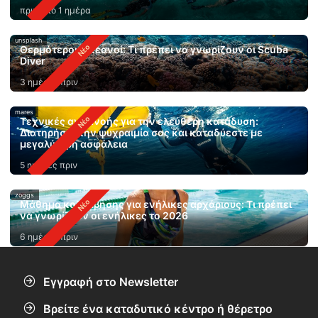
πριν από 1 ημέρα
unsplash
Θερμότεροι ωκεανοί: Τι πρέπει να γνωρίζουν οι Scuba
Diver
3 ημέρες πριν
mares
Τεχνικές αναπνοής για την ελεύθερη κατάδυση:
Διατηρήστε την ψυχραιμία σας και καταδύεστε με
μεγαλύτερη ασφάλεια
5 ημέρες πριν
zoggs
Μάθημα κολύμβησης για ενήλικες αρχάριους: Τι πρέπει
να γνωρίζουν οι ενήλικες το 2026
6 ημέρες πριν
Εγγραφή στο Newsletter
Βρείτε ένα καταδυτικό κέντρο ή θέρετρο