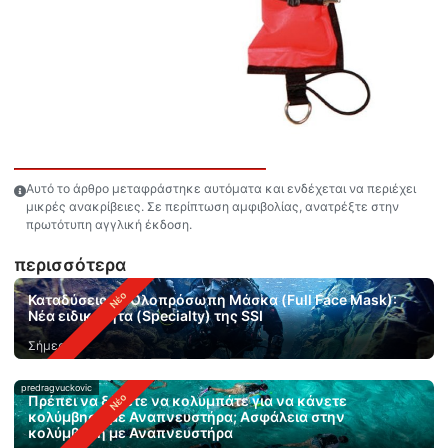
Αυτό το άρθρο μεταφράστηκε αυτόματα και ενδέχεται να περιέχει
μικρές ανακρίβειες. Σε περίπτωση αμφιβολίας, ανατρέξτε στην
πρωτότυπη αγγλική έκδοση.
περισσότερα
Καταδύσεις με Ολοπρόσωπη Μάσκα (Full Face Mask):
Νέα ειδικότητα (Specialty) της SSI
Σήμερα
predragvuckovic
Πρέπει να ξέρετε να κολυμπάτε για να κάνετε
κολύμβηση με Αναπνευστήρα; Ασφάλεια στην
κολύμβηση με Αναπνευστήρα