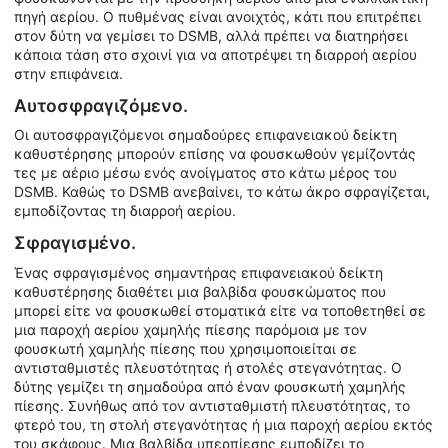
πηγή αερίου. Ο πυθμένας είναι ανοιχτός, κάτι που επιτρέπει
στον δύτη να γεμίσει το DSMB, αλλά πρέπει να διατηρήσει
κάποια τάση στο σχοινί για να αποτρέψει τη διαρροή αερίου
στην επιφάνεια.
Αυτοσφραγιζόμενο.
Οι αυτοσφραγιζόμενοι σημαδούρες επιφανειακού δείκτη
καθυστέρησης μπορούν επίσης να φουσκωθούν γεμίζοντάς
τες με αέριο μέσω ενός ανοίγματος στο κάτω μέρος του
DSMB. Καθώς το DSMB ανεβαίνει, το κάτω άκρο σφραγίζεται,
εμποδίζοντας τη διαρροή αερίου.
Σφραγισμένο.
Ένας σφραγισμένος σημαντήρας επιφανειακού δείκτη
καθυστέρησης διαθέτει μια βαλβίδα φουσκώματος που
μπορεί είτε να φουσκωθεί στοματικά είτε να τοποθετηθεί σε
μια παροχή αερίου χαμηλής πίεσης παρόμοια με τον
φουσκωτή χαμηλής πίεσης που χρησιμοποιείται σε
αντισταθμιστές πλευστότητας ή στολές στεγανότητας. Ο
δύτης γεμίζει τη σημαδούρα από έναν φουσκωτή χαμηλής
πίεσης. Συνήθως από τον αντισταθμιστή πλευστότητας, το
φτερό του, τη στολή στεγανότητας ή μια παροχή αερίου εκτός
του σκάφους. Μια βαλβίδα υπερπίεσης εμποδίζει το