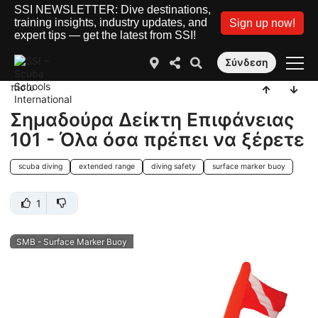
SSI NEWSLETTER: Dive destinations,
training insights, industry updates, and
Sign up now!
expert tips — get the latest from SSI!
Σύνδεση
πίσω
Σημαδούρα Δείκτη Επιφάνειας
101 - Όλα όσα πρέπει να ξέρετε
scuba diving
extended range
diving safety
surface marker buoy
1
SMB - Surface Marker Buoy