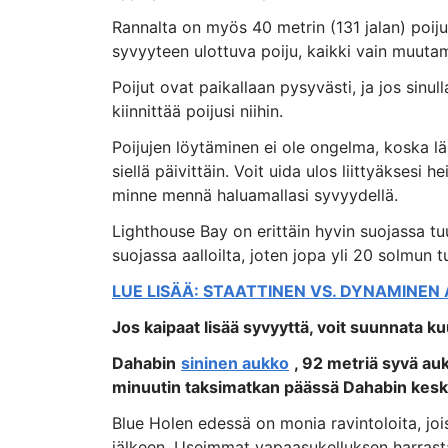
Rannalta on myös 40 metrin (131 jalan) poiju,
syvyyteen ulottuva poiju, kaikki vain muuta
Poijut ovat paikallaan pysyvästi, ja jos sinul
kiinnittää poijusi niihin.
Poijujen löytäminen ei ole ongelma, koska lä
siellä päivittäin. Voit uida ulos liittyäksesi h
minne mennä haluamallasi syvyydellä.
Lighthouse Bay on erittäin hyvin suojassa tuu
suojassa aalloilta, joten jopa yli 20 solmun t
LUE LISÄÄ: STAATTINEN VS. DYNAMINEN
Jos kaipaat lisää syvyyttä, voit suunnata k
Dahabin
sininen aukko
, 92 metriä syvä au
minuutin taksimatkan päässä Dahabin kesk
Blue Holen edessä on monia ravintoloita, joi
jälkeen. Useimmat vapaasukelluksen harrast