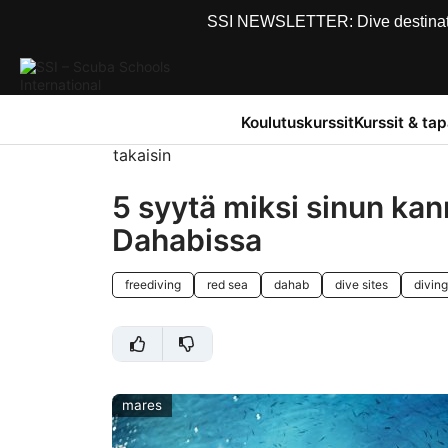
SSI NEWSLETTER: Dive destinations
Koulutuskurssit
Kurssit & ta
takaisin
5 syytä miksi sinun kan
Dahabissa
freediving
red sea
dahab
dive sites
diving
mares