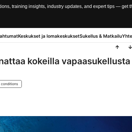
, training insights, industry updates, and expert tips — get th
pahtumat
Keskukset ja lomakeskukset
Sukellus & Matkailu
Yhte
nattaa kokeilla vapaasukellusta
 conditions