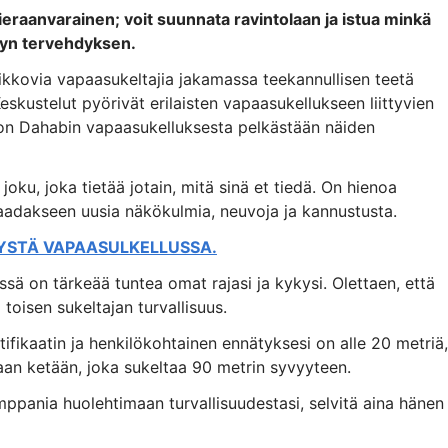
ieraanvarainen; voit suunnata ravintolaan ja istua minkä
myn tervehdyksen.
 rikkovia vapaasukeltajia jakamassa teekannullisen teetä
eskustelut pyörivät erilaisten vapaasukellukseen liittyvien
jon Dahabin vapaasukelluksesta pelkästään näiden
 joku, joka tietää jotain, mitä sinä et tiedä. On hienoa
saadakseen uusia näkökulmia, neuvoja ja kannustusta.
TYSTÄ VAPAASULKELLUSSA.
sä on tärkeää tuntea omat rajasi ja kykysi. Olettaen, että
 toisen sukeltajan turvallisuus.
rtifikaatin ja henkilökohtainen ennätyksesi on alle 20 metriä,
maan ketään, joka sukeltaa 90 metrin syvyyteen.
mppania huolehtimaan turvallisuudestasi, selvitä aina hänen