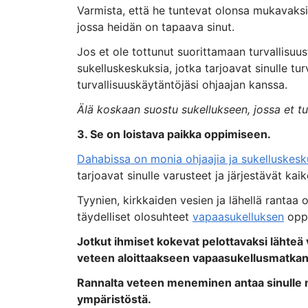
Varmista, että he tuntevat olonsa mukavaksi
jossa heidän on tapaava sinut.
Jos et ole tottunut suorittamaan turvallisuust
sukelluskeskuksia, jotka tarjoavat sinulle turva
turvallisuuskäytäntöjäsi ohjaajan kanssa.
Älä koskaan suostu sukellukseen, jossa et t
3. Se on loistava paikka oppimiseen.
Dahabissa on monia ohjaajia ja sukelluskesk
tarjoavat sinulle varusteet ja järjestävät kaik
Tyynien, kirkkaiden vesien ja lähellä ranta
täydelliset olosuhteet
vapaasukelluksen
oppi
Jotkut ihmiset kokevat pelottavaksi lähteä 
veteen aloittaakseen vapaasukellusmatkan
Rannalta veteen meneminen antaa sinulle m
ympäristöstä.