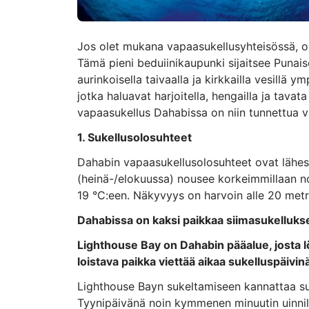
Jos olet mukana vapaasukellusyhteisössä, ol
Tämä pieni beduiinikaupunki sijaitsee Punais
aurinkoisella taivaalla ja kirkkailla vesillä
jotka haluavat harjoitella, hengailla ja tava
vapaasukellus Dahabissa on niin tunnettua 
1. Sukellusolosuhteet
Dahabin vapaasukellusolosuhteet ovat lähes 
(heinä-/elokuussa) nousee korkeimmillaan no
19 °C:een. Näkyvyys on harvoin alle 20 metri
Dahabissa on kaksi paikkaa siimasukellukse
Lighthouse Bay on Dahabin pääalue, josta löy
loistava paikka viettää aikaa sukelluspäivinä
Lighthouse Bayn sukeltamiseen kannattaa su
Tyynipäivänä noin kymmenen minuutin uinnil