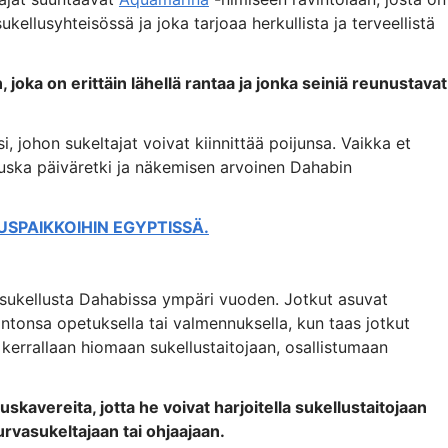
kellusyhteisössä ja joka tarjoaa herkullista ja terveellistä
 joka on erittäin lähellä rantaa ja jonka seiniä reunustavat
, johon sukeltajat voivat kiinnittää poijunsa. Vaikka et
hauska päiväretki ja näkemisen arvoinen Dahabin
USPAIKKOIHIN EGYPTISSÄ.
asukellusta Dahabissa ympäri vuoden. Jotkut asuvat
ntonsa opetuksella tai valmennuksella, kun taas jotkut
kerrallaan hiomaan sukellustaitojaan, osallistumaan
uskavereita, jotta he voivat harjoitella sukellustaitojaan
urvasukeltajaan tai ohjaajaan.