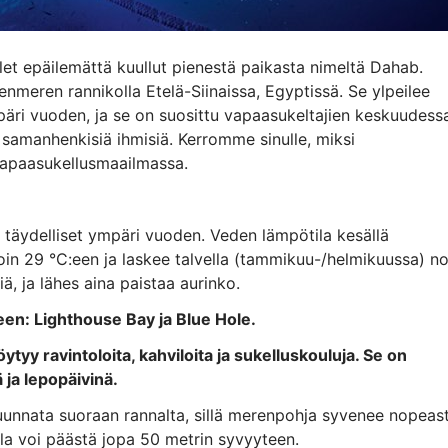
et epäilemättä kuullut pienestä paikasta nimeltä Dahab.
enmeren rannikolla Etelä-Siinaissa, Egyptissä. Se ylpeilee
 ympäri vuoden, ja se on suosittu vapaasukeltajien keskuudess
ta samanhenkisiä ihmisiä. Kerromme sinulle, miksi
vapaasukellusmaailmassa.
täydelliset ympäri vuoden. Veden lämpötila kesällä
in 29 °C:een ja laskee talvella (tammikuu-/helmikuussa) no
ä, ja lähes aina paistaa aurinko.
en: Lighthouse Bay ja Blue Hole.
tyy ravintoloita, kahviloita ja sukelluskouluja. Se on
 ja lepopäivinä.
unnata suoraan rannalta, sillä merenpohja syvenee nopeast
la voi päästä jopa 50 metrin syvyyteen.