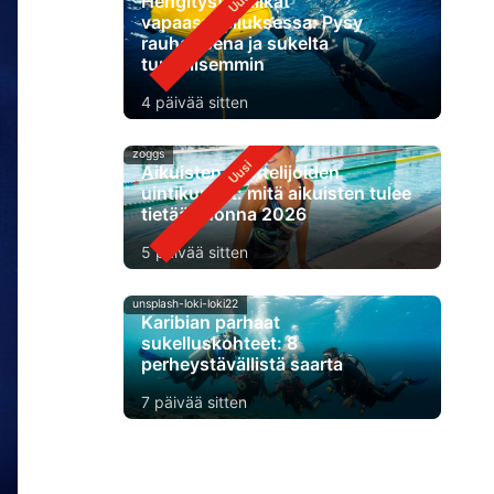
Hengitystekniikat
vapaasukelluksessa: Pysy
rauhallisena ja sukelta
turvallisemmin
4 päivää sitten
zoggs
Aikuisten aloittelijoiden
uintikurssit: mitä aikuisten tulee
tietää vuonna 2026
5 päivää sitten
unsplash-loki-loki22
Karibian parhaat
sukelluskohteet: 8
perheystävällistä saarta
7 päivää sitten