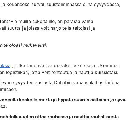
 ja kokeneeksi turvallisuustoiminnassa siinä syvyydessä,
ehtäviä muille sukeltajille, on parasta valita
llisuutta ja joissa voit harjoitella taitojasi ja
unne oloasi mukavaksi.
uksia
, jotka tarjoavat vapaasukelluskursseja. Useimmat
en logistiikan, jotta voit rentoutua ja nauttia kurssistasi.
a olevan syvyyden ansiosta Dahabin vapaasukellus tarjoaa
miseen.
veneellä keskelle merta ja hypätä suuriin aaltoihin ja syvä
sa.
ahdollisuuden ottaa rauhassa ja nauttia rauhallisesta