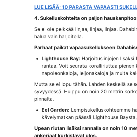
LUE LISÄÄ: 10 PARASTA VAPAASTI SUKEL
4. Sukelluskohteita on paljon hauskanpitoo
Se ei ole pelkkää linjaa, linjaa, linjaa. Dahabi
halua vain harjoitella.
Parhaat paikat vapaasukellukseen Dahabiss
Lighthouse Bay:
Harjoituslinjojen lisäksi
rantaa. Voit seurata koralliriuttaa pienen
napoleonkaloja, leijonakaloja ja muita kal
Mutta se ei lopu tähän. Lahden keskellä sei
syvyydessä. Huippu on noin 20 metrin korkeud
pinnalta.
Eel Garden:
Lempisukelluskohteemme ha
kävelymatkan päässä Lighthouse Baysta, ja 
Upean riutan lisäksi rannalla on noin 10 me
ankeriaat kurkistavat ulos.