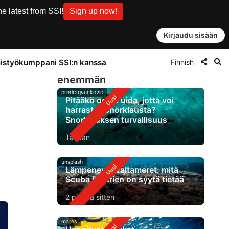
e latest from SSI!
Sign up now!
Kirjaudu sisään
Finnish
istyökumppani SSI:n kanssa
enemmän
predragvuckovic
Pitääkö osata uida, jotta voi
harrastaa snorklausta?
Snorklauksen turvallisuus
Tänään
unsplash
Lämpenevät valtameret: mitä
Scuba Diverien on syytä tietää
2 päivää sitten
mares