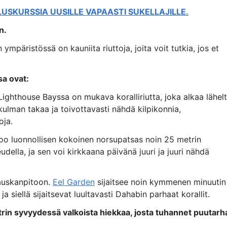
LUSKURSSIA UUSILLE VAPAASTI SUKELLAJILLE.
n.
n ympäristössä on kauniita riuttoja, joita voit tutkia, jos et
a ovat:
 Lighthouse Bayssa on mukava koralliriutta, joka alkaa lähel
 kulman takaa ja toivottavasti nähdä kilpikonnia,
oja.
soo luonnollisen kokoinen norsupatsas noin 25 metrin
ella, ja sen voi kirkkaana päivänä juuri ja juuri nähdä
uskanpitoon.
Eel Garden
sijaitsee noin kymmenen minuutin
siellä sijaitsevat luultavasti Dahabin parhaat korallit.
trin syvyydessä valkoista hiekkaa, josta tuhannet puutarh