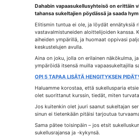
Dahabin vapaasukellusyhteisö on erittäin v
tahansa sukeltajien pöydässä ja saada hy
Elitismin tuntua ei ole, ja löydät ennätyksiä
vastavalmistuneiden aloittelijoiden kanssa. K
aiheiden ympärillä, ja huomaat oppivasi pal
keskustelujen avulla.
Aina on joku, jolla on erilainen näkökulma, ja
ympäröidä itsensä muilla vapaasukeltajilla 
OPI 5 TAPAA LISÄTÄ HENGITYKSEN PIDÄ
Haluamme korostaa, että sukellusparia etsies
olet suorittanut kurssin, tiedät, miten turvata
Jos kuitenkin olet juuri saanut sukeltajan se
sinun ei tietenkään pitäisi tarjoutua turvaa
Sama pätee toisinpäin – jos etsit sukellusku
sukellusrajansa ja -kykynsä.