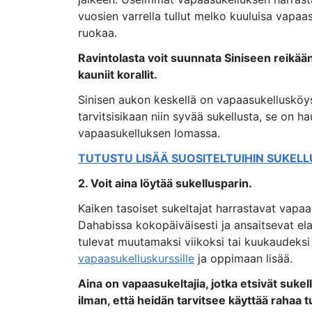
vuosien varrella tullut melko kuuluisa vapaasu
ruokaa.
Ravintolasta voit suunnata Siniseen reikään,
kauniit korallit.
Sinisen aukon keskellä on vapaasukellusköysi
tarvitsisikaan niin syvää sukellusta, se on 
vapaasukelluksen lomassa.
TUTUSTU LISÄÄ SUOSITELTUIHIN SUKELL
2. Voit aina löytää sukellusparin.
Kaiken tasoiset sukeltajat harrastavat vapa
Dahabissa kokopäiväisesti ja ansaitsevat ela
tulevat muutamaksi viikoksi tai kuukaudeksi 
vapaasukelluskurssille
ja oppimaan lisää.
Aina on vapaasukeltajia, jotka etsivät sukell
ilman, että heidän tarvitsee käyttää rahaa t