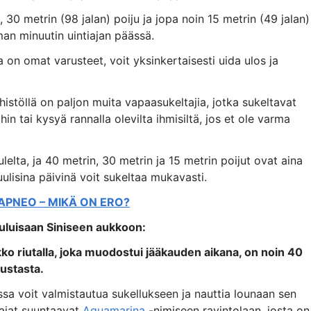
 30 metrin (98 jalan) poiju ja jopa noin 15 metrin (49 jalan)
man minuutin uintiajan päässä.
la on omat varusteet, voit yksinkertaisesti uida ulos ja
histöllä on paljon muita vapaasukeltajia, jotka sukeltavat
eihin tai kysyä rannalla olevilta ihmisiltä, jos et ole varma
lelta, ja 40 metrin, 30 metrin ja 15 metrin poijut ovat aina
uulisina päivinä voit sukeltaa mukavasti.
 APNEO – MIKÄ ON ERO?
uuluisaan Siniseen aukkoon:
kko riutalla, joka muodostui jääkauden aikana, on noin 40
ustasta.
ssa voit valmistautua sukellukseen ja nauttia lounaan sen
ajat suuntaavat
Aquamarina
-nimiseen ravintolaan, josta on