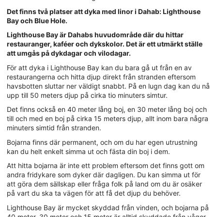
Det finns två platser att dyka med linor i Dahab: Lighthouse
Bay och Blue Hole.
Lighthouse Bay är Dahabs huvudområde där du hittar
restauranger, kaféer och dykskolor. Det är ett utmärkt ställe
att umgås på dykdagar och vilodagar.
För att dyka i Lighthouse Bay kan du bara gå ut från en av
restaurangerna och hitta djup direkt från stranden eftersom
havsbotten sluttar ner väldigt snabbt. På en lugn dag kan du nå
upp till 50 meters djup på cirka tio minuters simtur.
Det finns också en 40 meter lång boj, en 30 meter lång boj och
till och med en boj på cirka 15 meters djup, allt inom bara några
minuters simtid från stranden.
Bojarna finns där permanent, och om du har egen utrustning
kan du helt enkelt simma ut och fästa din boj i dem.
Att hitta bojarna är inte ett problem eftersom det finns gott om
andra fridykare som dyker där dagligen. Du kan simma ut för
att göra dem sällskap eller fråga folk på land om du är osäker
på vart du ska ta vägen för att få det djup du behöver.
Lighthouse Bay är mycket skyddad från vinden, och bojarna på
40 meter, 30 meter och 15 meter är alltid skyddade från vågor,