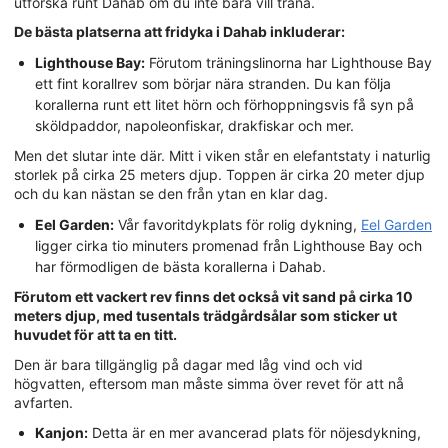
utforska runt Dahab om du inte bara vill träna.
De bästa platserna att fridyka i Dahab inkluderar:
Lighthouse Bay:
Förutom träningslinorna har Lighthouse Bay
ett fint korallrev som börjar nära stranden. Du kan följa
korallerna runt ett litet hörn och förhoppningsvis få syn på
sköldpaddor, napoleonfiskar, drakfiskar och mer.
Men det slutar inte där. Mitt i viken står en elefantstaty i naturlig
storlek på cirka 25 meters djup. Toppen är cirka 20 meter djup
och du kan nästan se den från ytan en klar dag.
Eel Garden:
Vår favoritdykplats för rolig dykning,
Eel Garden
ligger cirka tio minuters promenad från Lighthouse Bay och
har förmodligen de bästa korallerna i Dahab.
Förutom ett vackert rev finns det också vit sand på cirka 10
meters djup, med tusentals trädgårdsålar som sticker ut
huvudet för att ta en titt.
Den är bara tillgänglig på dagar med låg vind och vid
högvatten, eftersom man måste simma över revet för att nå
avfarten.
Kanjon:
Detta är en mer avancerad plats för nöjesdykning,