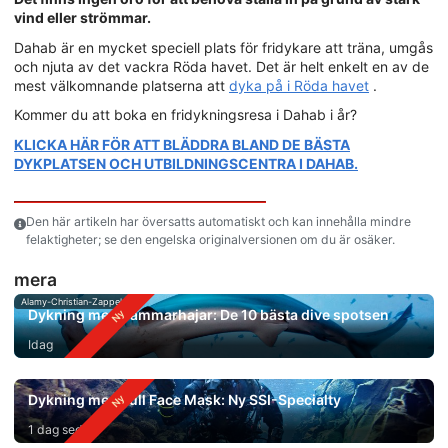
vind eller strömmar.
Dahab är en mycket speciell plats för fridykare att träna, umgås
och njuta av det vackra Röda havet. Det är helt enkelt en av de
mest välkomnande platserna att
dyka på i Röda havet
.
Kommer du att boka en fridykningsresa i Dahab i år?
KLICKA HÄR FÖR ATT BLÄDDRA BLAND DE BÄSTA
DYKPLATSEN OCH UTBILDNINGSCENTRA I DAHAB.
Den här artikeln har översatts automatiskt och kan innehålla mindre
felaktigheter; se den engelska originalversionen om du är osäker.
mera
Alamy-Christian-Zappel
Dykning med hammarhajar: De 10 bästa dive spotsen
Idag
Dykning med Full Face Mask: Ny SSI-Specialty
1 dag sedan