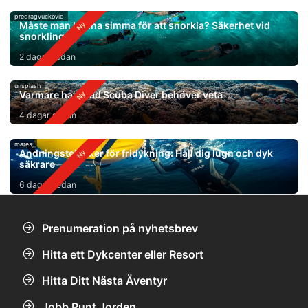
predragvuckovic
Måste man kunna simma för att snorkla? Säkerhet vid
snorkling
2 dagar sedan
unsplash
Varmare hav: Vad Scuba Diver behöver veta
4 dagar sedan
mares
Andningstekniker för fridykning: Håll dig lugn och dyk
säkrare
6 dagar sedan
Prenumeration på nyhetsbrev
Hitta ett Dykcenter eller Resort
Hitta Ditt Nästa Äventyr
Jobb Runt Jorden