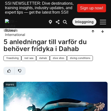
SSI NEWSLETTER: Dive destinations,
training insights, industry updates, and
Sign up now!
expert tips — get the latest from SSI!
Inloggning
tillbaka
5 anledningar till varför du
behöver fridyka i Dahab
freediving
red sea
dahab
dive sites
diving conditions
mares