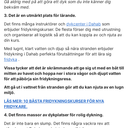
Gå aldrig med på att göra ett dyk som du inte känner dig
bekväm med.
3. Det är en utmärkt plats för lärande.
Det finns många instruktörer och
dykcenter i Dahab
som
erbjuder fridykningskurser. De flesta förser dig med utrustning
och organiserar all logistik så att du kan koppla av och njuta av
din kurs.
Med lugnt, klart vatten och djup så nära stranden erbjuder
fridykning i Dahab perfekta förutsättningar för att lära sig
fridyka
.
Vissa tycker att det är skrämmande att ge sig ut med en båt till
mitten av havet och hoppa ner i stora vågor och djupt vatten
för att påbörja sin fridykningsresa.
Att gå ut i vattnet från stranden gör att du kan njuta av en lugn
miljö.
LÄS MER: 10 BÄSTA FRIDYKNINGSKURSER FÖR NYA
FRIDYKARE.
4. Det finns massor av dykplatser för rolig dykning.
Det är inte bara en slump. Det finns några vackra rev att