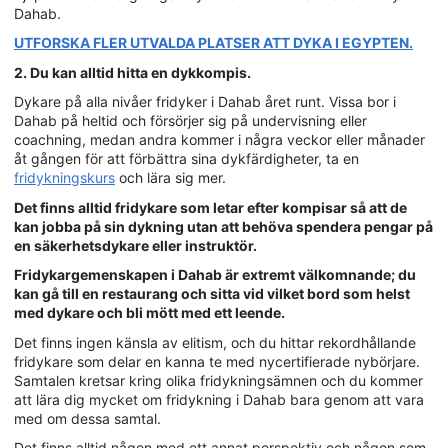
Dahab.
UTFORSKA FLER UTVALDA PLATSER ATT DYKA I EGYPTEN.
2. Du kan alltid hitta en dykkompis.
Dykare på alla nivåer fridyker i Dahab året runt. Vissa bor i
Dahab på heltid och försörjer sig på undervisning eller
coachning, medan andra kommer i några veckor eller månader
åt gången för att förbättra sina dykfärdigheter, ta en
fridykningskurs
och lära sig mer.
Det finns alltid fridykare som letar efter kompisar så att de
kan jobba på sin dykning utan att behöva spendera pengar på
en säkerhetsdykare eller instruktör.
Fridykargemenskapen i Dahab är extremt välkomnande; du
kan gå till en restaurang och sitta vid vilket bord som helst
med dykare och bli mött med ett leende.
Det finns ingen känsla av elitism, och du hittar rekordhållande
fridykare som delar en kanna te med nycertifierade nybörjare.
Samtalen kretsar kring olika fridykningsämnen och du kommer
att lära dig mycket om fridykning i Dahab bara genom att vara
med om dessa samtal.
Det finns alltid någon med ett annat perspektiv och någon som