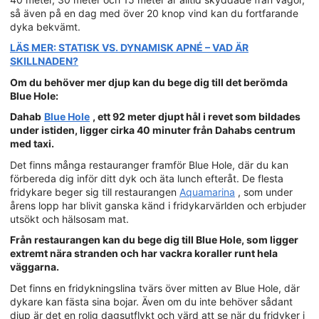
så även på en dag med över 20 knop vind kan du fortfarande
dyka bekvämt.
LÄS MER: STATISK VS. DYNAMISK APNÉ – VAD ÄR
SKILLNADEN?
Om du behöver mer djup kan du bege dig till det berömda
Blue Hole:
Dahab
Blue Hole
, ett 92 meter djupt hål i revet som bildades
under istiden, ligger cirka 40 minuter från Dahabs centrum
med taxi.
Det finns många restauranger framför Blue Hole, där du kan
förbereda dig inför ditt dyk och äta lunch efteråt. De flesta
fridykare beger sig till restaurangen
Aquamarina
, som under
årens lopp har blivit ganska känd i fridykarvärlden och erbjuder
utsökt och hälsosam mat.
Från restaurangen kan du bege dig till Blue Hole, som ligger
extremt nära stranden och har vackra koraller runt hela
väggarna.
Det finns en fridykningslina tvärs över mitten av Blue Hole, där
dykare kan fästa sina bojar. Även om du inte behöver sådant
djup är det en rolig dagsutflykt och värd att se när du fridyker i