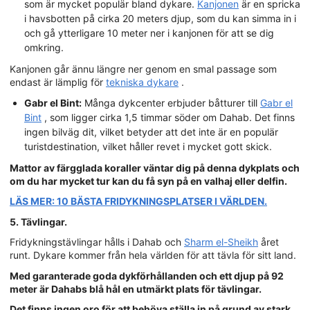
som är mycket populär bland dykare.
Kanjonen
är en spricka
i havsbotten på cirka 20 meters djup, som du kan simma in i
och gå ytterligare 10 meter ner i kanjonen för att se dig
omkring.
Kanjonen går ännu längre ner genom en smal passage som
endast är lämplig för
tekniska dykare
.
Gabr el Bint:
Många dykcenter erbjuder båtturer till
Gabr el
Bint
, som ligger cirka 1,5 timmar söder om Dahab. Det finns
ingen bilväg dit, vilket betyder att det inte är en populär
turistdestination, vilket håller revet i mycket gott skick.
Mattor av färgglada koraller väntar dig på denna dykplats och
om du har mycket tur kan du få syn på en valhaj eller delfin.
LÄS MER: 10 BÄSTA FRIDYKNINGSPLATSER I VÄRLDEN.
5. Tävlingar.
Fridykningstävlingar hålls i Dahab och
Sharm el-Sheikh
året
runt. Dykare kommer från hela världen för att tävla för sitt land.
Med garanterade goda dykförhållanden och ett djup på 92
meter är Dahabs blå hål en utmärkt plats för tävlingar.
Det finns ingen oro för att behöva ställa in på grund av stark