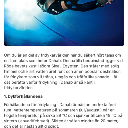
Om du är en del av fridykarvärlden har du säkert hört talas om
en liten plats som heter Dahab. Denna lilla beduinstad ligger vid
Röda havets kust i södra Sinai, Egypten. Den ståtar med solig
himmel och klart vatten året runt och är en populär destination
för fridykare som vill träna, umgås och träffa likasinnade. Låt
oss berätta varför fridykning i Dahab är så känt i
fridykarvärlden.
1. Dykförhållandena
Förhållandena för fridykning i Dahab är nästan perfekta året
runt. Vattentemperaturen på sommaren (juli/augusti) når en
högsta temperatur på cirka 29 °C och sjunker till cirka 19 °C på
vintern (januari/februari). Sikten är sällan mindre än 20 meter,
och det är nästan alltid soligt.