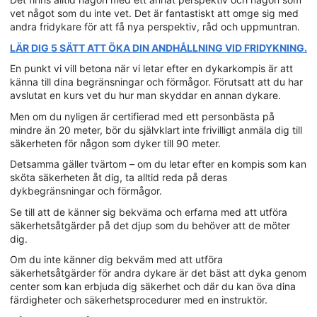
vet något som du inte vet. Det är fantastiskt att omge sig med
andra fridykare för att få nya perspektiv, råd och uppmuntran.
LÄR DIG 5 SÄTT ATT ÖKA DIN ANDHÅLLNING VID FRIDYKNING.
En punkt vi vill betona när vi letar efter en dykarkompis är att
känna till dina begränsningar och förmågor. Förutsatt att du har
avslutat en kurs vet du hur man skyddar en annan dykare.
Men om du nyligen är certifierad med ett personbästa på
mindre än 20 meter, bör du självklart inte frivilligt anmäla dig till
säkerheten för någon som dyker till 90 meter.
Detsamma gäller tvärtom – om du letar efter en kompis som kan
sköta säkerheten åt dig, ta alltid reda på deras
dykbegränsningar och förmågor.
Se till att de känner sig bekväma och erfarna med att utföra
säkerhetsåtgärder på det djup som du behöver att de möter
dig.
Om du inte känner dig bekväm med att utföra
säkerhetsåtgärder för andra dykare är det bäst att dyka genom
center som kan erbjuda dig säkerhet och där du kan öva dina
färdigheter och säkerhetsprocedurer med en instruktör.