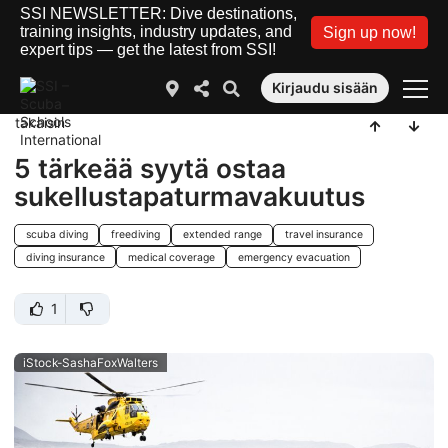
SSI NEWSLETTER: Dive destinations,
training insights, industry updates, and
Sign up now!
expert tips — get the latest from SSI!
Kirjaudu sisään
takaisin
5 tärkeää syytä ostaa
sukellustapaturmavakuutus
scuba diving
freediving
extended range
travel insurance
diving insurance
medical coverage
emergency evacuation
1
iStock-SashaFoxWalters