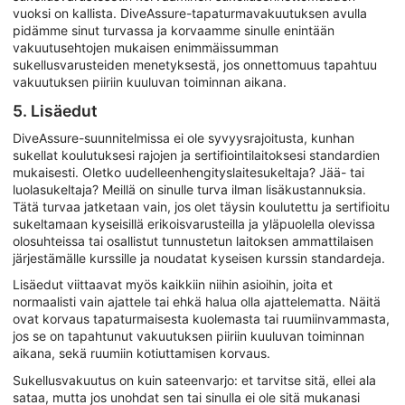
vuoksi on kallista. DiveAssure-tapaturmavakuutuksen avulla
pidämme sinut turvassa ja korvaamme sinulle enintään
vakuutusehtojen mukaisen enimmäissumman
sukellusvarusteiden menetyksestä, jos onnettomuus tapahtuu
vakuutuksen piiriin kuuluvan toiminnan aikana.
5. Lisäedut
DiveAssure-suunnitelmissa ei ole syvyysrajoitusta, kunhan
sukellat koulutuksesi rajojen ja sertifiointilaitoksesi standardien
mukaisesti. Oletko uudelleenhengityslaitesukeltaja? Jää- tai
luolasukeltaja? Meillä on sinulle turva ilman lisäkustannuksia.
Tätä turvaa jatketaan vain, jos olet täysin koulutettu ja sertifioitu
sukeltamaan kyseisillä erikoisvarusteilla ja yläpuolella olevissa
olosuhteissa tai osallistut tunnustetun laitoksen ammattilaisen
järjestämälle kurssille ja noudatat kyseisen kurssin standardeja.
Lisäedut viittaavat myös kaikkiin niihin asioihin, joita et
normaalisti vain ajattele tai ehkä halua olla ajattelematta. Näitä
ovat korvaus tapaturmaisesta kuolemasta tai ruumiinvammasta,
jos se on tapahtunut vakuutuksen piiriin kuuluvan toiminnan
aikana, sekä ruumiin kotiuttamisen korvaus.
Sukellusvakuutus on kuin sateenvarjo: et tarvitse sitä, ellei ala
sataa, mutta jos unohdat sen tai sinulla ei ole sitä mukanasi