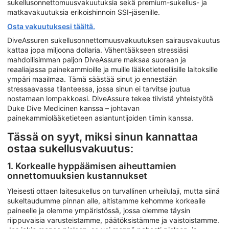
sukellusonnettomuusvakuutuksia sekä premium-sukellus- ja
matkavakuutuksia erikoishinnoin SSI-jäsenille.
Osta vakuutuksesi täältä.
DiveAssuren sukellusonnettomuusvakuutuksen sairausvakuutus
kattaa jopa miljoona dollaria. Vähentääkseen stressiäsi
mahdollisimman paljon DiveAssure maksaa suoraan ja
reaaliajassa painekammioille ja muille lääketieteellisille laitoksille
ympäri maailmaa. Tämä säästää sinut jo ennestään
stressaavassa tilanteessa, jossa sinun ei tarvitse joutua
nostamaan lompakkoasi. DiveAssure tekee tiivistä yhteistyötä
Duke Dive Medicinen kanssa – johtavan
painekammiolääketieteen asiantuntijoiden tiimin kanssa.
Tässä on syyt, miksi sinun kannattaa
ostaa sukellusvakuutus:
1. Korkealle hyppäämisen aiheuttamien
onnettomuuksien kustannukset
Yleisesti ottaen laitesukellus on turvallinen urheilulaji, mutta siinä
sukeltaudumme pinnan alle, altistamme kehomme korkealle
paineelle ja olemme ympäristössä, jossa olemme täysin
riippuvaisia varusteistamme, päätöksistämme ja vaistoistamme.