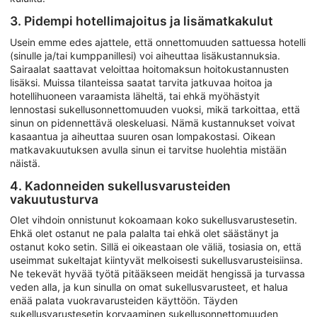
3. Pidempi hotellimajoitus ja lisämatkakulut
Usein emme edes ajattele, että onnettomuuden sattuessa hotelli
(sinulle ja/tai kumppanillesi) voi aiheuttaa lisäkustannuksia.
Sairaalat saattavat veloittaa hoitomaksun hoitokustannusten
lisäksi. Muissa tilanteissa saatat tarvita jatkuvaa hoitoa ja
hotellihuoneen varaamista läheltä, tai ehkä myöhästyit
lennostasi sukellusonnettomuuden vuoksi, mikä tarkoittaa, että
sinun on pidennettävä oleskeluasi. Nämä kustannukset voivat
kasaantua ja aiheuttaa suuren osan lompakostasi. Oikean
matkavakuutuksen avulla sinun ei tarvitse huolehtia mistään
näistä.
4. Kadonneiden sukellusvarusteiden
vakuutusturva
Olet vihdoin onnistunut kokoamaan koko sukellusvarustesetin.
Ehkä olet ostanut ne pala palalta tai ehkä olet säästänyt ja
ostanut koko setin. Sillä ei oikeastaan ole väliä, tosiasia on, että
useimmat sukeltajat kiintyvät melkoisesti sukellusvarusteisiinsa.
Ne tekevät hyvää työtä pitääkseen meidät hengissä ja turvassa
veden alla, ja kun sinulla on omat sukellusvarusteet, et halua
enää palata vuokravarusteiden käyttöön. Täyden
sukellusvarustesetin korvaaminen sukellusonnettomuuden