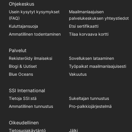
Ohjekeskus
Usein kysytyt kysymykset
Maailmanlaajuisen
(FAQ)
palvelukeskuksen yhteystiedot
Kuluttajansuoja
Etsi sertifikaatti
Ammatillinen todentaminen
Tilaa korvaava kortti
Palvelut
Rekisteröidy ilmaiseksi
Sovelluksen lataaminen
Blogi & Uutiset
Työpaikat maailmanlaajuisesti
Blue Oceans
Vakuutus
SSI International
Tietoja SSI:stä
Sukeltajan tunnustus
Ammatillinen tunnustus
Pro-palkkiojärjestelmä
Oikeudellinen
Tietosuojakäytäntö
Jälki