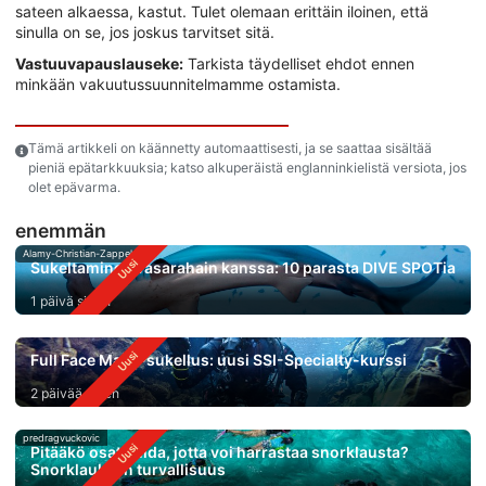
sateen alkaessa, kastut. Tulet olemaan erittäin iloinen, että
sinulla on se, jos joskus tarvitset sitä.
Vastuuvapauslauseke:
Tarkista täydelliset ehdot ennen
minkään vakuutussuunnitelmamme ostamista.
Tämä artikkeli on käännetty automaattisesti, ja se saattaa sisältää
pieniä epätarkkuuksia; katso alkuperäistä englanninkielistä versiota, jos
olet epävarma.
enemmän
Alamy-Christian-Zappel
Sukeltaminen vasarahain kanssa: 10 parasta DIVE SPOTia
1 päivä sitten
Full Face Mask-sukellus: uusi SSI-Specialty-kurssi
2 päivää sitten
predragvuckovic
Pitääkö osata uida, jotta voi harrastaa snorklausta?
Snorklauksen turvallisuus