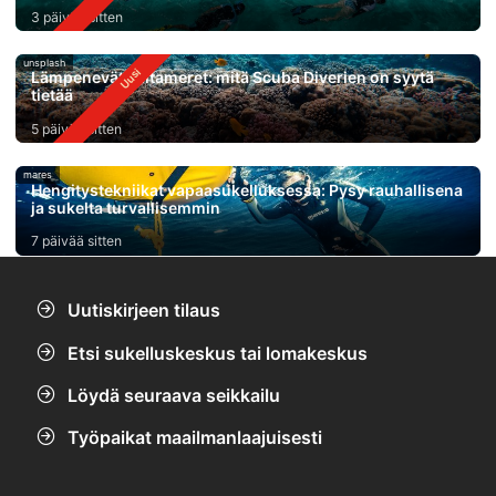
3 päivää sitten
unsplash
Lämpenevät valtameret: mitä Scuba Diverien on syytä
tietää
5 päivää sitten
mares
Hengitystekniikat vapaasukelluksessa: Pysy rauhallisena
ja sukelta turvallisemmin
7 päivää sitten
Uutiskirjeen tilaus
Etsi sukelluskeskus tai lomakeskus
Löydä seuraava seikkailu
Työpaikat maailmanlaajuisesti