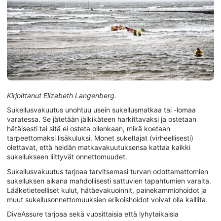
Kirjoittanut Elizabeth Langenberg.
Sukellusvakuutus unohtuu usein sukellusmatkaa tai -lomaa
varatessa. Se jätetään jälkikäteen harkittavaksi ja ostetaan
hätäisesti tai sitä ei osteta ollenkaan, mikä koetaan
tarpeettomaksi lisäkuluksi. Monet sukeltajat (virheellisesti)
olettavat, että heidän matkavakuutuksensa kattaa kaikki
sukellukseen liittyvät onnettomuudet.
Sukellusvakuutus tarjoaa tarvitsemasi turvan odottamattomien
sukelluksen aikana mahdollisesti sattuvien tapahtumien varalta.
Lääketieteelliset kulut, hätäevakuoinnit, painekammiohoidot ja
muut sukellusonnettomuuksien erikoishoidot voivat olla kalliita.
DiveAssure tarjoaa sekä vuosittaisia että lyhytaikaisia