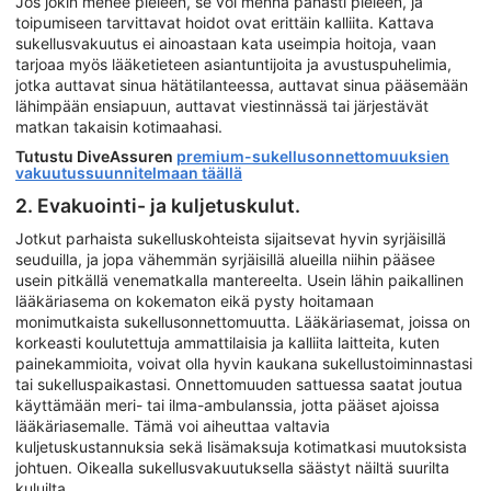
Jos jokin menee pieleen, se voi mennä pahasti pieleen, ja
toipumiseen tarvittavat hoidot ovat erittäin kalliita. Kattava
sukellusvakuutus ei ainoastaan kata useimpia hoitoja, vaan
tarjoaa myös lääketieteen asiantuntijoita ja avustuspuhelimia,
jotka auttavat sinua hätätilanteessa, auttavat sinua pääsemään
lähimpään ensiapuun, auttavat viestinnässä tai järjestävät
matkan takaisin kotimaahasi.
Tutustu DiveAssuren
premium-sukellusonnettomuuksien
vakuutussuunnitelmaan täällä
2. Evakuointi- ja kuljetuskulut.
Jotkut parhaista sukelluskohteista sijaitsevat hyvin syrjäisillä
seuduilla, ja jopa vähemmän syrjäisillä alueilla niihin pääsee
usein pitkällä venematkalla mantereelta. Usein lähin paikallinen
lääkäriasema on kokematon eikä pysty hoitamaan
monimutkaista sukellusonnettomuutta. Lääkäriasemat, joissa on
korkeasti koulutettuja ammattilaisia ja kalliita laitteita, kuten
painekammioita, voivat olla hyvin kaukana sukellustoiminnastasi
tai sukelluspaikastasi. Onnettomuuden sattuessa saatat joutua
käyttämään meri- tai ilma-ambulanssia, jotta pääset ajoissa
lääkäriasemalle. Tämä voi aiheuttaa valtavia
kuljetuskustannuksia sekä lisämaksuja kotimatkasi muutoksista
johtuen. Oikealla sukellusvakuutuksella säästyt näiltä suurilta
kuluilta.