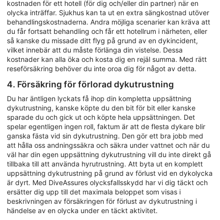
kostnaden för ett hotell (för dig och/eller din partner) när en
olycka inträffar. Sjukhus kan ta ut en extra sängkostnad utöver
behandlingskostnaderna. Andra möjliga scenarier kan kräva att
du får fortsatt behandling och får ett hotellrum i närheten, eller
så kanske du missade ditt flyg på grund av en dykincident,
vilket innebär att du måste förlänga din vistelse. Dessa
kostnader kan alla öka och kosta dig en rejäl summa. Med rätt
reseförsäkring behöver du inte oroa dig för något av detta.
4. Försäkring för förlorad dykutrustning
Du har äntligen lyckats få ihop din kompletta uppsättning
dykutrustning, kanske köpte du den bit för bit eller kanske
sparade du och gick ut och köpte hela uppsättningen. Det
spelar egentligen ingen roll, faktum är att de flesta dykare blir
ganska fästa vid sin dykutrustning. Den gör ett bra jobb med
att hålla oss andningssäkra och säkra under vattnet och när du
väl har din egen uppsättning dykutrustning vill du inte direkt gå
tillbaka till att använda hyrutrustning. Att byta ut en komplett
uppsättning dykutrustning på grund av förlust vid en dykolycka
är dyrt. Med DiveAssures olycksfallsskydd har vi dig täckt och
ersätter dig upp till det maximala beloppet som visas i
beskrivningen av försäkringen för förlust av dykutrustning i
händelse av en olycka under en täckt aktivitet.