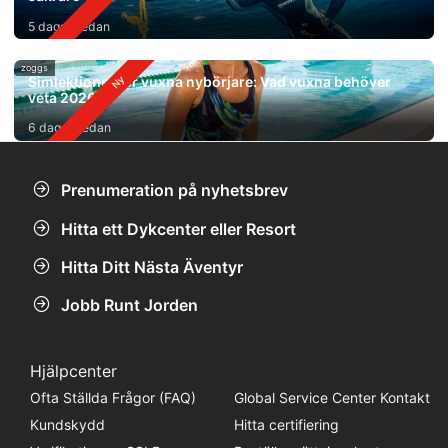
5 dagar sedan
zoggs
Simlektioner för vuxna nybörjare: Vad vuxna behöver
veta 2026
6 dagar sedan
Prenumeration på nyhetsbrev
Hitta ett Dykcenter eller Resort
Hitta Ditt Nästa Äventyr
Jobb Runt Jorden
Hjälpcenter
Ofta Ställda Frågor (FAQ)
Global Service Center Kontakt
Kundskydd
Hitta certifiering