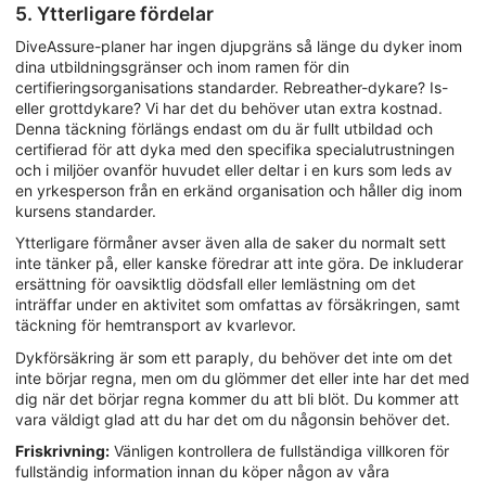
5. Ytterligare fördelar
DiveAssure-planer har ingen djupgräns så länge du dyker inom
dina utbildningsgränser och inom ramen för din
certifieringsorganisations standarder. Rebreather-dykare? Is-
eller grottdykare? Vi har det du behöver utan extra kostnad.
Denna täckning förlängs endast om du är fullt utbildad och
certifierad för att dyka med den specifika specialutrustningen
och i miljöer ovanför huvudet eller deltar i en kurs som leds av
en yrkesperson från en erkänd organisation och håller dig inom
kursens standarder.
Ytterligare förmåner avser även alla de saker du normalt sett
inte tänker på, eller kanske föredrar att inte göra. De inkluderar
ersättning för oavsiktlig dödsfall eller lemlästning om det
inträffar under en aktivitet som omfattas av försäkringen, samt
täckning för hemtransport av kvarlevor.
Dykförsäkring är som ett paraply, du behöver det inte om det
inte börjar regna, men om du glömmer det eller inte har det med
dig när det börjar regna kommer du att bli blöt. Du kommer att
vara väldigt glad att du har det om du någonsin behöver det.
Friskrivning:
Vänligen kontrollera de fullständiga villkoren för
fullständig information innan du köper någon av våra