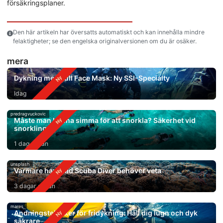
försäkringsplaner.
Den här artikeln har översatts automatiskt och kan innehålla mindre
felaktigheter; se den engelska originalversionen om du är osäker.
mera
Dykning med Full Face Mask: Ny SSI-Specialty
Idag
predragvuckovic
Måste man kunna simma för att snorkla? Säkerhet vid
snorkling
1 dag sedan
unsplash
Varmare hav: Vad Scuba Diver behöver veta
3 dagar sedan
mares
Andningstekniker för fridykning: Håll dig lugn och dyk
säkrare