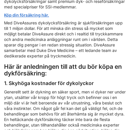
dykolycksförsäkringar samt premium dyk- och reseförsäkringar
med specialpriser för SSI-medlemmar.
Köp din försäkring här.
Med DiveAssures dykolycksförsäkring är sjukförsäkringen upp
till 1 miljon dollar. För att minska din stress så mycket som
möjligt betalar DiveAssure direkt och i realtid till tryckkammare
och andra medicinska anläggningar runt om i världen. Detta
sparar dig pengar i en redan stressig situation. DiveAssure
samarbetar med Duke Dive Medicine – ett ledande team av
dedikerade experter på tryckmedicin.
Här är anledningen till att du bör köpa en
dykförsäkring:
1. Skyhöga kostnader för dykolyckor
Generellt sett är dykning en säker sport, men vi dyker ner under
ytan, utsätter vår kropp för högt tryck och befinner oss i en
miljö där vi är helt beroende av vår utrustning, våra beslut och
våra instinkter. Om något går fel kan det gå väldigt fel, och de
behandlingar som behövs för att återhämta sig är mycket dyra.
En heltäckande dykförsäkring täcker inte bara de flesta
behandlingar, utan tillhandahåller också medicinska experter