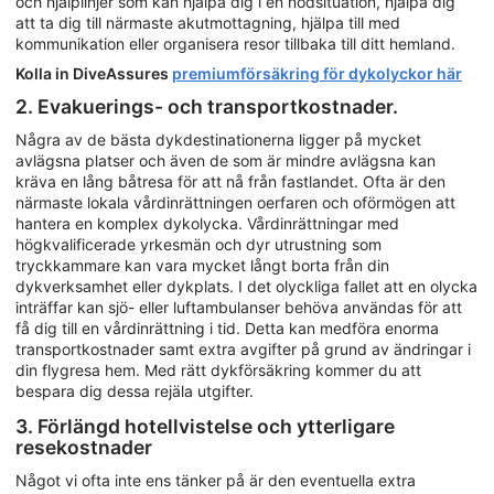
och hjälplinjer som kan hjälpa dig i en nödsituation, hjälpa dig
att ta dig till närmaste akutmottagning, hjälpa till med
kommunikation eller organisera resor tillbaka till ditt hemland.
Kolla in DiveAssures
premiumförsäkring för dykolyckor här
2. Evakuerings- och transportkostnader.
Några av de bästa dykdestinationerna ligger på mycket
avlägsna platser och även de som är mindre avlägsna kan
kräva en lång båtresa för att nå från fastlandet. Ofta är den
närmaste lokala vårdinrättningen oerfaren och oförmögen att
hantera en komplex dykolycka. Vårdinrättningar med
högkvalificerade yrkesmän och dyr utrustning som
tryckkammare kan vara mycket långt borta från din
dykverksamhet eller dykplats. I det olyckliga fallet att en olycka
inträffar kan sjö- eller luftambulanser behöva användas för att
få dig till en vårdinrättning i tid. Detta kan medföra enorma
transportkostnader samt extra avgifter på grund av ändringar i
din flygresa hem. Med rätt dykförsäkring kommer du att
bespara dig dessa rejäla utgifter.
3. Förlängd hotellvistelse och ytterligare
resekostnader
Något vi ofta inte ens tänker på är den eventuella extra