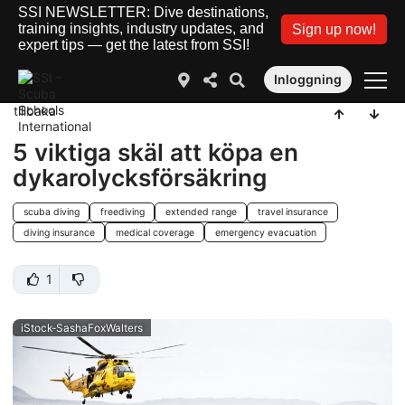
SSI NEWSLETTER: Dive destinations,
training insights, industry updates, and
Sign up now!
expert tips — get the latest from SSI!
Inloggning
tillbaka
5 viktiga skäl att köpa en
dykarolycksförsäkring
scuba diving
freediving
extended range
travel insurance
diving insurance
medical coverage
emergency evacuation
1
iStock-SashaFoxWalters