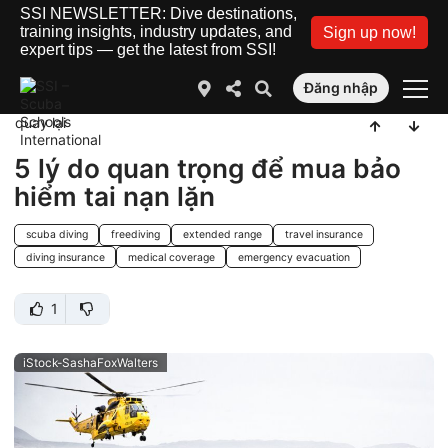
SSI NEWSLETTER: Dive destinations,
training insights, industry updates, and
Sign up now!
expert tips — get the latest from SSI!
Đăng nhập
quay lại
5 lý do quan trọng để mua bảo
hiểm tai nạn lặn
scuba diving
freediving
extended range
travel insurance
diving insurance
medical coverage
emergency evacuation
1
iStock-SashaFoxWalters