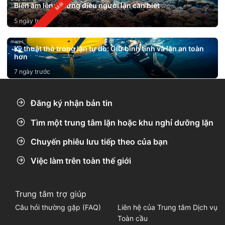
Biển ấm lên: Những điều người lặn cần biết
5 ngày trước
mares
Kỹ thuật thở trong lặn tự do: Giữ bình tĩnh và lặn an toàn
hơn
7 ngày trước
Đăng ký nhận bản tin
Tìm một trung tâm lặn hoặc khu nghỉ dưỡng lặn
Chuyến phiêu lưu tiếp theo của bạn
Việc làm trên toàn thế giới
Trung tâm trợ giúp
Câu hỏi thường gặp (FAQ)
Liên hệ của Trung tâm Dịch vụ
Toàn cầu