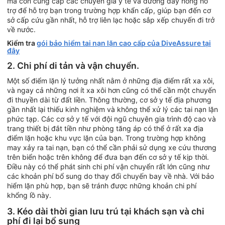
mà còn cung cấp các chuyên gia y tế và đường dây nóng hỗ
trợ để hỗ trợ bạn trong trường hợp khẩn cấp, giúp bạn đến cơ
sở cấp cứu gần nhất, hỗ trợ liên lạc hoặc sắp xếp chuyến đi trở
về nước.
Kiểm tra
gói bảo hiểm tai nạn lặn cao cấp của DiveAssure tại
đây
2. Chi phí di tản và vận chuyển.
Một số điểm lặn lý tưởng nhất nằm ở những địa điểm rất xa xôi,
và ngay cả những nơi ít xa xôi hơn cũng có thể cần một chuyến
đi thuyền dài từ đất liền. Thông thường, cơ sở y tế địa phương
gần nhất lại thiếu kinh nghiệm và không thể xử lý các tai nạn lặn
phức tạp. Các cơ sở y tế với đội ngũ chuyên gia trình độ cao và
trang thiết bị đắt tiền như phòng tăng áp có thể ở rất xa địa
điểm lặn hoặc khu vực lặn của bạn. Trong trường hợp không
may xảy ra tai nạn, bạn có thể cần phải sử dụng xe cứu thương
trên biển hoặc trên không để đưa bạn đến cơ sở y tế kịp thời.
Điều này có thể phát sinh chi phí vận chuyển rất lớn cũng như
các khoản phí bổ sung do thay đổi chuyến bay về nhà. Với bảo
hiểm lặn phù hợp, bạn sẽ tránh được những khoản chi phí
khổng lồ này.
3. Kéo dài thời gian lưu trú tại khách sạn và chi
phí đi lại bổ sung