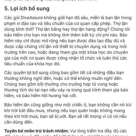
5. Lợi ích bổ sung
Các gói DiveAssure không giới hạn độ sâu, miễn là bạn lặn trong
phạm vi đào tạo và tiêu chuẩn của cơ quan cấp phép. Thợ lặn
dùng bình thở? Thợ lặn băng hay thợ lặn hang động? Chúng tôi
bảo hiểm cho bạn mà không tính thêm bất kỳ chi phí nào. Bảo
hiểm này chỉ được mở rộng nếu bạn được đào tạo đầy đủ và
được cấp chứng chỉ lặn với thiết bị chuyên dụng và trong môi
trường trên cao, hoặc đang tham gia một khóa học do chuyên
gia của một cơ quan được công nhận tổ chức và tuân thủ các
tiêu chuẩn của khóa học đó.
Các quyền lợi bổ sung cũng bao gồm tất cả những điều bạn
thường không nghĩ đến, hoặc có thể không muốn nghĩ đến.
Chúng bao gồm bồi thường cho trường hợp tử vong hoặc
thương tích do tai nạn nếu xảy ra trong quá trình tham gia bảo
hiểm, và bảo hiểm hồi hương hài cốt.
Bảo hiểm lặn cũng giống như một chiếc ô, bạn không cần nó trừ
khi trời bắt đầu mưa, nhưng nếu bạn quên hoặc không mang
theo khi trời mưa, bạn sẽ bị ướt. Bạn sẽ rất mừng vì có nó nếu
cần dùng đến.
Tuyên bố miễn trừ trách nhiệm:
Vui lòng kiểm tra đầy đủ các