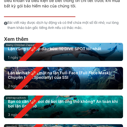
điều khoản và điều kiện để biết thông tin chi tiết trước khi mua
bất kỳ gói bảo hiểm nào của chúng tôi.
Bài viết này được dịch tự động và có thể chứa một số lỗi nhỏ; vui lòng
tham khảo bản gốc tiếng Anh nếu có thắc mắc.
Xem thêm
Alamy-Christian-Zappel
Lặn cùng cá mập đầu búa: 10 DIVE SPOT tốt nhất
1 ngày trước
Lặn bình khí với mặt nạ lặn Full-Face (Full Face Mask):
Chuyên biệt (Specialty) của SSI
2 ngày trước
predragvuckovic
Bạn có cần biết bơi để bơi lặn ống thở không? An toàn khi
bơi lặn ống thở
3 ngày trước
unsplash