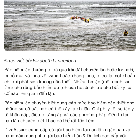
Được viết bởi Elizabeth Langenberg.
Bảo hiểm lặn thường bị bỏ qua khi đặt chuyến lặn hoặc kỳ nghỉ,
bị bỏ qua và mua vội vàng hoặc không mua, bị coi là một khoản
chi phí phát sinh không cần thiết. Nhiều thợ lặn (một cách sai
lầm) cho rằng bảo hiểm du lịch của họ sẽ chi trả cho bất kỳ sự
cố nào liên quan đến lặn.
Bảo hiểm lặn chuyên biệt cung cấp mức bảo hiểm cần thiết cho
những sự cố bất ngờ có thể xảy ra khi lặn. Chi phí y tế, sơ tán y
tế khẩn cấp, điều trị tăng áp và các phương pháp điều trị tai
nạn lặn chuyên biệt khác có thể rất tốn kém.
DiveAssure cung cấp cả gói bảo hiểm tai nạn lặn ngắn hạn và
hàng năm cũng như gói bảo hiểm Lặn & Du lịch cao cấp với