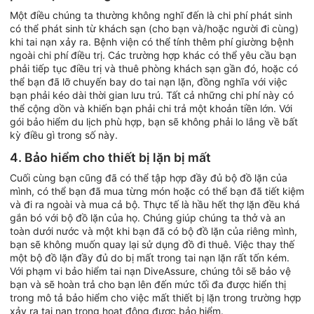
Một điều chúng ta thường không nghĩ đến là chi phí phát sinh
có thể phát sinh từ khách sạn (cho bạn và/hoặc người đi cùng)
khi tai nạn xảy ra. Bệnh viện có thể tính thêm phí giường bệnh
ngoài chi phí điều trị. Các trường hợp khác có thể yêu cầu bạn
phải tiếp tục điều trị và thuê phòng khách sạn gần đó, hoặc có
thể bạn đã lỡ chuyến bay do tai nạn lặn, đồng nghĩa với việc
bạn phải kéo dài thời gian lưu trú. Tất cả những chi phí này có
thể cộng dồn và khiến bạn phải chi trả một khoản tiền lớn. Với
gói bảo hiểm du lịch phù hợp, bạn sẽ không phải lo lắng về bất
kỳ điều gì trong số này.
4. Bảo hiểm cho thiết bị lặn bị mất
Cuối cùng bạn cũng đã có thể tập hợp đầy đủ bộ đồ lặn của
mình, có thể bạn đã mua từng món hoặc có thể bạn đã tiết kiệm
và đi ra ngoài và mua cả bộ. Thực tế là hầu hết thợ lặn đều khá
gắn bó với bộ đồ lặn của họ. Chúng giúp chúng ta thở và an
toàn dưới nước và một khi bạn đã có bộ đồ lặn của riêng mình,
bạn sẽ không muốn quay lại sử dụng đồ đi thuê. Việc thay thế
một bộ đồ lặn đầy đủ do bị mất trong tai nạn lặn rất tốn kém.
Với phạm vi bảo hiểm tai nạn DiveAssure, chúng tôi sẽ bảo vệ
bạn và sẽ hoàn trả cho bạn lên đến mức tối đa được hiển thị
trong mô tả bảo hiểm cho việc mất thiết bị lặn trong trường hợp
xảy ra tai nạn trong hoạt động được bảo hiểm.