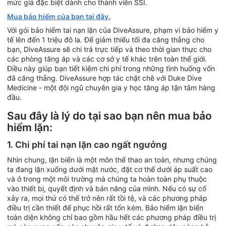
mức giá đặc biệt dành cho thành viên SSI.
Mua bảo hiểm của bạn tại đây.
Với gói bảo hiểm tai nạn lặn của DiveAssure, phạm vi bảo hiểm y
tế lên đến 1 triệu đô la. Để giảm thiểu tối đa căng thẳng cho
bạn, DiveAssure sẽ chi trả trực tiếp và theo thời gian thực cho
các phòng tăng áp và các cơ sở y tế khác trên toàn thế giới.
Điều này giúp bạn tiết kiệm chi phí trong những tình huống vốn
đã căng thẳng. DiveAssure hợp tác chặt chẽ với Duke Dive
Medicine - một đội ngũ chuyên gia y học tăng áp tận tâm hàng
đầu.
Sau đây là lý do tại sao bạn nên mua bảo
hiểm lặn:
1. Chi phí tai nạn lặn cao ngất ngưởng
Nhìn chung, lặn biển là một môn thể thao an toàn, nhưng chúng
ta đang lặn xuống dưới mặt nước, đặt cơ thể dưới áp suất cao
và ở trong một môi trường mà chúng ta hoàn toàn phụ thuộc
vào thiết bị, quyết định và bản năng của mình. Nếu có sự cố
xảy ra, mọi thứ có thể trở nên rất tồi tệ, và các phương pháp
điều trị cần thiết để phục hồi rất tốn kém. Bảo hiểm lặn biển
toàn diện không chỉ bao gồm hầu hết các phương pháp điều trị