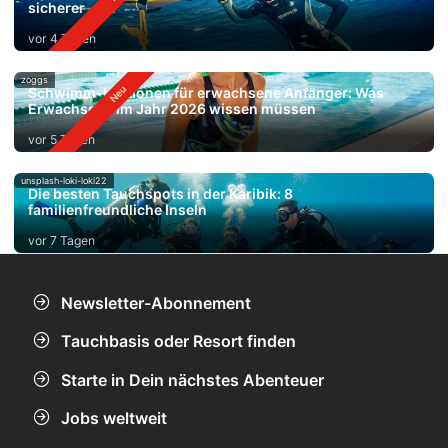
sicherer
vor 4 Tagen
zoggs
Schwimm-Lektionen für erwachsene Anfänger: Was
Erwachsene im Jahr 2026 wissen müssen
vor 5 Tagen
unsplash-loki-loki22
Die besten Tauchspots in der Karibik: 8
familienfreundliche Inseln
vor 7 Tagen
Newsletter-Abonnement
Tauchbasis oder Resort finden
Starte in Dein nächstes Abenteuer
Jobs weltweit