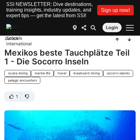
SSI NEWSLETTER: Dive destinations,
training insights, industry updates, and
Sign up now!
expert tips — get the latest from SSI!
Login
zurück
Mexikos beste Tauchplätze Teil
1 - Die Socorro Inseln
scuba diving
marine life
travel
liveaboard diving
socorro islands
pelagic encounters
1