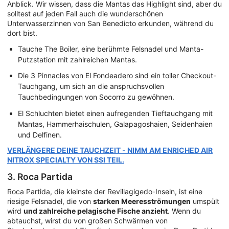
Anblick. Wir wissen, dass die Mantas das Highlight sind, aber du
solltest auf jeden Fall auch die wunderschönen
Unterwasserzinnen von San Benedicto erkunden, während du
dort bist.
Tauche The Boiler, eine berühmte Felsnadel und Manta-
Putzstation mit zahlreichen Mantas.
Die 3 Pinnacles von El Fondeadero sind ein toller Checkout-
Tauchgang, um sich an die anspruchsvollen
Tauchbedingungen von Socorro zu gewöhnen.
El Schluchten bietet einen aufregenden Tieftauchgang mit
Mantas, Hammerhaischulen, Galapagoshaien, Seidenhaien
und Delfinen.
VERLÄNGERE DEINE TAUCHZEIT - NIMM AM ENRICHED AIR
NITROX SPECIALTY VON SSI TEIL.
3. Roca Partida
Roca Partida, die kleinste der Revillagigedo-Inseln, ist eine
riesige Felsnadel, die von
starken Meeresströmungen
umspült
wird
und zahlreiche pelagische Fische anzieht
. Wenn du
abtauchst, wirst du von großen Schwärmen von