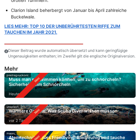
Großen Tümmlern.
Clarion Island beherbergt von Januar bis April zahlreiche
Buckelwale.
LIES MEHR: TOP 10 DER UNBERÜHRTESTEN RIFFE ZUM
TAUCHEN IM JAHR 2021.
Dieser Beitrag wurde automatisch übersetzt und kann geringfügige
Ungenauigkeiten enthalten; im Zweifel gilt die englische Originalversion.
Mehr
predragvuckovic
Muss man schwimmen können, um zu schnorcheln?
Sicherheit beim Schnorcheln
Heute
unsplash
Wärmere Ozeane: Was Scuba Diver wissen müssen
vor 2 Tagen
mares
Atemtechniken fürs Freediving: Bleib ruhig und tauche