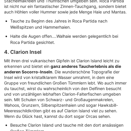
Stachelmakrelen und Thunfischen umgeben sein. Roca Partida
ist nicht nur ein fantastischer Zinnen-Tauchgang, sondern bietet
auch Höhlen voller Hummer sowie jede Menge Haie und Mantas.
Tauche zu Beginn des Jahres in Roca Partida nach
Weißspitzen und Hammerhaien.
Halte die Augen offen....Walhaie werden gelegentlich bei
Roca Partida gesichtet.
4. Clarion Insel
Mit ihren drei vulkanischen Gipfeln ist Clarion Island leicht zu
erkennen und bietet ein
ganz anderes Taucherlebnis als die
anderen Socorro-Inseln
. Die wunderschöne Topografie der
Insel wird von kristallklarem Wasser umrahmt, in dem eine
Gruppe von freundlichen Großen Tümmlern lebt. Wo auch immer
du tauchst, wirst du wahrscheinlich von den Delfinen besucht
und von unzähligen lebhaften Clarion-Falterfischen umgeben
sein. Mit Schulen von Schwarz- und Großaugenmakrelen,
Wahoos, Grunzern, Silberspitzenhaien und sogar Hawksbill-
Meeresschildkröten gibt es auf Clarion Island viel zu sehen.
Wenn du Glück hast, kannst du dort sogar Orcas sehen.
Besuche Clarion Island und tauche mit den dort ansässigen