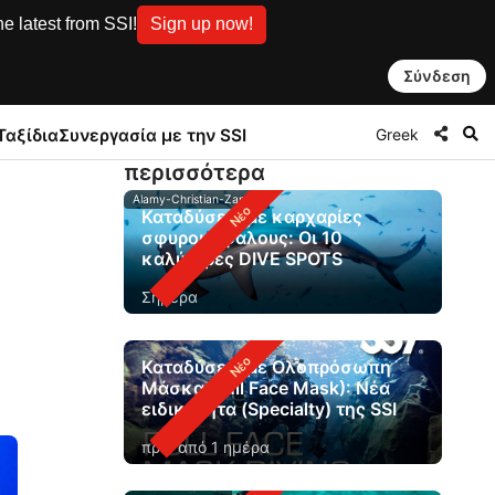
e latest from SSI!
Sign up now!
Σύνδεση
Greek
Ταξίδια
Συνεργασία με την SSI
περισσότερα
Alamy-Christian-Zappel
Καταδύσεις με καρχαρίες
σφυροκέφαλους: Οι 10
καλύτερες DIVE SPOTS
Σήμερα
Καταδύσεις με Ολοπρόσωπη
Μάσκα (Full Face Mask): Νέα
ειδικότητα (Specialty) της SSI
πριν από 1 ημέρα