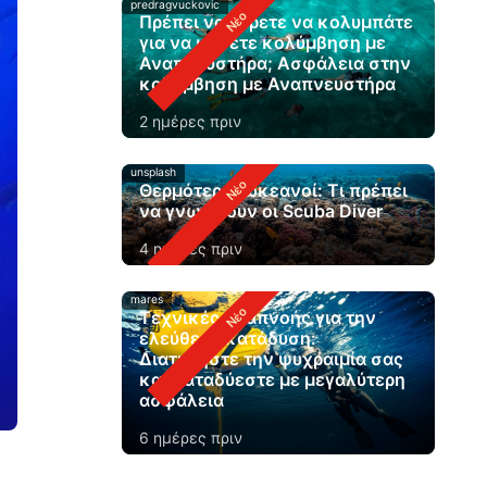
predragvuckovic
Πρέπει να ξέρετε να κολυμπάτε
για να κάνετε κολύμβηση με
Αναπνευστήρα; Ασφάλεια στην
κολύμβηση με Αναπνευστήρα
2 ημέρες πριν
unsplash
Θερμότεροι ωκεανοί: Τι πρέπει
να γνωρίζουν οι Scuba Diver
4 ημέρες πριν
mares
Τεχνικές αναπνοής για την
ελεύθερη κατάδυση:
Διατηρήστε την ψυχραιμία σας
και καταδύεστε με μεγαλύτερη
ασφάλεια
6 ημέρες πριν