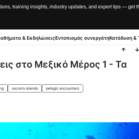
, training insights, industry updates, and expert tips — get th
αθήματα & Εκδηλώσεις
Εντοπισμός συνεργάτη
Κατάδυση & 
ις στο Μεξικό Μέρος 1 - Τα
ing
socorro islands
pelagic encounters