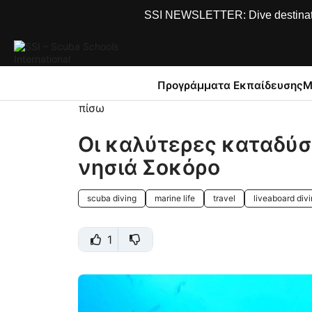
SSI NEWSLETTER: Dive destinations
Προγράμματα Εκπαίδευσης
Μ
πίσω
Οι καλύτερες καταδύσε
νησιά Σοκόρο
scuba diving
marine life
travel
liveaboard div
1