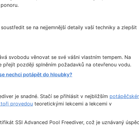
 ponoru.
středit se na nejjemnější detaily vaší techniky a zlepšit
ává svobodu věnovat se své vášni vlastním tempem. Na
e přejít později splněním požadavků na otevřenou vodu.
 se nechci potápět do hloubky?
diver je snadné. Stačí se přihlásit v nejbližším
potápěčské
ktoři provedou
teoretickými lekcemi a lekcemi v
ifikát SSI Advanced Pool Freediver, což je uznávaný úspěc