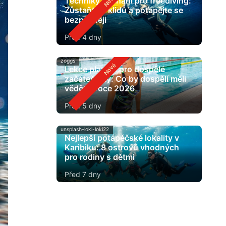
Techniky dýchání pro freediving:
Zůstaňte v klidu a potápějte se
bezpečněji
Před 4 dny
zoggs
Lekce plavání pro dospělé
začátečníky: Co by dospělí měli
vědět v roce 2026
Před 5 dny
unsplash-loki-loki22
Nejlepší potápěčské lokality v
Karibiku: 8 ostrovů vhodných
pro rodiny s dětmi
Před 7 dny