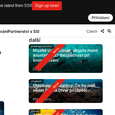
e latest from SSI!
Sign up now!
Přihlášení
Czech
vání
Partnerství s SSI
další
predragvuckovic
Musíte umět plavat, abyste mohli
v
šnorchlovat? Bezpečnost při
šnorchlování
Dnes
unsplash
Oteplující se oceány: Co by měli
vědět Scuba Diver potápěči
Před 2 dny
mares