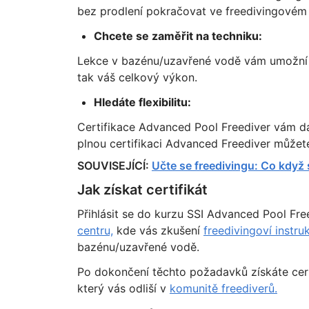
bez prodlení pokračovat ve freedivingovém
Chcete se zaměřit na techniku:
Lekce v bazénu/uzavřené vodě vám umožní sou
tak váš celkový výkon.
Hledáte flexibilitu:
Certifikace Advanced Pool Freediver vám d
plnou certifikaci Advanced Freediver můžet
SOUVISEJÍCÍ:
Učte se freedivingu: Co když
Jak získat certifikát
Přihlásit se do kurzu SSI Advanced Pool Free
centru,
kde vás zkušení
freedivingoví instru
bazénu/uzavřené vodě.
Po dokončení těchto požadavků získáte cert
který vás odliší v
komunitě freediverů.