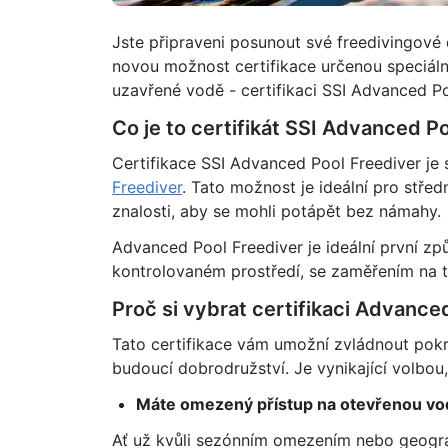
Jste připraveni posunout své freedivingové
novou možnost certifikace určenou speciálně 
uzavřené vodě - certifikaci SSI Advanced Po
Co je to certifikát SSI Advanced P
Certifikace SSI Advanced Pool Freediver je
Freediver
. Tato možnost je ideální pro středn
znalosti, aby se mohli potápět bez námahy.
Advanced Pool Freediver je ideální první zp
kontrolovaném prostředí, se zaměřením na t
Proč si vybrat certifikaci Advance
Tato certifikace vám umožní zvládnout pok
budoucí dobrodružství. Je vynikající volbou
Máte omezený přístup na otevřenou vo
Ať už kvůli sezónním omezením nebo geograf