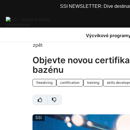
SSI NEWSLETTER: Dive destinations
Výcvikové program
zpět
Objevte novou certifika
bazénu
freediving
certification
training
skills develo
SSI