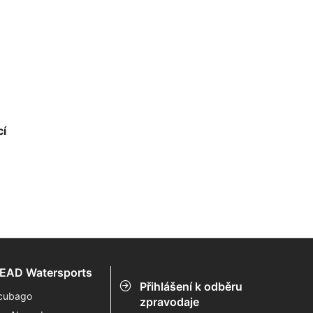
cí
EAD Watersports
Přihlášení k odběru
cubago
zpravodaje