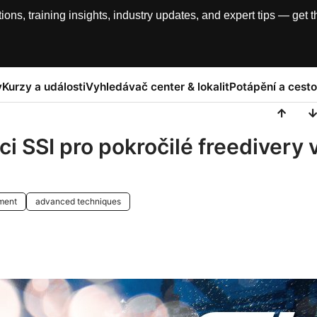
, training insights, industry updates, and expert tips — get th
y
Kurzy a události
Vyhledávač center & lokalit
Potápění a cesto
ci SSI pro pokročilé freedivery 
pment
advanced techniques