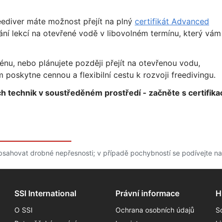
eediver máte možnost přejít na plný
certifikát Advanced
ní lekcí na otevřené vodě v libovolném termínu, který vám
énu, nebo plánujete později přejít na otevřenou vodu,
poskytne cennou a flexibilní cestu k rozvoji freedivingu.
h technik v soustředěném prostředí - začněte s certifika
bsahovat drobné nepřesnosti; v případě pochybností se podívejte na
SSI International
Právní informace
H
O SSI
Ochrana osobních údajů
S