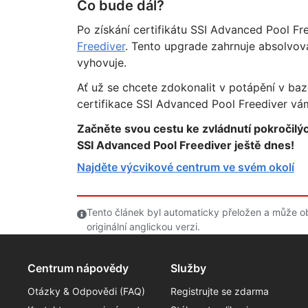
Co bude dál?
Po získání certifikátu SSI Advanced Pool Fr
Freediver
. Tento upgrade zahrnuje absolvová
vyhovuje.
Ať už se chcete zdokonalit v potápění v baz
certifikace SSI Advanced Pool Freediver vám 
Začněte svou cestu ke zvládnutí pokročilýc
SSI Advanced Pool Freediver ještě dnes!
Najděte výcvikové centrum ve svém okolí
Tento článek byl automaticky přeložen a může o
originální anglickou verzi.
Centrum nápovědy
Služby
Otázky & Odpovědi (FAQ)
Registrujte se zdarma