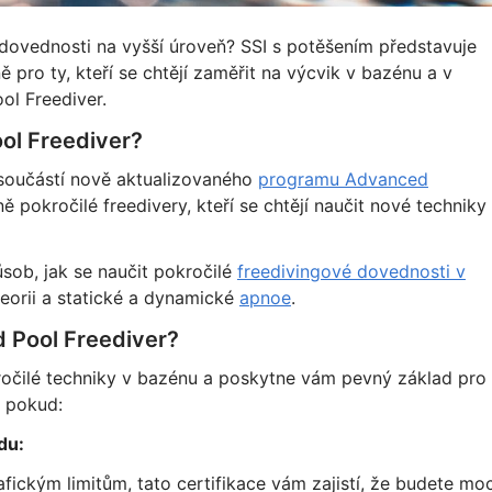
 dovednosti na vyšší úroveň? SSI s potěšením představuje
pro ty, kteří se chtějí zaměřit na výcvik v bazénu a v
ol Freediver.
ool Freediver?
 součástí nově aktualizovaného
programu Advanced
ě pokročilé freedivery, kteří se chtějí naučit nové techniky
ůsob, jak se naučit pokročilé
freedivingové dovednosti v
eorii a statické a dynamické
apnoe
.
d Pool Freediver?
ročilé techniky v bazénu a poskytne vám pevný základ pro
, pokud:
du:
ickým limitům, tato certifikace vám zajistí, že budete moc