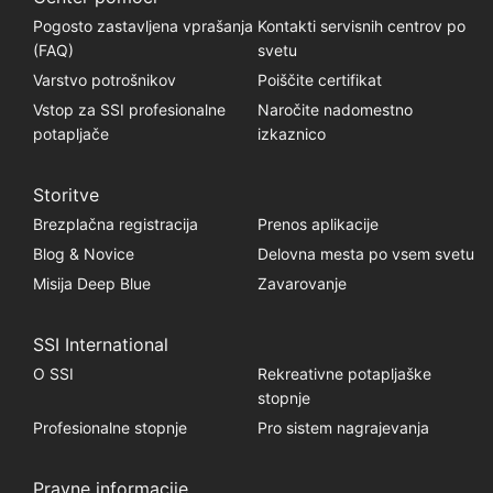
Pogosto zastavljena vprašanja
Kontakti servisnih centrov po
(FAQ)
svetu
Varstvo potrošnikov
Poiščite certifikat
Vstop za SSI profesionalne
Naročite nadomestno
potapljače
izkaznico
Storitve
Brezplačna registracija
Prenos aplikacije
Blog & Novice
Delovna mesta po vsem svetu
Misija Deep Blue
Zavarovanje
SSI International
O SSI
Rekreativne potapljaške
stopnje
Profesionalne stopnje
Pro sistem nagrajevanja
Pravne informacije