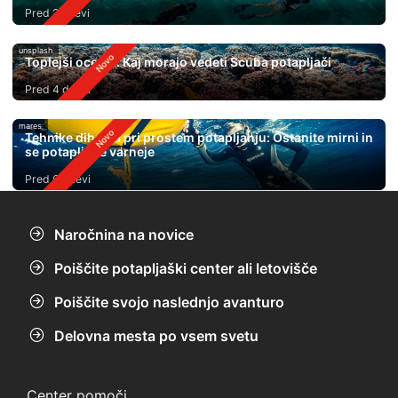
Pred 2 dnevi
unsplash
Toplejši oceani: Kaj morajo vedeti Scuba potapljači
Pred 4 dnevi
mares
Tehnike dihanja pri prostem potapljanju: Ostanite mirni in
se potapljajte varneje
Pred 6 dnevi
Naročnina na novice
Poiščite potapljaški center ali letovišče
Poiščite svojo naslednjo avanturo
Delovna mesta po vsem svetu
Center pomoči