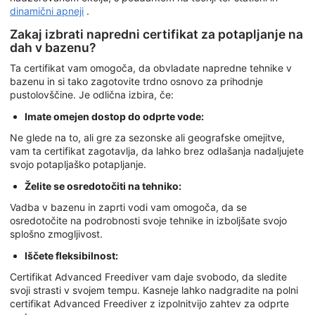
dinamični apneji
.
Zakaj izbrati napredni certifikat za potapljanje na
dah v bazenu?
Ta certifikat vam omogoča, da obvladate napredne tehnike v
bazenu in si tako zagotovite trdno osnovo za prihodnje
pustolovščine. Je odlična izbira, če:
Imate omejen dostop do odprte vode:
Ne glede na to, ali gre za sezonske ali geografske omejitve,
vam ta certifikat zagotavlja, da lahko brez odlašanja nadaljujete
svojo potapljaško potapljanje.
Želite se osredotočiti na tehniko:
Vadba v bazenu in zaprti vodi vam omogoča, da se
osredotočite na podrobnosti svoje tehnike in izboljšate svojo
splošno zmogljivost.
Iščete fleksibilnost:
Certifikat Advanced Freediver vam daje svobodo, da sledite
svoji strasti v svojem tempu. Kasneje lahko nadgradite na polni
certifikat Advanced Freediver z izpolnitvijo zahtev za odprte