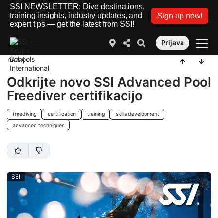
SSI NEWSLETTER: Dive destinations,
training insights, industry updates, and
Sign up now!
expert tips — get the latest from SSI!
Prijava
nazaj
Odkrijte novo SSI Advanced Pool
Freediver certifikacijo
freediving
certification
training
skills development
advanced techniques
SSI