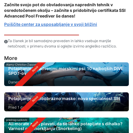
Začnite svojo pot do obvladovanja naprednih tehnik v
osredotočenem okolju – začnite s pridobitvijo certifikata SSI
Advanced Pool Freediver še danes!
Poiščite center za usposabljanje v svoji bližini
Ta članek je bil samodejno preveden in lahko vsebuje manjše
netočnosti; v primeru dvoma si oglejte izvirno angleško različico.
More
Alamy-Christian-Zappel
Potapljanje s kladvenimi morskimi psi: 10 najboljših DIVE
SPOT-ov
Danes
Potapljanje s celoobrazno masko: nova specialnost SSI
Pred 1 dnem
predragvuckovic
Ali morate znati plavati, da se lahko potapljate s dihalko?
Varnost pri Snorkljanju (Snorkeling)