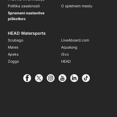
Politika zasebnosti
O spletnem mestu
Spremeni nastavitve
piškotkov
HEAD Watersports
Scubago
LiveAboard.com
Mares
Aqualung
Apeks
rEvo
Zoggs
HEAD
© 2026 SSI International