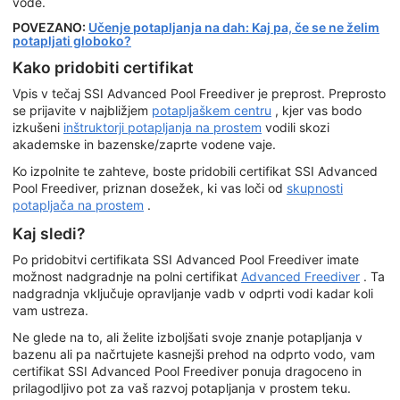
vode.
POVEZANO:
Učenje potapljanja na dah: Kaj pa, če se ne želim
potapljati globoko?
Kako pridobiti certifikat
Vpis v tečaj SSI Advanced Pool Freediver je preprost. Preprosto
se prijavite v najbližjem
potapljaškem centru
, kjer vas bodo
izkušeni
inštruktorji potapljanja na prostem
vodili skozi
akademske in bazenske/zaprte vodene vaje.
Ko izpolnite te zahteve, boste pridobili certifikat SSI Advanced
Pool Freediver, priznan dosežek, ki vas loči od
skupnosti
potapljača na prostem
.
Kaj sledi?
Po pridobitvi certifikata SSI Advanced Pool Freediver imate
možnost nadgradnje na polni certifikat
Advanced Freediver
. Ta
nadgradnja vključuje opravljanje vadb v odprti vodi kadar koli
vam ustreza.
Ne glede na to, ali želite izboljšati svoje znanje potapljanja v
bazenu ali pa načrtujete kasnejši prehod na odprto vodo, vam
certifikat SSI Advanced Pool Freediver ponuja dragoceno in
prilagodljivo pot za vaš razvoj potapljanja v prostem teku.