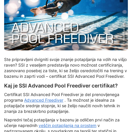
Ste pripravljeni dvigniti svoje znanje potapljanja na vdih na višjo
raven? SSI z veseljem predstavlja novo možnost certificiranja,
zasnovano posebej za tiste, ki se želijo osredotočiti na trening v
bazenu in zaprti vodi – certifikat SSI Advanced Pool Freediver.
Kaj je SSI Advanced Pool Freediver certifikat?
Certifikat SSI Advanced Pool Freediver je del prenovljenega
programa
Advanced Freediver
. Ta možnost je idealna za
potapljače srednje stopnje, ki se želijo naučiti novih tehnik in
znanja za brezskrbno potapljanje.
Napredni tečaj potapljanja v bazenu je odličen prvi način za
učenje naprednih
veščin potapljanja na prostem
v
nadzorovanem okolju, s poudarkom na teoriji ter statični in