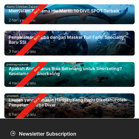
Alamy-Christian-Zappel
Menyelam Bersama Hiu Martil: 10 DIVE SPOT Terbaik
2 hari yang lalu
Penyelaman Scuba dengan Masker Full Face: Specialty
Baru SSI
3 hari yang lalu
predragvuckovic
Apakah Anda Harus Bisa Berenang untuk Snorkeling?
Keselamatan Snorkeling
4 hari yang lalu
unsplash
Lautan yang Semakin Hangat: Yang Perlu Diketahui oleh
Penyelam Scuba Diver
6 hari yang lalu
Newsletter Subscription