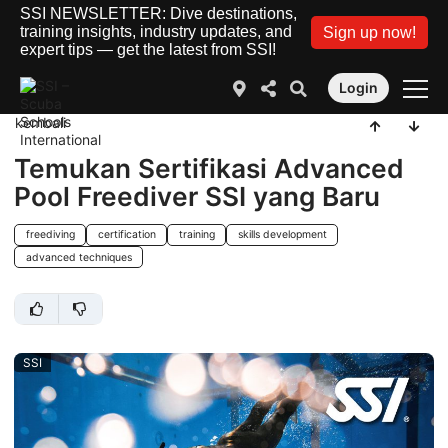
SSI NEWSLETTER: Dive destinations,
training insights, industry updates, and
Sign up now!
expert tips — get the latest from SSI!
Login
kembali
Temukan Sertifikasi Advanced
Pool Freediver SSI yang Baru
freediving
certification
training
skills development
advanced techniques
SSI