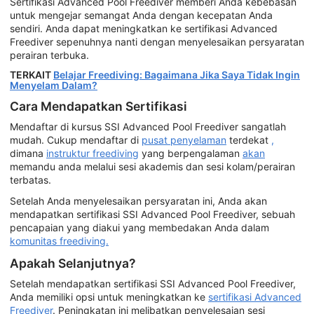
Sertifikasi Advanced Pool Freediver memberi Anda kebebasan
untuk mengejar semangat Anda dengan kecepatan Anda
sendiri. Anda dapat meningkatkan ke sertifikasi Advanced
Freediver sepenuhnya nanti dengan menyelesaikan persyaratan
perairan terbuka.
TERKAIT
Belajar Freediving: Bagaimana Jika Saya Tidak Ingin
Menyelam Dalam?
Cara Mendapatkan Sertifikasi
Mendaftar di kursus SSI Advanced Pool Freediver sangatlah
mudah. Cukup mendaftar di
pusat penyelaman
terdekat
,
dimana
instruktur freediving
yang berpengalaman
akan
memandu anda melalui sesi akademis dan sesi kolam/perairan
terbatas.
Setelah Anda menyelesaikan persyaratan ini, Anda akan
mendapatkan sertifikasi SSI Advanced Pool Freediver, sebuah
pencapaian yang diakui yang membedakan Anda dalam
komunitas freediving.
Apakah Selanjutnya?
Setelah mendapatkan sertifikasi SSI Advanced Pool Freediver,
Anda memiliki opsi untuk meningkatkan ke
sertifikasi Advanced
Freediver
. Peningkatan ini melibatkan penyelesaian sesi