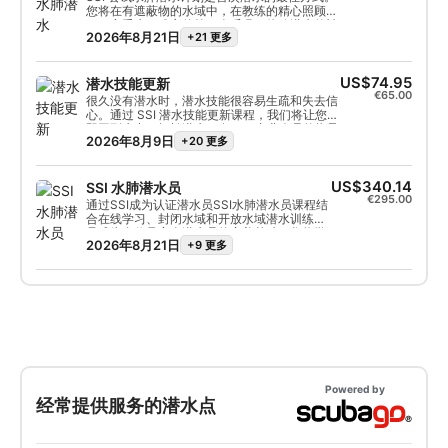
您将在有遮蔽物的水域中，在教练的精心照顾
下，享受水下难忘的第一次呼吸，体验潜水的神
2026年8月21日
+21 更多
奇魅力。在这个短期课程结束时，您将获得 SSI
尝试水肺潜水证书，毫无疑问，您会想去更多的
地方潜水。无穷无尽的潜水探险在等着您，而本
课程就是一切的开始。让我们今天就开始吧。
US$74.95
潜水技能更新
€65.00
很久没有潜水时，潜水技能很容易生疏和失去信
心。通过 SSI 潜水技能更新课程，我们将让您立
即回到水中，轻松潜水。在 SSI 专业人员的指导
2026年8月9日
+20 更多
下，您可以通过水肺技能更新课程复习和练习在
开放水域潜水员课程中学到的水肺技能。该课程
非常适合在潜水假期前参加，这样您就可以少花
时间担心自己的技能，多花时间欣赏海洋生物。
US$340.14
SSI 水肺潜水员
如果您是未获得认证的开放水域潜水员，那么水
€295.00
通过SSI成为认证潜水员SSI水肺潜水员课程结
肺技能更新课程是您在开放水域培训潜水前练习
合在线学习、封闭水域和开放水域潜水训练，
潜水技能的理想选择。由于没有固定的课程时
是成为自信且安全潜水员的完美基础。您将学
间，您可以慢慢来，专注于您需要帮助的技能。
2026年8月21日
+9 更多
习在SSI专业人士指导下，在水深12米以内的
开放水域潜水所需的一切知识。 通过本课程，
您将完成开放水域潜水员课程近一半的内容，
并可轻松升级您的认证。您只需完成剩余的理
论课程和封闭水域训练，以及两次开放水域训
练潜水即可。
Powered by
经常提供服务的潜水点