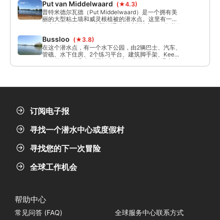
Put van Middelwaard
(★4.3)
普特米德尔瓦德（Put Middelwaard）是一个拥有美
丽的大型粘土墙和威灵根植被的潜水点。这里有一个
停车场，步行约 75 米即可通过海滩到达入口。您必须
通过电子邮件 info@recreatiemiddennederland.nl 申
Bussloo
(★3.8)
请正式潜水许可。
在这个潜水点，有一个水下公园，由2辆巴士、汽车、
管礁、水下住房、2个练习平台、建筑脚手架、Kees
Knol的纪念碑和各种圆筒底组成。这些物体由绳索连
接。
订阅电子报
寻找一个潜水中心或度假村
寻找您的下一次冒险
全球工作机会
帮助中心
常见问答 (FAQ)
全球服务中心联系方式