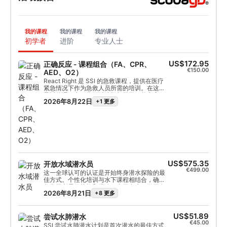
我的课程
我的课程
我的课程
初学者
进阶
专业人士
US$172.95
正确反应 - 课程组合（FA、CPR、
€150.00
AED、O2）
React Right 是 SSI 的急救课程，提供在医疗
紧急情况下作为急救人员所需的培训。在这个
灵活的课程中，您可以选择想要学习的内容，
2026年8月22日
+1 更多
包括急救、心肺复苏和初级稳定技术。您还可
以学习潜水时的紧急供氧和自动体外除颤器
（AED）的基础知识。通过理论与实际场景相
结合的培训，该课程将为您提供应急响应所需
的工具和信心。获得认证后，您将能够担任急
救员：在医疗紧急情况下实施急救和心肺复苏
术、供氧并提供自动体外除颤器支持。获取
SSI React Right 认证。立即开始
US$575.35
开放水域潜水员
€499.00
这一全球认可的认证是开始终身潜水探险的最
佳方式。个性化培训与水下课程相结合，确保
您掌握所需的技能和经验，真正在水下游刃有
2026年8月21日
+8 更多
余。您也应该获得 SSI 开放水域潜水证书！
US$51.89
尝试水肺潜水
€45.00
SSI 尝试水肺潜水计划是首次潜水的最佳方式。