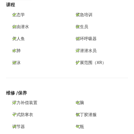
课程
生态学
紧急培训
自由潜水
救生员
美人鱼
循环呼吸器
水肺
浮潜潜水员
游泳
扩展范围（XR）
维修 /保养
浮力补偿装置
电脑
干式防寒衣
氯丁胶潜服
调节器
气瓶