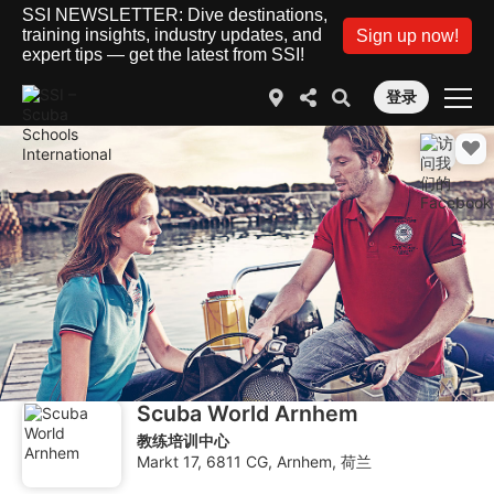
SSI NEWSLETTER: Dive destinations,
training insights, industry updates, and
Sign up now!
expert tips — get the latest from SSI!
登录
Scuba World Arnhem
教练培训中心
Markt 17, 6811 CG, Arnhem, 荷兰