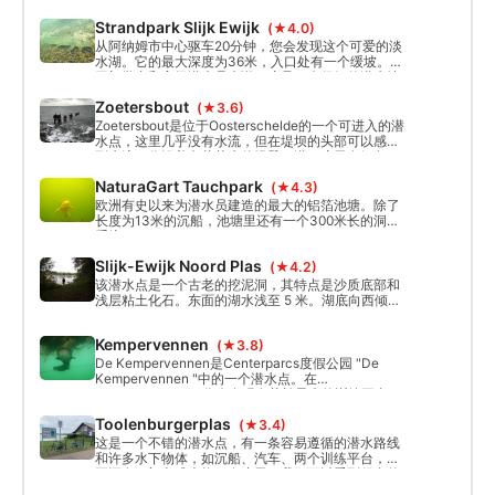
Strandpark Slijk Ewijk
(★4.0)
从阿纳姆市中心驱车20分钟，您会发现这个可爱的淡
水湖。它的最大深度为36米，入口处有一个缓坡。对
于初学者和高级潜水员来说，这是一个很好的潜水地
点。
Zoetersbout
(★3.6)
Zoetersbout是位于Oosterschelde的一个可进入的潜
水点，这里几乎没有水流，但在堤坝的头部可以感受
到水流。你沿着杂草丛生的堤壁下潜，这里有鳗鱼、
龙虾和龙虾作为永久居民。潜入杂草之间，发现这里
NaturaGart Tauchpark
(★4.3)
的水下生物。
欧洲有史以来为潜水员建造的最大的铝箔池塘。除了
长度为13米的沉船，池塘里还有一个300米长的洞穴
系统。
Slijk-Ewijk Noord Plas
(★4.2)
该潜水点是一个古老的挖泥洞，其特点是沙质底部和
浅层粘土化石。东面的湖水浅至 5 米。湖底向西倾
斜，最深可达 18 米。
Kempervennen
(★3.8)
De Kempervennen是Centerparcs度假公园 "De
Kempervennen "中的一个潜水点。在
Kempervennen，你会发现在荷兰最大的训练平台
（200平方米）旁边，有著名的 "大妈妈"，一条大约
Toolenburgerplas
(★3.4)
2.40米的巨大鲶鱼。
这是一个不错的潜水点，有一条容易遵循的潜水路线
和许多水下物体，如沉船、汽车、两个训练平台，甚
至还有一门老式大炮！在这里，我们可以看到很多的
潜水者。能见度一年四季都有变化，但一般都很好。