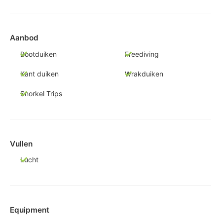
Aanbod
Bootduiken
Freediving
Kant duiken
Wrakduiken
Snorkel Trips
Vullen
Lucht
Equipment