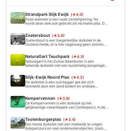
Strandpark Slijk Ewijk
(★4.0)
Deze duikstek is een oude zandafgraving. Nu
wordt deze stek ook gebruikt als recreatie plas. De
maximum diepte is 36 meter. Je kunt te water gaan
via het strand op verschillende plekken. Toegang
Zoetersbout
(★3.6)
tot het parkeer terrein is betaald parkeren. Er ligt
een klein wrakje op ongeveer 15 meter.
Zoetersbout is een toegankelijke duikstek in de
Oosterschelde, er is hier nagenoeg geen stroming,
op de kop van de dijk kan deze wel voelbaar zijn.
Je duikt langs een begroeide dijkwand met
NaturaGart Tauchpark
(★4.3)
palingen, kreeften en galatheakkreeften als vaste
bewoners. Duik tussen het wier en ontdek het
Naturagart in het Duitse Ibbenburen is een
onderwaterleven hier.
bekende duikstek met een kunstmatig aangelegd
duikparcours. Dit duikparcours is zo’n 1,2 kilometer
lang, bevat schitterend aangelegde
Slijk-Ewijk Noord Plas
(★4.2)
steenformaties, ruines, gangenstelsels en grotten.
Het is een hele bijzondere ervaring om daar te
De duikstek is een oud bagger gat dat zich
duiken tussen de meters lange steuren.
kenmerkt door een zand bodem en ondiepe
kleifofmaties. Oostelijk is de plas ondiep tot 5
meter. West loopt de bodem af naar max 18 meter
Kempervennen
(★3.8)
De Kempervennen is een duikstek op het
gelijknamige vakantiepark van Centerparcs. In de
Kempervennen vind je naast het grootste
opleidingsplatform van Nederland (200m2) de
Toolenburgerplas
(★3.4)
beroemde “Big Mama“ een enorme meerval van
ongeveer 2,40m.
Een mooie duikstek met een makkelijk te volgen
duikparcours en veel onderwaterobjecten, zoals