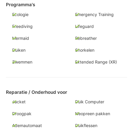
Programma's
Ecologie
Emergency Training
Freediving
Lifeguard
Mermaid
Rebreather
Duiken
Snorkelen
Zwemmen
Extended Range (XR)
Reparatie / Onderhoud voor
Jacket
Duik Computer
Droogpak
Neopreen pakken
Ademautomaat
Duikflessen