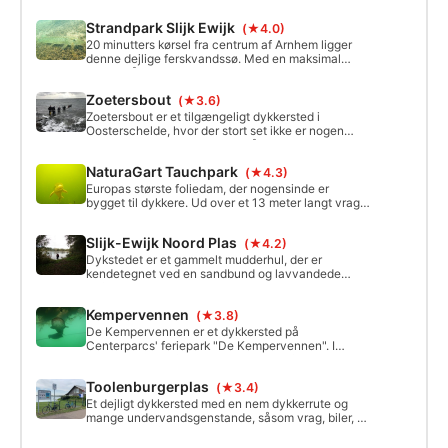
Strandpark Slijk Ewijk
(★4.0)
20 minutters kørsel fra centrum af Arnhem ligger
denne dejlige ferskvandssø. Med en maksimal
dybde på 36 meter og en langsom hældning ved
indgangen til stedet er det et fantastisk dykkersted
Zoetersbout
(★3.6)
for begyndere og mere avancerede dykkere.
Zoetersbout er et tilgængeligt dykkersted i
Oosterschelde, hvor der stort set ikke er nogen
strøm, men den kan mærkes på toppen af diget. Du
dykker langs en tilgroet digemur med ål, hummere
NaturaGart Tauchpark
(★4.3)
og galatheak-hummere som faste beboere. Dyk
ned mellem tangen, og opdag undervandslivet her.
Europas største foliedam, der nogensinde er
bygget til dykkere. Ud over et 13 meter langt vrag
er der et 300 meter langt hulesystem i dammen.
Slijk-Ewijk Noord Plas
(★4.2)
Dykstedet er et gammelt mudderhul, der er
kendetegnet ved en sandbund og lavvandede
lerfossiler. Mod øst er søen lavvandet til 5 meter.
Mod vest skråner bunden ned til maks. 18 meter.
Kempervennen
(★3.8)
De Kempervennen er et dykkersted på
Centerparcs' feriepark "De Kempervennen". I
Kempervennen finder du ved siden af den største
træningsplatform i Holland (200 m2) den berømte
Toolenburgerplas
(★3.4)
"Big Mama", en kæmpe havkat på omkring 2,40 m.
Et dejligt dykkersted med en nem dykkerrute og
mange undervandsgenstande, såsom vrag, biler, to
træningsplatforme og endda en gammel kanon!
Sigtbarheden varierer i løbet af året, men er