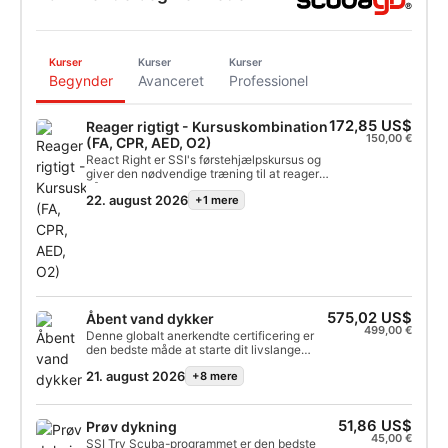
Kurser
Kurser
Kurser
Begynder
Avanceret
Professionel
172,85 US$
Reager rigtigt - Kursuskombination
150,00 €
(FA, CPR, AED, O2)
React Right er SSI's førstehjælpskursus og
giver den nødvendige træning til at reagere
på en medicinsk nødsituation. Dette
22. august 2026
+1 mere
fleksible program giver dig mulighed for at
vælge de emner, du vil dække, herunder
førstehjælp, hjerte-lunge-redning (CPR) og
primære stabiliseringsteknikker. Du lærer
også om iltadministration i nødstilfælde
under dykning og det grundlæggende i
automatiske eksterne defibrillatorer
(AED'er). Ved at kombinere teori og
praktiske træningsscenarier vil dette
575,02 US$
Åbent vand dykker
program give dig de værktøjer og den
499,00 €
Denne globalt anerkendte certificering er
selvtillid, du har brug for til nødberedskab.
den bedste måde at starte dit livslange
Når du er certificeret, vil du være i stand til
eventyr som dykker. Personlig træning
at fungere som førstehjælper: give
21. august 2026
+8 mere
kombineres med sessioner i vandet for at
førstehjælp og CPR, administrere ilt og yde
sikre, at du har de færdigheder og den
AED-støtte i en medicinsk nødsituation. Få
erfaring, du har brug for, for virkelig at føle
din SSI React Right-certificering. Start i
dig godt tilpas under vandet. Du fortjener
51,86 US$
Prøv dykning
dag!
også en SSI Open Water Diver-
45,00 €
SSI Try Scuba-programmet er den bedste
certificering!