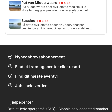
Put van Middelwaard
(★4.3)
generelt god.
Put Middelwaard er et dykkersted med smukke
store lervægge og en Wieringen-vegetation. Let at
komme til med en parkeringsplads, gåafstand ca.
75 meter til indgangen via en strand. Officielt skal
Bussloo
(★3.8)
du bede om tilladelse til at dykke via e-mail på
info@recreatiemiddennederland.nl
På dette dykkersted er der en undervandspark
bestående af 2 busser, bil, rørrev, undervandshus,
2 øvelsesplatforme, byggestillads, monument for
Kees Knol og forskellige flaskebunde. Disse
objekter er forbundet med reb.
Nyhedsbrevsabonnement
Find et træningscenter eller resort
Find dit næste eventyr
Job i hele verden
Hjælpecenter
Ofte stillede spørgsmål (FAQ)
Globale servicecenterkontaker