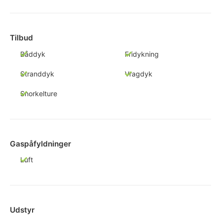
Tilbud
Båddyk
Fridykning
Stranddyk
Vragdyk
Snorkelture
Gaspåfyldninger
Luft
Udstyr