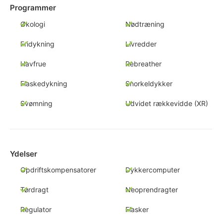
Programmer
Økologi
Nødtræning
Fridykning
Livredder
Havfrue
Rebreather
Flaskedykning
Snorkeldykker
Svømning
Udvidet rækkevidde (XR)
Ydelser
Opdriftskompensatorer
Dykkercomputer
Tørdragt
Neoprendragter
Regulator
Flasker