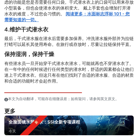
虑的功能是您是否需要任何口袋。干式潜水衣上的口袋可以用来存放
小型装备，但也会使潜水衣的体积变大。 戴上手套也会增加打开潜
水衣的难度，不过您会习惯的。
阅读更多：水面标志浮标 101 - 您
需要知道的一切。
4.维护干式潜水衣
最后，干式潜水服在潜水后需要多加保养。冲洗潜水服外部并为拉链
打蜡可以延长其使用寿命。在旅行或存放时，尽量让拉链保持平直。
保持湿润，保持干燥
有些潜水员一旦开始穿干式潜水衣潜水，可能就再也不穿潜水衣了。
在一年中的任何时候进行任何类型的潜水时，舒适的因素都会让他们
迷上干式潜水衣。但这只有在他们找到了合适的潜水服、合适的材质
和合适的功能时才会起作用。
本文为自动翻译，可能存在细微误差；如有疑问，请参阅英文原文。
更多
全脸面镜水肺潜水：SSI全新专项课程
今天