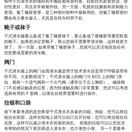
每件干式潜水衣的颈部和手腕处都有密封条。硅胶比乳胶更舒适，密
封性更好，而且非常耐紫外线。另一方面，乳胶的抗撕裂和穿刺能力
更强。氯丁橡胶更厚，是三种密封材料中最耐用的。但氯丁橡胶密封
圈会有少量水渗入，尤其是在转头时脖子处。
靴子或袜子
干式潜水服要么集成了氯丁橡胶袜子，要么集成了硬橡胶等重型鞋底
的靴子。如果您决定穿靴子，那么您就不需要带潜水靴，这样就更方
便了。 另一方面，如果穿氯丁橡胶袜子，您就可以灵活地添加任何
您想要或需要的潜水靴。
阀门
干式潜水服上的阀门会因潜水服是用于技术潜水还是用于呼吸器而有
所不同。大多数情况下，干式潜水服上的阀门与 BCD 上的阀门类
似，都有一个进气阀和一个出气阀（通常位于左上胸部）。 确保阀
门不在难以触及的位置，因为快速触及阀门非常重要。您还可以考虑
选择有用的 P 形阀，以便在自然界需要时进行操作。
拉链和口袋
接下来要考虑的是您希望干式潜水衣具备的功能。例如，您可以将拉
链拉在前面，这样在陆地上就可以自己拉开拉链；也可以将拉链拉在
后面，这样可以减少潜水衣前面的杂乱。 前面的拉链可以让您在没
有帮助的情况下更容易进入潜水衣，也方便您小便。 另一个需要考