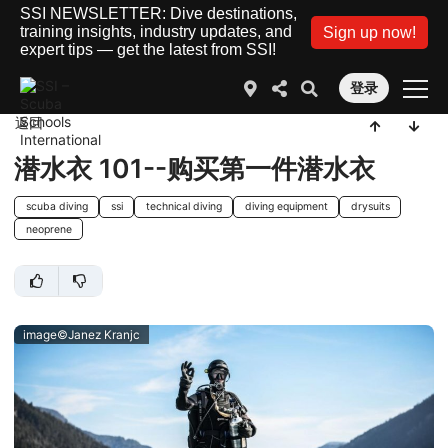
SSI NEWSLETTER: Dive destinations,
training insights, industry updates, and
Sign up now!
expert tips — get the latest from SSI!
登录
返回
潜水衣 101--购买第一件潜水衣
scuba diving
ssi
technical diving
diving equipment
drysuits
neoprene
image©Janez Kranjc