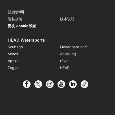
法律声明
隐私政策
版本说明
更改 Cookie 设置
HEAD Watersports
Scubago
LiveAboard.com
Mares
Aqualung
Apeks
rEvo
Zoggs
HEAD
© 2026 SSI International