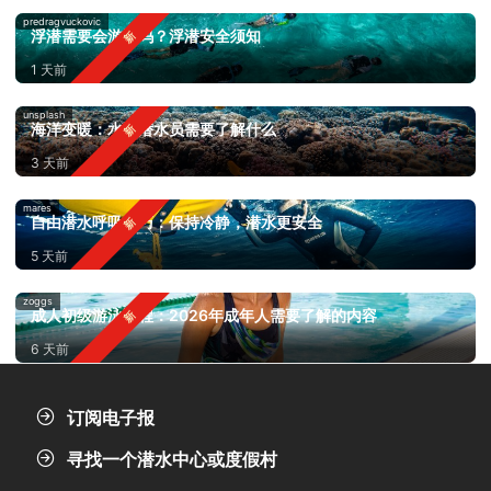
predragvuckovic
浮潜需要会游泳吗？浮潜安全须知
1 天前
unsplash
海洋变暖：水肺潜水员需要了解什么
3 天前
mares
自由潜水呼吸技巧：保持冷静，潜水更安全
5 天前
zoggs
成人初级游泳课程：2026年成年人需要了解的内容
6 天前
订阅电子报
寻找一个潜水中心或度假村