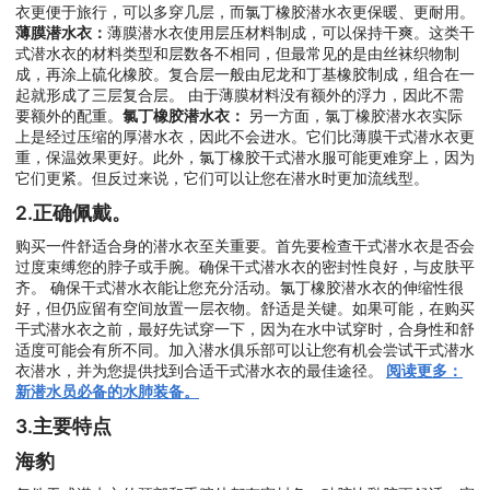
衣更便于旅行，可以多穿几层，而氯丁橡胶潜水衣更保暖、更耐用。
薄膜潜水衣：
薄膜潜水衣使用层压材料制成，可以保持干爽。这类干
式潜水衣的材料类型和层数各不相同，但最常见的是由丝袜织物制
成，再涂上硫化橡胶。复合层一般由尼龙和丁基橡胶制成，组合在一
起就形成了三层复合层。 由于薄膜材料没有额外的浮力，因此不需
要额外的配重。
氯丁橡胶潜水衣：
另一方面，氯丁橡胶潜水衣实际
上是经过压缩的厚潜水衣，因此不会进水。它们比薄膜干式潜水衣更
重，保温效果更好。此外，氯丁橡胶干式潜水服可能更难穿上，因为
它们更紧。但反过来说，它们可以让您在潜水时更加流线型。
2.正确佩戴。
购买一件舒适合身的潜水衣至关重要。首先要检查干式潜水衣是否会
过度束缚您的脖子或手腕。确保干式潜水衣的密封性良好，与皮肤平
齐。 确保干式潜水衣能让您充分活动。氯丁橡胶潜水衣的伸缩性很
好，但仍应留有空间放置一层衣物。舒适是关键。如果可能，在购买
干式潜水衣之前，最好先试穿一下，因为在水中试穿时，合身性和舒
适度可能会有所不同。加入潜水俱乐部可以让您有机会尝试干式潜水
衣潜水，并为您提供找到合适干式潜水衣的最佳途径。
阅读更多：
新潜水员必备的水肺装备。
3.主要特点
海豹