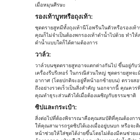
เมื่อหมุนศีรษะ
รองเท้าบูทหรือถุงเท้า:
ชุดดรายสูทมีทั้งถุงเท้านีโอพรีนในตัวหรือรองเท้า
คุณก็ไม่จำเป็นต้องพกรองเท้าดำน้ำไปด้วย ทำให้ส
ดำน้ำแบบใดก็ได้ตามต้องการ
วาล์ว:
วาล์วบนชุดดรายสูทอาจแตกต่างกันไป ขึ้นอยู่กับ
เครื่องรีบรีเทอร์ ในกรณีส่วนใหญ่ ชุดดรายสูทจ
อากาศ (โดยปกติจะอยู่ที่หน้าอกซ้ายบน) ตรวจสอบให
ถึงอย่างรวดเร็วเป็นสิ่งสำคัญ นอกจากนี้ คุณควรพ
คุณทำธุระส่วนตัวได้เมื่อต้องเผชิญกับธรรมชาติ
ซิปและกระเป๋า:
สิ่งต่อไปที่ต้องพิจารณาคือคุณสมบัติที่คุณต้องก
ให้คุณสามารถรูดซิปได้เองเมื่ออยู่บนบก หรือจะต
หน้าช่วยให้ใส่ชุดได้ง่ายขึ้นโดยไม่ต้องมีคนช่ว