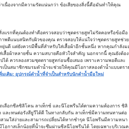
นื่องจากมีความรัดแน่นกว่า ข้อเสียของสิ่งนี้คือมันทำให้คุณ
สิ่งแรกที่คุณต้องทำคือตรวจสอบว่าชุดดรายสูทไม่รัดคอหรือข้อมือ
สภาพดีแนบสนิทกับผิวของคุณ ตรวจสอบให้แน่ใจว่าชุดดรายสูทช่วย
ุ่นดี แต่ยังควรมีพื้นที่สำหรับใส่เสื้อผ้าอีกชั้นหนึ่ง หากคุณกำลังม
ส่เสื้อผ้าหลายชั้น ความสบายคือหัวใจสำคัญ นอกจากนี้ คุณยังต้อง
ป็นไปได้ ควรลองสวมชุดดรายสูทก่อนซื้อเสมอ เพราะความพอดีและ
การเป็นสมาชิกชมรมดำน้ำจะช่วยให้คุณมีโอกาสลองดำน้ำแบบดรา
พิ่มเติม: อุปกรณ์ดำน้ำที่จำเป็นสำหรับนักดำน้ำมือใหม่
ถเลือกซีลซิลิโคน ลาเท็กซ์ และนีโอพรีนได้ตามความต้องการ ซิลิ
ก และทนต่อรังสียูวีได้ดี ในทางกลับกัน ลาเท็กซ์มีความทนทานต่อ
สวมใส่ง่ายและสามารถเปลี่ยนได้หากชำรุด นีโอพรีนมีความหนา
ีโอกาสเล็กน้อยที่น้ำจะซึมผ่านซีลนีโอพรีนได้ โดยเฉพาะบริเวณ