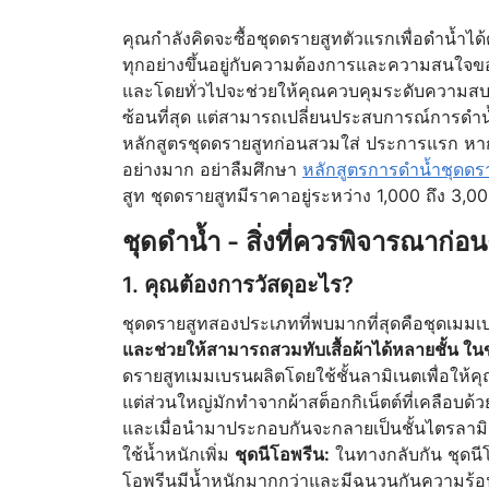
คุณกำลังคิดจะซื้อชุดดรายสูทตัวแรกเพื่อดำน้ำได้ต
ทุกอย่างขึ้นอยู่กับความต้องการและความสนใจของค
และโดยทั่วไปจะช่วยให้คุณควบคุมระดับความสบายข
ซ้อนที่สุด แต่สามารถเปลี่ยนประสบการณ์การดำน้
หลักสูตรชุดดรายสูทก่อนสวมใส่ ประการแรก หา
อย่างมาก อย่าลืมศึกษา
หลักสูตรการดำน้ำชุดดร
สูท ชุดดรายสูทมีราคาอยู่ระหว่าง 1,000 ถึง 3,0
ชุดดำน้ำ - สิ่งที่ควรพิจารณาก่อน
1. คุณต้องการวัสดุอะไร?
ชุดดรายสูทสองประเภทที่พบมากที่สุดคือชุดเมม
และช่วยให้สามารถสวมทับเสื้อผ้าได้หลายชั้น ใ
ดรายสูทเมมเบรนผลิตโดยใช้ชั้นลามิเนตเพื่อให้คุ
แต่ส่วนใหญ่มักทำจากผ้าสต็อกกิเน็ตต์ที่เคลือบ
และเมื่อนำมาประกอบกันจะกลายเป็นชั้นไตรลามิเนต
ใช้น้ำหนักเพิ่ม
ชุดนีโอพรีน:
ในทางกลับกัน ชุดนีโอ
โอพรีนมีน้ำหนักมากกว่าและมีฉนวนกันความร้อนม