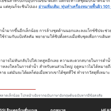
ะโยชน์สำหรับเก็บอุปกรณ์ขนาดเล็ก แต่ก็จะทำให้ชุดมีปริมาตรมาก
กัน แต่คุณก็จะชินไปเอง
อ่านเพิ่มเติม: ทุ่นทำเครื่องหมายพื้นผิว 101
ดำน้ำมากขึ้นอีกเล็กน้อย การล้างชุดด้านนอกและลงแว็กซ์ซิปจะช่ว
่อใช้ร่วมกับแป้งทัลคัม พยายามให้ซิปตั้งตรงเมื่อพับชุดเพื่อการเดิน
เขาอาจไม่หันกลับไปใส่เวทสูทอีกเลย ความสะดวกสบายในการดำน้
กเขาหลงใหลในการดำน้ำ สำหรับคนส่วนใหญ่ ฤดูหนาวไม่ได้หมายถึ
 แต่มันจะได้ผลก็ต่อเมื่อพวกเขาได้ชุดที่ใช่ ทำจากวัสดุที่เหมาะ
พลาดเล็กน้อย โปรดอ้างอิงจากฉบับภาษาอังกฤษต้นฉบับหากมีข้อสงสัย
SSI อินเตอร์เนชั่นแนล
กฎหมาย
HEAD