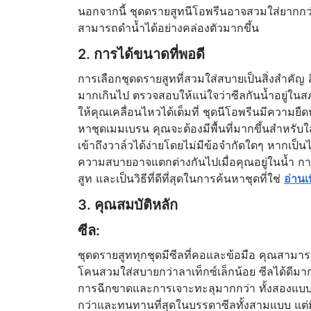
นอกจากนี้ ชุดดรายสูทนีโอพรีนอาจสวมใส่ยากกว่าเ
สามารถดำน้ำได้อย่างคล่องตัวมากขึ้น
2. การได้ขนาดที่พอดี
การเลือกชุดดรายสูทที่สวมใส่สบายเป็นสิ่งสำคัญ 
มากเกินไป ตรวจสอบให้แน่ใจว่าซีลกันน้ำอยู่ใน
ให้คุณเคลื่อนไหวได้เต็มที่ ชุดนีโอพรีนมีความยืดหย
หาชุดเมมเบรน คุณจะต้องมีพื้นที่มากขึ้นสำหรับใ
เข้าถึงวาล์วได้ง่ายโดยไม่มีข้อจำกัดใดๆ หากเ
ความสบายอาจแตกต่างกันไปเมื่อคุณอยู่ในน้ำ 
สูท และเป็นวิธีที่ดีที่สุดในการค้นหาชุดที่ใช่
อ่านเ
3. คุณสมบัติหลัก
ซีล:
ชุดดรายสูททุกชุดมีซีลที่คอและข้อมือ คุณสามาร
โคนสวมใส่สบายกว่าลาเท็กซ์เล็กน้อย ซีลได้ดีมา
การฉีกขาดและการเจาะทะลุมากกว่า ทั้งสองแบบ
กว่าและทนทานที่สุดในบรรดาซีลทั้งสามแบบ แต่ม