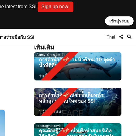
e latest from SSI!
Sign up now!
เข้าสู่ระบบ
Thai
ทาง
ร่วมมือกับ SSI
เพิ่มเติม
Alamy-Christian-Zappel
การดำน้ำกับฉลามหัวค้อน: 10 จุดดำ
น้ำที่ดีที่สุด
วันนี้
การดำน้ำด้วยหน้ากากเต็มหน้า:
หลักสูตรพิเศษใหม่ของ SSI
1 วันที่ผ่านมา
predragvuckovic
คุณต้องรู้วิธีว่ายน้ำเพื่อทำสนอร์เกิล