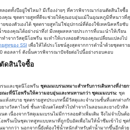
ลอดทั้งปีอยู่ใช่ไหม? มีเรื่องง่ายๆ ที่ควรพิจารณาก่อนตัดสินใจซื้อ
ุณ ชุดดรายสูทที่ดีจะช่วยให้คุณอบอุ่นแม้ในอุณหภูมิที่หนาวที่ส
องตัวเองได้ ชุดดรายสูทไม่ใช่อุปกรณ์ที่ต้องใช้เทคนิคหรือซับ
ำของคุณได้อย่างน่าทึ่ง! มีเหตุผลหลายประการที่แนะนำให้เรียน
กทำจากวัสดุนีโอพรีน จะทำให้แรงลอยตัวของคุณเปลี่ยนแปลงไป
ายสูทของ SSI
เพื่อให้ได้ประโยชน์สูงสุดจากการดำน้ำด้วยชุดดราย
00 ดอลลาร์ ดังนั้นควรพิจารณาปัจจัยต่อไปนี้อย่างรอบคอบ
ตัดสินใจซื้อ
เบรนและชุดนีโอพรีน
ชุดเมมเบรนเหมาะสำหรับการเดินทางที่ง่ายกว
นขณะที่นีโอพรีนให้ความอบอุ่นและทนทานกว่า ชุดเมมเบรน:
ชุด
ณแห้งสบาย ชุดดรายสูทประเภทนี้มีวัสดุและจำนวนชั้นที่แตกต่างกั
ด้วยยางวัลคาไนซ์ ชั้นลามิเนตโดยทั่วไปทำจากไนลอนและยางบิวทิล
 เนื่องจากวัสดุเมมเบรนไม่มีการลอยตัวเพิ่มเติม จึงไม่จำเป็นต้อ
พรีนเป็นชุดเวทสูทแบบหนาที่ถูกบีบอัดเพื่อไม่ให้น้ำซึมเข้าไป ชุดน
ากกว่า นอกจากนี้ยังต้องใช้น้ำหนักสำหรับดำน้ำมากขึ้นอีกด้วย