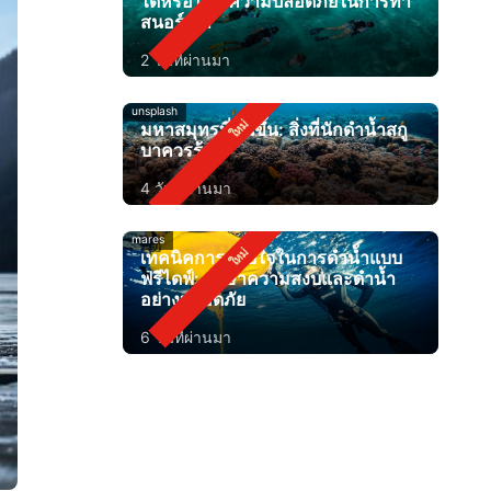
ได้หรือไม่? ความปลอดภัยในการทำ
สนอร์เกิล
2 วันที่ผ่านมา
unsplash
มหาสมุทรที่อุ่นขึ้น: สิ่งที่นักดำน้ำสกู
บาควรรู้
4 วันที่ผ่านมา
mares
เทคนิคการหายใจในการดำน้ำแบบ
ฟรีไดฟ์: รักษาความสงบและดำน้ำ
อย่างปลอดภัย
6 วันที่ผ่านมา