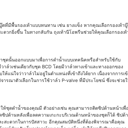
บู๊ตที่มีพื้นรองเท้าแบบทนทาน เช่น ยางแข็ง หากคุณเลือกรองเท้าบู
ะดวกยิ่งขึ้น ในทางกลับกัน ถุงเท้านีโอพรีนช่วยให้คุณเลือกรองเท้
ว่าชุดนั้นออกแบบมาเพื่อการดำน้ำแบบเทคนิคหรือสำหรับใช้กับ
ะมีวาล์วเช่นเดียวกับชุด BCD โดยมีวาล์วทางเข้าและทางออกของ
้แน่ใจว่าวาล์วไม่อยู่ในตำแหน่งที่เข้าถึงได้ยาก เนื่องจากการเข
ิจารณาตัวเลือกในการใช้วาล์ว P-valve ที่มีประโยชน์ ซึ่งจะช่วยใ
ารให้ชุดดำน้ำของคุณมี ตัวอย่างเช่น คุณสามารถติดซิปด้านหน้าเพื่
ิดซิปด้านหลังเพื่อลดความเกะกะบริเวณด้านหน้าของชุดก็ได้ ซิปด้
ยและสะดวกในการปัสสาวะ อีกคุณสมบัติหนึ่งที่ต้องพิจารณาคือคุณ