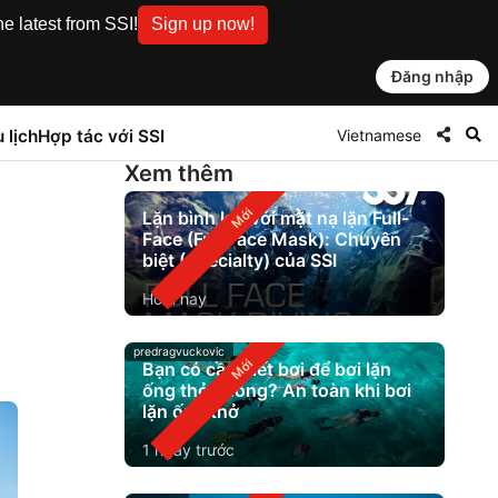
e latest from SSI!
Sign up now!
Đăng nhập
Vietnamese
 lịch
Hợp tác với SSI
Xem thêm
Lặn bình khí với mặt nạ lặn Full-
Face (Full Face Mask): Chuyên
biệt (Specialty) của SSI
Hôm nay
predragvuckovic
Bạn có cần biết bơi để bơi lặn
ống thở không? An toàn khi bơi
lặn ống thở
1 ngày trước