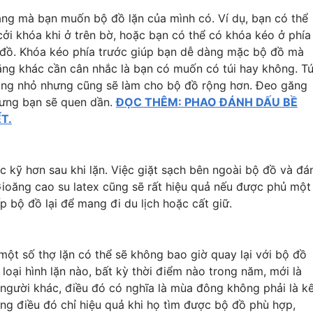
năng mà bạn muốn bộ đồ lặn của mình có. Ví dụ, bạn có thể
ởi khóa khi ở trên bờ, hoặc bạn có thể có khóa kéo ở phía
ộ đồ. Khóa kéo phía trước giúp bạn dễ dàng mặc bộ đồ mà
năng khác cần cân nhắc là bạn có muốn có túi hay không. Tú
dùng nhỏ nhưng cũng sẽ làm cho bộ đồ rộng hơn. Đeo găng
hưng bạn sẽ quen dần.
ĐỌC THÊM: PHAO ĐÁNH DẤU BỀ
T.
 kỹ hơn sau khi lặn. Việc giặt sạch bên ngoài bộ đồ và đá
ioăng cao su latex cũng sẽ rất hiệu quả nếu được phủ một 
p bộ đồ lại để mang đi du lịch hoặc cất giữ.
một số thợ lặn có thể sẽ không bao giờ quay lại với bộ đồ
 loại hình lặn nào, bất kỳ thời điểm nào trong năm, mới là
 người khác, điều đó có nghĩa là mùa đông không phải là k
ưng điều đó chỉ hiệu quả khi họ tìm được bộ đồ phù hợp,