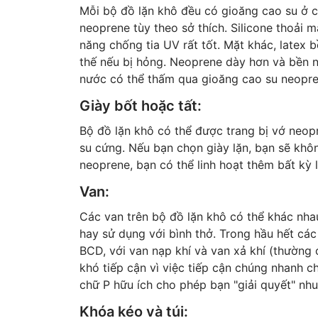
Mỗi bộ đồ lặn khô đều có gioăng cao su ở cổ
neoprene tùy theo sở thích. Silicone thoải m
năng chống tia UV rất tốt. Mặt khác, latex b
thế nếu bị hỏng. Neoprene dày hơn và bền n
nước có thể thấm qua gioăng cao su neopren
Giày bốt hoặc tất:
Bộ đồ lặn khô có thể được trang bị vớ neopr
su cứng. Nếu bạn chọn giày lặn, bạn sẽ không
neoprene, bạn có thể linh hoạt thêm bất kỳ 
Van:
Các van trên bộ đồ lặn khô có thể khác nhau
hay sử dụng với bình thở. Trong hầu hết các
BCD, với van nạp khí và van xả khí (thường 
khó tiếp cận vì việc tiếp cận chúng nhanh c
chữ P hữu ích cho phép bạn "giải quyết" nhu
Khóa kéo và túi: