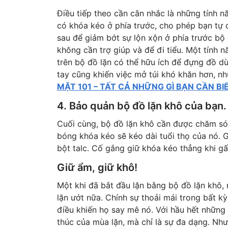
Điều tiếp theo cần cân nhắc là những tính 
có khóa kéo ở phía trước, cho phép bạn tự c
sau để giảm bớt sự lộn xộn ở phía trước b
không cần trợ giúp và để đi tiểu. Một tính 
trên bộ đồ lặn có thể hữu ích để đựng đồ 
tay cũng khiến việc mở túi khó khăn hơn, n
MẶT 101 – TẤT CẢ NHỮNG GÌ BẠN CẦN BIẾ
4. Bảo quản bộ đồ lặn khô của bạn.
Cuối cùng, bộ đồ lặn khô cần được chăm sóc
bóng khóa kéo sẽ kéo dài tuổi thọ của nó. G
bột talc. Cố gắng giữ khóa kéo thẳng khi gấ
Giữ ẩm, giữ khô!
Một khi đã bắt đầu lặn bằng bộ đồ lặn khô, 
lặn ướt nữa. Chính sự thoải mái trong bất kỳ
điều khiến họ say mê nó. Với hầu hết những
thúc của mùa lặn, mà chỉ là sự đa dạng. Nh