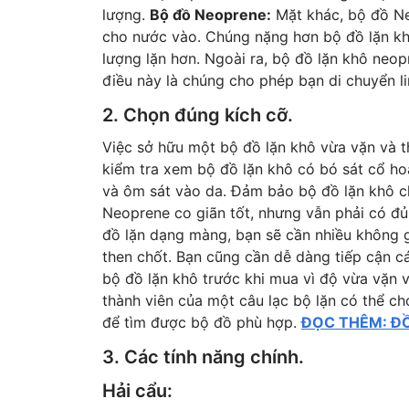
lượng.
Bộ đồ Neoprene:
Mặt khác, bộ đồ Ne
cho nước vào. Chúng nặng hơn bộ đồ lặn kh
lượng lặn hơn. Ngoài ra, bộ đồ lặn khô neop
điều này là chúng cho phép bạn di chuyển li
2. Chọn đúng kích cỡ.
Việc sở hữu một bộ đồ lặn khô vừa vặn và th
kiểm tra xem bộ đồ lặn khô có bó sát cổ h
và ôm sát vào da. Đảm bảo bộ đồ lặn khô ch
Neoprene co giãn tốt, nhưng vẫn phải có đ
đồ lặn dạng màng, bạn sẽ cần nhiều không g
then chốt. Bạn cũng cần dễ dàng tiếp cận c
bộ đồ lặn khô trước khi mua vì độ vừa vặn v
thành viên của một câu lạc bộ lặn có thể ch
để tìm được bộ đồ phù hợp.
ĐỌC THÊM: ĐỒ
3. Các tính năng chính.
Hải cẩu: