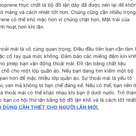
oprene thực chất là bộ đồ lặn dày đã được nén lại để khô
ô màng và cách nhiệt tốt hơn. Chúng cũng cần nhiều trọng
rene có thể khó mặc hơn vì chúng chật hơn. Mặt trái của
nh hoạt hơn khi lặn.
oải mái là vô cùng quan trọng. Điều đầu tiên bạn cần làm 
oặc cổ tay quá mức không. Đảm bảo các miếng đệm kín khí
o phép bạn vận động thoải mái. Đồ lặn bằng chất liệu
ủ chỗ cho một lớp quần áo. Nếu bạn đang tìm kiếm một bộ
ian hơn để mặc nhiều lớp quần áo. Sự thoải mái là yếu tố
ác van mà không bị hạn chế đáng kể. Nếu có thể, bạn nên 
à thoải mái có thể khác nhau khi bạn ở dưới nước. Trở thà
o bạn cơ hội thử lặn bằng bộ đồ lặn khô và là cách tốt nhất
 DÙNG CẦN THIẾT CHO NGƯỜI LẶN MỚI.