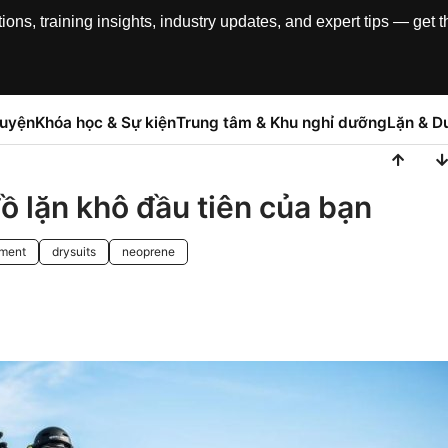
, training insights, industry updates, and expert tips — get th
luyện
Khóa học & Sự kiện
Trung tâm & Khu nghỉ dưỡng
Lặn & Du
ồ lặn khô đầu tiên của bạn
pment
drysuits
neoprene