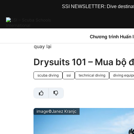
SSI NEWSLETTER: Dive destinations
Chương trình Huấn 
quay lại
Drysuits 101 – Mua bộ đ
scuba diving
ssi
technical diving
diving equi
image©Janez Kranjc