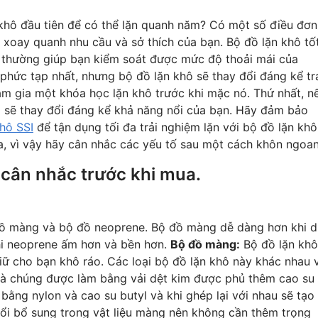
khô đầu tiên để có thể lặn quanh năm? Có một số điều đơn
 xoay quanh nhu cầu và sở thích của bạn. Bộ đồ lặn khô tố
à thường giúp bạn kiểm soát được mức độ thoải mái của
 phức tạp nhất, nhưng bộ đồ lặn khô sẽ thay đổi đáng kể tr
am gia một khóa học lặn khô trước khi mặc nó. Thứ nhất, n
ó sẽ thay đổi đáng kể khả năng nổi của bạn. Hãy đảm bảo
hô SSI
để tận dụng tối đa trải nghiệm lặn với bộ đồ lặn khô
a, vì vậy hãy cân nhắc các yếu tố sau một cách khôn ngoan
 cân nhắc trước khi mua.
 đồ màng và bộ đồ neoprene. Bộ đồ màng dễ dàng hơn khi d
hi neoprene ấm hơn và bền hơn.
Bộ đồ màng:
Bộ đồ lặn khô
ữ cho bạn khô ráo. Các loại bộ đồ lặn khô này khác nhau 
t là chúng được làm bằng vải dệt kim được phủ thêm cao su
bằng nylon và cao su butyl và khi ghép lại với nhau sẽ tạo
 nổi bổ sung trong vật liệu màng nên không cần thêm trọng