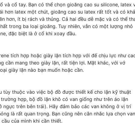
 và cổ tay. Bạn có thể chọn gioăng cao su silicone, latex 
ái hơn latex một chút, gioăng cao su latex rất tốt và có kh
ền hơn, ít bị rách và thủng. Cả hai đều dễ mặc và có thể th
hất trong ba loại gioăng. Tuy nhiên, vẫn có một lượng nhỏ
e, đặc biệt là ở cổ khi xoay đầu.
ene tích hợp hoặc giày lặn tích hợp với đế chịu lực như ca
 cần mang theo giày lặn, rất tiện lợi. Mặt khác, với vớ
loại giày lặn nào bạn muốn hoặc cần.
 tùy thuộc vào việc bộ đồ được thiết kế cho lặn kỹ thuật
 trường hợp, bộ đồ lặn khô có van giống như trên áo lặn
ở ngực trên bên trái). Hãy đảm bảo các van không ở vị trí
hóng là rất quan trọng. Bạn cũng nên cân nhắc lựa chọn va
 cầu của mình khi cần thiết.