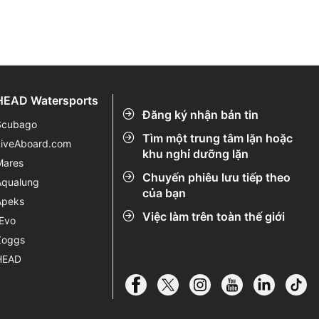
.
HEAD Watersports
Đăng ký nhận bản tin
Scubago
Tìm một trung tâm lặn hoặc
LiveAboard.com
khu nghỉ dưỡng lặn
Mares
Chuyến phiêu lưu tiếp theo
Aqualung
của bạn
Apeks
Việc làm trên toàn thế giới
rEvo
Zoggs
HEAD