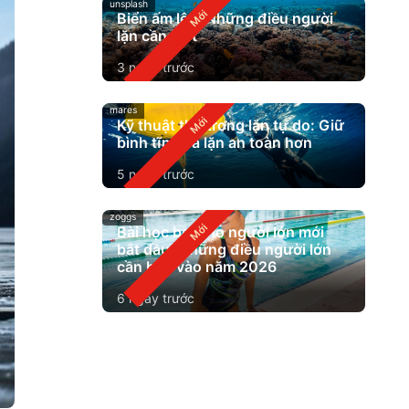
unsplash
Biển ấm lên: Những điều người
lặn cần biết
3 ngày trước
mares
Kỹ thuật thở trong lặn tự do: Giữ
bình tĩnh và lặn an toàn hơn
5 ngày trước
zoggs
Bài học bơi cho người lớn mới
bắt đầu: Những điều người lớn
cần biết vào năm 2026
6 ngày trước